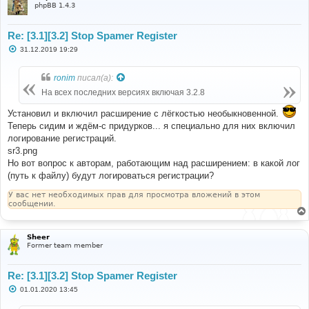
е
phpBB 1.4.3
Re: [3.1][3.2] Stop Spamer Register
С
31.12.2019 19:29
о
о
б
ronim
писал(а):
щ
е
На всех последних версиях включая 3.2.8
н
и
Установил и включил расширение с лёгкостью необыкновенной.
е
Теперь сидим и ждём-с придурков... я специально для них включил
логирование регистраций.
sr3.png
Но вот вопрос к авторам, работающим над расширением: в какой лог
(путь к файлу) будут логироваться регистрации?
У вас нет необходимых прав для просмотра вложений в этом
сообщении.
Sheer
Former team member
Re: [3.1][3.2] Stop Spamer Register
С
01.01.2020 13:45
о
о