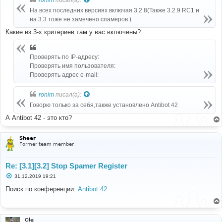
щ
е
На всех последних версиях включая 3.2.8(Также 3.2.9 RC1 и
н
на 3.3 тоже не замечено спамеров )
и
е
Какие из 3-х критериев там у вас включены?:
Проверять по IP-адресу:
Проверять имя пользователя:
Проверять адрес e-mail:
ronim
писал(а):
Говорю только за себя,также установлено Antibot 42
А Antibot 42 - это кто?
Sheer
Former team member
Re: [3.1][3.2] Stop Spamer Register
С
31.12.2019 19:21
о
о
Поиск по конференции:
Antibot 42
б
щ
е
н
и
Olej