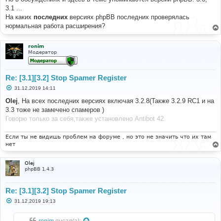
3.1 ...
На каких
последних
версиях phpBB последних проверялась
нормальная работа расширения?
ronim
Модератор
Re: [3.1][3.2] Stop Spamer Register
С
31.12.2019 14:11
о
о
Olej
, На всех последних версиях включая 3.2.8(Также 3.2.9 RC1 и на
б
3.3 тоже не замечено спамеров )
щ
е
Говорю только за себя,также установлено Antibot 42
н
и
е
Если ты не видишь проблем на форуме , но это не значить что их там
нет
Olej
phpBB 1.4.3
Re: [3.1][3.2] Stop Spamer Register
С
31.12.2019 19:13
о
о
б
ronim
писал(а):