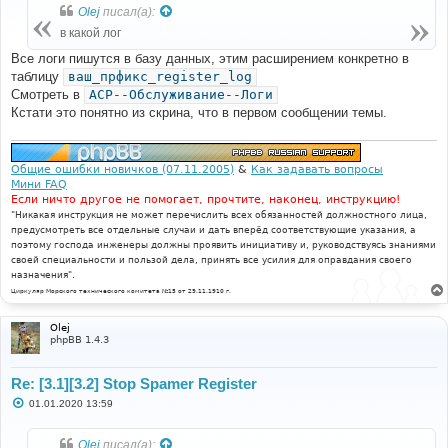
б
Olej
писал(а):
щ
е
в какой лог
н
и
Все логи пишутся в базу данных, этим расширением конкретно в
е
таблицу
ваш_прфикс_register_log
Смотреть в
ACP--Обслуживание--Логи
Кстати это понятно из скрина, что в первом сообщении темы.
Общие ошибки новичков (07.11.2005)
&
Как задавать вопросы
Мини FAQ
Если ничто другое не помогает, прочтите, наконец, инструкцию!
"Никакая инструкция не может перечислить всех обязанностей должностного лица,
предусмотреть все отдельные случаи и дать вперёд соответствующие указания, а
поэтому господа инженеры должны проявить инициативу и, руководствуясь знаниями
своей специальности и пользой дела, принять все усилия для оправдания своего
назначения".
Циркуляр Морского технического комитета №15 от 29.11.1910 г.
Olej
phpBB 1.4.3
Re: [3.1][3.2] Stop Spamer Register
С
01.01.2020 13:59
о
о
б
Olej
писал(а):