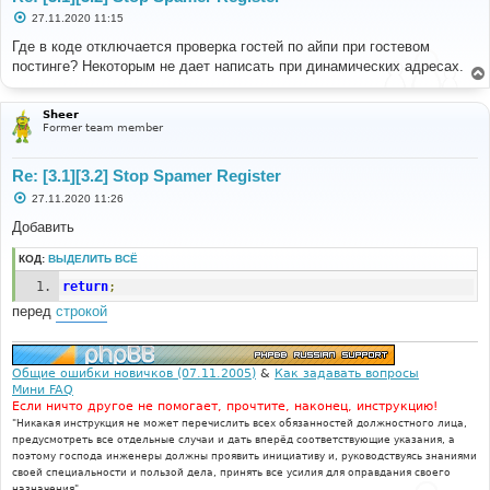
С
27.11.2020 11:15
о
о
Где в коде отключается проверка гостей по айпи при гостевом
б
постинге? Некоторым не дает написать при динамических адресах.
щ
е
н
и
Sheer
е
Former team member
Re: [3.1][3.2] Stop Spamer Register
С
27.11.2020 11:26
о
о
Добавить
б
щ
КОД:
ВЫДЕЛИТЬ ВСЁ
е
н
return
;
и
е
перед
строкой
Общие ошибки новичков (07.11.2005)
&
Как задавать вопросы
Мини FAQ
Если ничто другое не помогает, прочтите, наконец, инструкцию!
"Никакая инструкция не может перечислить всех обязанностей должностного лица,
предусмотреть все отдельные случаи и дать вперёд соответствующие указания, а
поэтому господа инженеры должны проявить инициативу и, руководствуясь знаниями
своей специальности и пользой дела, принять все усилия для оправдания своего
назначения".