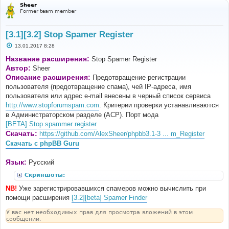
Sheer
Former team member
[3.1][3.2] Stop Spamer Register
С
13.01.2017 8:28
о
о
Название расширения:
Stop Spamer Register
б
Автор:
Sheer
щ
е
Описание расширения:
Предотвращение регистрации
н
пользователя (предотвращение спама), чей IP-адреса, имя
и
е
пользователя или адрес e-mail внесены в черный список сервиса
http://www.stopforumspam.com
. Критерии проверки устанавливаются
в Администраторском разделе (ACP). Порт мода
[BETA] Stop spammer register
Скачать:
https://github.com/AlexSheer/phpbb3.1-3 ... m_Register
Скачать с phpBB Guru
Язык:
Русский
Скриншоты:
NB!
Уже зарегистрировавшихся спамеров можно вычислить при
помощи расширения
[3.2][beta] Spamer Finder
У вас нет необходимых прав для просмотра вложений в этом
сообщении.