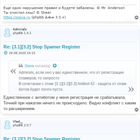
Еще одно нарушение правил и будете забанены. © Mr. Anderson
Ты очистил кеш? © Sheer
https://siava.ru
(phpbb
2.0.x
3.5.x)
Admirals
phpBB 1.4.1
Re: [3.1][3.2] Stop Spamer Register
С
26.08.2020 16:15
о
о
б
Siava
писал(а):
щ
е
Admirals, если оно у вас единственное, что от регистрации
н
спамеров, то запросто
и
е
В сочетании с этим: [3.1][3.2][3.3] Antibot 42 - защита от спам-
ботов будет почти пусто.
Единственное с антиботом у меня регистрация не срабатывала.
Точней при нажатии ничего не происходило. Видно конфликт с каким
то расширением.
Vlad__
phpBB 2.0.7
Re: [3.1][3.2] Stop Spamer Register