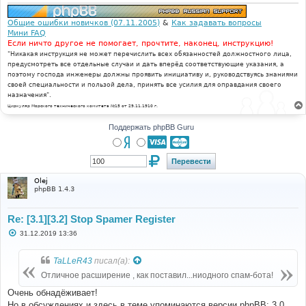
Общие ошибки новичков (07.11.2005)
&
Как задавать вопросы
Мини FAQ
Если ничто другое не помогает, прочтите, наконец, инструкцию!
"Никакая инструкция не может перечислить всех обязанностей должностного лица,
предусмотреть все отдельные случаи и дать вперёд соответствующие указания, а
поэтому господа инженеры должны проявить инициативу и, руководствуясь знаниями
своей специальности и пользой дела, принять все усилия для оправдания своего
назначения".
Циркуляр Морского технического комитета №15 от 29.11.1910 г.
Поддержать phpBB Guru
Olej
phpBB 1.4.3
Re: [3.1][3.2] Stop Spamer Register
С
31.12.2019 13:36
о
о
б
TaLLeR43
писал(а):
щ
е
Отличное расширение , как поставил...ниодного спам-бота!
н
и
Очень обнадёживает!
е
Но в обсуждениях и здесь в теме упоминаются версии phpBB: 3.0,