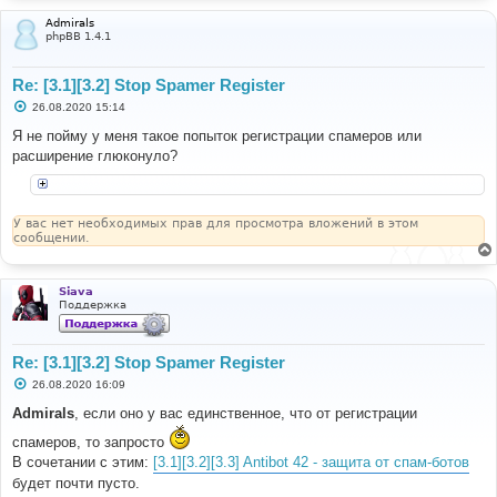
Admirals
phpBB 1.4.1
Re: [3.1][3.2] Stop Spamer Register
С
26.08.2020 15:14
о
о
Я не пойму у меня такое попыток регистрации спамеров или
б
расширение глюконуло?
щ
е
н
и
е
У вас нет необходимых прав для просмотра вложений в этом
сообщении.
Siava
Поддержка
Re: [3.1][3.2] Stop Spamer Register
С
26.08.2020 16:09
о
о
Admirals
, если оно у вас единственное, что от регистрации
б
щ
спамеров, то запросто
е
В сочетании с этим:
[3.1][3.2][3.3] Antibot 42 - защита от спам-ботов
н
и
будет почти пусто.
е