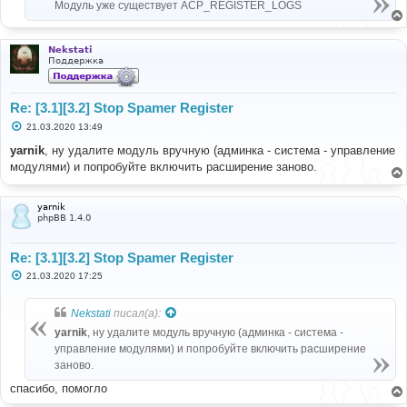
Модуль уже существует ACP_REGISTER_LOGS
Nekstati
Поддержка
Re: [3.1][3.2] Stop Spamer Register
С
21.03.2020 13:49
о
о
yarnik
, ну удалите модуль вручную (админка - система - управление
б
модулями) и попробуйте включить расширение заново.
щ
е
н
и
yarnik
е
phpBB 1.4.0
Re: [3.1][3.2] Stop Spamer Register
С
21.03.2020 17:25
о
о
б
Nekstati
писал(а):
щ
е
yarnik
, ну удалите модуль вручную (админка - система -
н
управление модулями) и попробуйте включить расширение
и
е
заново.
спасибо, помогло