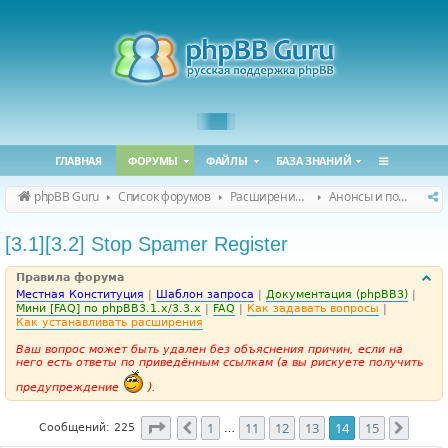
ГЛАВНАЯ
ФОРУМЫ
ФАЙЛЫ
БАЗА ЗНАНИЙ
phpBB Guru
Список форумов
Расширения phpBB
Анонсы и поддержка расширений для phpBB
[3.1][3.2] Stop Spamer Register
Правила форума
Местная Конституция
|
Шаблон запроса
|
Документация (phpBB3)
|
Мини [FAQ] по phpBB3.1.x/3.3.x
|
FAQ
|
Как задавать вопросы
|
Как устанавливать расширения
Ваш вопрос может быть удален без объяснения причин, если на
него есть ответы по приведённым ссылкам (а вы рискуете получить
предупреждение
).
Страница
14
из
15
1
11
12
13
14
15
Пред.
След.
Сообщений: 225
…