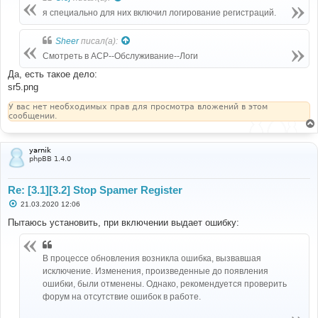
щ
е
я специально для них включил логирование регистраций.
н
и
е
Sheer
писал(а):
Смотреть в ACP--Обслуживание--Логи
Да, есть такое дело:
sr5.png
У вас нет необходимых прав для просмотра вложений в этом
сообщении.
yarnik
phpBB 1.4.0
Re: [3.1][3.2] Stop Spamer Register
С
21.03.2020 12:06
о
о
Пытаюсь установить, при включении выдает ошибку:
б
щ
е
н
В процессе обновления возникла ошибка, вызвавшая
и
исключение. Изменения, произведенные до появления
е
ошибки, были отменены. Однако, рекомендуется проверить
форум на отсутствие ошибок в работе.