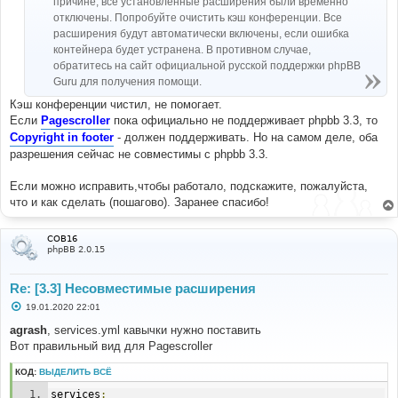
причине, все установленные расширения были временно
отключены. Попробуйте очистить кэш конференции. Все
расширения будут автоматически включены, если ошибка
контейнера будет устранена. В противном случае,
обратитесь на сайт официальной русской поддержки phpBB
Guru для получения помощи.
Кэш конференции чистил, не помогает.
Если
Pagescroller
пока официально не поддерживает phpbb 3.3, то
Copyright in footer
- должен поддерживать. Но на самом деле, оба
разрешения сейчас не совместимы с phpbb 3.3.
Если можно исправить,чтобы работало, подскажите, пожалуйста,
что и как сделать (пошагово). Заранее спасибо!
COB16
phpBB 2.0.15
Re: [3.3] Несовместимые расширения
С
19.01.2020 22:01
о
о
agrash
, services.yml кавычки нужно поставить
б
Вот правильный вид для Pagescroller
щ
е
н
КОД:
ВЫДЕЛИТЬ ВСЁ
и
е
services
: