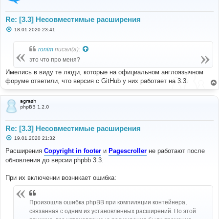
Re: [3.3] Несовместимые расширения
С
18.01.2020 23:41
о
о
б
ronim
писал(а):
щ
е
это что про меня?
н
и
Имелись в виду те люди, которые на официальном англоязычном
е
форуме ответили, что версия с GitHub у них работает на 3.3.
agrash
phpBB 1.2.0
Re: [3.3] Несовместимые расширения
С
19.01.2020 21:32
о
о
Расширения
Copyright in footer
и
Pagescroller
не работают после
б
обновления до версии phpbb 3.3.
щ
е
н
При их включении возникает ошибка:
и
е
Произошла ошибка phpBB при компиляции контейнера,
связанная с одним из установленных расширений. По этой