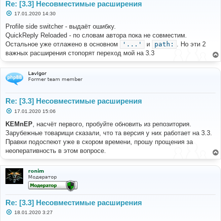
Re: [3.3] Несовместимые расширения
С
17.01.2020 14:30
о
о
Profile side switcher - выдаёт ошибку.
б
QuickReply Reloaded - по словам автора пока не совместим.
щ
е
Остальное уже отлажено в основном
'...'
и
path:
. Но эти 2
н
важных расширения стопорят переход мой на 3.3
и
е
LavIgor
Former team member
Re: [3.3] Несовместимые расширения
С
17.01.2020 15:06
о
о
KEMnEP
, насчёт первого, пробуйте обновить из репозитория.
б
Зарубежные товарищи сказали, что та версия у них работает на 3.3.
щ
е
Правки подоспеют уже в скором времени, прошу прощения за
н
неоперативность в этом вопросе.
и
е
ronim
Модератор
Re: [3.3] Несовместимые расширения
С
18.01.2020 3:27
о