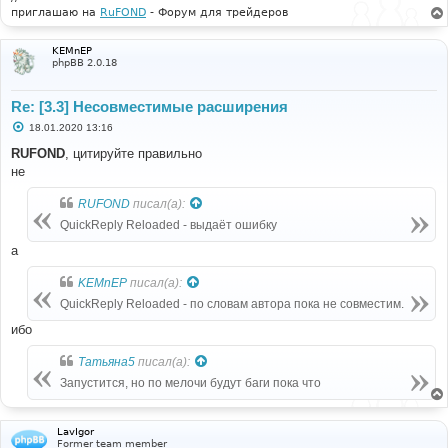
приглашаю на
RuFOND
- Форум для трейдеров
KEMnEP
phpBB 2.0.18
Re: [3.3] Несовместимые расширения
С
18.01.2020 13:16
о
о
RUFOND
, цитируйте правильно
б
не
щ
е
н
RUFOND
писал(а):
и
е
QuickReply Reloaded - выдаёт ошибку
а
KEMnEP
писал(а):
QuickReply Reloaded - по словам автора пока не совместим.
ибо
Татьяна5
писал(а):
Запустится, но по мелочи будут баги пока что
LavIgor
Former team member