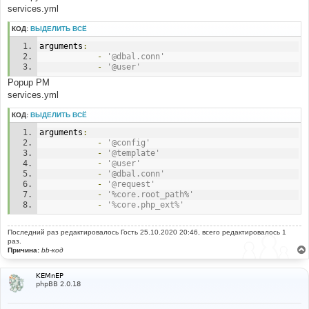
services.yml
КОД:
ВЫДЕЛИТЬ ВСЁ
arguments
:
-
'@dbal.conn'
-
'@user'
Popup PM
services.yml
КОД:
ВЫДЕЛИТЬ ВСЁ
arguments
:
-
'@config'
-
'@template'
-
'@user'
-
'@dbal.conn'
-
'@request'
-
'%core.root_path%'
-
'%core.php_ext%'
Последний раз редактировалось
Гость
25.10.2020 20:46, всего редактировалось 1
раз.
Причина:
bb-код
KEMnEP
phpBB 2.0.18