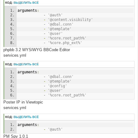
ilder.php(203): 
КОД:
ВЫДЕЛИТЬ ВСЁ
Symfony\Component\DependencyInjection\ContainerBuilde
r->compile()
arguments
:
#8 D:\OSPanel\domains\.com\support\common.php(115): 
-
'@auth'
phpbb\di\container_builder->get_container()
-
'@content.visibility'
#9 D:\OSPanel\domains\.com\support\adm\index.php(23): 
-
'@dbal.conn'
require('D:\\OSPanel\\doma...')
-
'@template'
#10 {main}
-
'@user'
-
'%core.root_path%'
-
'%core.php_ext%'
phpbb 3.2 WYSIWYG BBCode Editor
services.yml
КОД:
ВЫДЕЛИТЬ ВСЁ
arguments
:
-
'@dbal.conn'
-
'@template'
-
'@config'
-
'@user'
-
'%core.root_path%'
Poster IP in Viewtopic
services.yml
КОД:
ВЫДЕЛИТЬ ВСЁ
arguments
:
-
'@auth'
PM Spy 1.0.1