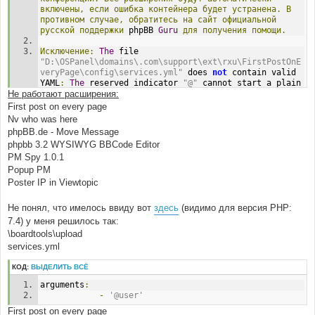
включены,
если
ошибка
контейнера
будет
устранена.
В
противном
случае,
обратитесь
на
сайт
официальной
русской
поддержки
 phpBB 
Guru
для
получения
помощи.
Исключение:
The
 file 
"D:\OSPanel\domains\.com\support\ext\rxu\FirstPostOnE
veryPage\config\services.yml"
 does 
not
 contain valid 
YAML
:
The
 reserved indicator 
"@"
 cannot start a plain 
Не работают расширения:
scalar
;
 you need to quote the scalar at line 
5
(
near 
"- @dbal.conn"
).
First post on every page
Nv who was here
#0 
phpBB.de - Move Message
D:\OSPanel\domains\.com\support\vendor\symfony\depend
phpbb 3.2 WYSIWYG BBCode Editor
ency-injection\Loader\YamlFileLoader.php(117): 
PM Spy 1.0.1
Symfony\Component\DependencyInjection\Loader\YamlFile
Loader->loadFile('D:\\OSPanel\\doma...')
Popup PM
#1 
Poster IP in Viewtopic
D:\OSPanel\domains\.com\support\phpbb\extension\di\ex
tension_base.php(99): 
Не понял, что имелось ввиду вот
здесь
(видимо для версия PHP:
Symfony\Component\DependencyInjection\Loader\YamlFile
Loader->load('services.yml')
7.4) у меня решилось так:
#2 
\boardtools\upload
D:\OSPanel\domains\.com\support\phpbb\extension\di\ex
services.yml
tension_base.php(63): 
phpbb\extension\di\extension_base-
КОД:
ВЫДЕЛИТЬ ВСЁ
>load_services(Object(Symfony\Component\DependencyInj
ection\Compiler\MergeExtensionConfigurationContainerB
arguments
:
uilder))
-
'@user'
#3 
First post on every page
D:\OSPanel\domains\.com\support\vendor\symfony\depend