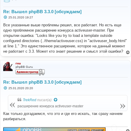
Re: Вышел phpBB 3.3.0 [обсуждаем]
С
25.01.2020 19:27
о
о
Все указанные выше проблемы решил, все работает. Но есть еще
б
одно проблемное расширение конкурса activeuser-master. При
щ
е
открытии ошибка: "Looks like you try to load a template outside
н
configured directories (../theme/activeuser.css) in "activeuser_body.html"
и
е
at line 1." Это единственное расширение, которое на данный момент
не работает с 3.3. Может кто знает решение и смысл этой ошибки?
rxu
phpBB Guru
Re: Вышел phpBB 3.3.0 [обсуждаем]
С
25.01.2020 20:20
о
о
б
TrekRed
писал(а):
щ
е
расширение конкурса activeuser-master
н
и
Как только догадаемся, что это и где его искать, так сразу начнем
е
разбираться.