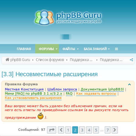
ГЛАВНАЯ
ФОРУМЫ
ФАЙЛЫ
БАЗА ЗНАНИЙ
phpBB Guru
Список форумов
Поддержка phpBB
Поддержка phpBB 3.3.x
[3.3] Несовместимые расширения
Правила форума
Местная Конституция
|
Шаблон запроса
|
Документация (phpBB3)
|
Мини [FAQ] по phpBB 3.1.x/3.2.x
|
FAQ
|
Как задавать вопросы
|
Как устанавливать расширения
Ваш вопрос может быть удален без объяснения причин, если на
него есть ответы по приведённым ссылкам (а вы рискуете получить
предупреждение
).
Страница
2
из
7
1
2
3
4
5
7
Пред.
След.
Сообщений: 97
…