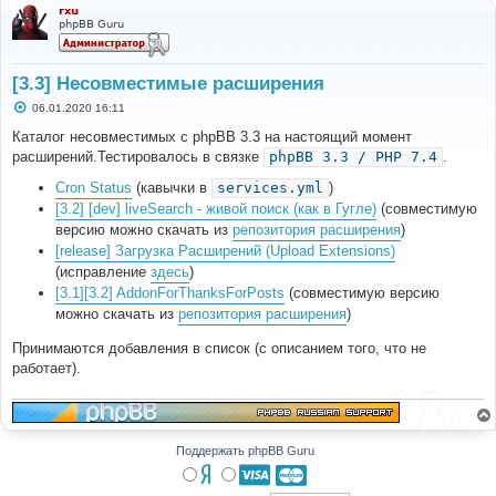
rxu
phpBB Guru
[3.3] Несовместимые расширения
С
06.01.2020 16:11
о
о
Каталог несовместимых с phpBB 3.3 на настоящий момент
б
расширений.Тестировалось в связке
phpBB 3.3 / PHP 7.4
.
щ
е
н
Cron Status
(кавычки в
services.yml
)
и
[3.2] [dev] liveSearch - живой поиск (как в Гугле)
(совместимую
е
версию можно скачать из
репозитория расширения
)
[release] Загрузка Расширений (Upload Extensions)
(исправление
здесь
)
[3.1][3.2] AddonForThanksForPosts
(совместимую версию
можно скачать из
репозитория расширения
)
Принимаются добавления в список (с описанием того, что не
работает).
Поддержать phpBB Guru