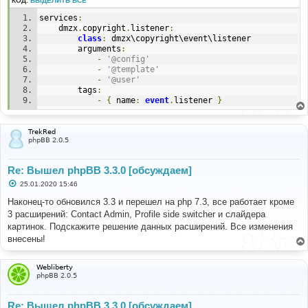
КОД:
ВЫДЕЛИТЬ ВСЁ
services
:
    dmzx
.
copyright
.
listener
:
class
:
 dmzx\copyright\event\listener
        arguments
:
-
'@config'
-
'@template'
-
'@user'
        tags
:
-
{
 name
:
event
.
listener 
}
TrekRed
phpBB 2.0.5
Re: Вышел phpBB 3.3.0 [обсуждаем]
С
25.01.2020 15:46
о
о
Наконец-то обновился 3.3 и перешел на php 7.3, все работает кроме
б
3 расширений: Contact Admin, Profile side switcher и слайдера
щ
е
картинок. Подскажите решение данных расширений. Все изменения
н
внесены!
и
е
Webliberty
phpBB 2.0.5
Re: Вышел phpBB 3.3.0 [обсуждаем]