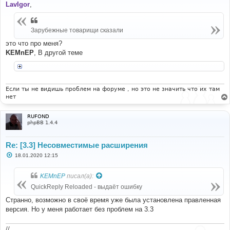
о
LavIgor
,
б
щ
е
н
Зарубежные товарищи сказали
и
е
это что про меня?
KEMnEP
, В другой теме
Если ты не видишь проблем на форуме , но это не значить что их там
нет
RUFOND
phpBB 1.4.4
Re: [3.3] Несовместимые расширения
С
18.01.2020 12:15
о
о
б
KEMnEP
писал(а):
щ
е
QuickReply Reloaded - выдаёт ошибку
н
и
Странно, возможно в своё время уже была установлена правленная
е
версия. Но у меня работает без проблем на 3.3
//