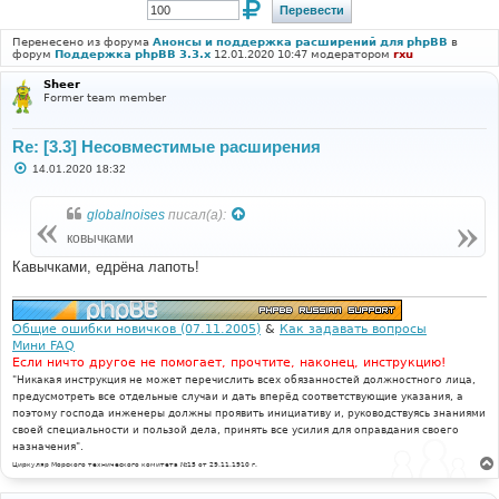
Перенесено из форума
Анонсы и поддержка расширений для phpBB
в
форум
Поддержка phpBB 3.3.x
12.01.2020 10:47 модератором
rxu
Sheer
Former team member
Re: [3.3] Несовместимые расширения
С
14.01.2020 18:32
о
о
б
globalnoises
писал(а):
щ
е
ковычками
н
и
Кавычками, едрёна лапоть!
е
Общие ошибки новичков (07.11.2005)
&
Как задавать вопросы
Мини FAQ
Если ничто другое не помогает, прочтите, наконец, инструкцию!
"Никакая инструкция не может перечислить всех обязанностей должностного лица,
предусмотреть все отдельные случаи и дать вперёд соответствующие указания, а
поэтому господа инженеры должны проявить инициативу и, руководствуясь знаниями
своей специальности и пользой дела, принять все усилия для оправдания своего
назначения".
Циркуляр Морского технического комитета №15 от 29.11.1910 г.