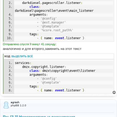
    darkdiesel
.
pagescroller
.
listener
:
class
:
darkdiesel\pagescroller\event\main_listener
        arguments
:
-
'@config'
-
'@ext.manager'
-
'@template'
-
'%core.root_path%'
        tags
:
-
{
 name
:
event
.
listener 
}
Отправлено спустя 9 минут 41 секунду:
аналогично и для второго,заменить на этот текст
КОД:
ВЫДЕЛИТЬ ВСЁ
services
:
    dmzx
.
copyright
.
listener
:
class
:
 dmzx\copyright\event\listener
        arguments
:
-
'@config'
-
'@template'
        tags
:
-
{
 name
:
event
.
listener 
}
agrash
phpBB 1.2.0
Re: [3.3] Несовместимые расширения