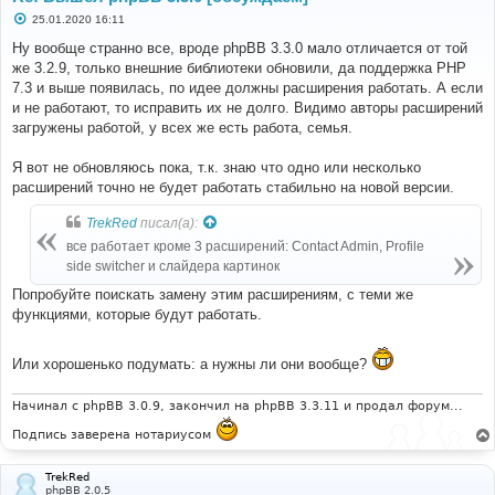
С
25.01.2020 16:11
о
о
Ну вообще странно все, вроде phpBB 3.3.0 мало отличается от той
б
же 3.2.9, только внешние библиотеки обновили, да поддержка PHP
щ
е
7.3 и выше появилась, по идее должны расширения работать. А если
н
и не работают, то исправить их не долго. Видимо авторы расширений
и
е
загружены работой, у всех же есть работа, семья.
Я вот не обновляюсь пока, т.к. знаю что одно или несколько
расширений точно не будет работать стабильно на новой версии.
TrekRed
писал(а):
все работает кроме 3 расширений: Contact Admin, Profile
side switcher и слайдера картинок
Попробуйте поискать замену этим расширениям, с теми же
функциями, которые будут работать.
Или хорошенько подумать: а нужны ли они вообще?
Начинал с phpBB 3.0.9, закончил на phpBB 3.3.11 и продал форум...
Подпись заверена нотариусом
TrekRed
phpBB 2.0.5