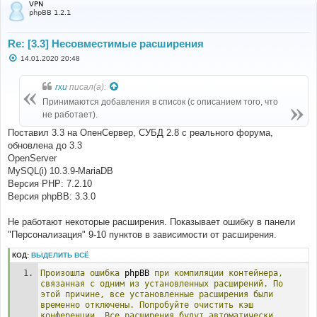
VPN
phpBB 1.2.1
Re: [3.3] Несовместимые расширения
С
14.01.2020 20:48
о
о
б
rxu
писал(а):
щ
е
Принимаются добавления в список (с описанием того, что
н
не работает).
и
е
Поставил 3.3 на ОпенСервер, СУБД 2.8 с реального форума,
обновлена до 3.3
OpenServer
MySQL(i) 10.3.9-MariaDB
Версия PHP: 7.2.10
Версия phpBB: 3.3.0
Не работают некоторые расширения. Показывает ошибку в панели
"Персонализация" 9-10 пунктов в зависимости от расширения.
КОД:
ВЫДЕЛИТЬ ВСЁ
Произошла
ошибка
 phpBB 
при
компиляции
контейнера,
связанная
с
одним
из
установленных
расширений.
По
этой
причине,
все
установленные
расширения
были
временно
отключены.
Попробуйте
очистить
кэш
конференции.
Все
расширения
будут
автоматически