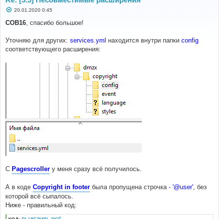
С
20.01.2020 0:45
о
о
COB16
, спасибо большое!
б
щ
е
Уточняю для других:
services.yml
находится внутри папки
config
н
соответствующего расширения:
и
е
С
Pagescroller
у меня сразу всё получилось.
А в коде
Copyright in footer
была пропущена строчка
- '@user'
, без
которой всё сыпалось.
Ниже - правильный код: