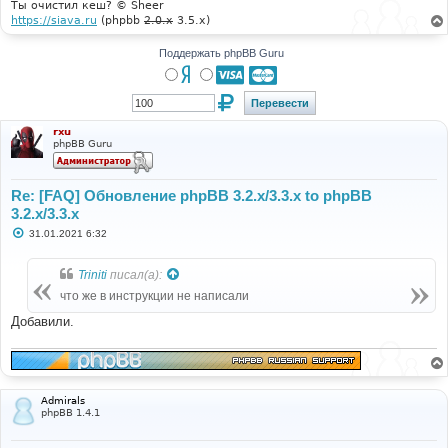
Ты очистил кеш? © Sheer
https://siava.ru
(phpbb
2.0.x
3.5.x)
Поддержать phpBB Guru
rxu
phpBB Guru
Re: [FAQ] Обновление phpBB 3.2.x/3.3.x to phpBB
3.2.x/3.3.x
С
31.01.2021 6:32
о
о
б
Triniti
писал(а):
щ
е
что же в инструкции не написали
н
и
Добавили.
е
Admirals
phpBB 1.4.1