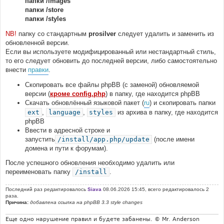
папки /images
папки /store
папки /styles
NB!
папку со стандартным
prosilver
следует удалить и заменить из
обновленной версии.
Если вы используете модифицированный или нестандартный стиль,
то его следует обновить до последней версии, либо самостоятельно
внести
правки
.
Скопировать все файлы phpBB (с заменой) обновляемой
версии (
кроме config.php
) в папку, где находится phpBB
Скачать обновлённый языковой пакет (
ru
) и скопировать папки
ext
,
language
,
styles
из архива в папку, где находится
phpBB
Ввести в адресной строке и
запустить
/install/app.php/update
(после имени
домена и пути к форумам).
После успешного обновления необходимо удалить или
переименовать папку
/install
.
Последний раз редактировалось
Siava
08.06.2026 15:45, всего редактировалось 2
раза.
Причина:
добавлена ссылка на phpBB 3.3 style changes
Еще одно нарушение правил и будете забанены. © Mr. Anderson