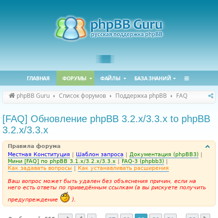
ГЛАВНАЯ
ФОРУМЫ
ФАЙЛЫ
БАЗА ЗНАНИЙ
phpBB Guru
Список форумов
Поддержка phpBB
FAQ
[FAQ] Обновление phpBB 3.2.x/3.3.x to phpBB
3.2.x/3.3.x
Правила форума
Местная Конституция
|
Шаблон запроса
|
Документация (phpBB3)
|
Мини [FAQ] по phpBB 3.1.x/3.2.x/3.3.x
|
FAQ-3 (phpbb3)
|
Как задавать вопросы
|
Как устанавливать расширения
Ваш вопрос может быть удален без объяснения причин, если на
него есть ответы по приведённым ссылкам (а вы рискуете получить
предупреждение
).