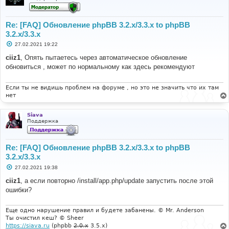
Re: [FAQ] Обновление phpBB 3.2.x/3.3.x to phpBB
3.2.x/3.3.x
С
27.02.2021 19:22
о
о
ciiz1
, Опять пытаетесь через автоматическое обновление
б
обновиться , может по нормальному как здесь рекомендуют
щ
е
н
и
Если ты не видишь проблем на форуме , но это не значить что их там
е
нет
Siava
Поддержка
Re: [FAQ] Обновление phpBB 3.2.x/3.3.x to phpBB
3.2.x/3.3.x
С
27.02.2021 19:38
о
о
ciiz1
, а если повторно /install/app.php/update запустить после этой
б
ошибки?
щ
е
н
и
Еще одно нарушение правил и будете забанены. © Mr. Anderson
е
Ты очистил кеш? © Sheer
https://siava.ru
(phpbb
2.0.x
3.5.x)