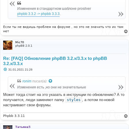
е
н
Изменения в стандартном шаблоне prosilver
и
phpbb 3.3.2 -> phpbb 3.3.3
.
е
Если ты не видишь проблем на форуме , но это не значить что их там
нет
Mic70
phpBB 2.0.1
Re: [FAQ] Обновление phpBB 3.2.x/3.3.x to phpBB
3.2.x/3.3.x
С
31.01.2021 21:26
о
о
б
ronim
писал(а):
щ
е
Изменения есть ,но они не значительные
н
и
Может тогда стоит на это указать в инструкции по обновлению? А то
е
получается, люди заменяют папку
styles
, а потом по-новой
настраивают свои форумы.
Phpbb 3.3.11
Татьяна5