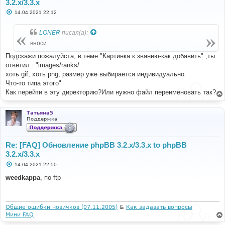
3.2.x/3.3.x
С
14.04.2021 22:12
о
о
б
LONER
писал(а):
щ
е
вноси
н
и
Подскажи пожалуйста, в теме "Картинка к званию-как добавить" ,ты
е
ответил : "images/ranks/
хоть gif, хоть png, размер уже выбирается индивидуально.
Что-то типа этого"
Как перейти в эту директорию?Или нужно файл переименовать так?
Татьяна5
Поддержка
Re: [FAQ] Обновление phpBB 3.2.x/3.3.x to phpBB
3.2.x/3.3.x
С
14.04.2021 22:50
о
о
weedkappa
, по ftp
б
щ
е
н
и
Общие ошибки новичков (07.11.2005)
&
Как задавать вопросы
е
Мини FAQ