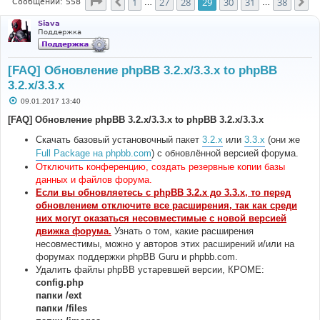
Страница
29
из
38
1
27
28
29
30
31
38
Пред.
Сл
Сообщений: 558
…
…
Siava
Поддержка
[FAQ] Обновление phpBB 3.2.x/3.3.x to phpBB
3.2.x/3.3.x
С
09.01.2017 13:40
о
о
[FAQ] Обновление phpBB 3.2.x/3.3.x to phpBB 3.2.x/3.3.x
б
щ
Скачать базовый установочный пакет
3.2.x
или
3.3.x
(они же
е
н
Full Package на phpbb.com
) с обновлённой версией форума.
и
Отключить конференцию, создать резервные копии базы
е
данных и файлов форума.
Если вы обновляетесь с phpBB 3.2.x до 3.3.x, то перед
обновлением отключите все расширения, так как среди
них могут оказаться несовместимые с новой версией
движка форума.
Узнать о том, какие расширения
несовместимы, можно у авторов этих расширений и/или на
форумах поддержки phpBB Guru и phpbb.com.
Удалить файлы phpBB устаревшей версии, КРОМЕ:
config.php
папки /ext
папки /files