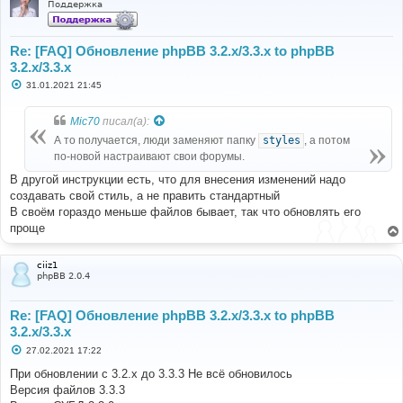
Поддержка
Re: [FAQ] Обновление phpBB 3.2.x/3.3.x to phpBB
3.2.x/3.3.x
С
31.01.2021 21:45
о
о
б
Mic70
писал(а):
щ
е
А то получается, люди заменяют папку
styles
, а потом
н
по-новой настраивают свои форумы.
и
е
В другой инструкции есть, что для внесения изменений надо
создавать свой стиль, а не править стандартный
В своём гораздо меньше файлов бывает, так что обновлять его
проще
ciiz1
phpBB 2.0.4
Re: [FAQ] Обновление phpBB 3.2.x/3.3.x to phpBB
3.2.x/3.3.x
С
27.02.2021 17:22
о
о
При обновлении с 3.2.x до 3.3.3 Не всё обновилось
б
Версия файлов 3.3.3
щ
е