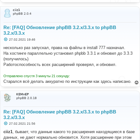
ciiz1
phpBB 2.0.4
Re: [FAQ] Обновление phpBB 3.2.x/3.3.x to phpBB
3.2.x/3.3.x
С
27.02.2021 19:46
о
о
несколько раз запускал, права на файлы в install 777 назначал.
б
На хостинге параллельно установил phpbb 3.3.1 и обновил до 3.3.3
щ
е
(получилось)
н
Работоспособность всех расширений проверял, и обновил.
и
е
Отправлено спустя 3 минуты 21 секунду:
Старался всё делать аккуратно по инструкции как здесь написано.
KEMnEP
phpBB 2.0.18
Re: [FAQ] Обновление phpBB 3.2.x/3.3.x to phpBB
3.2.x/3.3.x
С
27.02.2021 21:56
о
о
ciiz1
, бывает, что данные какого то расширения находящиеся в базе
б
данных, не дают нормально обновится. Хотя расширение при этом
щ