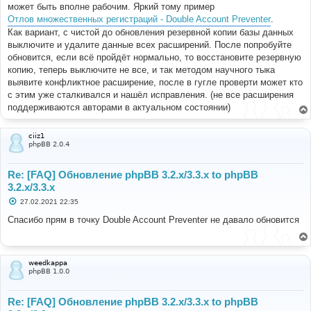
е
может быть вполне рабочим. Яркий тому пример
н
Отлов множественных регистраций - Double Account Preventer
.
и
е
Как вариант, с чистой до обновления резервной копии базы данных
выключите и удалите данные всех расширений. После попробуйте
обновится, если всё пройдёт нормально, то восстановите резервную
копию, теперь выключите не все, и так методом научного тыка
выявите конфликтное расширение, после в гугле проверти может кто
с этим уже сталкивался и нашёл исправления. (не все расширения
поддерживаются авторами в актуальном состоянии)
ciiz1
phpBB 2.0.4
Re: [FAQ] Обновление phpBB 3.2.x/3.3.x to phpBB
3.2.x/3.3.x
С
27.02.2021 22:35
о
о
Спасибо прям в точку Double Account Preventer не давало обновится
б
щ
е
н
и
weedkappa
е
phpBB 1.0.0
Re: [FAQ] Обновление phpBB 3.2.x/3.3.x to phpBB