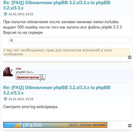
Re: [FAQ] Обновление phpBB 3.2.x/3.3.x to phpBB
3.2.x/3.3.x
С
31.01.2021 14:21
о
о
При попытки обновления после заливки начинаю папки includes
б
выдает 500 ошибку после того как залиты все файлы phpbb 3.3.3
щ
е
Версия по на сервере
н
и
е
У вас нет необходимых прав для просмотра вложений в этом
сообщении.
rxu
phpBB Guru
Re: [FAQ] Обновление phpBB 3.2.x/3.3.x to phpBB
3.2.x/3.3.x
С
31.01.2021 15:25
о
о
Смотрите error.log вебсервера.
б
щ
е
н
и
е