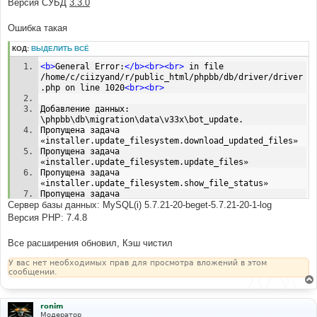
Версия СУБД
3.3.0
н
и
е
Ошибка такая
КОД:
ВЫДЕЛИТЬ ВСЁ
<b>
General Error:
</b><br><br>
 in file 
/home/c/ciizyand/r/public_html/phpbb/db/driver/driver
.php on line 1020
<br><br>
Добавление данных: 
\phpbb\db\migration\data\v33x\bot_update.
Пропущена задача 
«installer.update_filesystem.download_updated_files»
Пропущена задача 
«installer.update_filesystem.update_files»
Пропущена задача 
«installer.update_filesystem.show_file_status»
Пропущена задача 
Сервер базы данных: MySQL(i) 5.7.21-20-beget-5.7.21-20-1-log
«installer.update_filesystem.diff_files»
Пропущена задача 
Версия PHP: 7.4.8
«installer.update_filesystem.check_task»
Пропущена задача 
Все расширения обновил, Кэш чистил
«installer.obtain_data.update_ftp_settings»
Пропущена задача «installer.obtain_data.update_files»
У вас нет необходимых прав для просмотра вложений в этом
Пропущена задача 
сообщении.
«installer.obtain_data.file_updater_method»
ronim
Модератор