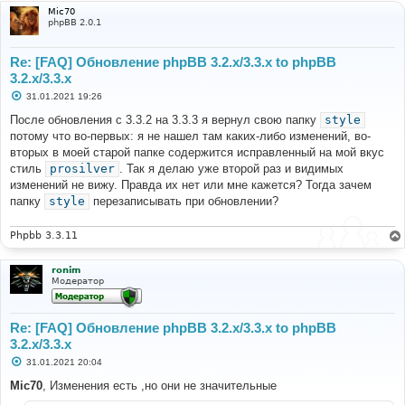
Mic70
phpBB 2.0.1
Re: [FAQ] Обновление phpBB 3.2.x/3.3.x to phpBB
3.2.x/3.3.x
С
31.01.2021 19:26
о
о
После обновления с 3.3.2 на 3.3.3 я вернул свою папку
style
б
потому что во-первых: я не нашел там каких-либо изменений, во-
щ
е
вторых в моей старой папке содержится исправленный на мой вкус
н
стиль
prosilver
. Так я делаю уже второй раз и видимых
и
е
изменений не вижу. Правда их нет или мне кажется? Тогда зачем
папку
style
перезаписывать при обновлении?
Phpbb 3.3.11
ronim
Модератор
Re: [FAQ] Обновление phpBB 3.2.x/3.3.x to phpBB
3.2.x/3.3.x
С
31.01.2021 20:04
о
о
Mic70
, Изменения есть ,но они не значительные
б
щ