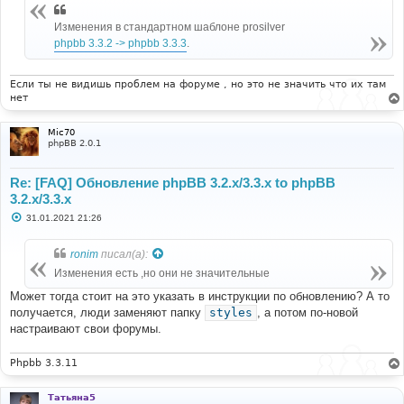
е
н
Изменения в стандартном шаблоне prosilver
и
phpbb 3.3.2 -> phpbb 3.3.3
.
е
Если ты не видишь проблем на форуме , но это не значить что их там
нет
Mic70
phpBB 2.0.1
Re: [FAQ] Обновление phpBB 3.2.x/3.3.x to phpBB
3.2.x/3.3.x
С
31.01.2021 21:26
о
о
б
ronim
писал(а):
щ
е
Изменения есть ,но они не значительные
н
и
Может тогда стоит на это указать в инструкции по обновлению? А то
е
получается, люди заменяют папку
styles
, а потом по-новой
настраивают свои форумы.
Phpbb 3.3.11
Татьяна5