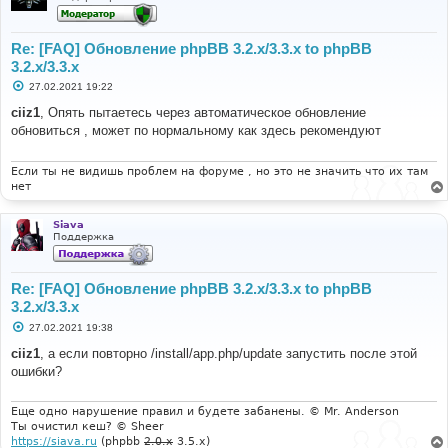
Re: [FAQ] Обновление phpBB 3.2.x/3.3.x to phpBB
3.2.x/3.3.x
С
27.02.2021 19:22
о
о
ciiz1
, Опять пытаетесь через автоматическое обновление
б
обновиться , может по нормальному как здесь рекомендуют
щ
е
н
и
Если ты не видишь проблем на форуме , но это не значить что их там
е
нет
Siava
Поддержка
Re: [FAQ] Обновление phpBB 3.2.x/3.3.x to phpBB
3.2.x/3.3.x
С
27.02.2021 19:38
о
о
ciiz1
, а если повторно /install/app.php/update запустить после этой
б
ошибки?
щ
е
н
и
Еще одно нарушение правил и будете забанены. © Mr. Anderson
е
Ты очистил кеш? © Sheer
https://siava.ru
(phpbb
2.0.x
3.5.x)