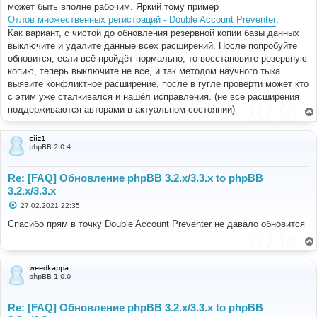
е
может быть вполне рабочим. Яркий тому пример
н
Отлов множественных регистраций - Double Account Preventer
.
и
е
Как вариант, с чистой до обновления резервной копии базы данных
выключите и удалите данные всех расширений. После попробуйте
обновится, если всё пройдёт нормально, то восстановите резервную
копию, теперь выключите не все, и так методом научного тыка
выявите конфликтное расширение, после в гугле проверти может кто
с этим уже сталкивался и нашёл исправления. (не все расширения
поддерживаются авторами в актуальном состоянии)
ciiz1
phpBB 2.0.4
Re: [FAQ] Обновление phpBB 3.2.x/3.3.x to phpBB
3.2.x/3.3.x
С
27.02.2021 22:35
о
о
Спасибо прям в точку Double Account Preventer не давало обновится
б
щ
е
н
и
weedkappa
е
phpBB 1.0.0
Re: [FAQ] Обновление phpBB 3.2.x/3.3.x to phpBB