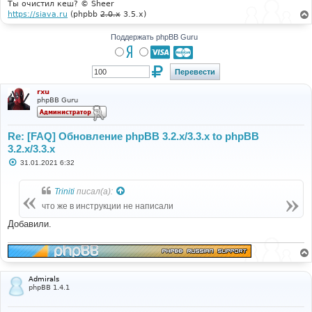
Ты очистил кеш? © Sheer
https://siava.ru
(phpbb
2.0.x
3.5.x)
Поддержать phpBB Guru
rxu
phpBB Guru
Re: [FAQ] Обновление phpBB 3.2.x/3.3.x to phpBB
3.2.x/3.3.x
С
31.01.2021 6:32
о
о
б
Triniti
писал(а):
щ
е
что же в инструкции не написали
н
и
Добавили.
е
Admirals
phpBB 1.4.1