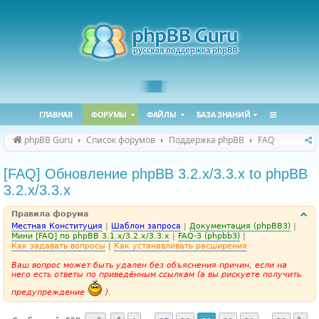
ГЛАВНАЯ
ФОРУМЫ
ФАЙЛЫ
БАЗА ЗНАНИЙ
phpBB Guru
Список форумов
Поддержка phpBB
FAQ
[FAQ] Обновление phpBB 3.2.x/3.3.x to phpBB
3.2.x/3.3.x
Правила форума
Местная Конституция
|
Шаблон запроса
|
Документация (phpBB3)
|
Мини [FAQ] по phpBB 3.1.x/3.2.x/3.3.x
|
FAQ-3 (phpbb3)
|
Как задавать вопросы
|
Как устанавливать расширения
Ваш вопрос может быть удален без объяснения причин, если на
него есть ответы по приведённым ссылкам (а вы рискуете получить
предупреждение
).