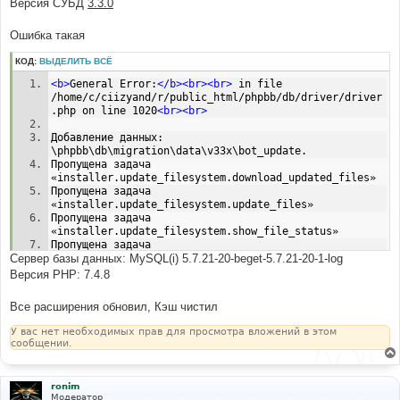
Версия СУБД
3.3.0
н
и
е
Ошибка такая
КОД:
ВЫДЕЛИТЬ ВСЁ
<b>
General Error:
</b><br><br>
 in file 
/home/c/ciizyand/r/public_html/phpbb/db/driver/driver
.php on line 1020
<br><br>
Добавление данных: 
\phpbb\db\migration\data\v33x\bot_update.
Пропущена задача 
«installer.update_filesystem.download_updated_files»
Пропущена задача 
«installer.update_filesystem.update_files»
Пропущена задача 
«installer.update_filesystem.show_file_status»
Пропущена задача 
Сервер базы данных: MySQL(i) 5.7.21-20-beget-5.7.21-20-1-log
«installer.update_filesystem.diff_files»
Пропущена задача 
Версия PHP: 7.4.8
«installer.update_filesystem.check_task»
Пропущена задача 
Все расширения обновил, Кэш чистил
«installer.obtain_data.update_ftp_settings»
Пропущена задача «installer.obtain_data.update_files»
У вас нет необходимых прав для просмотра вложений в этом
Пропущена задача 
сообщении.
«installer.obtain_data.file_updater_method»
ronim
Модератор