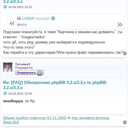
3.2.x/3.3.x
С
14.04.2021 22:12
о
о
б
LONER
писал(а):
щ
е
вноси
н
и
Подскажи пожалуйста, в теме "Картинка к званию-как добавить" ,ты
е
ответил : "images/ranks/
хоть gif, хоть png, размер уже выбирается индивидуально.
Что-то типа этого"
Как перейти в эту директорию?Или нужно файл переименовать так?
Татьяна5
Поддержка
Re: [FAQ] Обновление phpBB 3.2.x/3.3.x to phpBB
3.2.x/3.3.x
С
14.04.2021 22:50
о
о
weedkappa
, по ftp
б
щ
е
н
и
Общие ошибки новичков (07.11.2005)
&
Как задавать вопросы
е
Мини FAQ