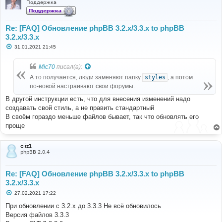
Поддержка
Re: [FAQ] Обновление phpBB 3.2.x/3.3.x to phpBB
3.2.x/3.3.x
С
31.01.2021 21:45
о
о
б
Mic70
писал(а):
щ
е
А то получается, люди заменяют папку
styles
, а потом
н
по-новой настраивают свои форумы.
и
е
В другой инструкции есть, что для внесения изменений надо
создавать свой стиль, а не править стандартный
В своём гораздо меньше файлов бывает, так что обновлять его
проще
ciiz1
phpBB 2.0.4
Re: [FAQ] Обновление phpBB 3.2.x/3.3.x to phpBB
3.2.x/3.3.x
С
27.02.2021 17:22
о
о
При обновлении с 3.2.x до 3.3.3 Не всё обновилось
б
Версия файлов 3.3.3
щ
е