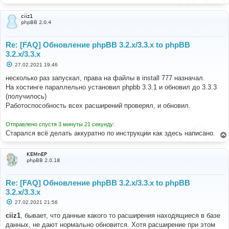
ciiz1
phpBB 2.0.4
Re: [FAQ] Обновление phpBB 3.2.x/3.3.x to phpBB
3.2.x/3.3.x
С
27.02.2021 19:46
о
о
несколько раз запускал, права на файлы в install 777 назначал.
б
На хостинге параллельно установил phpbb 3.3.1 и обновил до 3.3.3
щ
е
(получилось)
н
Работоспособность всех расширений проверял, и обновил.
и
е
Отправлено спустя 3 минуты 21 секунду:
Старался всё делать аккуратно по инструкции как здесь написано.
KEMnEP
phpBB 2.0.18
Re: [FAQ] Обновление phpBB 3.2.x/3.3.x to phpBB
3.2.x/3.3.x
С
27.02.2021 21:56
о
о
ciiz1
, бывает, что данные какого то расширения находящиеся в базе
б
данных, не дают нормально обновится. Хотя расширение при этом
щ