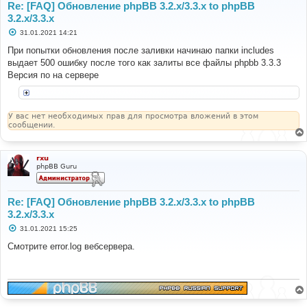
Re: [FAQ] Обновление phpBB 3.2.x/3.3.x to phpBB
3.2.x/3.3.x
С
31.01.2021 14:21
о
о
При попытки обновления после заливки начинаю папки includes
б
выдает 500 ошибку после того как залиты все файлы phpbb 3.3.3
щ
е
Версия по на сервере
н
и
е
У вас нет необходимых прав для просмотра вложений в этом
сообщении.
rxu
phpBB Guru
Re: [FAQ] Обновление phpBB 3.2.x/3.3.x to phpBB
3.2.x/3.3.x
С
31.01.2021 15:25
о
о
Смотрите error.log вебсервера.
б
щ
е
н
и
е