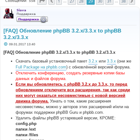
Страница
29
из
38
1
27
28
29
30
31
38
Пред.
Сл
Сообщений: 558
…
…
Siava
Поддержка
[FAQ] Обновление phpBB 3.2.x/3.3.x to phpBB
3.2.x/3.3.x
С
09.01.2017 13:40
о
о
[FAQ] Обновление phpBB 3.2.x/3.3.x to phpBB 3.2.x/3.3.x
б
щ
Скачать базовый установочный пакет
3.2.x
или
3.3.x
(они же
е
н
Full Package на phpbb.com
) с обновлённой версией форума.
и
Отключить конференцию, создать резервные копии базы
е
данных и файлов форума.
Если вы обновляетесь с phpBB 3.2.x до 3.3.x, то перед
обновлением отключите все расширения, так как среди
них могут оказаться несовместимые с новой версией
движка форума.
Узнать о том, какие расширения
несовместимы, можно у авторов этих расширений и/или на
форумах поддержки phpBB Guru и phpbb.com.
Удалить файлы phpBB устаревшей версии, КРОМЕ:
config.php
папки /ext
папки /files