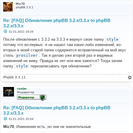
Mic70
phpBB 2.0.1
Re: [FAQ] Обновление phpBB 3.2.x/3.3.x to phpBB
3.2.x/3.3.x
С
31.01.2021 19:26
о
о
После обновления с 3.3.2 на 3.3.3 я вернул свою папку
style
б
потому что во-первых: я не нашел там каких-либо изменений, во-
щ
е
вторых в моей старой папке содержится исправленный на мой вкус
н
стиль
prosilver
. Так я делаю уже второй раз и видимых
и
е
изменений не вижу. Правда их нет или мне кажется? Тогда зачем
папку
style
перезаписывать при обновлении?
Phpbb 3.3.11
ronim
Модератор
Re: [FAQ] Обновление phpBB 3.2.x/3.3.x to phpBB
3.2.x/3.3.x
С
31.01.2021 20:04
о
о
Mic70
, Изменения есть ,но они не значительные
б
щ