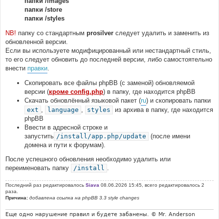
папки /images
папки /store
папки /styles
NB!
папку со стандартным
prosilver
следует удалить и заменить из
обновленной версии.
Если вы используете модифицированный или нестандартный стиль,
то его следует обновить до последней версии, либо самостоятельно
внести
правки
.
Скопировать все файлы phpBB (с заменой) обновляемой
версии (
кроме config.php
) в папку, где находится phpBB
Скачать обновлённый языковой пакет (
ru
) и скопировать папки
ext
,
language
,
styles
из архива в папку, где находится
phpBB
Ввести в адресной строке и
запустить
/install/app.php/update
(после имени
домена и пути к форумам).
После успешного обновления необходимо удалить или
переименовать папку
/install
.
Последний раз редактировалось
Siava
08.06.2026 15:45, всего редактировалось 2
раза.
Причина:
добавлена ссылка на phpBB 3.3 style changes
Еще одно нарушение правил и будете забанены. © Mr. Anderson