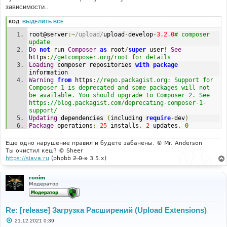
er-
зависимости..
>compile(Object(Symfony\Component\DependencyInjection
\ContainerBuilder))
КОД:
ВЫДЕЛИТЬ ВСЁ
#7 
C:\OpenServer\OpenServer\domains\localhost\test1\phpb
root@server
:~
/upload/
upload
-
develop
-
3.2
.
0
# composer 
b\di\container_builder.php(223): 
update
Symfony\Component\DependencyInjection\ContainerBuilde
Do
not
 run 
Composer
as
 root
/
super
 user
!
See
r->compile()
https
:
//getcomposer.org/root for details
#8 
Loading
 composer repositories 
with
package
C:\OpenServer\OpenServer\domains\localhost\test1\comm
information
on.php(115): phpbb\di\container_builder-
Warning
from
 https
:
//repo.packagist.org: Support for 
>get_container()
Composer 1 is deprecated and some packages will not 
#9 
be available. You should upgrade to Composer 2. See 
C:\OpenServer\OpenServer\domains\localhost\test1\adm\
https://blog.packagist.com/deprecating-composer-1-
index.php(23): require('C:\\OpenServer\\O...')
support/
#10 {main}
Updating
 dependencies 
(
including 
require
-
dev
)
Package
 operations
:
25
 installs
,
2
 updates
,
0
removals
-
Updating
 michelf
/
php
-
markdown 
(
1.5
.
0
=>
1.9
.
1
):
Еще одно нарушение правил и будете забанены. © Mr. Anderson
Downloading
(
100
%)
Ты очистил кеш? © Sheer
-
Updating
 fortawesome
/
font
-
awesome 
(
v4
.
5.0
=>
https://siava.ru
(phpbb
2.0.x
3.5.x)
v4
.
7.0
):
Downloading
(
100
%)
-
Installing
 symfony
/
polyfill
-
php80 
(
v1
.
23.1
):
ronim
Downloading
(
100
%)
Модератор
-
Installing
 symfony
/
process 
(
v3
.
4.47
):
Downloading
(
100
%)
-
Installing
 symfony
/
deprecation
-
contracts 
(
v2
.
5.0
):
Downloading
(
100
%)
Re: [release] Загрузка Расширений (Upload Extensions)
-
Installing
 symfony
/
finder 
(
v5
.
4.0
):
Downloading
С
21.12.2021 0:39
(
100
%)
о