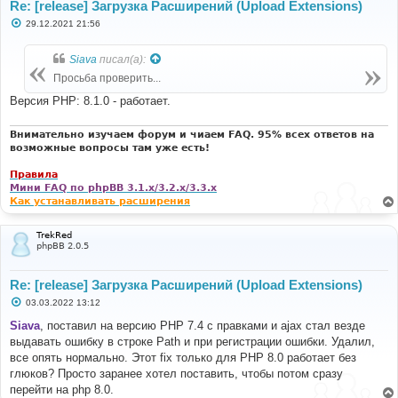
Re: [release] Загрузка Расширений (Upload Extensions)
С
29.12.2021 21:56
о
о
б
Siava
писал(а):
щ
е
Просьба проверить...
н
и
Версия PHP: 8.1.0 - работает.
е
Внимательно изучаем форум и чиаем FAQ. 95% всех ответов на
возможные вопросы там уже есть!
Правила
Мини FAQ по phpBB 3.1.x/3.2.x/3.3.x
Как устанавливать расширения
TrekRed
phpBB 2.0.5
Re: [release] Загрузка Расширений (Upload Extensions)
С
03.03.2022 13:12
о
о
Siava
, поставил на версию PHP 7.4 с правками и ajax стал везде
б
выдавать ошибку в строке Path и при регистрации ошибки. Удалил,
щ
е
все опять нормально. Этот fix только для PHP 8.0 работает без
н
глюков? Просто заранее хотел поставить, чтобы потом сразу
и
е
перейти на php 8.0.