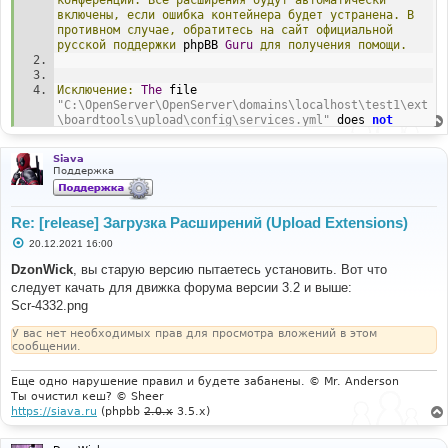
конференции.
Все
расширения
будут
автоматически
включены,
если
ошибка
контейнера
будет
устранена.
В
противном
случае,
обратитесь
на
сайт
официальной
русской
поддержки
 phpBB 
Guru
для
получения
помощи.
Исключение:
The
 file 
"C:\OpenServer\OpenServer\domains\localhost\test1\ext
\boardtools\upload\config\services.yml"
 does 
not
contain valid YAML
:
The
 reserved indicator 
"@"
 cannot 
start a plain scalar
;
 you need to quote the scalar at 
Siava
line 
5
(
near 
"- @user"
).
Поддержка
#0 
C:\OpenServer\OpenServer\domains\localhost\test1\vend
Re: [release] Загрузка Расширений (Upload Extensions)
or\symfony\dependency-
injection\Loader\YamlFileLoader.php(117): 
С
20.12.2021 16:00
о
Symfony\Component\DependencyInjection\Loader\YamlFile
о
DzonWick
, вы старую версию пытаетесь установить. Вот что
Loader->loadFile('C:\\OpenServer\\O...')
б
#1 
следует качать для движка форума версии 3.2 и выше:
щ
C:\OpenServer\OpenServer\domains\localhost\test1\phpb
е
Scr-4332.png
н
b\extension\di\extension_base.php(99): 
и
Symfony\Component\DependencyInjection\Loader\YamlFile
У вас нет необходимых прав для просмотра вложений в этом
е
Loader->load('services.yml')
сообщении.
#2 
C:\OpenServer\OpenServer\domains\localhost\test1\phpb
Еще одно нарушение правил и будете забанены. © Mr. Anderson
b\extension\di\extension_base.php(63): 
Ты очистил кеш? © Sheer
phpbb\extension\di\extension_base-
https://siava.ru
(phpbb
2.0.x
3.5.x)
>load_services(Object(Symfony\Component\DependencyInj
ection\Compiler\MergeExtensionConfigurationContainerB