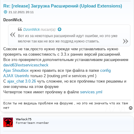
Downloading
(
100
%)
Re: [release] Загрузка Расширений (Upload Extensions)
-
Installing
 composer
/
composer 
(
1.10
.
24
):
С
21.12.2021 20:11
Downloading
(
100
%)
о
-
Installing
 sensiolabs
/
ansi
-
to
-
html 
(
v1
.
2.1
):
о
DzonWick
,
Downloading
(
100
%)
б
-
Installing
 gitonomy
/
gitlib 
(
v0
.
1.8
):
Loading
from
щ
DzonWick
писал(а):
е
cache
н
-
Installing
 nikic
/
php
-
parser 
(
v3
.
1.5
):
Loading
Вот из за некоторых расширений идут ошибки, но это уже
и
from
 cache
е
мелочи так как не все же подряд нужно ставить.
-
Installing
 phpbb
/
epv 
(
dev
-
master 
2206654
):
Cloning
2206654aa3
from
 cache
Совсем не так,просто нужно прежде чем устанавливать нужно
symfony
/
service
-
contracts suggests installing 
проверять на совместимость с 3.3.х ранних версий расширений.
symfony
/
service
-
implementation
Все это проверяется дополнительным устанавливаем расширением
symfony
/
console suggests installing symfony
/
event
-
david63/extservicescheck
dispatcher
Ajax Shoutbox
нужно править все три файла в папке
config
symfony
/
console suggests installing symfony
/
lock
sensiolabs
/
ansi
-
to
-
html suggests installing twig
/
twig 
AJAX Userinfo
только 2 (routing.yml и services.yml )
(
Provides
 nice templating features
)
С
ajax_chat 3.0.26
чуть сложнее, но все проблемы тоже решаемы и
Writing
lock
 file
они озвучены на этом форуме
Generating
 autoload files
Четвертое тоже имеет проблему в файле
services.yml
Если ты не видишь проблем на форуме , но это не значить что их там
нет
Warlock75
Former team member