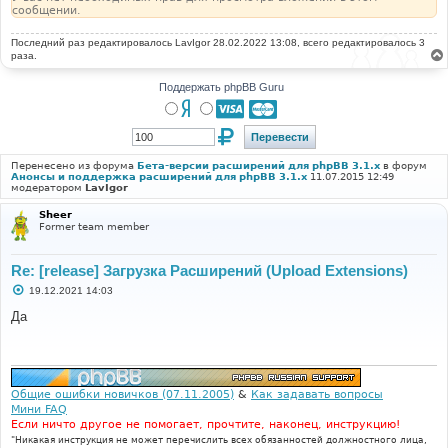
сообщении.
Последний раз редактировалось
LavIgor
28.02.2022 13:08, всего редактировалось 3
раза.
Поддержать phpBB Guru
Перенесено из форума
Бета-версии расширений для phpBB 3.1.x
в форум
Анонсы и поддержка расширений для phpBB 3.1.x
11.07.2015 12:49
модератором
LavIgor
Sheer
Former team member
Re: [release] Загрузка Расширений (Upload Extensions)
С
19.12.2021 14:03
о
о
Да
б
щ
е
н
и
е
Общие ошибки новичков (07.11.2005)
&
Как задавать вопросы
Мини FAQ
Если ничто другое не помогает, прочтите, наконец, инструкцию!
"Никакая инструкция не может перечислить всех обязанностей должностного лица,