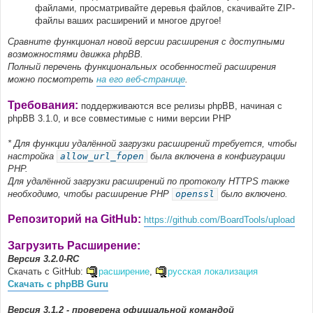
файлами, просматривайте деревья файлов, скачивайте ZIP-
файлы ваших расширений и многое другое!
Сравните функционал новой версии расширения с доступными
возможностями движка phpBB.
Полный перечень функциональных особенностей расширения
можно посмотреть
на его веб-странице
.
Требования:
поддерживаются все релизы phpBB, начиная с
phpBB 3.1.0, и все совместимые с ними версии PHP
* Для функции удалённой загрузки расширений требуется, чтобы
настройка
allow_url_fopen
была включена в конфигурации
PHP.
Для удалённой загрузки расширений по протоколу HTTPS также
необходимо, чтобы расширение PHP
openssl
было включено.
Репозиторий на GitHub:
https://github.com/BoardTools/upload
Загрузить Расширение:
Версия 3.2.0-RC
Скачать с GitHub:
расширение
,
русская локализация
Скачать с phpBB Guru
Версия 3.1.2 - проверена официальной командой