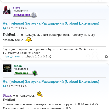
Siava
Поддержка
Re: [release] Загрузка Расширений (Upload Extensions)
С
03.03.2022 15:14
о
о
TrekRed
, я не пользуюсь этим расширением, поэтому не могу
б
сказать точно.
щ
е
н
и
Еще одно нарушение правил и будете забанены. © Mr. Anderson
е
Ты очистил кеш? © Sheer
https://siava.ru
(phpbb
2.0.x
3.5.x)
ronim
Модератор
Re: [release] Загрузка Расширений (Upload Extensions)
С
03.03.2022 23:34
о
о
б
Siava
, А я пользуюсь
щ
TrekRed
,
е
н
Специально перевел сегодня тестовый форум с 8.0.14 на 7.4.27
и
Также все работает со всеми правками на 8.0