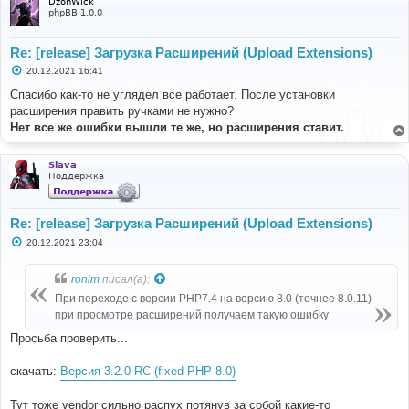
uilder))
DzonWick
phpBB 1.0.0
#3 
C:\OpenServer\OpenServer\domains\localhost\test1\vend
or\symfony\dependency-
Re: [release] Загрузка Расширений (Upload Extensions)
injection\Compiler\MergeExtensionConfigurationPass.ph
С
p(71): phpbb\extension\di\extension_base->load(Array, 
20.12.2021 16:41
о
Object(Symfony\Component\DependencyInjection\Compiler
о
Спасибо как-то не углядел все работает. После установки
\MergeExtensionConfigurationContainerBuilder))
б
расширения править ручками не нужно?
#4 
щ
е
C:\OpenServer\OpenServer\domains\localhost\test1\vend
Нет все же ошибки вышли те же, но расширения ставит.
н
or\symfony\http-
и
kernel\DependencyInjection\MergeExtensionConfiguratio
е
Siava
nPass.php(39): 
Поддержка
Symfony\Component\DependencyInjection\Compiler\MergeE
xtensionConfigurationPass-
>process(Object(Symfony\Component\DependencyInjection
\ContainerBuilder))
Re: [release] Загрузка Расширений (Upload Extensions)
#5 
С
20.12.2021 23:04
C:\OpenServer\OpenServer\domains\localhost\test1\vend
о
or\symfony\dependency-
о
б
injection\Compiler\Compiler.php(140): 
ronim
писал(а):
щ
Symfony\Component\HttpKernel\DependencyInjection\Merg
е
При переходе с версии PHP7.4 на версию 8.0 (точнее 8.0.11)
eExtensionConfigurationPass-
н
при просмотре расширений получаем такую ошибку
>process(Object(Symfony\Component\DependencyInjection
и
е
\ContainerBuilder))
Просьба проверить...
#6 
C:\OpenServer\OpenServer\domains\localhost\test1\vend
скачать:
Версия 3.2.0-RC (fixed PHP 8.0)
or\symfony\dependency-
injection\ContainerBuilder.php(789): 
Symfony\Component\DependencyInjection\Compiler\Compil
Тут тоже vendor сильно распух потянув за собой какие-то