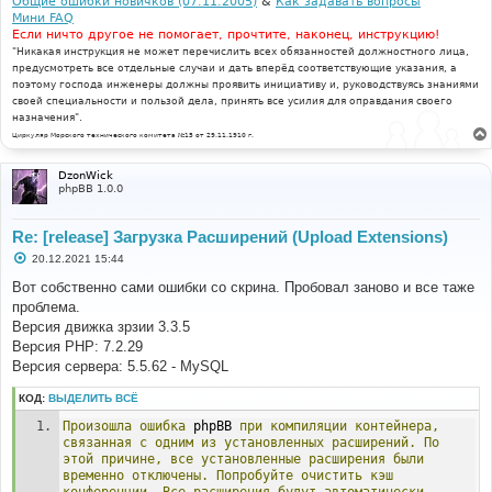
Общие ошибки новичков (07.11.2005)
&
Как задавать вопросы
Мини FAQ
Если ничто другое не помогает, прочтите, наконец, инструкцию!
"Никакая инструкция не может перечислить всех обязанностей должностного лица,
предусмотреть все отдельные случаи и дать вперёд соответствующие указания, а
поэтому господа инженеры должны проявить инициативу и, руководствуясь знаниями
своей специальности и пользой дела, принять все усилия для оправдания своего
назначения".
Циркуляр Морского технического комитета №15 от 29.11.1910 г.
DzonWick
phpBB 1.0.0
Re: [release] Загрузка Расширений (Upload Extensions)
С
20.12.2021 15:44
о
о
Вот собственно сами ошибки со скрина. Пробовал заново и все таже
б
проблема.
щ
е
Версия движка зрзии 3.3.5
н
Версия PHP: 7.2.29
и
е
Версия сервера: 5.5.62 - MySQL
КОД:
ВЫДЕЛИТЬ ВСЁ
Произошла
ошибка
 phpBB 
при
компиляции
контейнера,
связанная
с
одним
из
установленных
расширений.
По
этой
причине,
все
установленные
расширения
были
временно
отключены.
Попробуйте
очистить
кэш