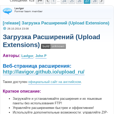
Страница
27
из
28
1
24
25
26
27
28
Пред.
След.
Сообщений: 418
…
LavIgor
Former team member
[release] Загрузка Расширений (Upload Extensions)
С
28.10.2014 23:08
о
о
Загрузка Расширений (Upload
б
щ
Extensions)
е
н
и
е
Авторы:
LavIgor
,
John P
Веб-страница расширения:
http://lavigor.github.io/upload_ru/
Также доступен
официальный сайт на английском
.
Краткое описание:
Загружайте и устанавливайте расширения и их языковые
пакеты без использования FTP!
Управляйте расширениями быстрее и эффективнее!
Используйте дополнительные возможности: управляйте ZIP-