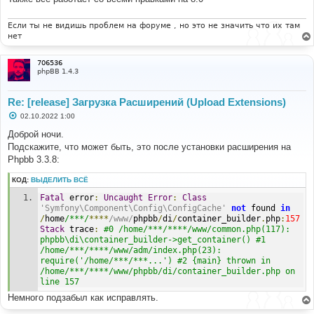
е
Если ты не видишь проблем на форуме , но это не значить что их там
нет
706536
phpBB 1.4.3
Re: [release] Загрузка Расширений (Upload Extensions)
С
02.10.2022 1:00
о
о
Доброй ночи.
б
Подскажите, что может быть, это после установки расширения на
щ
е
Phpbb 3.3.8:
н
и
КОД:
ВЫДЕЛИТЬ ВСЁ
е
Fatal
 error
:
Uncaught
Error
:
Class
'Symfony\Component\Config\ConfigCache'
not
 found 
in
/
home
/***/
****
/www/
phpbb
/
di
/
container_builder
.
php
:
157
Stack
 trace
:
#0 /home/***/****/www/common.php(117): 
phpbb\di\container_builder->get_container() #1 
/home/***/****/www/adm/index.php(23): 
require('/home/***/***...') #2 {main} thrown in 
/home/***/****/www/phpbb/di/container_builder.php on 
line 157
Немного подзабыл как исправлять.