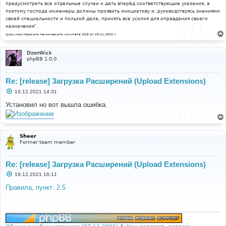
предусмотреть все отдельные случаи и дать вперёд соответствующие указания, а
поэтому господа инженеры должны проявить инициативу и, руководствуясь знаниями
своей специальности и пользой дела, принять все усилия для оправдания своего
назначения".
Циркуляр Морского технического комитета №15 от 29.11.1910 г.
DzonWick
phpBB 1.0.0
Re: [release] Загрузка Расширений (Upload Extensions)
С
19.12.2021 14:31
о
о
Установил но вот вышла ошибка.
б
щ
е
н
и
Sheer
е
Former team member
Re: [release] Загрузка Расширений (Upload Extensions)
С
19.12.2021 16:11
о
о
Правила, пункт: 2.5
б
щ
е
н
и
е