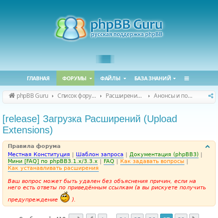
ГЛАВНАЯ
ФОРУМЫ
ФАЙЛЫ
БАЗА ЗНАНИЙ
phpBB Guru
Список форумов
Расширения phpBB
Анонсы и поддержка расширений для phpBB
[release] Загрузка Расширений (Upload
Extensions)
Правила форума
Местная Конституция
|
Шаблон запроса
|
Документация (phpBB3)
|
Мини [FAQ] по phpBB3.1.x/3.3.x
|
FAQ
|
Как задавать вопросы
|
Как устанавливать расширения
Ваш вопрос может быть удален без объяснения причин, если на
него есть ответы по приведённым ссылкам (а вы рискуете получить
предупреждение
).