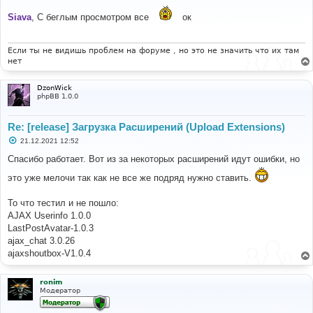
-
Installing
 symfony
/
polyfill
-
mbstring 
(
v1
.
23.1
):
о
б
Siava
, C беглым просмотром все
ок
Downloading
(
100
%)
щ
-
Installing
 symfony
/
polyfill
-
ctype 
(
v1
.
23.0
):
е
Downloading
(
100
%)
н
-
Installing
 psr
/
container 
(
1.1
.
1
):
Downloading
и
Если ты не видишь проблем на форуме , но это не значить что их там
е
(
100
%)
нет
-
Installing
 symfony
/
service
-
contracts 
(
v2
.
5.0
):
Downloading
(
100
%)
DzonWick
-
Installing
 symfony
/
polyfill
-
php73 
(
v1
.
23.0
):
phpBB 1.0.0
Downloading
(
100
%)
-
Installing
 symfony
/
console 
(
v4
.
4.34
):
Downloading
(
100
%)
Re: [release] Загрузка Расширений (Upload Extensions)
-
Installing
 psr
/
log 
(
1.1
.
4
):
Loading
from
 cache
С
21.12.2021 12:52
-
Installing
 symfony
/
yaml 
(
v5
.
3.11
):
Downloading
о
(
100
%)
о
Спасибо работает. Вот из за некоторых расширений идут ошибки, но
-
Installing
 seld
/
phar
-
utils 
(
1.2
.
0
):
Downloading
б
щ
(
100
%)
это уже мелочи так как не все же подряд нужно ставить.
е
-
Installing
 seld
/
jsonlint 
(
1.8
.
3
):
Loading
from
н
cache
и
То что тестил и не пошло:
-
Installing
 justinrainbow
/
json
-
schema 
(
5.2
.
11
):
е
AJAX Userinfo 1.0.0
Loading
from
 cache
-
Installing
 composer
/
xdebug
-
handler 
(
1.4
.
6
):
LastPostAvatar-1.0.3
Loading
from
 cache
ajax_chat 3.0.26
-
Installing
 composer
/
spdx
-
licenses 
(
1.5
.
6
):
ajaxshoutbox-V1.0.4
Loading
from
 cache
-
Installing
 composer
/
semver 
(
1.7
.
2
):
Loading
from
cache
ronim
-
Installing
 composer
/
ca
-
bundle 
(
1.3
.
1
):
Loading
Модератор
from
 cache
-
Installing
 symfony
/
filesystem 
(
v5
.
4.0
):