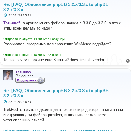
Re: [FAQ] Обновление phpBB 3.2.x/3.3.x to phpBB
3.2.x/3.3.x
С
22.02.2022 5:11
о
о
Татьяна5
, в архиве много файлов, нашел с 3.3.0 до 3.3.5, а что с
б
этим всем делать то надо?
щ
е
н
Отправлено спустя 14 минут 44 секунды:
и
е
Разобрался, программа для сравнения WinMerge подойдет?
Отправлено спустя 10 минут 48 секунд:
Только зачем в архиве еще 3 папки? docs. install. vendor
Татьяна5
Поддержка
Re: [FAQ] Обновление phpBB 3.2.x/3.3.x to phpBB
3.2.x/3.3.x
С
22.02.2022 6:54
о
о
TrekRed
, открыть подходящий в текстовом редакторе, найти в нём
б
инструкцию для файлов prosilver, выполнить её для всех
щ
е
установленных стилей
н
и
е