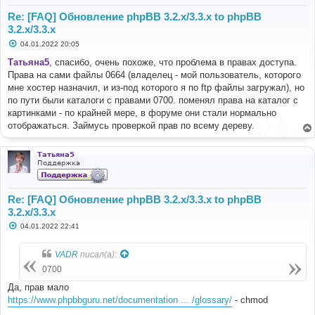
Re: [FAQ] Обновление phpBB 3.2.x/3.3.x to phpBB
3.2.x/3.3.x
С
04.01.2022 20:05
о
о
Татьяна5
, спасибо, очень похоже, что проблема в правах доступа.
б
Права на сами файлы 0664 (владелец - мой пользователь, которого
щ
е
мне хостер назначил, и из-под которого я по ftp файлы загружал), но
н
по пути были каталоги с правами 0700. поменял права на каталог с
и
е
картинками - по крайней мере, в форуме они стали нормально
отображаться. Займусь проверкой прав по всему дереву.
Татьяна5
Поддержка
Re: [FAQ] Обновление phpBB 3.2.x/3.3.x to phpBB
3.2.x/3.3.x
С
04.01.2022 22:41
о
о
б
VADR
писал(а):
щ
е
0700
н
и
Да, прав мало
е
https://www.phpbbguru.net/documentation ... /glossary/
- chmod