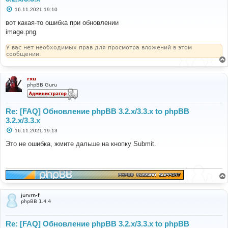
С
16.11.2021 19:10
о
о
вот какая-то ошибка при обновлении
б
image.png
щ
е
н
У вас нет необходимых прав для просмотра вложений в этом
и
сообщении.
е
rxu
phpBB Guru
Re: [FAQ] Обновление phpBB 3.2.x/3.3.x to phpBB
3.2.x/3.3.x
С
16.11.2021 19:13
о
о
Это не ошибка, жмите дальше на кнопку Submit.
б
щ
е
н
и
е
jurvrn-f
phpBB 1.4.4
Re: [FAQ] Обновление phpBB 3.2.x/3.3.x to phpBB