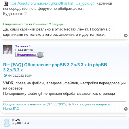
https://asutpforum.ru/ext/gfksx/thanksf ... r_gold.gif
, картинки
непосредственно в форуме не обображаются.
Куда копать?
Отправлено спустя 2 минуты 32 секунды:
Да, сами картинки реально в этих местах лежат. Проблема с
картинками не только этого расширения, а и других тоже.
Татьяна5
Поддержка
Re: [FAQ] Обновление phpBB 3.2.x/3.3.x to phpBB
3.2.x/3.3.x
С
04.01.2022 19:04
о
о
VADR
, права на файлы, владелец файлов, настройки переадресации
б
на сервере
щ
е
По-хорошему файл gif не должен обрабатываться как страница
н
и
е
Общие ошибки новичков (07.11.2005)
&
Как задавать вопросы
Мини FAQ
VADR
phpBB 1.4.4