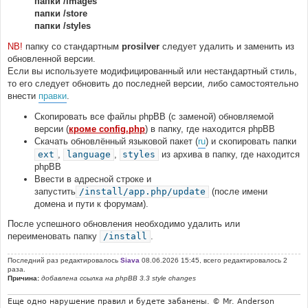
папки /images
папки /store
папки /styles
NB!
папку со стандартным
prosilver
следует удалить и заменить из
обновленной версии.
Если вы используете модифицированный или нестандартный стиль,
то его следует обновить до последней версии, либо самостоятельно
внести
правки
.
Скопировать все файлы phpBB (с заменой) обновляемой
версии (
кроме config.php
) в папку, где находится phpBB
Скачать обновлённый языковой пакет (
ru
) и скопировать папки
ext
,
language
,
styles
из архива в папку, где находится
phpBB
Ввести в адресной строке и
запустить
/install/app.php/update
(после имени
домена и пути к форумам).
После успешного обновления необходимо удалить или
переименовать папку
/install
.
Последний раз редактировалось
Siava
08.06.2026 15:45, всего редактировалось 2
раза.
Причина:
добавлена ссылка на phpBB 3.3 style changes
Еще одно нарушение правил и будете забанены. © Mr. Anderson