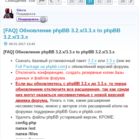
Страница
31
из
38
1
29
30
31
32
33
38
Пред.
Сл
Сообщений: 558
…
…
Siava
Поддержка
[FAQ] Обновление phpBB 3.2.x/3.3.x to phpBB
3.2.x/3.3.x
С
09.01.2017 13:40
о
о
[FAQ] Обновление phpBB 3.2.x/3.3.x to phpBB 3.2.x/3.3.x
б
щ
Скачать базовый установочный пакет
3.2.x
или
3.3.x
(они же
е
н
Full Package на phpbb.com
) с обновлённой версией форума.
и
Отключить конференцию, создать резервные копии базы
е
данных и файлов форума.
Если вы обновляетесь с phpBB 3.2.x до 3.3.x, то перед
обновлением отключите все расширения, так как среди
них могут оказаться несовместимые с новой версией
движка форума.
Узнать о том, какие расширения
несовместимы, можно у авторов этих расширений и/или на
форумах поддержки phpBB Guru и phpbb.com.
Удалить файлы phpBB устаревшей версии, КРОМЕ:
config.php
папки /ext
папки /files