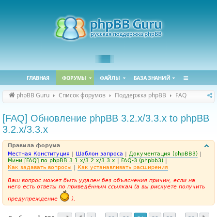
ГЛАВНАЯ
ФОРУМЫ
ФАЙЛЫ
БАЗА ЗНАНИЙ
phpBB Guru
Список форумов
Поддержка phpBB
FAQ
[FAQ] Обновление phpBB 3.2.x/3.3.x to phpBB
3.2.x/3.3.x
Правила форума
Местная Конституция
|
Шаблон запроса
|
Документация (phpBB3)
|
Мини [FAQ] по phpBB 3.1.x/3.2.x/3.3.x
|
FAQ-3 (phpbb3)
|
Как задавать вопросы
|
Как устанавливать расширения
Ваш вопрос может быть удален без объяснения причин, если на
него есть ответы по приведённым ссылкам (а вы рискуете получить
предупреждение
).