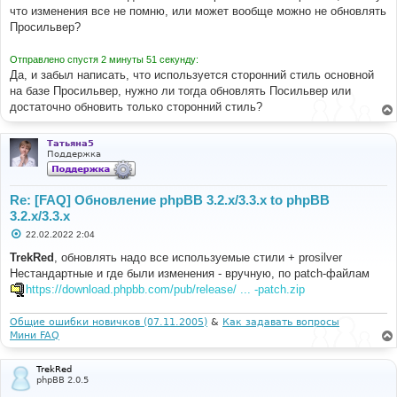
е
что изменения все не помню, или может вообще можно не обновлять
н
Просильвер?
и
е
Отправлено спустя 2 минуты 51 секунду:
Да, и забыл написать, что используется сторонний стиль основной
на базе Просильвер, нужно ли тогда обновлять Посильвер или
достаточно обновить только сторонний стиль?
Татьяна5
Поддержка
Re: [FAQ] Обновление phpBB 3.2.x/3.3.x to phpBB
3.2.x/3.3.x
С
22.02.2022 2:04
о
о
TrekRed
, обновлять надо все используемые стили + prosilver
б
Нестандартные и где были изменения - вручную, по patch-файлам
щ
е
https://download.phpbb.com/pub/release/ ... -patch.zip
н
и
е
Общие ошибки новичков (07.11.2005)
&
Как задавать вопросы
Мини FAQ
TrekRed
phpBB 2.0.5