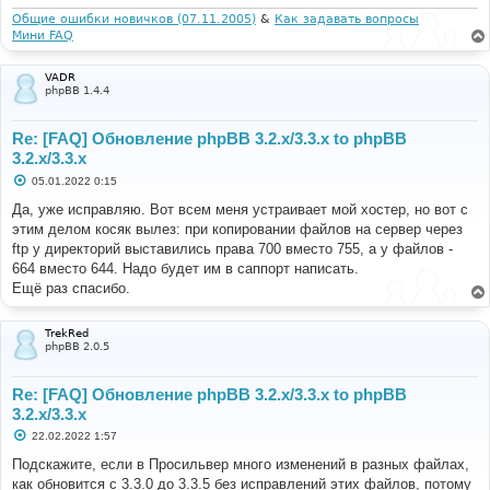
Общие ошибки новичков (07.11.2005)
&
Как задавать вопросы
Мини FAQ
VADR
phpBB 1.4.4
Re: [FAQ] Обновление phpBB 3.2.x/3.3.x to phpBB
3.2.x/3.3.x
С
05.01.2022 0:15
о
о
Да, уже исправляю. Вот всем меня устраивает мой хостер, но вот с
б
этим делом косяк вылез: при копировании файлов на сервер через
щ
е
ftp у директорий выставились права 700 вместо 755, а у файлов -
н
664 вместо 644. Надо будет им в саппорт написать.
и
е
Ещё раз спасибо.
TrekRed
phpBB 2.0.5
Re: [FAQ] Обновление phpBB 3.2.x/3.3.x to phpBB
3.2.x/3.3.x
С
22.02.2022 1:57
о
о
Подскажите, если в Просильвер много изменений в разных файлах,
б
как обновится с 3.3.0 до 3.3.5 без исправлений этих файлов, потому
щ