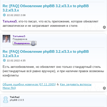
Re: [FAQ] Обновление phpBB 3.2.x/3.3.x to phpBB
3.2.x/3.3.x
С
22.02.2022 2:08
о
о
Татьяна5
, кто-то писал, что есть приложение, которое обновляет
б
автоматически и не затрагивает изменения в стиле.
щ
е
н
и
Татьяна5
е
Поддержка
Re: [FAQ] Обновление phpBB 3.2.x/3.3.x to phpBB
3.2.x/3.3.x
С
22.02.2022 4:35
о
о
Есть автообновление, но обновляет оно только стандартный стиль
б
(нестандартные всё равно вручную), и при наличии правок возможны
щ
е
конфликты
н
и
е
Общие ошибки новичков (07.11.2005)
&
Как задавать вопросы
Мини FAQ
TrekRed
phpBB 2.0.5