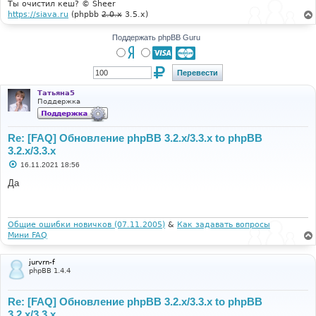
Ты очистил кеш? © Sheer
https://siava.ru
(phpbb
2.0.x
3.5.x)
Поддержать phpBB Guru
Татьяна5
Поддержка
Re: [FAQ] Обновление phpBB 3.2.x/3.3.x to phpBB
3.2.x/3.3.x
С
16.11.2021 18:56
о
о
Да
б
щ
е
н
и
Общие ошибки новичков (07.11.2005)
&
Как задавать вопросы
е
Мини FAQ
jurvrn-f
phpBB 1.4.4
Re: [FAQ] Обновление phpBB 3.2.x/3.3.x to phpBB
3.2.x/3.3.x