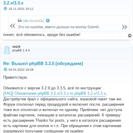
3.2.x/3.3.x
С
16.11.2021 20:11
о
о
б
rxu
писал(а):
щ
е
Это не ошибка, жмите дальше на кнопку Submit.
н
и
понял, всё обновилось, вроде без ошибок!
е
VADR
phpBB 1.4.4
Re: Вышел phpBB 3.3.5 [обсуждаем]
С
04.01.2022 18:28
о
о
Приветствую.
б
щ
е
Обновился с версии 3.2.9 до 3.3.5, всё по инструкции:
н
[FAQ] Обновление phpBB 3.2.x/3.3.x to phpBB 3.2.x/3.3.x
,
и
е
Дистрибутив брал с официального сайта, языковой пакет там же.
Форум отключал перед процедурой и включил после, расширения
тоже все отключал и включал по одному. Проблема: нет доступа
файлам картинок, лежащим в каталогах расширений. К примеру:
есть расширение Thanks for posts, у него в каталоге расширения
есть картинки для кнопок и т.п. При обращении к этим картинкам
(напрямую) получаем сообщение об ошибке: