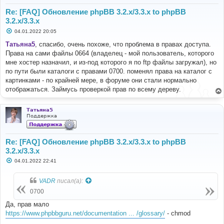
Re: [FAQ] Обновление phpBB 3.2.x/3.3.x to phpBB
3.2.x/3.3.x
С
04.01.2022 20:05
о
о
Татьяна5
, спасибо, очень похоже, что проблема в правах доступа.
б
Права на сами файлы 0664 (владелец - мой пользователь, которого
щ
е
мне хостер назначил, и из-под которого я по ftp файлы загружал), но
н
по пути были каталоги с правами 0700. поменял права на каталог с
и
е
картинками - по крайней мере, в форуме они стали нормально
отображаться. Займусь проверкой прав по всему дереву.
Татьяна5
Поддержка
Re: [FAQ] Обновление phpBB 3.2.x/3.3.x to phpBB
3.2.x/3.3.x
С
04.01.2022 22:41
о
о
б
VADR
писал(а):
щ
е
0700
н
и
Да, прав мало
е
https://www.phpbbguru.net/documentation ... /glossary/
- chmod