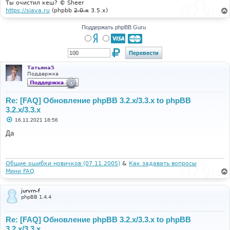
Ты очистил кеш? © Sheer
https://siava.ru
(phpbb
2.0.x
3.5.x)
Поддержать phpBB Guru
Татьяна5
Поддержка
Re: [FAQ] Обновление phpBB 3.2.x/3.3.x to phpBB
3.2.x/3.3.x
С
16.11.2021 18:56
о
о
Да
б
щ
е
н
и
Общие ошибки новичков (07.11.2005)
&
Как задавать вопросы
е
Мини FAQ
jurvrn-f
phpBB 1.4.4
Re: [FAQ] Обновление phpBB 3.2.x/3.3.x to phpBB
3.2.x/3.3.x