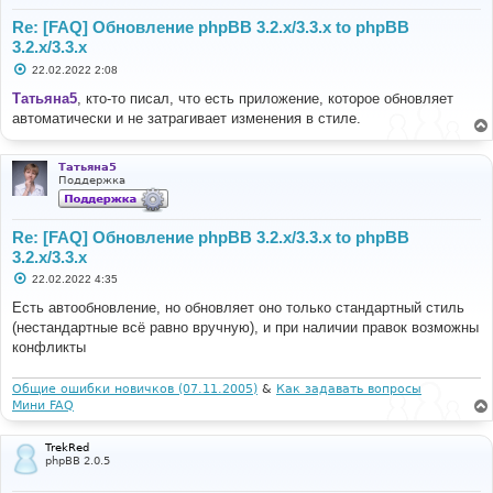
Re: [FAQ] Обновление phpBB 3.2.x/3.3.x to phpBB
3.2.x/3.3.x
С
22.02.2022 2:08
о
о
Татьяна5
, кто-то писал, что есть приложение, которое обновляет
б
автоматически и не затрагивает изменения в стиле.
щ
е
н
и
Татьяна5
е
Поддержка
Re: [FAQ] Обновление phpBB 3.2.x/3.3.x to phpBB
3.2.x/3.3.x
С
22.02.2022 4:35
о
о
Есть автообновление, но обновляет оно только стандартный стиль
б
(нестандартные всё равно вручную), и при наличии правок возможны
щ
е
конфликты
н
и
е
Общие ошибки новичков (07.11.2005)
&
Как задавать вопросы
Мини FAQ
TrekRed
phpBB 2.0.5