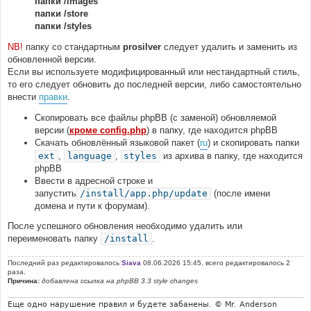
папки /images
папки /store
папки /styles
NB!
папку со стандартным
prosilver
следует удалить и заменить из
обновленной версии.
Если вы используете модифицированный или нестандартный стиль,
то его следует обновить до последней версии, либо самостоятельно
внести
правки
.
Скопировать все файлы phpBB (с заменой) обновляемой
версии (
кроме config.php
) в папку, где находится phpBB
Скачать обновлённый языковой пакет (
ru
) и скопировать папки
ext
,
language
,
styles
из архива в папку, где находится
phpBB
Ввести в адресной строке и
запустить
/install/app.php/update
(после имени
домена и пути к форумам).
После успешного обновления необходимо удалить или
переименовать папку
/install
.
Последний раз редактировалось
Siava
08.06.2026 15:45, всего редактировалось 2
раза.
Причина:
добавлена ссылка на phpBB 3.3 style changes
Еще одно нарушение правил и будете забанены. © Mr. Anderson