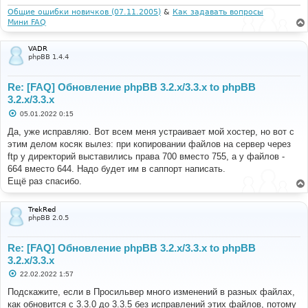
Общие ошибки новичков (07.11.2005)
&
Как задавать вопросы
Мини FAQ
VADR
phpBB 1.4.4
Re: [FAQ] Обновление phpBB 3.2.x/3.3.x to phpBB
3.2.x/3.3.x
С
05.01.2022 0:15
о
о
Да, уже исправляю. Вот всем меня устраивает мой хостер, но вот с
б
этим делом косяк вылез: при копировании файлов на сервер через
щ
е
ftp у директорий выставились права 700 вместо 755, а у файлов -
н
664 вместо 644. Надо будет им в саппорт написать.
и
е
Ещё раз спасибо.
TrekRed
phpBB 2.0.5
Re: [FAQ] Обновление phpBB 3.2.x/3.3.x to phpBB
3.2.x/3.3.x
С
22.02.2022 1:57
о
о
Подскажите, если в Просильвер много изменений в разных файлах,
б
как обновится с 3.3.0 до 3.3.5 без исправлений этих файлов, потому
щ