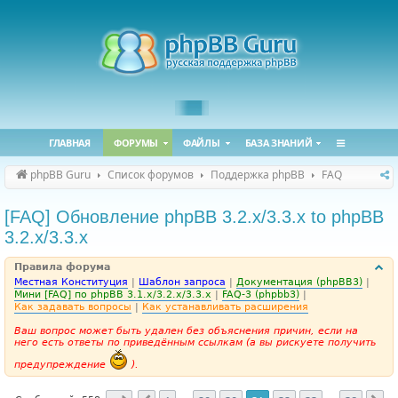
ГЛАВНАЯ
ФОРУМЫ
ФАЙЛЫ
БАЗА ЗНАНИЙ
phpBB Guru
Список форумов
Поддержка phpBB
FAQ
[FAQ] Обновление phpBB 3.2.x/3.3.x to phpBB
3.2.x/3.3.x
Правила форума
Местная Конституция
|
Шаблон запроса
|
Документация (phpBB3)
|
Мини [FAQ] по phpBB 3.1.x/3.2.x/3.3.x
|
FAQ-3 (phpbb3)
|
Как задавать вопросы
|
Как устанавливать расширения
Ваш вопрос может быть удален без объяснения причин, если на
него есть ответы по приведённым ссылкам (а вы рискуете получить
предупреждение
).