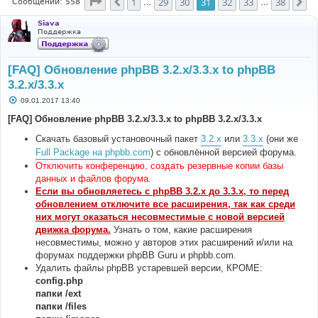
Страница
31
из
38
1
29
30
31
32
33
38
Пред.
Сл
Сообщений: 558
…
…
Siava
Поддержка
[FAQ] Обновление phpBB 3.2.x/3.3.x to phpBB
3.2.x/3.3.x
С
09.01.2017 13:40
о
о
[FAQ] Обновление phpBB 3.2.x/3.3.x to phpBB 3.2.x/3.3.x
б
щ
Скачать базовый установочный пакет
3.2.x
или
3.3.x
(они же
е
н
Full Package на phpbb.com
) с обновлённой версией форума.
и
Отключить конференцию, создать резервные копии базы
е
данных и файлов форума.
Если вы обновляетесь с phpBB 3.2.x до 3.3.x, то перед
обновлением отключите все расширения, так как среди
них могут оказаться несовместимые с новой версией
движка форума.
Узнать о том, какие расширения
несовместимы, можно у авторов этих расширений и/или на
форумах поддержки phpBB Guru и phpbb.com.
Удалить файлы phpBB устаревшей версии, КРОМЕ:
config.php
папки /ext
папки /files