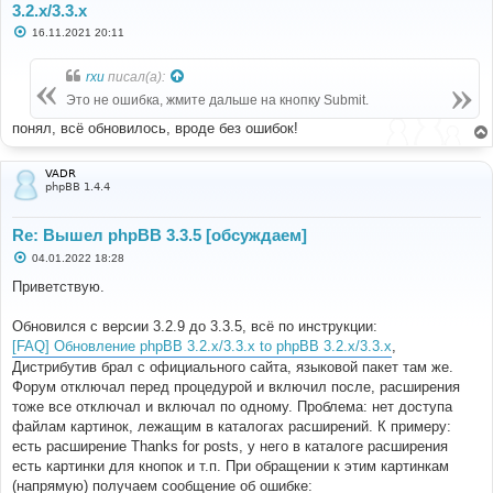
3.2.x/3.3.x
С
16.11.2021 20:11
о
о
б
rxu
писал(а):
щ
е
Это не ошибка, жмите дальше на кнопку Submit.
н
и
понял, всё обновилось, вроде без ошибок!
е
VADR
phpBB 1.4.4
Re: Вышел phpBB 3.3.5 [обсуждаем]
С
04.01.2022 18:28
о
о
Приветствую.
б
щ
е
Обновился с версии 3.2.9 до 3.3.5, всё по инструкции:
н
[FAQ] Обновление phpBB 3.2.x/3.3.x to phpBB 3.2.x/3.3.x
,
и
е
Дистрибутив брал с официального сайта, языковой пакет там же.
Форум отключал перед процедурой и включил после, расширения
тоже все отключал и включал по одному. Проблема: нет доступа
файлам картинок, лежащим в каталогах расширений. К примеру:
есть расширение Thanks for posts, у него в каталоге расширения
есть картинки для кнопок и т.п. При обращении к этим картинкам
(напрямую) получаем сообщение об ошибке: