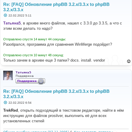
Re: [FAQ] Обновление phpBB 3.2.x/3.3.x to phpBB
3.2.x/3.3.x
С
22.02.2022 5:11
о
о
Татьяна5
, в архиве много файлов, нашел с 3.3.0 до 3.3.5, а что с
б
этим всем делать то надо?
щ
е
н
Отправлено спустя 14 минут 44 секунды:
и
е
Разобрался, программа для сравнения WinMerge подойдет?
Отправлено спустя 10 минут 48 секунд:
Только зачем в архиве еще 3 папки? docs. install. vendor
Татьяна5
Поддержка
Re: [FAQ] Обновление phpBB 3.2.x/3.3.x to phpBB
3.2.x/3.3.x
С
22.02.2022 6:54
о
о
TrekRed
, открыть подходящий в текстовом редакторе, найти в нём
б
инструкцию для файлов prosilver, выполнить её для всех
щ
е
установленных стилей
н
и
е