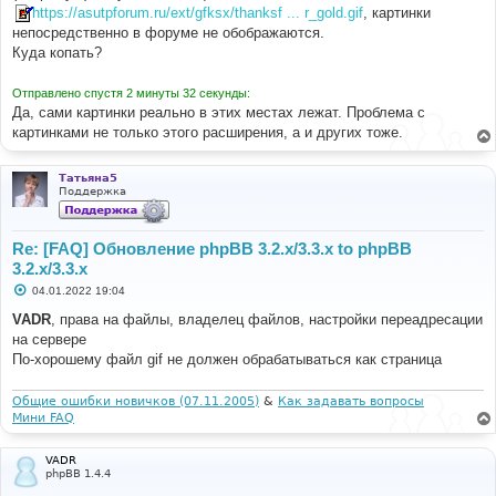
https://asutpforum.ru/ext/gfksx/thanksf ... r_gold.gif
, картинки
непосредственно в форуме не обображаются.
Куда копать?
Отправлено спустя 2 минуты 32 секунды:
Да, сами картинки реально в этих местах лежат. Проблема с
картинками не только этого расширения, а и других тоже.
Татьяна5
Поддержка
Re: [FAQ] Обновление phpBB 3.2.x/3.3.x to phpBB
3.2.x/3.3.x
С
04.01.2022 19:04
о
о
VADR
, права на файлы, владелец файлов, настройки переадресации
б
на сервере
щ
е
По-хорошему файл gif не должен обрабатываться как страница
н
и
е
Общие ошибки новичков (07.11.2005)
&
Как задавать вопросы
Мини FAQ
VADR
phpBB 1.4.4