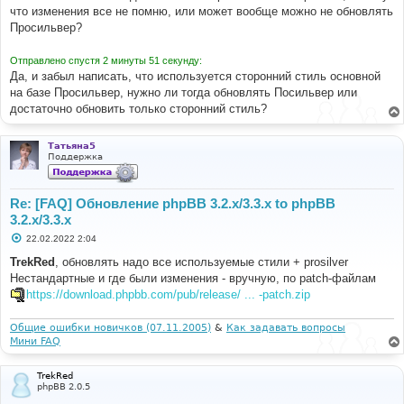
е
что изменения все не помню, или может вообще можно не обновлять
н
Просильвер?
и
е
Отправлено спустя 2 минуты 51 секунду:
Да, и забыл написать, что используется сторонний стиль основной
на базе Просильвер, нужно ли тогда обновлять Посильвер или
достаточно обновить только сторонний стиль?
Татьяна5
Поддержка
Re: [FAQ] Обновление phpBB 3.2.x/3.3.x to phpBB
3.2.x/3.3.x
С
22.02.2022 2:04
о
о
TrekRed
, обновлять надо все используемые стили + prosilver
б
Нестандартные и где были изменения - вручную, по patch-файлам
щ
е
https://download.phpbb.com/pub/release/ ... -patch.zip
н
и
е
Общие ошибки новичков (07.11.2005)
&
Как задавать вопросы
Мини FAQ
TrekRed
phpBB 2.0.5