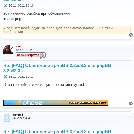
С
16.11.2021 19:10
о
о
вот какая-то ошибка при обновлении
б
image.png
щ
е
н
У вас нет необходимых прав для просмотра вложений в этом
и
сообщении.
е
rxu
phpBB Guru
Re: [FAQ] Обновление phpBB 3.2.x/3.3.x to phpBB
3.2.x/3.3.x
С
16.11.2021 19:13
о
о
Это не ошибка, жмите дальше на кнопку Submit.
б
щ
е
н
и
е
jurvrn-f
phpBB 1.4.4
Re: [FAQ] Обновление phpBB 3.2.x/3.3.x to phpBB