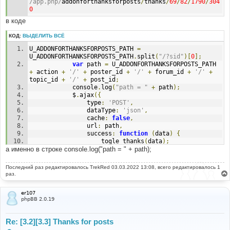
/app.php/
addonforthanksforposts
/
thanks
/
69
/
82
/
1790
/
304
0
в коде
КОД:
ВЫДЕЛИТЬ ВСЁ
U_ADDONFORTHANKSFORPOSTS_PATH 
=
U_ADDONFORTHANKSFORPOSTS_PATH
.
split
(
"/?sid"
)[
0
];
var
 path 
=
 U_ADDONFORTHANKSFORPOSTS_PATH 
+
 action 
+
'/'
+
 poster_id 
+
'/'
+
 forum_id 
+
'/'
+
topic_id 
+
'/'
+
 post_id
;
			console
.
log
(
"path = "
+
 path
);
			$
.
ajax
({
				type
:
'POST'
,
				dataType
:
'json'
,
				cache
:
false
,
				url
:
 path
,
				success
:
function
(
data
)
{
					togle_thanks
(
data
);
а именно в строке console.log("path = " + path);
Последний раз редактировалось
TrekRed
03.03.2022 13:08, всего редактировалось 1
раз.
er107
phpBB 2.0.19
Re: [3.2][3.3] Thanks for posts