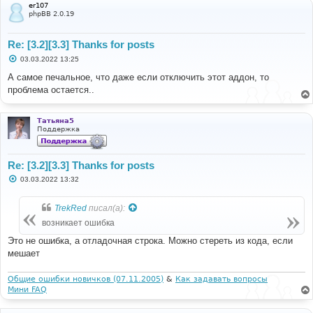
er107
phpBB 2.0.19
Re: [3.2][3.3] Thanks for posts
С
03.03.2022 13:25
о
о
А самое печальное, что даже если отключить этот аддон, то
б
проблема остается..
щ
е
н
и
Татьяна5
е
Поддержка
Re: [3.2][3.3] Thanks for posts
С
03.03.2022 13:32
о
о
б
TrekRed
писал(а):
щ
е
возникает ошибка
н
и
Это не ошибка, а отладочная строка. Можно стереть из кода, если
е
мешает
Общие ошибки новичков (07.11.2005)
&
Как задавать вопросы
Мини FAQ