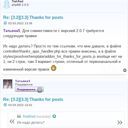
TrekRed
phpBB 2.0.5
Re: [3.2][3.3] Thanks for posts
С
03.03.2022 13:36
о
о
Татьяна5
, Для совместимости с версией 2.0.7 требуются
б
следующие правки:
щ
е
н
Их надо делать? Просто по тем ссылкам, что мне давали, в файле
и
е
controller/thanks_ajax_handler.php все правки внесены, а в файле
styles/prosilver/template/addon_for_thanks_for_posts.js вообще нет ни
1, ни 2 строк, там 3 вариант строки, отличный от первоначальной и
измененной версии правок
Татьяна5
Поддержка
Re: [3.2][3.3] Thanks for posts
С
03.03.2022 14:02
о
о
б
TrekRed
писал(а):
щ
е
Их надо делать?
н