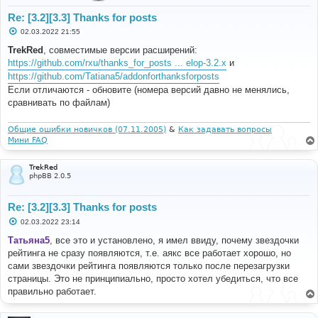
Re: [3.2][3.3] Thanks for posts
С
02.03.2022 21:55
о
о
TrekRed
, совместимые версии расширений:
б
https://github.com/rxu/thanks_for_posts ... elop-3.2.x
и
щ
е
https://github.com/Tatiana5/addonforthanksforposts
н
Если отличаются - обновите (номера версий давно не менялись,
и
е
сравнивать по файлам)
Общие ошибки новичков (07.11.2005)
&
Как задавать вопросы
Мини FAQ
TrekRed
phpBB 2.0.5
Re: [3.2][3.3] Thanks for posts
С
02.03.2022 23:14
о
о
Татьяна5
, все это и установлено, я имел ввиду, почему звездочки
б
рейтинга не сразу появляются, т.е. аякс все работает хорошо, но
щ
е
сами звездочки рейтинга появляются только после перезагрузки
н
страницы. Это не принципиально, просто хотел убедиться, что все
и
е
правильно работает.