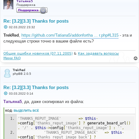
Татьяна5
Поддержка
Re: [3.2][3.3] Thanks for posts
С
02.03.2022 23:32
о
о
TrekRed
,
https://github.com/Tatiana5/addonfortha ... r.php#L315
- эта и
б
следующая строки точно в вашем файле есть?
щ
е
н
и
Общие ошибки новичков (07.11.2005)
&
Как задавать вопросы
е
Мини FAQ
TrekRed
phpBB 2.0.5
Re: [3.2][3.3] Thanks for posts
С
03.03.2022 0:14
о
о
Татьяна5
, да, даже скопировал из файла:
б
щ
КОД:
ВЫДЕЛИТЬ ВСЁ
е
н
'THANKS_REPUT_IMAGE'
=>
$this
-
и
е
>
config
[
'thanks_reput_image'
]
?
 generate_board_url
()
.
'/'
.
$this
->
config
[
'thanks_reput_image'
]
:
''
,
'THANKS_REPUT_IMAGE_BACK'
=>
$this
-
>
config
[
'thanks_reput_image_back'
]
?