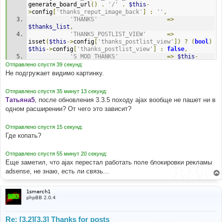
generate_board_url
()
.
'/'
.
$this
-
>
config
[
'thanks_reput_image_back'
]
:
''
,
'THANKS'
=>
$thanks_list
,
'THANKS_POSTLIST_VIEW'
=>
isset
(
$this
->
config
[
'thanks_postlist_view'
])
?
(
bool
)
$this
->
config
[
'thanks_postlist_view'
]
:
false
,
'S_MOD_THANKS'
=>
$this
-
>
auth
->
acl_get
(
'm_thanks'
)
?
true
:
false
,
Отправлено спустя 39 секунд:
'S_IS_BOT'
=>
(!
empty
(
$this
-
Не подгружает видимо картинку.
>
user
->
data
[
'is_bot'
]))
?
true
:
false
,
'S_POST_ANONYMOUS'
=>
(
$poster_id
==
Отправлено спустя 35 минут 13 секунд:
ANONYMOUS
)
?
true
:
false
,
Татьяна5
, после обновления 3.3.5 походу ajax вообще не пашет ни в
'THANK_TEXT'
=>
$this
-
одном расширении? От чего это зависит?
>
user
->
lang
[
'THANK_TEXT_1'
],
'THANK_TEXT_2'
=>
(
$thanks_number
!=
1
)
?
 sprintf
(
$this
->
user
-
Отправлено спустя 15 секунд:
>
lang
[
'THANK_TEXT_2PL'
],
$thanks_number
)
:
$this
-
Где копать?
>
user
->
lang
[
'THANK_TEXT_2'
],
'POST_AUTHOR_FULL'
=>
$poster_name_full
,
Отправлено спустя 55 минут 20 секунд:
'THANKS_COUNTERS_VIEW'
=>
Еще заметил, что ajax перестал работать поле блокировки рекламы
isset
(
$this
->
config
[
'thanks_counters_view'
])
?
$this
-
adsense, не знаю, есть ли связь...
>
config
[
'thanks_counters_view'
]
:
false
,
'POSTER_RECEIVE_COUNT'
=>
$l_poster_receive_count
,
1smerch1
'POSTER_RECEIVE_COUNT_LINK'
=>
$this
-
phpBB 2.0.4
>
controller_helper
-
>
route
(
'gfksx_thanksforposts_thankslist_controller_us
Re: [3.2][3.3] Thanks for posts
er'
,
array
(
'mode'
=>
'givens'
,
'author_id'
=>
(
int
)