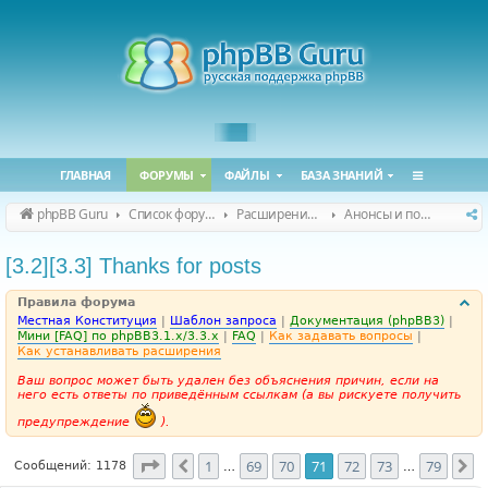
ГЛАВНАЯ
ФОРУМЫ
ФАЙЛЫ
БАЗА ЗНАНИЙ
phpBB Guru
Список форумов
Расширения phpBB
Анонсы и поддержка расширений для phpBB
[3.2][3.3] Thanks for posts
Правила форума
Местная Конституция
|
Шаблон запроса
|
Документация (phpBB3)
|
Мини [FAQ] по phpBB3.1.x/3.3.x
|
FAQ
|
Как задавать вопросы
|
Как устанавливать расширения
Ваш вопрос может быть удален без объяснения причин, если на
него есть ответы по приведённым ссылкам (а вы рискуете получить
предупреждение
).
Страница
71
из
79
1
69
70
71
72
73
79
Пред.
С
Сообщений: 1178
…
…