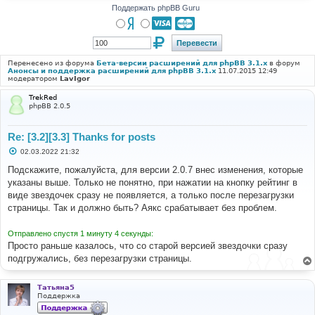
Поддержать phpBB Guru
Перенесено из форума
Бета-версии расширений для phpBB 3.1.x
в форум
Анонсы и поддержка расширений для phpBB 3.1.x
11.07.2015 12:49
модератором
LavIgor
TrekRed
phpBB 2.0.5
Re: [3.2][3.3] Thanks for posts
С
02.03.2022 21:32
о
о
Подскажите, пожалуйста, для версии 2.0.7 внес изменения, которые
б
указаны выше. Только не понятно, при нажатии на кнопку рейтинг в
щ
е
виде звездочек сразу не появляется, а только после перезагрузки
н
страницы. Так и должно быть? Аякс срабатывает без проблем.
и
е
Отправлено спустя 1 минуту 4 секунды:
Просто раньше казалось, что со старой версией звездочки сразу
подгружались, без перезагрузки страницы.
Татьяна5
Поддержка