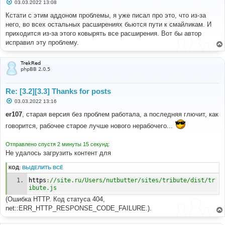
С
03.03.2022 13:08
о
о
Кстати с этим аддоном проблемы, я уже писал про это, что из-за
б
него, во всех остальных расширениях бьются пути к смайликам. И
щ
е
приходится из-за этого ковырять все расширения. Вот бы автор
н
исправил эту проблему.
и
е
TrekRed
phpBB 2.0.5
Re: [3.2][3.3] Thanks for posts
С
03.03.2022 13:16
о
о
er107
, старая версия без проблем работала, а последняя глючит, как
б
щ
говорится, рабочее старое лучше нового нерабочего...
е
н
и
Отправлено спустя 2 минуты 15 секунд:
е
Не удалось загрузить контент для
КОД:
ВЫДЕЛИТЬ ВСЁ
https
:
//site.ru/Users/nutbutter/sites/tribute/dist/tr
ibute.js
(Ошибка HTTP. Код статуса 404,
net::ERR_HTTP_RESPONSE_CODE_FAILURE.).