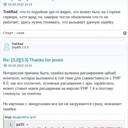
$poster_id
,
'give'
=>
'false'
,
'tslash'
=>
''
)),
С
03.03.2022 10:15
'POSTER_GIVE_COUNT'
=>
о
о
TrekRed
, что-то подобное где-то видел, это может быть на стороне
$l_poster_give_count
,
б
'POSTER_GIVE_COUNT_LINK'
=>
$this
-
сервера, хотя вряд ли, наверно после обновления что-то не
щ
>
controller_helper
-
е
работает, здесь нужно понимать, что вызывает данную ошибку.
>
route
(
'gfksx_thanksforposts_thankslist_controller_us
н
и
er'
,
array
(
'mode'
=>
'givens'
,
'author_id'
=>
(
int
)
е
Спорт - сила
$poster_id
,
'give'
=>
'true'
,
'tslash'
=>
''
)),
'THANK_IMG'
=>
$thank_img
,
TrekRed
'THANK_PATH'
=>
phpBB 2.0.5
$thanks_path
,
'IS_ALLOW_REMOVE_THANKS'
=>
isset
(
$this
->
config
[
'remove_thanks'
])
?
(
bool
)
$this
-
Re: [3.2][3.3] Thanks for posts
>
config
[
'remove_thanks'
]
:
true
,
С
03.03.2022 10:31
'CORRETED_TEXT_BBCODE'
=>
о
$this
->
 correctedTextHideBbcode
,
о
Интересная причина была, ошибка вызвана расширением upload
б
'IS_CHANGE_TEXT'
=>
$this
-
extension, которое выложили в той теме для совместимости с PHP
щ
>
 b_changeText
,
е
8.0, как его отключил, основные расширения с ajax заработали,
'THANKS_COUNT'
=>
н
может ставил новое расширение на версию PHP 7.4 и поэтому
$thanks_number
,
и
е
);
глюкнуло, не понятно.
Но картинки с звездочками все же не загружаются сразу, возникает
ошибка:
КОД:
ВЫДЕЛИТЬ ВСЁ
path 
=