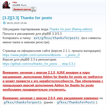
rxu
phpBB Guru
[3.2][3.3] Thanks for posts
С
09.01.2015 15:04
о
о
Обсуждаем портирование мода
Thanks for post (Rating edition)
б
Палыча в расширение для phpBB 3.2/3.3.
щ
е
Копировать в папку:
ext/gfksx/thanksforposts
(все символы
н
имени папки в нижнем регистре).
и
е
Страница на официальном сайте (версия 2.1.1, прошла валидацию):
https://www.phpbb.com/customise/db/exte ... r_posts_2/
Версия для phpBB 3.3 в репозитории:
https://github.com/rxu/thanks_for_posts ... elop-3.3.x
Внимание: начиная с версии 2.1.0, AJAX внедрен в ядро
расширения, дополнение Addon for thanks for posts не требуется
и может привести к его неработоспособности. При обновлении с
предыдущих версий дополнение Addon for thanks for posts
необходимо предварительно отключить.
Внимание: начиная с версии 2.0.4, имя расширения изменено
на
gfksx/thanksforposts
(ранее -
gfksx/ThanksForPosts
).