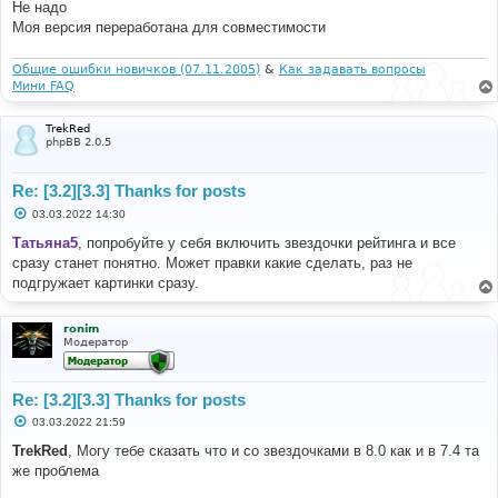
и
Не надо
е
Моя версия переработана для совместимости
Общие ошибки новичков (07.11.2005)
&
Как задавать вопросы
Мини FAQ
TrekRed
phpBB 2.0.5
Re: [3.2][3.3] Thanks for posts
С
03.03.2022 14:30
о
о
Татьяна5
, попробуйте у себя включить звездочки рейтинга и все
б
сразу станет понятно. Может правки какие сделать, раз не
щ
е
подгружает картинки сразу.
н
и
е
ronim
Модератор
Re: [3.2][3.3] Thanks for posts
С
03.03.2022 21:59
о
о
TrekRed
, Могу тебе сказать что и со звездочками в 8.0 как и в 7.4 та
б
же проблема
щ
е