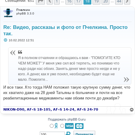
Страница
18
из
44
1
16
17
18
19
20
44
Пред.
Сл
Сообщений: 651
…
…
Пчелкин
phpBB 3.3.0
Re: Видео, рассказы и фото от Пчелкина. Просто
так.
С
10.02.2022 12:51
о
о
б
щ
Я в полном отчаянии и обращаюсь к вам - "ПОМОГИТЕ КТО
е
н
ЧЕМ МОЖЕТ" У меня уже сил всё терпеть, но понимаю что
и
надо ради нас обоих. Занять денег мне просто негде и не у
е
кого. А денег, как я уже понял, необходимо будет еще не
мало. Помогите...
И все таки..Кто тогда НАМ положил такую крупную сумму денег, что
их хватило даже на 28 дней Татьяны в больничке и почти на все
реабилитационные медикаменты нам обоим почти до декабря?
NIKON-D90, AF-S 18-105, AF-S 14-24, AF-S 24-70
Поддержать phpBB Guru