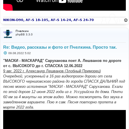
NIKON-D90, AF-S 18-105, AF-S 14-24, AF-S 24-70
Пчелкин
phpBB 3.3.0
Re: Видео, рассказы и фото от Пчелкина. Просто так.
С
09.08.2022 5:02
о
о
"МАСКИ - МАСКАРАД" Саруханова поет А. Лешванов по дороге
б
от с. ВЫСОКОГО до г. СПАССКА 12.06.2022
щ
е
9 авг. 2022 г. Александр Лешванов (Злобный Приморец)
н
Очередной, ускоренный в 16 раз видеопрогон дороги от села
и
е
ВЫСОКОГО черниговского района до города СПАССК ДАЛЬНИЙ под
песню моего исполнения "МАСКИ - МАСКАРАД" Саруханова. Ехали
по этой дороге 12 июня 2022 года из г. Уссурийска до дома. Почти
60 км за 4 минуты на этом видео. Можно посмотреть без звука в
замедленном варианте. Пою я сам. Песня повторно пропета в
марте 2022 года.