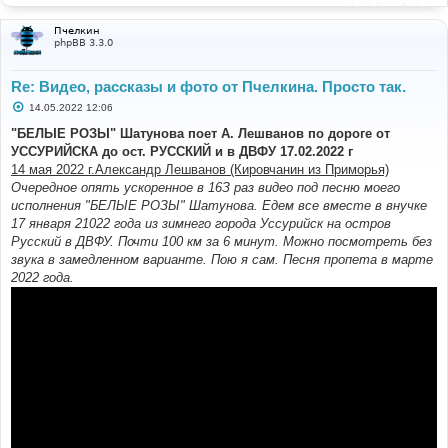
Пчелкин
phpBB 3.3.0
Re: Видео, рассказы и фото от Пчелкина. Просто так.
С
14.05.2022 12:06
о
о
"БЕЛЫЕ РОЗЫ" Шатунова поет А. Лешванов по дороге от
б
УССУРИЙСКА до ост. РУССКИЙ и в ДВФУ 17.02.2022 г
щ
е
14 мая 2022 г.Александр Лешванов (Кировчанин из Приморья)
н
Очередное опять ускоренное в 16З раз видео под песню моего
и
е
исполнения "БЕЛЫЕ РОЗЫ" Шатунова. Едем все вместе в внучке
17 января 21022 года из зимнего города Уссурийск на остров
Русский в ДВФУ. Почти 100 км за 6 минут. Можно посмотреть без
звука в замедленном варианте. Пою я сам. Песня пропета в марте
2022 года.