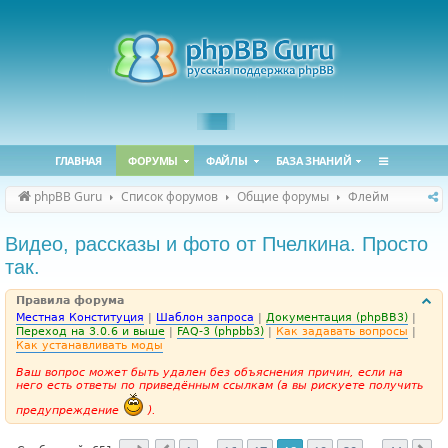
ГЛАВНАЯ
ФОРУМЫ
ФАЙЛЫ
БАЗА ЗНАНИЙ
phpBB Guru
Список форумов
Общие форумы
Флейм
Видео, рассказы и фото от Пчелкина. Просто
так.
Правила форума
Местная Конституция
|
Шаблон запроса
|
Документация (phpBB3)
|
Переход на 3.0.6 и выше
|
FAQ-3 (phpbb3)
|
Как задавать вопросы
|
Как устанавливать моды
Ваш вопрос может быть удален без объяснения причин, если на
него есть ответы по приведённым ссылкам (а вы рискуете получить
предупреждение
).