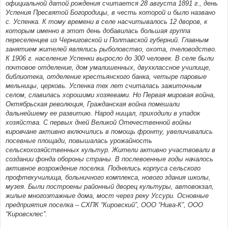
официальной датой рождения считается 28 августа 1891 г., день
Успения Пресвятой Богородицы, в честь которой и было названо
с. Успенка. К тому времени в селе насчитывалось 12 дворов, к
которым именно в этот день добавилась большая группа
переселенцев из Черниговской и Полтавской губерний. Главным
занятием жителей являлись рыболовство, охота, пчеловодство.
К 1906 г. население Успенки выросло до 300 человек. В селе были
почтовое отделение, дом умалишенных, двухклассное училище,
библиотека, отделение крестьянского банка, четыре паровые
мельницы, церковь. Успенка тех лет считалась зажиточным
селом, славилась хорошими хозяевами. Но Первая мировая война,
Октябрьская революция, Гражданская война помешали
дальнейшему ее развитию. Народ нищал, приходили в упадок
хозяйства. С первых дней Великой Отечественной войны
кировчане активно включились в помощь фронту, увеличивались
посевные площади, повышалась урожайность
сельскохозяйственных культур. Жители активно участвовали в
создании фонда обороны страны. В послевоенные годы началось
активное возрождение поселка. Поднялись корпуса сельского
профтехучилища, больничного комплекса, нового здания школы,
музея. Были построены районный дворец культуры, автовокзал,
жилые многоэтажные дома, мост через реку Уссури. Основные
предприятия поселка – СХПК “Кировский”, ООО “Нива-К”, ООО
“Кировсклес”.