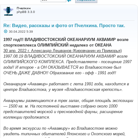
Пчелкин
phpBB 3.3.0
Re: Видео, рассказы и фото от Пчелкина. Просто так.
С
30.04.2022 5:39
о
о
1997 год!!! ВЛАДИВОСТОКСКИЙ ОКЕАНАРИУМ АКВАМИР возле
б
спорткомплекса ОЛИМПИЙСКИЙ недалеко от ОКЕАНА
щ
е
30 апр. 2022 г. Александр Лешванов (Кировчанин из Приморья)
н
1997.08.19 ВЛАДИВОСТОКСКИЙ ОКЕАНАРИУМ АКВАМИР возле
и
е
ОЛИМПИЙСКОГО КОМПЛЕКСА. Представляете - посещение 1997
года!! И второе - а ОН ОКАЗЫВАЕТСЯ во Владивостоке был
ОЧЕНЬ ДАЖЕ ДАВНО!! Образование его - офф - 1991 год!!
Океанариум «Аквамир» работает с лета 1991 года, находится в
центре Владивостока, у музея «Владивостокская крепость».
Аквариумы размещаются в трех залах, общая площадь экспозиции
— 1500 кв. м. На постоянной выставке собрано около 1000
представителей морской и пресноводной фауны, расширение
коллекции продолжатся.
Во время экскурсии по «Аквамиру» во Владивостоке можно
увидеть типичных обитателей Японского и Охотского морей,