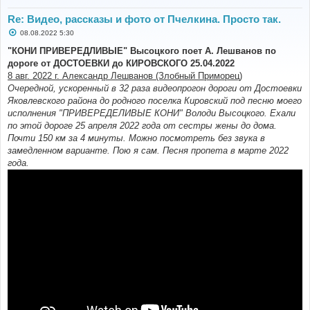
Re: Видео, рассказы и фото от Пчелкина. Просто так.
С
08.08.2022 5:30
о
о
"КОНИ ПРИВЕРЕДЛИВЫЕ" Высоцкого поет А. Лешванов по
б
дороге от ДОСТОЕВКИ до КИРОВСКОГО 25.04.2022
щ
е
8 авг. 2022 г. Александр Лешванов (Злобный Приморец)
н
Очередной, ускоренный в 32 раза видеопрогон дороги от Достоевки
и
е
Яковлевского района до родного поселка Кировский под песню моего
исполнения "ПРИВЕРЕДЕЛИВЫЕ КОНИ" Володи Высоцкого. Ехали
по этой дороге 25 апреля 2022 года от сестры жены до дома.
Почти 150 км за 4 минуты. Можно посмотреть без звука в
замедленном варианте. Пою я сам. Песня пропета в марте 2022
года.