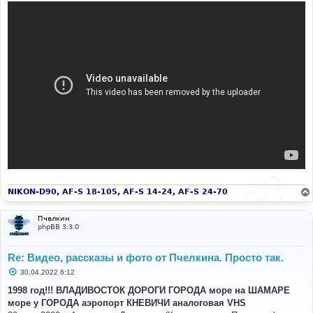
NIKON-D90, AF-S 18-105, AF-S 14-24, AF-S 24-70
Пчелкин
phpBB 3.3.0
Re: Видео, рассказы и фото от Пчелкина. Просто так.
С
30.04.2022 6:12
о
о
1998 год!!! ВЛАДИВОСТОК ДОРОГИ ГОРОДА море на ШАМАРЕ
б
море у ГОРОДА аэропорт КНЕВИЧИ аналоговая VHS
щ
е