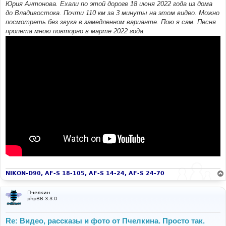
Юрия Антонова. Ехали по этой дороге 18 июня 2022 года из дома
до Владивостока. Почти 110 км за 3 минуты на этом видео. Можно
посмотреть без звука в замедленном варианте. Пою я сам. Песня
пропета мною повторно в марте 2022 года.
NIKON-D90, AF-S 18-105, AF-S 14-24, AF-S 24-70
Пчелкин
phpBB 3.3.0
Re: Видео, рассказы и фото от Пчелкина. Просто так.