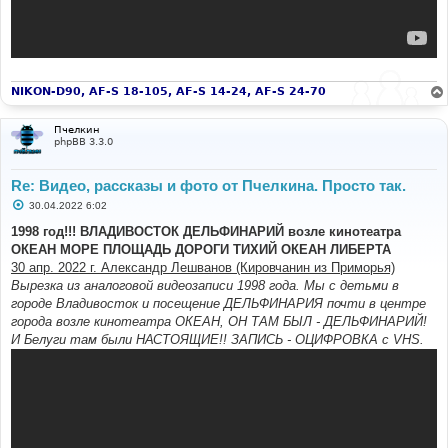
NIKON-D90, AF-S 18-105, AF-S 14-24, AF-S 24-70
Пчелкин
phpBB 3.3.0
Re: Видео, рассказы и фото от Пчелкина. Просто так.
С
30.04.2022 6:02
о
о
1998 год!!! ВЛАДИВОСТОК ДЕЛЬФИНАРИЙ возле кинотеатра
б
ОКЕАН МОРЕ ПЛОЩАДЬ ДОРОГИ ТИХИЙ ОКЕАН ЛИБЕРТА
щ
е
30 апр. 2022 г. Александр Лешванов (Кировчанин из Приморья)
н
Вырезка из аналоговой видеозаписи 1998 года. Мы с детьми в
и
е
городе Владивосток и посещение ДЕЛЬФИНАРИЯ почти в центре
города возле кинотеатра ОКЕАН, ОН ТАМ БЫЛ - ДЕЛЬФИНАРИЙ!
И Белуги там были НАСТОЯЩИЕ!! ЗАПИСЬ - ОЦИФРОВКА с VHS.