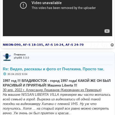
NIKON-D90, AF-S 18-105, AF-S 14-24, AF-S 24-70
Пчелкин
phpBB 3.3.0
Re: Видео, рассказы и фото от Пчелкина. Просто так.
С
30.04.2022 6:04
о
о
1997 год !!! ВЛАДИВОСТОК - город 1997 года! КАКОЙ ЖЕ ОН БЫЛ
б
КРАСИВЫЙ И ПРИЯТНЫЙ! Машина Liberta !!!
щ
е
30 апр. 2022 г. Александр Лешванов (Кировчанин из Приморья)
н
На машине NISSAN LIBERTA VILLA трехверке мы часто мотались
и
е
всей семьей в город. Вырезка из видеозаписи об одной такой
поездки на видеокамеру Хитачи с пленкой VHS. Ну уж что
получилось. Хотя ... на старый город все равно можно смотреть
вечно. Уж очень он был приятен и красив..