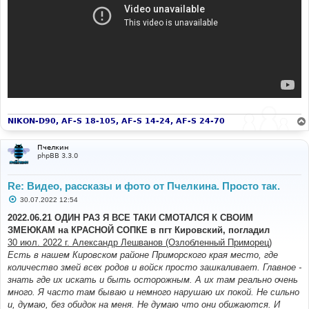
NIKON-D90, AF-S 18-105, AF-S 14-24, AF-S 24-70
Пчелкин
phpBB 3.3.0
Re: Видео, рассказы и фото от Пчелкина. Просто так.
С
30.07.2022 12:54
о
о
2022.06.21 ОДИН РАЗ Я ВСЕ ТАКИ СМОТАЛСЯ К СВОИМ
б
ЗМЕЮКАМ на КРАСНОЙ СОПКЕ в пгт Кировский, погладил
щ
е
30 июл. 2022 г. Александр Лешванов (Озлобленный Приморец)
н
Есть в нашем Кировском районе Приморского края место, где
и
е
количество змей всех родов и войск просто зашкаливает. Главное -
знать где их искать и быть осторожным. А их там реально очень
много. Я часто там бываю и немного нарушаю их покой. Не сильно
и, думаю, без обидок на меня. Не думаю что они обижаются. И