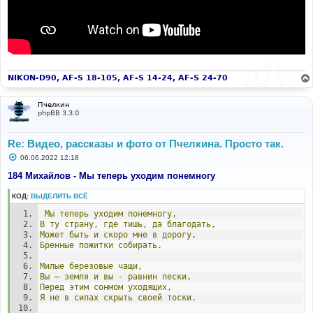
NIKON-D90, AF-S 18-105, AF-S 14-24, AF-S 24-70
Пчелкин
phpBB 3.3.0
Re: Видео, рассказы и фото от Пчелкина. Просто так.
С
06.06.2022 12:18
о
о
184 Михайлов - Мы теперь уходим понемногу
б
щ
КОД:
ВЫДЕЛИТЬ ВСЁ
е
н
Мы
теперь
уходим
понемногу,
и
е
В
ту
страну,
где
тишь,
да
благодать,
Может
быть
и
скоро
мне
в
дорогу,
Бренные
пожитки
собирать.
Милые
березовые
чащи,
Вы
–
земля
и
вы
-
равнин
пески,
Перед
этим
сонмом
уходящих,
Я
не
в
силах
скрыть
своей
тоски.