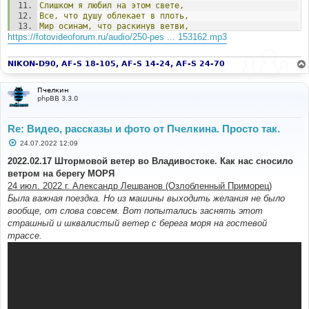
Слишком
я
любил
на
этом
свете,
Все,
что
душу
облекает
в
плоть,
Мир
осинам,
что
раскинув
ветви,
https://fotovideoforum.ru/audio/250-pes ... 153162.mp3
Загляделись
в
розовую
водь.
Много
дум
я
в
тишине
продумал,
NIKON-D90, AF-S 18-105, AF-S 14-24, AF-S 24-70
Много
песен
про
себя
сложил,
Но
на
этой
на
земле
угрюмой,
Счастлив
тем,
что
я
дышал
и
жил.
Пчелкин
phpBB 3.3.0
Знаю
я,
что
не
растут
там
чащи,
Не
звенит
лебяжьей
шеи
дрожь,
Re: Видео, рассказы и фото от Пчелкина. Просто так.
Потому
пред
сонмом
уходящих,
Я
всегда
испытываю
дрожь.
С
24.07.2022 12:09
о
о
2022.02.17 Штормовой ветер во Владивостоке. Как нас сносило
Знаю
я,
что
в
той
стране
не
будет,
б
Этих
нимб,
златящихся
во
мгле,
ветром на берегу МОРЯ
щ
Оттого
и
дороги
мне
люди,
е
24 июл. 2022 г. Александр Лешванов (Озлобленный Приморец)
Что
живут
со
мною
на
Земле.
н
Была важная поездка. Но из машины выходить желания не было
и
е
вообще, от слова совсем. Вот попытались заснять этот
страшный и шквалистый ветер с берега моря на гостевой
трассе.