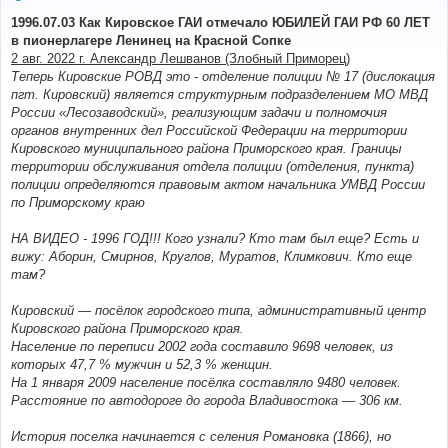
о
о
1996.07.03 Как Кировское ГАИ отмечало ЮБИЛЕЙ ГАИ РФ 60 ЛЕТ
б
в пионерлагере Ленинец на Красной Сопке
щ
е
2 авг. 2022 г. Александр Лешванов (Злобный Приморец)
н
Теперь Кировские РОВД это - отделение полиции № 17 (дислокация
и
е
пгт. Кировский) является структурным подразделением МО МВД
России «Лесозаводский», реализующим задачи и полномочия
органов внутренних дел Российской Федерации на территории
Кировского муниципального района Приморского края. Границы
территории обслуживания отдела полиции (отделения, пункта)
полиции определяются правовым актом начальника УМВД России
по Приморскому краю
НА ВИДЕО - 1996 ГОД!!! Кого узнали? Кто там был еще? Есть и
вижу: Аборин, Смирнов, Круглов, Муратов, Климкович. Кто еще
там?
Кировский — посёлок городского типа, административный центр
Кировского района Приморского края.
Население по переписи 2002 года составило 9698 человек, из
которых 47,7 % мужчин и 52,3 % женщин.
На 1 января 2009 население посёлка составляло 9480 человек.
Расстояние по автодороге до города Владивостока — 306 км.
История поселка начинается с селения Романовка (1866), но