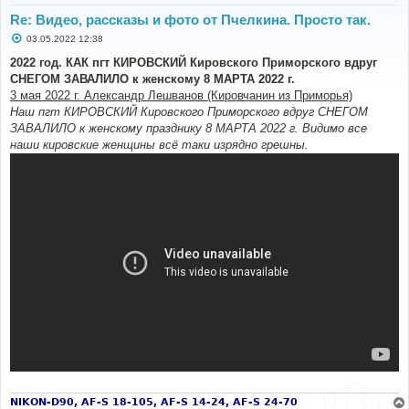
Re: Видео, рассказы и фото от Пчелкина. Просто так.
С
03.05.2022 12:38
о
о
2022 год. КАК пгт КИРОВСКИЙ Кировского Приморского вдруг
б
СНЕГОМ ЗАВАЛИЛО к женскому 8 МАРТА 2022 г.
щ
е
3 мая 2022 г. Александр Лешванов (Кировчанин из Приморья)
н
Наш пгт КИРОВСКИЙ Кировского Приморского вдруг СНЕГОМ
и
е
ЗАВАЛИЛО к женскому празднику 8 МАРТА 2022 г. Видимо все
наши кировские женщины всё таки изрядно грешны.
NIKON-D90, AF-S 18-105, AF-S 14-24, AF-S 24-70