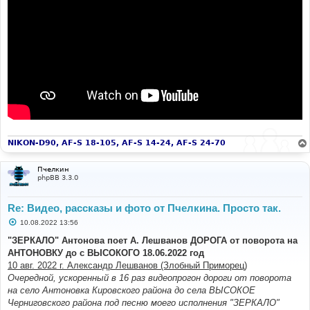
NIKON-D90, AF-S 18-105, AF-S 14-24, AF-S 24-70
Пчелкин
phpBB 3.3.0
Re: Видео, рассказы и фото от Пчелкина. Просто так.
С
10.08.2022 13:56
о
о
"ЗЕРКАЛО" Антонова поет А. Лешванов ДОРОГА от поворота на
б
АНТОНОВКУ до с ВЫСОКОГО 18.06.2022 год
щ
е
10 авг. 2022 г. Александр Лешванов (Злобный Приморец)
н
Очередной, ускоренный в 16 раз видеопрогон дороги от поворота
и
е
на село Антоновка Кировского района до села ВЫСОКОЕ
Черниговского района под песню моего исполнения "ЗЕРКАЛО"