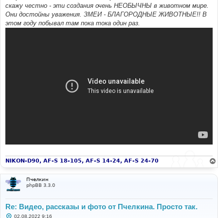
скажу честно - эти создания очень НЕОБЫЧНЫ в животном мире.
Они достойны уважения. ЗМЕИ - БЛАГОРОДНЫЕ ЖИВОТНЫЕ!! В
этом году побывал там пока тока один раз.
NIKON-D90, AF-S 18-105, AF-S 14-24, AF-S 24-70
Пчелкин
phpBB 3.3.0
Re: Видео, рассказы и фото от Пчелкина. Просто так.
С
02.08.2022 9:16