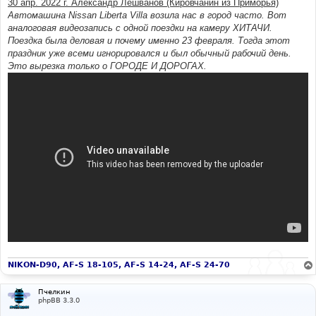
30 апр. 2022 г. Александр Лешванов (Кировчанин из Приморья)
н
Автомашина Nissan Liberta Villa возила нас в город часто. Вот
и
е
аналоговая видеозапись с одной поездки на камеру ХИТАЧИ.
Поездка была деловая и почему именно 23 февраля. Тогда этот
праздник уже всеми игнорировался и был обычный рабочий день.
Это вырезка только о ГОРОДЕ И ДОРОГАХ.
NIKON-D90, AF-S 18-105, AF-S 14-24, AF-S 24-70
Пчелкин
phpBB 3.3.0