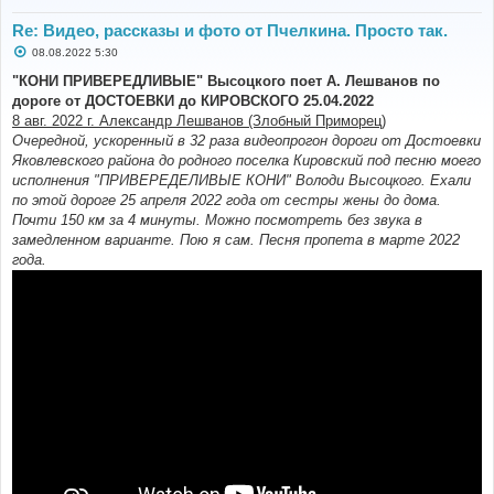
Re: Видео, рассказы и фото от Пчелкина. Просто так.
С
08.08.2022 5:30
о
о
"КОНИ ПРИВЕРЕДЛИВЫЕ" Высоцкого поет А. Лешванов по
б
дороге от ДОСТОЕВКИ до КИРОВСКОГО 25.04.2022
щ
е
8 авг. 2022 г. Александр Лешванов (Злобный Приморец)
н
Очередной, ускоренный в 32 раза видеопрогон дороги от Достоевки
и
е
Яковлевского района до родного поселка Кировский под песню моего
исполнения "ПРИВЕРЕДЕЛИВЫЕ КОНИ" Володи Высоцкого. Ехали
по этой дороге 25 апреля 2022 года от сестры жены до дома.
Почти 150 км за 4 минуты. Можно посмотреть без звука в
замедленном варианте. Пою я сам. Песня пропета в марте 2022
года.