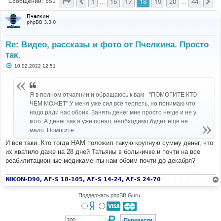
Страница
18
из
44
1
16
17
18
19
20
44
Пред.
Сл
Сообщений: 651
…
…
Пчелкин
phpBB 3.3.0
Re: Видео, рассказы и фото от Пчелкина. Просто
так.
С
10.02.2022 12:51
о
о
б
щ
Я в полном отчаянии и обращаюсь к вам - "ПОМОГИТЕ КТО
е
н
ЧЕМ МОЖЕТ" У меня уже сил всё терпеть, но понимаю что
и
надо ради нас обоих. Занять денег мне просто негде и не у
е
кого. А денег, как я уже понял, необходимо будет еще не
мало. Помогите...
И все таки..Кто тогда НАМ положил такую крупную сумму денег, что
их хватило даже на 28 дней Татьяны в больничке и почти на все
реабилитационные медикаменты нам обоим почти до декабря?
NIKON-D90, AF-S 18-105, AF-S 14-24, AF-S 24-70
Поддержать phpBB Guru