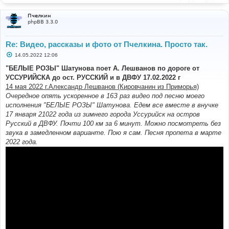
Пчелкин
phpBB 3.3.0
Re: Видео, рассказы и фото от Пчелкина. Просто так.
С
14.05.2022 12:06
о
о
"БЕЛЫЕ РОЗЫ" Шатунова поет А. Лешванов по дороге от
б
УССУРИЙСКА до ост. РУССКИЙ и в ДВФУ 17.02.2022 г
щ
е
14 мая 2022 г.Александр Лешванов (Кировчанин из Приморья)
н
Очередное опять ускоренное в 16З раз видео под песню моего
и
е
исполнения "БЕЛЫЕ РОЗЫ" Шатунова. Едем все вместе в внучке
17 января 21022 года из зимнего города Уссурийск на остров
Русский в ДВФУ. Почти 100 км за 6 минут. Можно посмотреть без
звука в замедленном варианте. Пою я сам. Песня пропета в марте
2022 года.