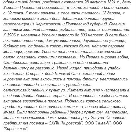
официальной датой рождения считается 28 августа 1891 г., день
Успения Пресвятой Богородицы, в честь которой и было названо
с. Успенка. К тому времени в селе насчитывалось 12 дворов, к
которым именно в этот день добавилась большая группа
переселенцев из Черниговской и Полтавской губерний. Главным
занятием жителей являлись рыболовство, охота, пчеловодство.
К 1906 г. население Успенки выросло до 300 человек. В селе были
почтовое отделение, дом умалишенных, двухклассное училище,
библиотека, отделение крестьянского банка, четыре паровые
мельницы, церковь. Успенка тех лет считалась зажиточным
селом, славилась хорошими хозяевами. Но Первая мировая война,
Октябрьская революция, Гражданская война помешали
дальнейшему ее развитию. Народ нищал, приходили в упадок
хозяйства. С первых дней Великой Отечественной войны
кировчане активно включились в помощь фронту, увеличивались
посевные площади, повышалась урожайность
сельскохозяйственных культур. Жители активно участвовали в
создании фонда обороны страны. В послевоенные годы началось
активное возрождение поселка. Поднялись корпуса сельского
профтехучилища, больничного комплекса, нового здания школы,
музея. Были построены районный дворец культуры, автовокзал,
жилые многоэтажные дома, мост через реку Уссури. Основные
предприятия поселка – СХПК “Кировский”, ООО “Нива-К”, ООО
“Кировсклес”.