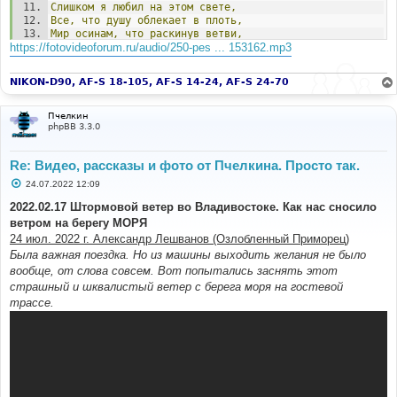
Слишком
я
любил
на
этом
свете,
Все,
что
душу
облекает
в
плоть,
Мир
осинам,
что
раскинув
ветви,
https://fotovideoforum.ru/audio/250-pes ... 153162.mp3
Загляделись
в
розовую
водь.
Много
дум
я
в
тишине
продумал,
NIKON-D90, AF-S 18-105, AF-S 14-24, AF-S 24-70
Много
песен
про
себя
сложил,
Но
на
этой
на
земле
угрюмой,
Счастлив
тем,
что
я
дышал
и
жил.
Пчелкин
phpBB 3.3.0
Знаю
я,
что
не
растут
там
чащи,
Не
звенит
лебяжьей
шеи
дрожь,
Re: Видео, рассказы и фото от Пчелкина. Просто так.
Потому
пред
сонмом
уходящих,
Я
всегда
испытываю
дрожь.
С
24.07.2022 12:09
о
о
2022.02.17 Штормовой ветер во Владивостоке. Как нас сносило
Знаю
я,
что
в
той
стране
не
будет,
б
Этих
нимб,
златящихся
во
мгле,
ветром на берегу МОРЯ
щ
Оттого
и
дороги
мне
люди,
е
24 июл. 2022 г. Александр Лешванов (Озлобленный Приморец)
Что
живут
со
мною
на
Земле.
н
Была важная поездка. Но из машины выходить желания не было
и
е
вообще, от слова совсем. Вот попытались заснять этот
страшный и шквалистый ветер с берега моря на гостевой
трассе.