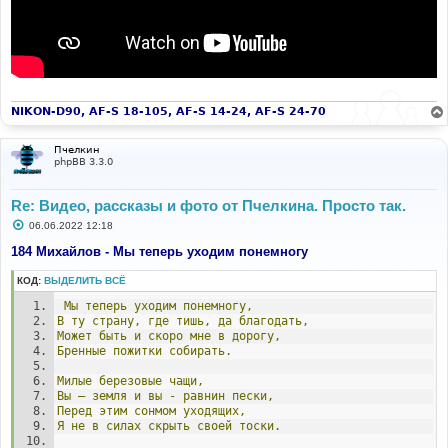
NIKON-D90, AF-S 18-105, AF-S 14-24, AF-S 24-70
Пчелкин
phpBB 3.3.0
Re: Видео, рассказы и фото от Пчелкина. Просто так.
С
06.06.2022 12:18
о
о
184 Михайлов - Мы теперь уходим понемногу
б
щ
КОД:
ВЫДЕЛИТЬ ВСЁ
е
н
Мы
теперь
уходим
понемногу,
и
е
В
ту
страну,
где
тишь,
да
благодать,
Может
быть
и
скоро
мне
в
дорогу,
Бренные
пожитки
собирать.
Милые
березовые
чащи,
Вы
–
земля
и
вы
-
равнин
пески,
Перед
этим
сонмом
уходящих,
Я
не
в
силах
скрыть
своей
тоски.