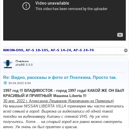
NIKON-D90, AF-S 18-105, AF-S 14-24, AF-S 24-70
Пчелкин
phpBB 3.3.0
Re: Видео, рассказы и фото от Пчелкина. Просто так.
С
30.04.2022 6:04
о
о
1997 год !!! ВЛАДИВОСТОК - город 1997 года! КАКОЙ ЖЕ ОН БЫЛ
б
КРАСИВЫЙ И ПРИЯТНЫЙ! Машина Liberta !!!
щ
е
30 апр. 2022 г. Александр Лешванов (Кировчанин из Приморья)
н
На машине NISSAN LIBERTA VILLA трехверке мы часто мотались
и
е
всей семьей в город. Вырезка из видеозаписи об одной такой
поездки на видеокамеру Хитачи с пленкой VHS. Ну уж что
получилось. Хотя ... на старый город все равно можно смотреть
вечно. Уж очень он был приятен и красив..