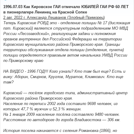
о
о
1996.07.03 Как Кировское ГАИ отмечало ЮБИЛЕЙ ГАИ РФ 60 ЛЕТ
б
в пионерлагере Ленинец на Красной Сопке
щ
е
2 авг. 2022 г. Александр Лешванов (Злобный Приморец)
н
Теперь Кировские РОВД это - отделение полиции № 17 (дислокация
и
е
пгт. Кировский) является структурным подразделением МО МВД
России «Лесозаводский», реализующим задачи и полномочия
органов внутренних дел Российской Федерации на территории
Кировского муниципального района Приморского края. Границы
территории обслуживания отдела полиции (отделения, пункта)
полиции определяются правовым актом начальника УМВД России
по Приморскому краю
НА ВИДЕО - 1996 ГОД!!! Кого узнали? Кто там был еще? Есть и
вижу: Аборин, Смирнов, Круглов, Муратов, Климкович. Кто еще
там?
Кировский — посёлок городского типа, административный центр
Кировского района Приморского края.
Население по переписи 2002 года составило 9698 человек, из
которых 47,7 % мужчин и 52,3 % женщин.
На 1 января 2009 население посёлка составляло 9480 человек.
Расстояние по автодороге до города Владивостока — 306 км.
История поселка начинается с селения Романовка (1866), но