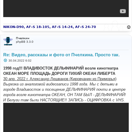
NIKON-D90, AF-S 18-105, AF-S 14-24, AF-S 24-70
Пчелкин
phpBB 3.3.0
Re: Видео, рассказы и фото от Пчелкина. Просто так.
С
30.04.2022 6:02
о
о
1998 год!!! ВЛАДИВОСТОК ДЕЛЬФИНАРИЙ возле кинотеатра
б
ОКЕАН МОРЕ ПЛОЩАДЬ ДОРОГИ ТИХИЙ ОКЕАН ЛИБЕРТА
щ
е
30 апр. 2022 г. Александр Лешванов (Кировчанин из Приморья)
н
Вырезка из аналоговой видеозаписи 1998 года. Мы с детьми в
и
е
городе Владивосток и посещение ДЕЛЬФИНАРИЯ почти в центре
города возле кинотеатра ОКЕАН, ОН ТАМ БЫЛ - ДЕЛЬФИНАРИЙ!
И Белуги там были НАСТОЯЩИЕ!! ЗАПИСЬ - ОЦИФРОВКА с VHS.