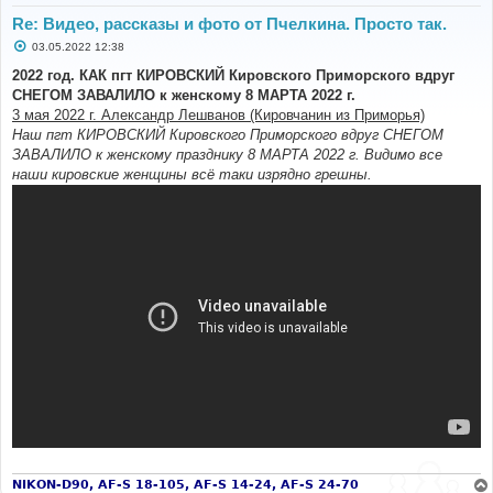
Re: Видео, рассказы и фото от Пчелкина. Просто так.
С
03.05.2022 12:38
о
о
2022 год. КАК пгт КИРОВСКИЙ Кировского Приморского вдруг
б
СНЕГОМ ЗАВАЛИЛО к женскому 8 МАРТА 2022 г.
щ
е
3 мая 2022 г. Александр Лешванов (Кировчанин из Приморья)
н
Наш пгт КИРОВСКИЙ Кировского Приморского вдруг СНЕГОМ
и
е
ЗАВАЛИЛО к женскому празднику 8 МАРТА 2022 г. Видимо все
наши кировские женщины всё таки изрядно грешны.
NIKON-D90, AF-S 18-105, AF-S 14-24, AF-S 24-70