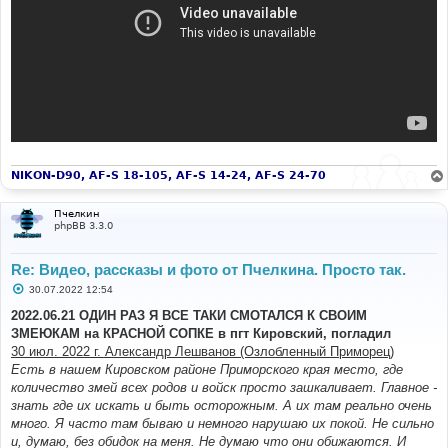
NIKON-D90, AF-S 18-105, AF-S 14-24, AF-S 24-70
Пчелкин
phpBB 3.3.0
Re: Видео, рассказы и фото от Пчелкина. Просто так.
С
30.07.2022 12:54
о
о
2022.06.21 ОДИН РАЗ Я ВСЕ ТАКИ СМОТАЛСЯ К СВОИМ
б
ЗМЕЮКАМ на КРАСНОЙ СОПКЕ в пгт Кировский, погладил
щ
е
30 июл. 2022 г. Александр Лешванов (Озлобленный Приморец)
н
Есть в нашем Кировском районе Приморского края место, где
и
е
количество змей всех родов и войск просто зашкаливает. Главное -
знать где их искать и быть осторожным. А их там реально очень
много. Я часто там бываю и немного нарушаю их покой. Не сильно
и, думаю, без обидок на меня. Не думаю что они обижаются. И