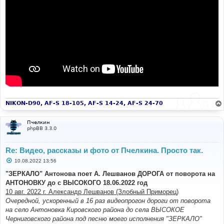
NIKON-D90, AF-S 18-105, AF-S 14-24, AF-S 24-70
Пчелкин
phpBB 3.3.0
Re: Видео, рассказы и фото от Пчелкина. Просто так.
С
10.08.2022 13:56
о
о
"ЗЕРКАЛО" Антонова поет А. Лешванов ДОРОГА от поворота на
б
АНТОНОВКУ до с ВЫСОКОГО 18.06.2022 год
щ
е
10 авг. 2022 г. Александр Лешванов (Злобный Приморец)
н
Очередной, ускоренный в 16 раз видеопрогон дороги от поворота
и
е
на село Антоновка Кировского района до села ВЫСОКОЕ
Черниговского района под песню моего исполнения "ЗЕРКАЛО"