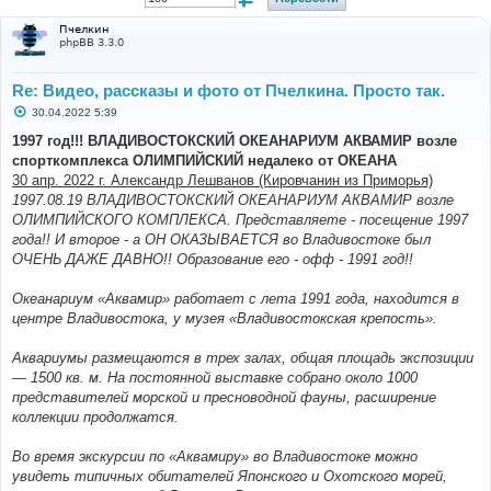
Пчелкин
phpBB 3.3.0
Re: Видео, рассказы и фото от Пчелкина. Просто так.
С
30.04.2022 5:39
о
о
1997 год!!! ВЛАДИВОСТОКСКИЙ ОКЕАНАРИУМ АКВАМИР возле
б
спорткомплекса ОЛИМПИЙСКИЙ недалеко от ОКЕАНА
щ
е
30 апр. 2022 г. Александр Лешванов (Кировчанин из Приморья)
н
1997.08.19 ВЛАДИВОСТОКСКИЙ ОКЕАНАРИУМ АКВАМИР возле
и
е
ОЛИМПИЙСКОГО КОМПЛЕКСА. Представляете - посещение 1997
года!! И второе - а ОН ОКАЗЫВАЕТСЯ во Владивостоке был
ОЧЕНЬ ДАЖЕ ДАВНО!! Образование его - офф - 1991 год!!
Океанариум «Аквамир» работает с лета 1991 года, находится в
центре Владивостока, у музея «Владивостокская крепость».
Аквариумы размещаются в трех залах, общая площадь экспозиции
— 1500 кв. м. На постоянной выставке собрано около 1000
представителей морской и пресноводной фауны, расширение
коллекции продолжатся.
Во время экскурсии по «Аквамиру» во Владивостоке можно
увидеть типичных обитателей Японского и Охотского морей,