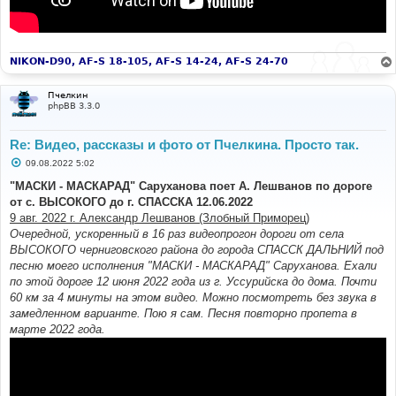
NIKON-D90, AF-S 18-105, AF-S 14-24, AF-S 24-70
Пчелкин
phpBB 3.3.0
Re: Видео, рассказы и фото от Пчелкина. Просто так.
С
09.08.2022 5:02
о
о
"МАСКИ - МАСКАРАД" Саруханова поет А. Лешванов по дороге
б
от с. ВЫСОКОГО до г. СПАССКА 12.06.2022
щ
е
9 авг. 2022 г. Александр Лешванов (Злобный Приморец)
н
Очередной, ускоренный в 16 раз видеопрогон дороги от села
и
е
ВЫСОКОГО черниговского района до города СПАССК ДАЛЬНИЙ под
песню моего исполнения "МАСКИ - МАСКАРАД" Саруханова. Ехали
по этой дороге 12 июня 2022 года из г. Уссурийска до дома. Почти
60 км за 4 минуты на этом видео. Можно посмотреть без звука в
замедленном варианте. Пою я сам. Песня повторно пропета в
марте 2022 года.