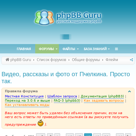
ГЛАВНАЯ
ФОРУМЫ
ФАЙЛЫ
БАЗА ЗНАНИЙ
phpBB Guru
Список форумов
Общие форумы
Флейм
Видео, рассказы и фото от Пчелкина. Просто
так.
Правила форума
Местная Конституция
|
Шаблон запроса
|
Документация (phpBB3)
|
Переход на 3.0.6 и выше
|
FAQ-3 (phpbb3)
|
Как задавать вопросы
|
Как устанавливать моды
Ваш вопрос может быть удален без объяснения причин, если на
него есть ответы по приведённым ссылкам (а вы рискуете получить
предупреждение
).