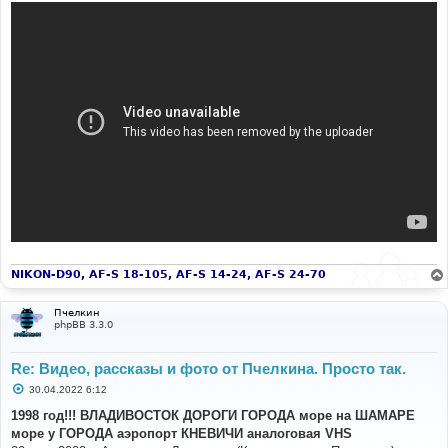
NIKON-D90, AF-S 18-105, AF-S 14-24, AF-S 24-70
Пчелкин
phpBB 3.3.0
Re: Видео, рассказы и фото от Пчелкина. Просто так.
С
30.04.2022 6:12
о
о
1998 год!!! ВЛАДИВОСТОК ДОРОГИ ГОРОДА море на ШАМАРЕ
б
море у ГОРОДА аэропорт КНЕВИЧИ аналоговая VHS
щ
е