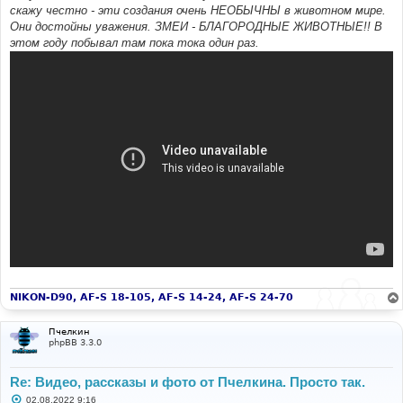
скажу честно - эти создания очень НЕОБЫЧНЫ в животном мире.
Они достойны уважения. ЗМЕИ - БЛАГОРОДНЫЕ ЖИВОТНЫЕ!! В
этом году побывал там пока тока один раз.
NIKON-D90, AF-S 18-105, AF-S 14-24, AF-S 24-70
Пчелкин
phpBB 3.3.0
Re: Видео, рассказы и фото от Пчелкина. Просто так.
С
02.08.2022 9:16