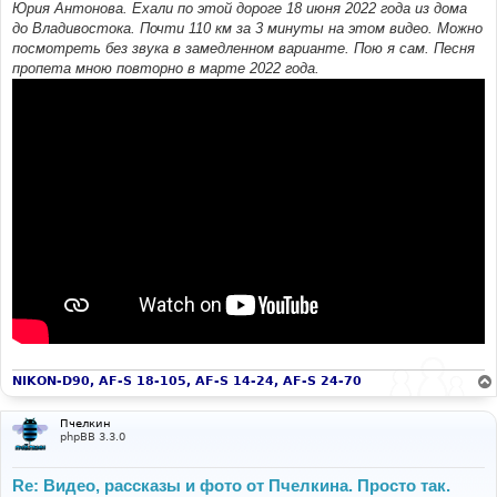
Юрия Антонова. Ехали по этой дороге 18 июня 2022 года из дома
до Владивостока. Почти 110 км за 3 минуты на этом видео. Можно
посмотреть без звука в замедленном варианте. Пою я сам. Песня
пропета мною повторно в марте 2022 года.
NIKON-D90, AF-S 18-105, AF-S 14-24, AF-S 24-70
Пчелкин
phpBB 3.3.0
Re: Видео, рассказы и фото от Пчелкина. Просто так.