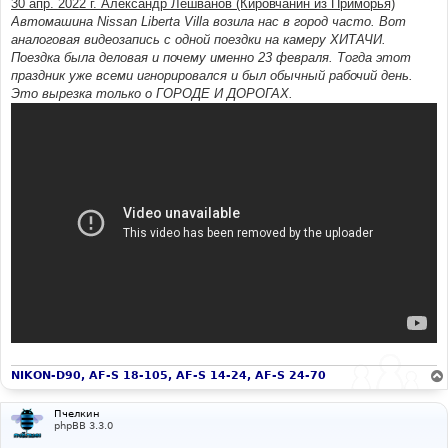
30 апр. 2022 г. Александр Лешванов (Кировчанин из Приморья)
н
Автомашина Nissan Liberta Villa возила нас в город часто. Вот
и
е
аналоговая видеозапись с одной поездки на камеру ХИТАЧИ.
Поездка была деловая и почему именно 23 февраля. Тогда этот
праздник уже всеми игнорировался и был обычный рабочий день.
Это вырезка только о ГОРОДЕ И ДОРОГАХ.
NIKON-D90, AF-S 18-105, AF-S 14-24, AF-S 24-70
Пчелкин
phpBB 3.3.0