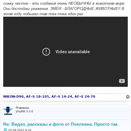
скажу честно - эти создания очень НЕОБЫЧНЫ в животном мире.
Они достойны уважения. ЗМЕИ - БЛАГОРОДНЫЕ ЖИВОТНЫЕ!! В
этом году побывал там пока тока один раз.
NIKON-D90, AF-S 18-105, AF-S 14-24, AF-S 24-70
Пчелкин
phpBB 3.3.0
Re: Видео, рассказы и фото от Пчелкина. Просто так.
С
02.08.2022 9:16