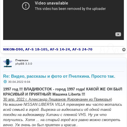
NIKON-D90, AF-S 18-105, AF-S 14-24, AF-S 24-70
Пчелкин
phpBB 3.3.0
Re: Видео, рассказы и фото от Пчелкина. Просто так.
С
30.04.2022 6:04
о
о
1997 год !!! ВЛАДИВОСТОК - город 1997 года! КАКОЙ ЖЕ ОН БЫЛ
б
КРАСИВЫЙ И ПРИЯТНЫЙ! Машина Liberta !!!
щ
е
30 апр. 2022 г. Александр Лешванов (Кировчанин из Приморья)
н
На машине NISSAN LIBERTA VILLA трехверке мы часто мотались
и
е
всей семьей в город. Вырезка из видеозаписи об одной такой
поездки на видеокамеру Хитачи с пленкой VHS. Ну уж что
получилось. Хотя ... на старый город все равно можно смотреть
вечно. Уж очень он был приятен и красив..