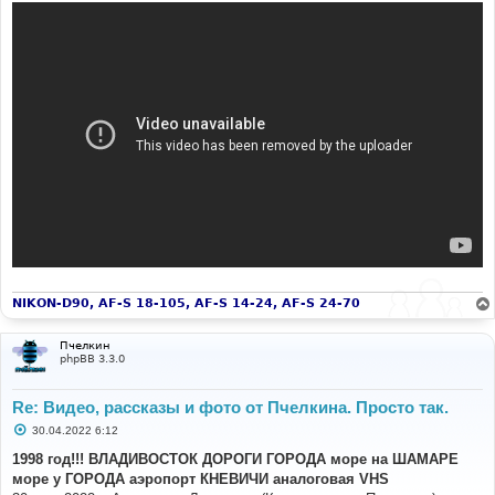
NIKON-D90, AF-S 18-105, AF-S 14-24, AF-S 24-70
Пчелкин
phpBB 3.3.0
Re: Видео, рассказы и фото от Пчелкина. Просто так.
С
30.04.2022 6:12
о
о
1998 год!!! ВЛАДИВОСТОК ДОРОГИ ГОРОДА море на ШАМАРЕ
б
море у ГОРОДА аэропорт КНЕВИЧИ аналоговая VHS
щ
е