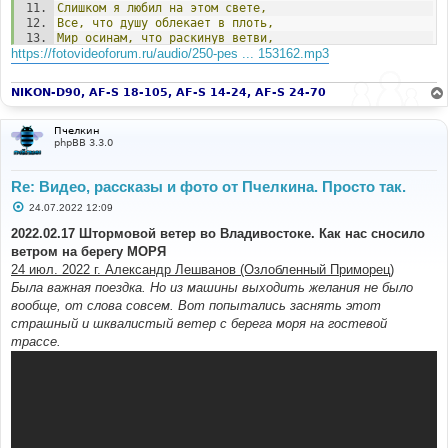
Слишком
я
любил
на
этом
свете,
Все,
что
душу
облекает
в
плоть,
Мир
осинам,
что
раскинув
ветви,
https://fotovideoforum.ru/audio/250-pes ... 153162.mp3
Загляделись
в
розовую
водь.
Много
дум
я
в
тишине
продумал,
NIKON-D90, AF-S 18-105, AF-S 14-24, AF-S 24-70
Много
песен
про
себя
сложил,
Но
на
этой
на
земле
угрюмой,
Счастлив
тем,
что
я
дышал
и
жил.
Пчелкин
phpBB 3.3.0
Знаю
я,
что
не
растут
там
чащи,
Не
звенит
лебяжьей
шеи
дрожь,
Re: Видео, рассказы и фото от Пчелкина. Просто так.
Потому
пред
сонмом
уходящих,
Я
всегда
испытываю
дрожь.
С
24.07.2022 12:09
о
о
2022.02.17 Штормовой ветер во Владивостоке. Как нас сносило
Знаю
я,
что
в
той
стране
не
будет,
б
Этих
нимб,
златящихся
во
мгле,
ветром на берегу МОРЯ
щ
Оттого
и
дороги
мне
люди,
е
24 июл. 2022 г. Александр Лешванов (Озлобленный Приморец)
Что
живут
со
мною
на
Земле.
н
Была важная поездка. Но из машины выходить желания не было
и
е
вообще, от слова совсем. Вот попытались заснять этот
страшный и шквалистый ветер с берега моря на гостевой
трассе.