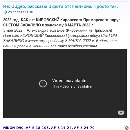
Re: Видео, рассказы и фото от Пчелкина. Просто так.
С
03.05.2022 12:38
о
о
2022 год. КАК пгт КИРОВСКИЙ Кировского Приморского вдруг
б
СНЕГОМ ЗАВАЛИЛО к женскому 8 МАРТА 2022 г.
щ
е
3 мая 2022 г. Александр Лешванов (Кировчанин из Приморья)
н
Наш пгт КИРОВСКИЙ Кировского Приморского вдруг СНЕГОМ
и
е
ЗАВАЛИЛО к женскому празднику 8 МАРТА 2022 г. Видимо все
наши кировские женщины всё таки изрядно грешны.
NIKON-D90, AF-S 18-105, AF-S 14-24, AF-S 24-70