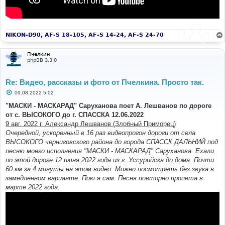
NIKON-D90, AF-S 18-105, AF-S 14-24, AF-S 24-70
Пчелкин
phpBB 3.3.0
Re: Видео, рассказы и фото от Пчелкина. Просто так.
С
09.08.2022 5:02
о
о
"МАСКИ - МАСКАРАД" Саруханова поет А. Лешванов по дороге
б
от с. ВЫСОКОГО до г. СПАССКА 12.06.2022
щ
е
9 авг. 2022 г. Александр Лешванов (Злобный Приморец)
н
Очередной, ускоренный в 16 раз видеопрогон дороги от села
и
е
ВЫСОКОГО черниговского района до города СПАССК ДАЛЬНИЙ под
песню моего исполнения "МАСКИ - МАСКАРАД" Саруханова. Ехали
по этой дороге 12 июня 2022 года из г. Уссурийска до дома. Почти
60 км за 4 минуты на этом видео. Можно посмотреть без звука в
замедленном варианте. Пою я сам. Песня повторно пропета в
марте 2022 года.