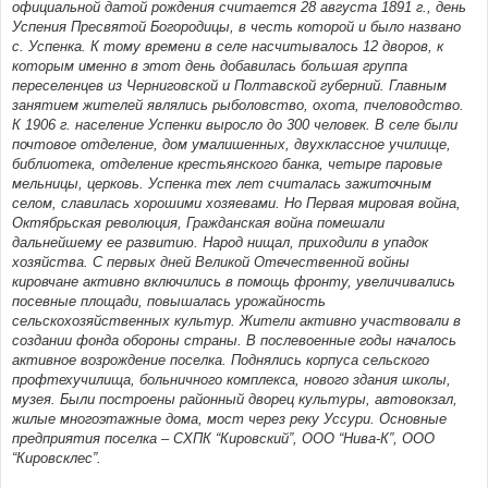
официальной датой рождения считается 28 августа 1891 г., день
Успения Пресвятой Богородицы, в честь которой и было названо
с. Успенка. К тому времени в селе насчитывалось 12 дворов, к
которым именно в этот день добавилась большая группа
переселенцев из Черниговской и Полтавской губерний. Главным
занятием жителей являлись рыболовство, охота, пчеловодство.
К 1906 г. население Успенки выросло до 300 человек. В селе были
почтовое отделение, дом умалишенных, двухклассное училище,
библиотека, отделение крестьянского банка, четыре паровые
мельницы, церковь. Успенка тех лет считалась зажиточным
селом, славилась хорошими хозяевами. Но Первая мировая война,
Октябрьская революция, Гражданская война помешали
дальнейшему ее развитию. Народ нищал, приходили в упадок
хозяйства. С первых дней Великой Отечественной войны
кировчане активно включились в помощь фронту, увеличивались
посевные площади, повышалась урожайность
сельскохозяйственных культур. Жители активно участвовали в
создании фонда обороны страны. В послевоенные годы началось
активное возрождение поселка. Поднялись корпуса сельского
профтехучилища, больничного комплекса, нового здания школы,
музея. Были построены районный дворец культуры, автовокзал,
жилые многоэтажные дома, мост через реку Уссури. Основные
предприятия поселка – СХПК “Кировский”, ООО “Нива-К”, ООО
“Кировсклес”.