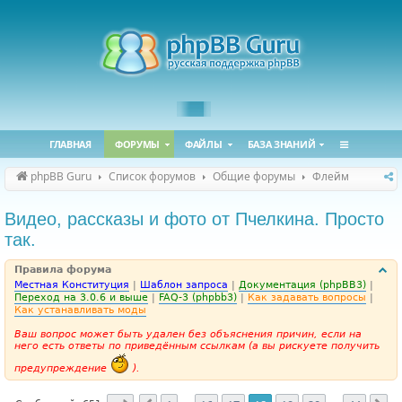
ГЛАВНАЯ
ФОРУМЫ
ФАЙЛЫ
БАЗА ЗНАНИЙ
phpBB Guru
Список форумов
Общие форумы
Флейм
Видео, рассказы и фото от Пчелкина. Просто
так.
Правила форума
Местная Конституция
|
Шаблон запроса
|
Документация (phpBB3)
|
Переход на 3.0.6 и выше
|
FAQ-3 (phpbb3)
|
Как задавать вопросы
|
Как устанавливать моды
Ваш вопрос может быть удален без объяснения причин, если на
него есть ответы по приведённым ссылкам (а вы рискуете получить
предупреждение
).