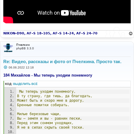
NIKON-D90, AF-S 18-105, AF-S 14-24, AF-S 24-70
Пчелкин
phpBB 3.3.0
Re: Видео, рассказы и фото от Пчелкина. Просто так.
С
06.06.2022 12:18
о
о
184 Михайлов - Мы теперь уходим понемногу
б
щ
КОД:
ВЫДЕЛИТЬ ВСЁ
е
н
Мы
теперь
уходим
понемногу,
и
е
В
ту
страну,
где
тишь,
да
благодать,
Может
быть
и
скоро
мне
в
дорогу,
Бренные
пожитки
собирать.
Милые
березовые
чащи,
Вы
–
земля
и
вы
-
равнин
пески,
Перед
этим
сонмом
уходящих,
Я
не
в
силах
скрыть
своей
тоски.