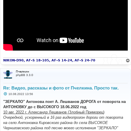
NIKON-D90, AF-S 18-105, AF-S 14-24, AF-S 24-70
Пчелкин
phpBB 3.3.0
Re: Видео, рассказы и фото от Пчелкина. Просто так.
С
10.08.2022 13:56
о
о
"ЗЕРКАЛО" Антонова поет А. Лешванов ДОРОГА от поворота на
б
АНТОНОВКУ до с ВЫСОКОГО 18.06.2022 год
щ
е
10 авг. 2022 г. Александр Лешванов (Злобный Приморец)
н
Очередной, ускоренный в 16 раз видеопрогон дороги от поворота
и
е
на село Антоновка Кировского района до села ВЫСОКОЕ
Черниговского района под песню моего исполнения "ЗЕРКАЛО"