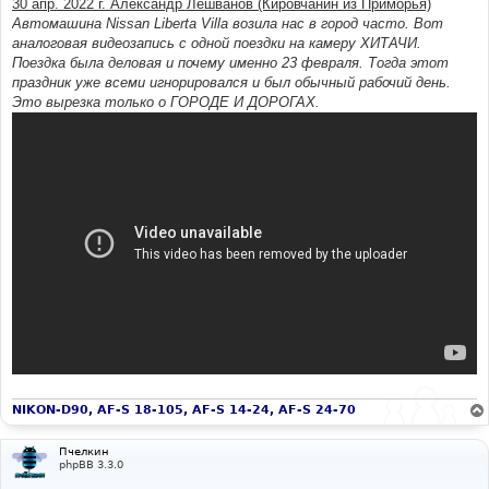
30 апр. 2022 г. Александр Лешванов (Кировчанин из Приморья)
н
Автомашина Nissan Liberta Villa возила нас в город часто. Вот
и
е
аналоговая видеозапись с одной поездки на камеру ХИТАЧИ.
Поездка была деловая и почему именно 23 февраля. Тогда этот
праздник уже всеми игнорировался и был обычный рабочий день.
Это вырезка только о ГОРОДЕ И ДОРОГАХ.
NIKON-D90, AF-S 18-105, AF-S 14-24, AF-S 24-70
Пчелкин
phpBB 3.3.0