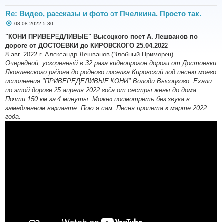
Re: Видео, рассказы и фото от Пчелкина. Просто так.
С
08.08.2022 5:30
о
о
"КОНИ ПРИВЕРЕДЛИВЫЕ" Высоцкого поет А. Лешванов по
б
дороге от ДОСТОЕВКИ до КИРОВСКОГО 25.04.2022
щ
е
8 авг. 2022 г. Александр Лешванов (Злобный Приморец)
н
Очередной, ускоренный в 32 раза видеопрогон дороги от Достоевки
и
е
Яковлевского района до родного поселка Кировский под песню моего
исполнения "ПРИВЕРЕДЕЛИВЫЕ КОНИ" Володи Высоцкого. Ехали
по этой дороге 25 апреля 2022 года от сестры жены до дома.
Почти 150 км за 4 минуты. Можно посмотреть без звука в
замедленном варианте. Пою я сам. Песня пропета в марте 2022
года.