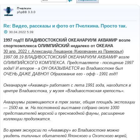
Пчелкин
phpBB 3.3.0
Re: Видео, рассказы и фото от Пчелкина. Просто так.
С
30.04.2022 5:39
о
о
1997 год!!! ВЛАДИВОСТОКСКИЙ ОКЕАНАРИУМ АКВАМИР возле
б
спорткомплекса ОЛИМПИЙСКИЙ недалеко от ОКЕАНА
щ
е
30 апр. 2022 г. Александр Лешванов (Кировчанин из Приморья)
н
1997.08.19 ВЛАДИВОСТОКСКИЙ ОКЕАНАРИУМ АКВАМИР возле
и
е
ОЛИМПИЙСКОГО КОМПЛЕКСА. Представляете - посещение 1997
года!! И второе - а ОН ОКАЗЫВАЕТСЯ во Владивостоке был
ОЧЕНЬ ДАЖЕ ДАВНО!! Образование его - офф - 1991 год!!
Океанариум «Аквамир» работает с лета 1991 года, находится в
центре Владивостока, у музея «Владивостокская крепость».
Аквариумы размещаются в трех залах, общая площадь экспозиции
— 1500 кв. м. На постоянной выставке собрано около 1000
представителей морской и пресноводной фауны, расширение
коллекции продолжатся.
Во время экскурсии по «Аквамиру» во Владивостоке можно
увидеть типичных обитателей Японского и Охотского морей,