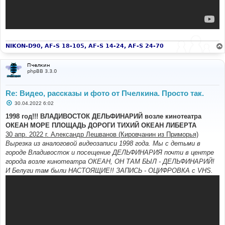
NIKON-D90, AF-S 18-105, AF-S 14-24, AF-S 24-70
Пчелкин
phpBB 3.3.0
Re: Видео, рассказы и фото от Пчелкина. Просто так.
С
30.04.2022 6:02
о
о
1998 год!!! ВЛАДИВОСТОК ДЕЛЬФИНАРИЙ возле кинотеатра
б
ОКЕАН МОРЕ ПЛОЩАДЬ ДОРОГИ ТИХИЙ ОКЕАН ЛИБЕРТА
щ
е
30 апр. 2022 г. Александр Лешванов (Кировчанин из Приморья)
н
Вырезка из аналоговой видеозаписи 1998 года. Мы с детьми в
и
е
городе Владивосток и посещение ДЕЛЬФИНАРИЯ почти в центре
города возле кинотеатра ОКЕАН, ОН ТАМ БЫЛ - ДЕЛЬФИНАРИЙ!
И Белуги там были НАСТОЯЩИЕ!! ЗАПИСЬ - ОЦИФРОВКА с VHS.