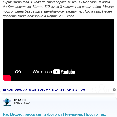
Юрия Антонова. Ехали по этой дороге 18 июня 2022 года из дома
до Владивостока. Почти 110 км за 3 минуты на этом видео. Можно
посмотреть без звука в замедленном варианте. Пою я сам. Песня
пропета мною повторно в марте 2022 года.
NIKON-D90, AF-S 18-105, AF-S 14-24, AF-S 24-70
Пчелкин
phpBB 3.3.0
Re: Видео, рассказы и фото от Пчелкина. Просто так.