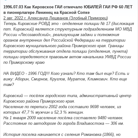
о
о
1996.07.03 Как Кировское ГАИ отмечало ЮБИЛЕЙ ГАИ РФ 60 ЛЕТ
б
в пионерлагере Ленинец на Красной Сопке
щ
е
2 авг. 2022 г. Александр Лешванов (Злобный Приморец)
н
Теперь Кировские РОВД это - отделение полиции № 17 (дислокация
и
е
пгт. Кировский) является структурным подразделением МО МВД
России «Лесозаводский», реализующим задачи и полномочия
органов внутренних дел Российской Федерации на территории
Кировского муниципального района Приморского края. Границы
территории обслуживания отдела полиции (отделения, пункта)
полиции определяются правовым актом начальника УМВД России
по Приморскому краю
НА ВИДЕО - 1996 ГОД!!! Кого узнали? Кто там был еще? Есть и
вижу: Аборин, Смирнов, Круглов, Муратов, Климкович. Кто еще
там?
Кировский — посёлок городского типа, административный центр
Кировского района Приморского края.
Население по переписи 2002 года составило 9698 человек, из
которых 47,7 % мужчин и 52,3 % женщин.
На 1 января 2009 население посёлка составляло 9480 человек.
Расстояние по автодороге до города Владивостока — 306 км.
История поселка начинается с селения Романовка (1866), но