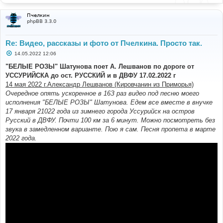
Пчелкин
phpBB 3.3.0
Re: Видео, рассказы и фото от Пчелкина. Просто так.
С
14.05.2022 12:06
о
о
"БЕЛЫЕ РОЗЫ" Шатунова поет А. Лешванов по дороге от
б
УССУРИЙСКА до ост. РУССКИЙ и в ДВФУ 17.02.2022 г
щ
е
14 мая 2022 г.Александр Лешванов (Кировчанин из Приморья)
н
Очередное опять ускоренное в 16З раз видео под песню моего
и
е
исполнения "БЕЛЫЕ РОЗЫ" Шатунова. Едем все вместе в внучке
17 января 21022 года из зимнего города Уссурийск на остров
Русский в ДВФУ. Почти 100 км за 6 минут. Можно посмотреть без
звука в замедленном варианте. Пою я сам. Песня пропета в марте
2022 года.