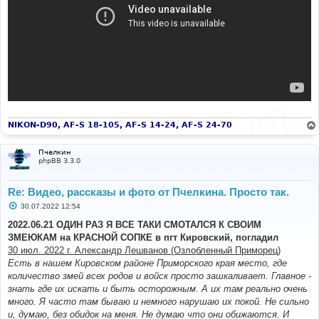
NIKON-D90, AF-S 18-105, AF-S 14-24, AF-S 24-70
Пчелкин
phpBB 3.3.0
Re: Видео, рассказы и фото от Пчелкина. Просто так.
С
30.07.2022 12:54
о
о
2022.06.21 ОДИН РАЗ Я ВСЕ ТАКИ СМОТАЛСЯ К СВОИМ
б
ЗМЕЮКАМ на КРАСНОЙ СОПКЕ в пгт Кировский, погладил
щ
е
30 июл. 2022 г. Александр Лешванов (Озлобленный Приморец)
н
Есть в нашем Кировском районе Приморского края место, где
и
е
количество змей всех родов и войск просто зашкаливает. Главное -
знать где их искать и быть осторожным. А их там реально очень
много. Я часто там бываю и немного нарушаю их покой. Не сильно
и, думаю, без обидок на меня. Не думаю что они обижаются. И