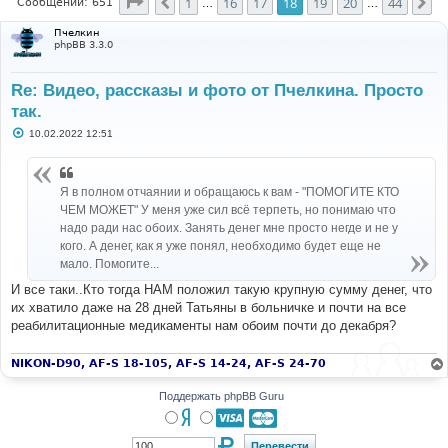
Страница
18
из
44
1
16
17
18
19
20
44
Пред.
Сл
Сообщений: 651
…
…
Пчелкин
phpBB 3.3.0
Re: Видео, рассказы и фото от Пчелкина. Просто
так.
С
10.02.2022 12:51
о
о
б
щ
Я в полном отчаянии и обращаюсь к вам - "ПОМОГИТЕ КТО
е
н
ЧЕМ МОЖЕТ" У меня уже сил всё терпеть, но понимаю что
и
надо ради нас обоих. Занять денег мне просто негде и не у
е
кого. А денег, как я уже понял, необходимо будет еще не
мало. Помогите...
И все таки..Кто тогда НАМ положил такую крупную сумму денег, что
их хватило даже на 28 дней Татьяны в больничке и почти на все
реабилитационные медикаменты нам обоим почти до декабря?
NIKON-D90, AF-S 18-105, AF-S 14-24, AF-S 24-70
Поддержать phpBB Guru