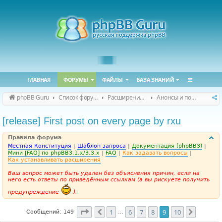
ГЛАВНАЯ
ФОРУМЫ
ФАЙЛЫ
БАЗА ЗНАНИЙ
phpBB Guru
Список форумов
Расширения phpBB
Анонсы и поддержка расширений для phpBB
[release] First post on every page by rxu
Правила форума
Местная Конституция
|
Шаблон запроса
|
Документация (phpBB3)
|
Мини [FAQ] по phpBB3.1.x/3.3.x
|
FAQ
|
Как задавать вопросы
|
Как устанавливать расширения
Ваш вопрос может быть удален без объяснения причин, если на
него есть ответы по приведённым ссылкам (а вы рискуете получить
предупреждение
).
Страница
9
из
10
1
6
7
8
9
10
Пред.
След.
Сообщений: 149
…