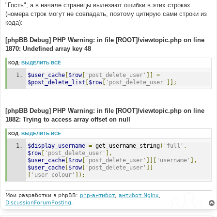
"Гость", а в начале страницы вылезают ошибки в этих строках
(номера строк могут не совпадать, поэтому цитирую сами строки из
кода):
[phpBB Debug] PHP Warning: in file [ROOT]/viewtopic.php on line
1870: Undefined array key 48
КОД:
ВЫДЕЛИТЬ ВСЁ
$user_cache
[
$row
[
'post_delete_user'
]]
=
$post_delete_list
[
$row
[
'post_delete_user'
]];
[phpBB Debug] PHP Warning: in file [ROOT]/viewtopic.php on line
1882: Trying to access array offset on null
КОД:
ВЫДЕЛИТЬ ВСЁ
$display_username
=
 get_username_string
(
'full'
,
$row
[
'post_delete_user'
],
$user_cache
[
$row
[
'post_delete_user'
]][
'username'
],
$user_cache
[
$row
[
'post_delete_user'
]]
[
'user_colour'
]);
Мои разработки в phpBB:
php-антибот
,
антибот Nginx
,
DiscussionForumPosting
.