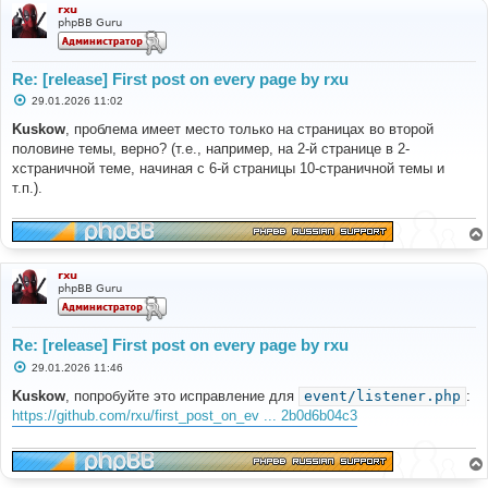
rxu
phpBB Guru
Re: [release] First post on every page by rxu
С
29.01.2026 11:02
о
о
Kuskow
, проблема имеет место только на страницах во второй
б
половине темы, верно? (т.е., например, на 2-й странице в 2-
щ
е
хстраничной теме, начиная с 6-й страницы 10-страничной темы и
н
т.п.).
и
е
rxu
phpBB Guru
Re: [release] First post on every page by rxu
С
29.01.2026 11:46
о
о
Kuskow
, попробуйте это исправление для
‎event/listener.php
:
б
https://github.com/rxu/first_post_on_ev ... 2b0d6b04c3
щ
е
н
и
е