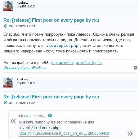
Kuskow
phpBB 2.0.5
Re: [release] First post on every page by rxu
С
29.01.2026 12:23
о
о
Спасибо, я его позже попробую - пока ленюсь. Ошибка очень релкая
б
и обычным пользователям не видна. Да ещё и пока искал, где она,
щ
е
пришлось вникнуть в
viewtopic.php
, атам столько всякого
н
лишнего наворочено - хочу тоже поковырять и поисправлять.
и
е
Мои разработки в phpBB:
php-антибот
,
антибот Nginx
,
DiscussionForumPosting
.
Kuskow
phpBB 2.0.5
Re: [release] First post on every page by rxu
С
31.01.2026 11:32
о
о
б
rxu
писал(а):
щ
е
Kuskow
, попробуйте это исправление для
н
‎event/listener.php
:
и
е
https://github.com/rxu/first_post_on_ev ... 2b0d6b04c3