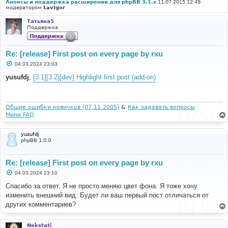
Анонсы и поддержка расширений для phpBB 3.1.x
11.07.2015 12:49
модератором
LavIgor
Татьяна5
Поддержка
Re: [release] First post on every page by rxu
С
04.03.2024 23:03
о
о
yusufdj
,
[3.1][3.2][dev] Highlight first post (add-on)
б
щ
е
н
и
Общие ошибки новичков (07.11.2005)
&
Как задавать вопросы
е
Мини FAQ
yusufdj
phpBB 1.0.0
Re: [release] First post on every page by rxu
С
04.03.2024 23:10
о
о
Спасибо за ответ. Я не просто меняю цвет фона. Я тоже хочу
б
изменить внешний вид. Будет ли ваш первый пост отличаться от
щ
е
других комментариев?
н
и
е
Nekstati