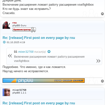
Добрый день.
б
Включение расширения ломает работу расширения vse/lightbox
щ
е
Кто ни будь знает как исправить?
н
Спасибо.
и
е
rxu
phpBB Guru
Re: [release] First post on every page by rxu
С
01.10.2025 4:19
о
о
б
mixer32768
писал(а):
щ
е
Включение расширения ломает работу расширения
н
vse/lightbox
и
е
Подробнее. Что именно, где и как ломается.
Наугад ничего не исправляется.
mixer32768
phpBB 1.2.1
Re: [release] First post on every page by rxu