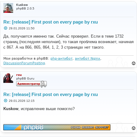
Kuskow
phpBB 2.0.5
Re: [release] First post on every page by rxu
С
29.01.2026 11:50
о
о
Да, получается именно так. Сейчас проверил. Если в теме 1732
б
страниц (последняя неполная), то такая проблема возникает, начиная
щ
е
с 867. А на 866, 865, 864, 1, 2, 3 страницах нет такого.
н
и
е
Мои разработки в phpBB:
php-антибот
,
антибот Nginx
,
DiscussionForumPosting
.
rxu
phpBB Guru
Re: [release] First post on every page by rxu
С
29.01.2026 12:15
о
о
Kuskow
, исправление выше помогло?
б
щ
е
н
и
е