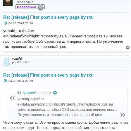
Поддержка
Re: [release] First post on every page by rxu
С
04.03.2024 23:26
о
о
yusufdj
, в файле
б
ext/tatiana5/highlightfirstpost/styles/all/theme/firstpost.css вы можете
щ
е
прописать любые CSS-свойства для первого поста. По умолчанию
н
там прописан только фоновый цвет.
и
е
yusufdj
phpBB 1.0.0
Re: [release] First post on every page by rxu
С
04.03.2024 23:30
о
о
б
Nekstati
писал(а):
щ
е
yusufdj, в файле
н
ext/tatiana5/highlightfirstpost/styles/all/theme/firstpost.css вы
и
е
можете прописать любые CSS-свойства для первого поста.
По умолчанию там прописан только фоновый цвет.
Что я хочу сказать. Это не просто смена фона. Добавление различий
во внешнем виде. То есть сделать внешний вид первого поста