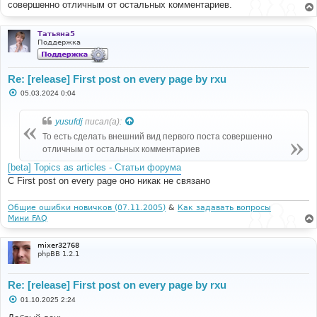
совершенно отличным от остальных комментариев.
Татьяна5
Поддержка
Re: [release] First post on every page by rxu
С
05.03.2024 0:04
о
о
б
yusufdj
писал(а):
щ
е
То есть сделать внешний вид первого поста совершенно
н
отличным от остальных комментариев
и
е
[beta] Topics as articles - Статьи форума
С First post on every page оно никак не связано
Общие ошибки новичков (07.11.2005)
&
Как задавать вопросы
Мини FAQ
mixer32768
phpBB 1.2.1
Re: [release] First post on every page by rxu
С
01.10.2025 2:24
о
о