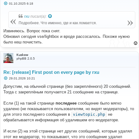
С
01.10.2025 6:18
о
о
б
rxu
писал(а):
щ
е
Подробнее. Что именно, где и как ломается.
н
и
Извиняюсь. Вопрос пока снят.
е
Обновил сегодня vse/lightbox и вроде рассосалось. Похоже нужно
было кеш почистить.
Kuskow
phpBB 2.0.5
Re: [release] First post on every page by rxu
С
29.01.2026 10:21
о
о
Допустим, на обычной странице (без закреплённого) 20 сообщений.
б
Тогда с закреплёным получается 21 сообщение на странице.
щ
е
н
Если (1) на такой странице
последнее
сообщение было мягко
и
е
удалено (не показывается пользователям, но видят модераторы), то
для этого последнего сообщения в
viewtopic.php
не
обрабатывается информация об удалившем его модераторе.
И если (2) на этой странице нет других сообщений, которые удалял
этот же модератор, то показывают, что это сообщение удалил