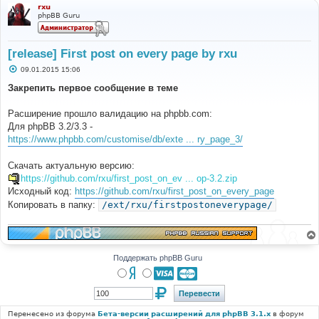
rxu
phpBB Guru
[release] First post on every page by rxu
С
09.01.2015 15:06
о
о
Закрепить первое сообщение в теме
б
щ
е
Расширение прошло валидацию на phpbb.com:
н
Для phpBB 3.2/3.3 -
и
е
https://www.phpbb.com/customise/db/exte ... ry_page_3/
Скачать актуальную версию:
https://github.com/rxu/first_post_on_ev ... op-3.2.zip
Исходный код:
https://github.com/rxu/first_post_on_every_page
Копировать в папку:
/ext/rxu/firstpostoneverypage/
Поддержать phpBB Guru
Перенесено из форума
Бета-версии расширений для phpBB 3.1.x
в форум