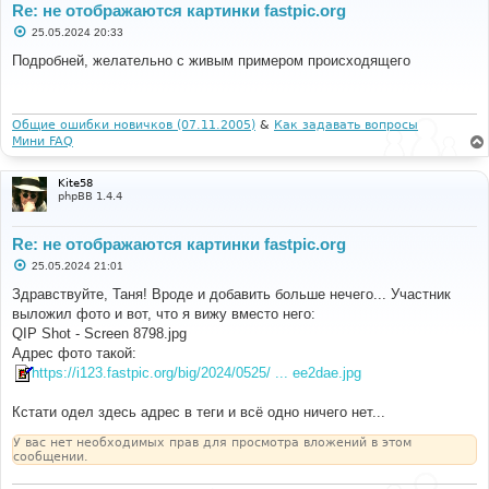
Re: не отображаются картинки fastpic.org
С
25.05.2024 20:33
о
о
Подробней, желательно с живым примером происходящего
б
щ
е
н
и
Общие ошибки новичков (07.11.2005)
&
Как задавать вопросы
е
Мини FAQ
Kite58
phpBB 1.4.4
Re: не отображаются картинки fastpic.org
С
25.05.2024 21:01
о
о
Здравствуйте, Таня! Вроде и добавить больше нечего... Участник
б
выложил фото и вот, что я вижу вместо него:
щ
е
QIP Shot - Screen 8798.jpg
н
Адрес фото такой:
и
е
https://i123.fastpic.org/big/2024/0525/ ... ee2dae.jpg
Кстати одел здесь адрес в теги и всё одно ничего нет...
У вас нет необходимых прав для просмотра вложений в этом
сообщении.