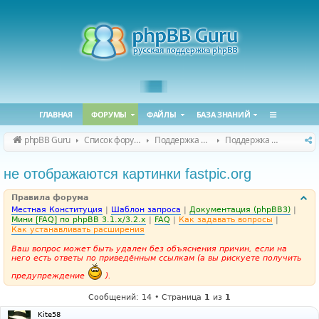
ГЛАВНАЯ
ФОРУМЫ
ФАЙЛЫ
БАЗА ЗНАНИЙ
phpBB Guru
Список форумов
Поддержка phpBB
Поддержка phpBB 3.3.x
не отображаются картинки fastpic.org
Правила форума
Местная Конституция
|
Шаблон запроса
|
Документация (phpBB3)
|
Мини [FAQ] по phpBB 3.1.x/3.2.x
|
FAQ
|
Как задавать вопросы
|
Как устанавливать расширения
Ваш вопрос может быть удален без объяснения причин, если на
него есть ответы по приведённым ссылкам (а вы рискуете получить
предупреждение
).
Сообщений: 14 • Страница
1
из
1
Kite58