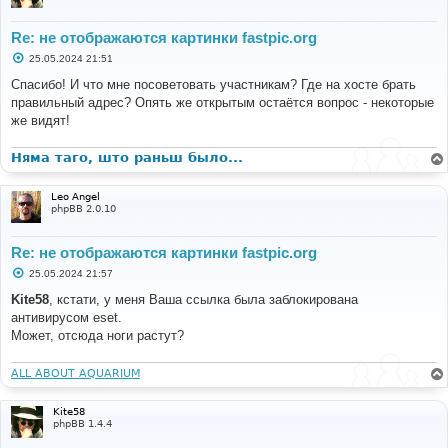
Re: не отображаются картинки fastpic.org
С
25.05.2024 21:51
о
о
Спасибо! И что мне посоветовать участникам? Где на хосте брать
б
правильный адрес? Опять же открытым остаётся вопрос - некоторые
щ
е
же видят!
н
и
е
Няма таго, што раньш было...
Leo Angel
phpBB 2.0.10
Re: не отображаются картинки fastpic.org
С
25.05.2024 21:57
о
о
Kite58
, кстати, у меня Ваша ссылка была заблокирована
б
антивирусом eset.
щ
е
Может, отсюда ноги растут?
н
и
е
ALL ABOUT AQUARIUM
Kite58
phpBB 1.4.4