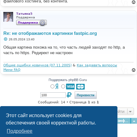
файлового хостинга, без контента.
Татьяна5
Поддержка
Re: не отображаются картинки fastpic.org
С
26.05.2024 13:40
о
о
Общая картина похожа на то, что часть людей заходят по http, а
б
часть по https. Редирект не настроен
щ
е
н
и
Общие ошибки новичков (07.11.2005)
&
Как задавать вопросы
е
Мини FAQ
Поддержать phpBB Guru
Сообщений: 14 • Страница
1
из
1
Перейти
Этот сайт использует cookies для
Главная
Форумы
Наша команда
О команде
Конфиденциальность
обеспечения своей корректной работы.
Подробнее