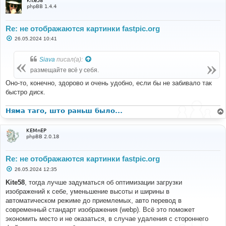
Kite58
phpBB 1.4.4
Re: не отображаются картинки fastpic.org
С
26.05.2024 10:41
о
о
б
Siava
писал(а):
щ
е
размещайте всё у себя.
н
и
Оно-то, конечно, здорово и очень удобно, если бы не забивало так
е
быстро диск.
Няма таго, што раньш было...
KEMnEP
phpBB 2.0.18
Re: не отображаются картинки fastpic.org
С
26.05.2024 12:35
о
о
Kite58
, тогда лучше задуматься об оптимизации загрузки
б
изображений к себе, уменьшение высоты и ширины в
щ
е
автоматическом режиме до приемлемых, авто перевод в
н
современный стандарт изображения (webp). Всё это поможет
и
е
экономить место и не оказаться, в случае удаления с стороннего