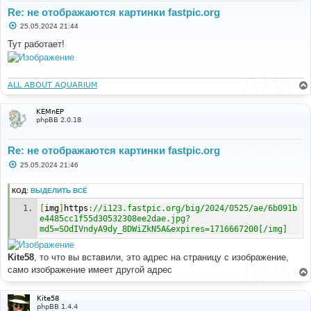
Re: не отображаются картинки fastpic.org
С
25.05.2024 21:44
о
о
Тут работает!
б
щ
е
н
и
ALL ABOUT AQUARIUM
е
KEMnEP
phpBB 2.0.18
Re: не отображаются картинки fastpic.org
С
25.05.2024 21:46
о
о
б
КОД:
ВЫДЕЛИТЬ ВСЁ
щ
е
[
img
]
https
:
//i123.fastpic.org/big/2024/0525/ae/6b091b
н
e4485cc1f55d30532308ee2dae.jpg?
и
md5=SOdIVndyA9dy_8DWiZkN5A&expires=1716667200[/img]
е
Kite58
, то что вы вставили, это адрес на страницу с изображение,
само изображение имеет другой адрес
Kite58
phpBB 1.4.4