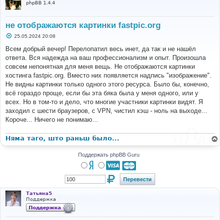
phpBB 1.4.4
не отображаются картинки fastpic.org
С
25.05.2024 20:08
о
о
Всем добрый вечер! Перелопатил весь инет, да так и не нашёл
б
ответа. Вся надежда на ваш профессионализм и опыт. Произошла
щ
е
совсем непонятная для меня вещь. Не отображаются картинки
н
хостинга fastpic.org. Вместо них появляется надпись "изображение".
и
е
Не видны картинки только одного этого ресурса. Было бы, конечно,
всё гораздо проще, если бы эта бяка была у меня одного, или у
всех. Но в том-то и дело, что многие участники картинки видят. Я
заходил с шести браузеров, с VPN, чистил кэш - ноль на выходе...
Короче... Ничего не понимаю...
Няма таго, што раньш было...
Поддержать phpBB Guru
Татьяна5
Поддержка