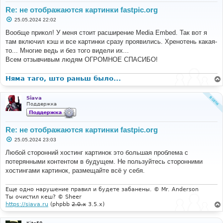
Re: не отображаются картинки fastpic.org
С
25.05.2024 22:02
о
о
Вообще прикол! У меня стоит расширение Media Embed. Так вот я
б
там включил кэш и все картинки сразу проявились. Хренотень какая-
щ
е
то... Многие ведь и без того видели их...
н
Всем отзывчивым людям ОГРОМНОЕ СПАСИБО!
и
е
Няма таго, што раньш было...
Siava
Поддержка
Re: не отображаются картинки fastpic.org
С
25.05.2024 23:03
о
о
Любой сторонний хостинг картинок это большая проблема с
б
потерянными контентом в будущем. Не пользуйтесь сторонними
щ
е
хостингами картинок, размещайте всё у себя.
н
и
е
Еще одно нарушение правил и будете забанены. © Mr. Anderson
Ты очистил кеш? © Sheer
https://siava.ru
(phpbb
2.0.x
3.5.x)