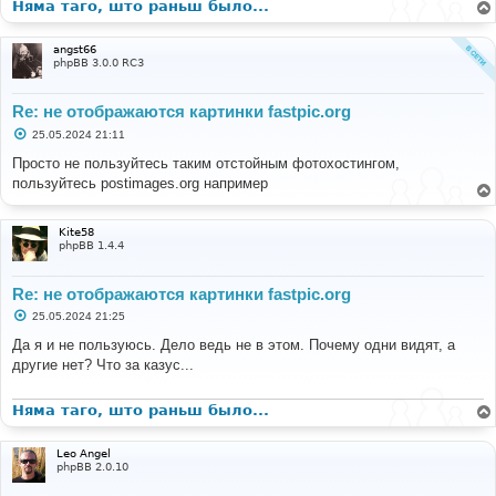
Няма таго, што раньш было...
angst66
phpBB 3.0.0 RC3
Re: не отображаются картинки fastpic.org
С
25.05.2024 21:11
о
о
Просто не пользуйтесь таким отстойным фотохостингом,
б
пользуйтесь postimages.org например
щ
е
н
и
Kite58
е
phpBB 1.4.4
Re: не отображаются картинки fastpic.org
С
25.05.2024 21:25
о
о
Да я и не пользуюсь. Дело ведь не в этом. Почему одни видят, а
б
другие нет? Что за казус...
щ
е
н
и
Няма таго, што раньш было...
е
Leo Angel
phpBB 2.0.10