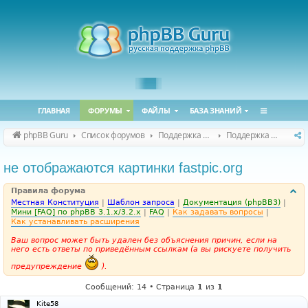
ГЛАВНАЯ
ФОРУМЫ
ФАЙЛЫ
БАЗА ЗНАНИЙ
phpBB Guru
Список форумов
Поддержка phpBB
Поддержка phpBB 3.3.x
не отображаются картинки fastpic.org
Правила форума
Местная Конституция
|
Шаблон запроса
|
Документация (phpBB3)
|
Мини [FAQ] по phpBB 3.1.x/3.2.x
|
FAQ
|
Как задавать вопросы
|
Как устанавливать расширения
Ваш вопрос может быть удален без объяснения причин, если на
него есть ответы по приведённым ссылкам (а вы рискуете получить
предупреждение
).
Сообщений: 14 • Страница
1
из
1
Kite58