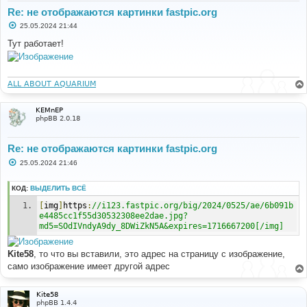
Re: не отображаются картинки fastpic.org
С
25.05.2024 21:44
о
о
Тут работает!
б
щ
е
н
и
ALL ABOUT AQUARIUM
е
KEMnEP
phpBB 2.0.18
Re: не отображаются картинки fastpic.org
С
25.05.2024 21:46
о
о
б
КОД:
ВЫДЕЛИТЬ ВСЁ
щ
е
[
img
]
https
:
//i123.fastpic.org/big/2024/0525/ae/6b091b
н
e4485cc1f55d30532308ee2dae.jpg?
и
md5=SOdIVndyA9dy_8DWiZkN5A&expires=1716667200[/img]
е
Kite58
, то что вы вставили, это адрес на страницу с изображение,
само изображение имеет другой адрес
Kite58
phpBB 1.4.4