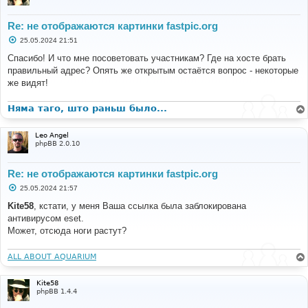
Re: не отображаются картинки fastpic.org
С
25.05.2024 21:51
о
о
Спасибо! И что мне посоветовать участникам? Где на хосте брать
б
правильный адрес? Опять же открытым остаётся вопрос - некоторые
щ
е
же видят!
н
и
е
Няма таго, што раньш было...
Leo Angel
phpBB 2.0.10
Re: не отображаются картинки fastpic.org
С
25.05.2024 21:57
о
о
Kite58
, кстати, у меня Ваша ссылка была заблокирована
б
антивирусом eset.
щ
е
Может, отсюда ноги растут?
н
и
е
ALL ABOUT AQUARIUM
Kite58
phpBB 1.4.4