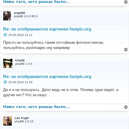
Няма таго, што раньш было...
angst66
phpBB 3.0.0 RC3
Re: не отображаются картинки fastpic.org
С
25.05.2024 21:11
о
о
Просто не пользуйтесь таким отстойным фотохостингом,
б
пользуйтесь postimages.org например
щ
е
н
и
Kite58
е
phpBB 1.4.4
Re: не отображаются картинки fastpic.org
С
25.05.2024 21:25
о
о
Да я и не пользуюсь. Дело ведь не в этом. Почему одни видят, а
б
другие нет? Что за казус...
щ
е
н
и
Няма таго, што раньш было...
е
Leo Angel
phpBB 2.0.10