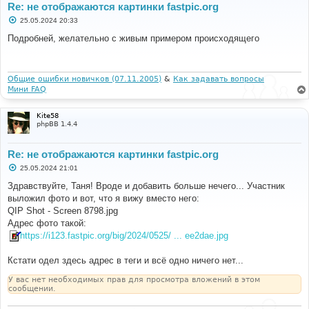
Re: не отображаются картинки fastpic.org
С
25.05.2024 20:33
о
о
Подробней, желательно с живым примером происходящего
б
щ
е
н
и
Общие ошибки новичков (07.11.2005)
&
Как задавать вопросы
е
Мини FAQ
Kite58
phpBB 1.4.4
Re: не отображаются картинки fastpic.org
С
25.05.2024 21:01
о
о
Здравствуйте, Таня! Вроде и добавить больше нечего... Участник
б
выложил фото и вот, что я вижу вместо него:
щ
е
QIP Shot - Screen 8798.jpg
н
Адрес фото такой:
и
е
https://i123.fastpic.org/big/2024/0525/ ... ee2dae.jpg
Кстати одел здесь адрес в теги и всё одно ничего нет...
У вас нет необходимых прав для просмотра вложений в этом
сообщении.