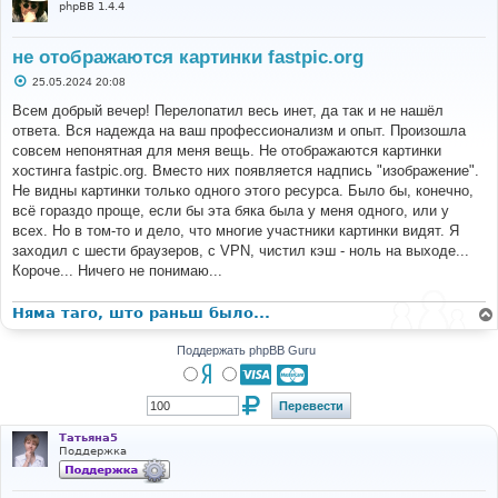
phpBB 1.4.4
не отображаются картинки fastpic.org
С
25.05.2024 20:08
о
о
Всем добрый вечер! Перелопатил весь инет, да так и не нашёл
б
ответа. Вся надежда на ваш профессионализм и опыт. Произошла
щ
е
совсем непонятная для меня вещь. Не отображаются картинки
н
хостинга fastpic.org. Вместо них появляется надпись "изображение".
и
е
Не видны картинки только одного этого ресурса. Было бы, конечно,
всё гораздо проще, если бы эта бяка была у меня одного, или у
всех. Но в том-то и дело, что многие участники картинки видят. Я
заходил с шести браузеров, с VPN, чистил кэш - ноль на выходе...
Короче... Ничего не понимаю...
Няма таго, што раньш было...
Поддержать phpBB Guru
Татьяна5
Поддержка