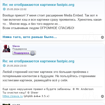
Re: не отображаются картинки fastpic.org
С
25.05.2024 22:02
о
о
Вообще прикол! У меня стоит расширение Media Embed. Так вот я
б
там включил кэш и все картинки сразу проявились. Хренотень какая-
щ
е
то... Многие ведь и без того видели их...
н
Всем отзывчивым людям ОГРОМНОЕ СПАСИБО!
и
е
Няма таго, што раньш было...
Siava
Поддержка
Re: не отображаются картинки fastpic.org
С
25.05.2024 23:03
о
о
Любой сторонний хостинг картинок это большая проблема с
б
потерянными контентом в будущем. Не пользуйтесь сторонними
щ
е
хостингами картинок, размещайте всё у себя.
н
и
е
Еще одно нарушение правил и будете забанены. © Mr. Anderson
Ты очистил кеш? © Sheer
https://siava.ru
(phpbb
2.0.x
3.5.x)