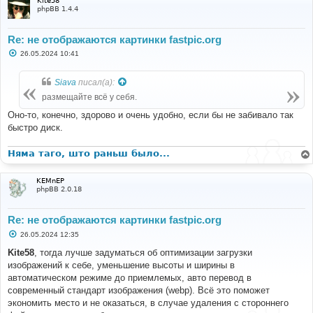
Kite58
phpBB 1.4.4
Re: не отображаются картинки fastpic.org
С
26.05.2024 10:41
о
о
б
Siava
писал(а):
щ
е
размещайте всё у себя.
н
и
Оно-то, конечно, здорово и очень удобно, если бы не забивало так
е
быстро диск.
Няма таго, што раньш было...
KEMnEP
phpBB 2.0.18
Re: не отображаются картинки fastpic.org
С
26.05.2024 12:35
о
о
Kite58
, тогда лучше задуматься об оптимизации загрузки
б
изображений к себе, уменьшение высоты и ширины в
щ
е
автоматическом режиме до приемлемых, авто перевод в
н
современный стандарт изображения (webp). Всё это поможет
и
е
экономить место и не оказаться, в случае удаления с стороннего