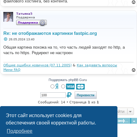
файлового хостинга, без контента.
Татьяна5
Поддержка
Re: не отображаются картинки fastpic.org
С
26.05.2024 13:40
о
о
Общая картина похожа на то, что часть людей заходят по http, а
б
часть по https. Редирект не настроен
щ
е
н
и
Общие ошибки новичков (07.11.2005)
&
Как задавать вопросы
е
Мини FAQ
Поддержать phpBB Guru
Сообщений: 14 • Страница
1
из
1
Перейти
Этот сайт использует cookies для
Главная
Форумы
Наша команда
О команде
Конфиденциальность
обеспечения своей корректной работы.
Подробнее