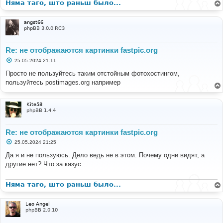
Няма таго, што раньш было...
angst66
phpBB 3.0.0 RC3
Re: не отображаются картинки fastpic.org
С
25.05.2024 21:11
о
о
Просто не пользуйтесь таким отстойным фотохостингом,
б
пользуйтесь postimages.org например
щ
е
н
и
Kite58
е
phpBB 1.4.4
Re: не отображаются картинки fastpic.org
С
25.05.2024 21:25
о
о
Да я и не пользуюсь. Дело ведь не в этом. Почему одни видят, а
б
другие нет? Что за казус...
щ
е
н
и
Няма таго, што раньш было...
е
Leo Angel
phpBB 2.0.10