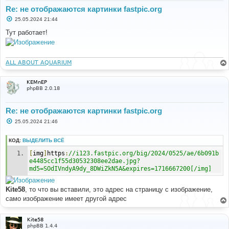
Re: не отображаются картинки fastpic.org
С
25.05.2024 21:44
о
о
Тут работает!
б
щ
е
н
и
ALL ABOUT AQUARIUM
е
KEMnEP
phpBB 2.0.18
Re: не отображаются картинки fastpic.org
С
25.05.2024 21:46
о
о
б
КОД:
ВЫДЕЛИТЬ ВСЁ
щ
е
[
img
]
https
:
//i123.fastpic.org/big/2024/0525/ae/6b091b
н
e4485cc1f55d30532308ee2dae.jpg?
и
md5=SOdIVndyA9dy_8DWiZkN5A&expires=1716667200[/img]
е
Kite58
, то что вы вставили, это адрес на страницу с изображение,
само изображение имеет другой адрес
Kite58
phpBB 1.4.4