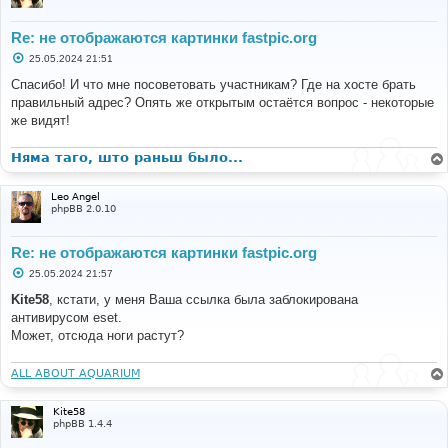
Re: не отображаются картинки fastpic.org
С
25.05.2024 21:51
о
о
Спасибо! И что мне посоветовать участникам? Где на хосте брать
б
правильный адрес? Опять же открытым остаётся вопрос - некоторые
щ
е
же видят!
н
и
е
Няма таго, што раньш было...
Leo Angel
phpBB 2.0.10
Re: не отображаются картинки fastpic.org
С
25.05.2024 21:57
о
о
Kite58
, кстати, у меня Ваша ссылка была заблокирована
б
антивирусом eset.
щ
е
Может, отсюда ноги растут?
н
и
е
ALL ABOUT AQUARIUM
Kite58
phpBB 1.4.4