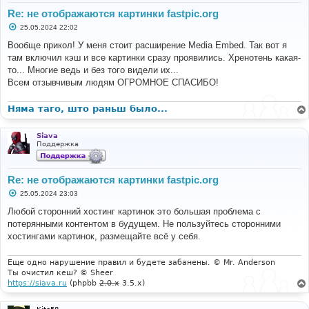
Re: не отображаются картинки fastpic.org
С
25.05.2024 22:02
о
о
Вообще прикол! У меня стоит расширение Media Embed. Так вот я
б
там включил кэш и все картинки сразу проявились. Хренотень какая-
щ
е
то... Многие ведь и без того видели их...
н
Всем отзывчивым людям ОГРОМНОЕ СПАСИБО!
и
е
Няма таго, што раньш было...
Siava
Поддержка
Re: не отображаются картинки fastpic.org
С
25.05.2024 23:03
о
о
Любой сторонний хостинг картинок это большая проблема с
б
потерянными контентом в будущем. Не пользуйтесь сторонними
щ
е
хостингами картинок, размещайте всё у себя.
н
и
е
Еще одно нарушение правил и будете забанены. © Mr. Anderson
Ты очистил кеш? © Sheer
https://siava.ru
(phpbb
2.0.x
3.5.x)