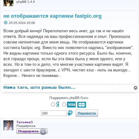
phpBB 1.4.4
не отображаются картинки fastpic.org
С
25.05.2024 20:08
о
о
Всем добрый вечер! Перелопатил весь инет, да так и не нашёл
б
ответа. Вся надежда на ваш профессионализм и опыт. Произошла
щ
е
совсем непонятная для меня вещь. Не отображаются картинки
н
хостинга fastpic.org. Вместо них появляется надпись "изображение".
и
е
Не видны картинки только одного этого ресурса. Было бы, конечно,
всё гораздо проще, если бы эта бяка была у меня одного, или у
всех. Но в том-то и дело, что многие участники картинки видят. Я
заходил с шести браузеров, с VPN, чистил кэш - ноль на выходе...
Короче... Ничего не понимаю...
Няма таго, што раньш было...
Поддержать phpBB Guru
Татьяна5
Поддержка