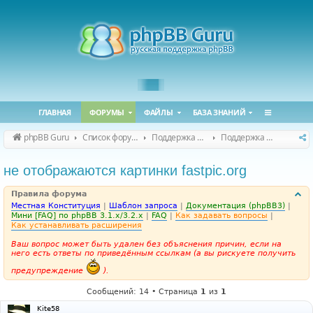
ГЛАВНАЯ
ФОРУМЫ
ФАЙЛЫ
БАЗА ЗНАНИЙ
phpBB Guru
Список форумов
Поддержка phpBB
Поддержка phpBB 3.3.x
не отображаются картинки fastpic.org
Правила форума
Местная Конституция
|
Шаблон запроса
|
Документация (phpBB3)
|
Мини [FAQ] по phpBB 3.1.x/3.2.x
|
FAQ
|
Как задавать вопросы
|
Как устанавливать расширения
Ваш вопрос может быть удален без объяснения причин, если на
него есть ответы по приведённым ссылкам (а вы рискуете получить
предупреждение
).
Сообщений: 14 • Страница
1
из
1
Kite58