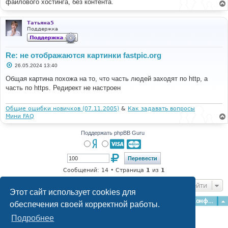
файлового хостинга, без контента.
Татьяна5
Поддержка
Re: не отображаются картинки fastpic.org
С
26.05.2024 13:40
о
о
Общая картина похожа на то, что часть людей заходят по http, а
б
часть по https. Редирект не настроен
щ
е
н
и
Общие ошибки новичков (07.11.2005)
&
Как задавать вопросы
е
Мини FAQ
Поддержать phpBB Guru
Сообщений: 14 • Страница
1
из
1
Перейти
Этот сайт использует cookies для
Главная
Форумы
Наша команда
О команде
Конфиденциальность
обеспечения своей корректной работы.
Подробнее