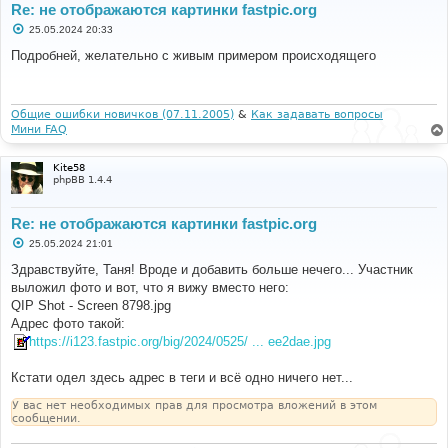
Re: не отображаются картинки fastpic.org
С
25.05.2024 20:33
о
о
Подробней, желательно с живым примером происходящего
б
щ
е
н
и
Общие ошибки новичков (07.11.2005)
&
Как задавать вопросы
е
Мини FAQ
Kite58
phpBB 1.4.4
Re: не отображаются картинки fastpic.org
С
25.05.2024 21:01
о
о
Здравствуйте, Таня! Вроде и добавить больше нечего... Участник
б
выложил фото и вот, что я вижу вместо него:
щ
е
QIP Shot - Screen 8798.jpg
н
Адрес фото такой:
и
е
https://i123.fastpic.org/big/2024/0525/ ... ee2dae.jpg
Кстати одел здесь адрес в теги и всё одно ничего нет...
У вас нет необходимых прав для просмотра вложений в этом
сообщении.