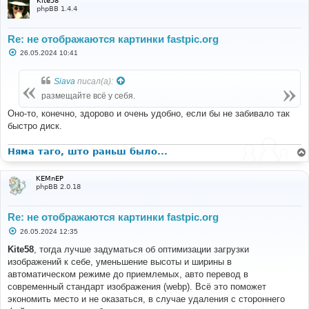
Kite58
phpBB 1.4.4
Re: не отображаются картинки fastpic.org
С
26.05.2024 10:41
о
о
б
Siava
писал(а):
щ
е
размещайте всё у себя.
н
и
Оно-то, конечно, здорово и очень удобно, если бы не забивало так
е
быстро диск.
Няма таго, што раньш было...
KEMnEP
phpBB 2.0.18
Re: не отображаются картинки fastpic.org
С
26.05.2024 12:35
о
о
Kite58
, тогда лучше задуматься об оптимизации загрузки
б
изображений к себе, уменьшение высоты и ширины в
щ
е
автоматическом режиме до приемлемых, авто перевод в
н
современный стандарт изображения (webp). Всё это поможет
и
е
экономить место и не оказаться, в случае удаления с стороннего