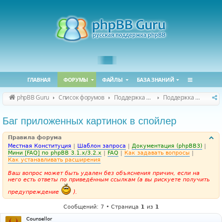
ГЛАВНАЯ
ФОРУМЫ
ФАЙЛЫ
БАЗА ЗНАНИЙ
phpBB Guru
Список форумов
Поддержка phpBB
Поддержка phpBB 3.3.x
Баг приложенных картинок в спойлер
Правила форума
Местная Конституция
|
Шаблон запроса
|
Документация (phpBB3)
|
Мини [FAQ] по phpBB 3.1.x/3.2.x
|
FAQ
|
Как задавать вопросы
|
Как устанавливать расширения
Ваш вопрос может быть удален без объяснения причин, если на
него есть ответы по приведённым ссылкам (а вы рискуете получить
предупреждение
).
Сообщений: 7 • Страница
1
из
1
Counsellor