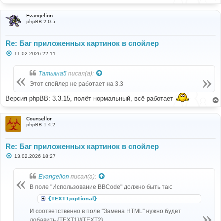
Evangelion
phpBB 2.0.5
Re: Баг приложенных картинок в спойлер
С
11.02.2026 22:11
о
о
б
Татьяна5
писал(а):
щ
е
Этот спойлер не работает на 3.3
н
и
Версия phpBB: 3.3.15, полёт нормальный, всё работает
е
Counsellor
phpBB 1.4.2
Re: Баг приложенных картинок в спойлер
С
13.02.2026 18:27
о
о
б
Evangelion
писал(а):
щ
е
В поле "Использование BBCode" должно быть так:
н
и
{TEXT1;optional}
е
И соответственно в поле "Замена HTML" нужно будет
добавить {TEXT1}/{TEXT2}