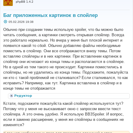
phpBB 1.4.2
Баг приложенных картинок в спойлер
С
05.02.2026 19:38
о
о
Обычно при создании темы использую spoiler, что бы можно было
б
читать сообщения, а картинки смотреть открывая спойлер. Всегда
щ
е
это работало нормально. Но вчера у меня был плохой интернет и
н
появился какой то сбой. Обычно добавляю файлы необходимые
и
е
поместить в спойлер. Они все отображаются внизу темы. Потом
вставляю спойлеры и в них картинки. При вставлении картинок в
спойлер они исчезают из конца темы и располагаются в спойлере.
Но в одной из тем такого не происходит. Картинки поместились в
спойлеры, но не удалились из конца темы. Подскажите, пожалуйста
ни кто с такой проблемой не сталкивался? Если сталкивался, то как
исправить? Например, как тут. Картинка вставлена в спойлер и в
конце темы не отображается
Редуктор
Кстати, подскажите пожалуйста какой спойлер используется тут?
Потому что у меня не выскакивает окно с запросом ввести текст
спойлера. А это очень удобно. Я использую BB3Spoiler. И вопрос,
если я заменю расширение, у меня же спойлеры в сообщениях не
изменятся?