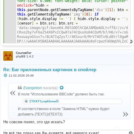
font-size: 0.9em; font-weight: bold; cursor: pointer
"
onclick
=
"
hidn 
=
this
.
parentNode
.
getElementsByTagName
(
'div'
)[
1
];
 btn 
=
this
.
getElementsByTagName
(
'img'
)[
0
];
if
(
hidn
.
style
.
display 
!=
''
)
{
 hidn
.
style
.
display 
=
''
;
[
censor
]
=
 btn
.
src
;
 btn
.
src 
=
'data:image/gif;base64,R0lGODlhCQAJAMQeAOLt+ff8//z+/4
CRxo2by7vF6a254X6PxICQw87a74CQxuXo84CQxM/b7/H6/v7+/oG
RxouayoGSxv7+/8LN7IqZyv7//4KSxur0/MrV74OTx9Ld8trl9gwM
DP///wAAACH5BAEAAB4ALAAAAAAJAAkAAAU4oFcpwzFAkWgUVLZxC
QGxLgdgGtS+t6NJmY5QOEFcNo/kZGLRXGwYR0DQjDSiU8uCIJJIGJ
dLKgQAOw=='
;
}
else
{
 hidn
.
style
.
display 
=
'none'
;
Counsellor
btn
.
src 
=
[
censor
];
}
"
>
phpBB 1.4.2
<img
style
=
"
margin
:
0
;
 padding
:
0
5px
0
"
src
=
"data:image/gif;base64,R0lGODlhCQAJAMQfAIqZyoGSxv
3+/trl84CQxYCRxn6PxMXQ7efq9H+Pwtnk8oKTxoCQxKy44QAAANv
Re: Баг приложенных картинок в спойлер
l9rvG6fD5/o2by4GRxvb8//v9//7+/ubw+v39/ouayoKSxoOTx/7+
С
11.02.2026 20:46
/wwMDP///////yH5BAEAAB8ALAAAAAAJAAkAAAU84AdoGkNmX4Z4H
о
ldRirSxXMdF1zK7nXU9mk2t4+h0BIlNhWPpYTCBDQXXwRwggczgJ8
о
BAGhLRZGIoEFAhADs="
/>
б
Evangelion
писал(а):
щ
      {TEXT1}
е
В поле "Использование BBCode" должно быть так:
</div>
н
<div
style
=
"
display
:
 none
;
 background
:
#F5F5F5; 
и
{TEXT1;optional}
border-top: 1px solid #C3CBD1; padding: 6px
"
>
е
      {TEXT2}
И соответственно в поле "Замена HTML" нужно будет
</div>
добавить {TEXT1}/{TEXT2}
</div>
Не совсем понял, это где искать?
Не всё так плохо как Вы думаете, всё намного хуже!