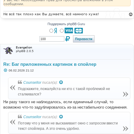
У вас нет необходимых прав для просмотра вложений в этом
сообщении.
Не всё так плохо как Вы думаете, всё намного хуже!
Поддержать phpBB Guru
Evangelion
phpBB 2.0.5
Re: Баг приложенных картинок в спойлер
С
06.02.2026 21:12
о
о
б
Counsellor
писал(а):
щ
е
Подскажите, пожалуйста ни кто с такой проблемой не
н
сталкивался?
и
е
Ни разу такого не наблюдалось, если единичный случай, то
возможно что-то задублировалось из-за нестабильного соединения.
Counsellor
писал(а):
Потому что у меня не выскакивает окно с запросом ввести
текст спойлера. А это очень удобно.