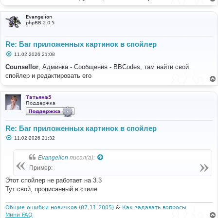
Evangelion
phpBB 2.0.5
Re: Баг приложенных картинок в спойлер
С
11.02.2026 21:08
о
о
Counsellor
, Админка - Сообщения - BBCodes, там найти свой
б
спойлер и редактировать его
щ
е
н
и
Татьяна5
е
Поддержка
Re: Баг приложенных картинок в спойлер
С
11.02.2026 21:32
о
о
б
Evangelion
писал(а):
щ
е
Пример:
н
и
Этот спойлер не работает на 3.3
е
Тут свой, прописанный в стиле
Общие ошибки новичков (07.11.2005)
&
Как задавать вопросы
Мини FAQ