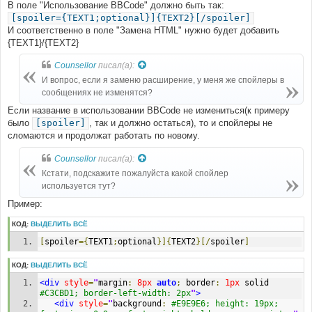
В поле "Использование BBCode" должно быть так:
[spoiler={TEXT1;optional}]{TEXT2}[/spoiler]
И соответственно в поле "Замена HTML" нужно будет добавить
{TEXT1}/{TEXT2}
Counsellor
писал(а):
И вопрос, если я заменю расширение, у меня же спойлеры в
сообщениях не изменятся?
Если название в использовании BBCode не измениться(к примеру
было
[spoiler]
, так и должно остаться), то и спойлеры не
сломаются и продолжат работать по новому.
Counsellor
писал(а):
Кстати, подскажите пожалуйста какой спойлер
используется тут?
Пример:
КОД:
ВЫДЕЛИТЬ ВСЁ
[
spoiler
={
TEXT1
;
optional
}]{
TEXT2
}[/
spoiler
]
КОД:
ВЫДЕЛИТЬ ВСЁ
<div
style
=
"
margin
:
8px
auto
;
 border
:
1px
 solid 
#C3CBD1; border-left-width: 2px
"
>
<div
style
=
"
background
:
#E9E9E6; height: 19px; 