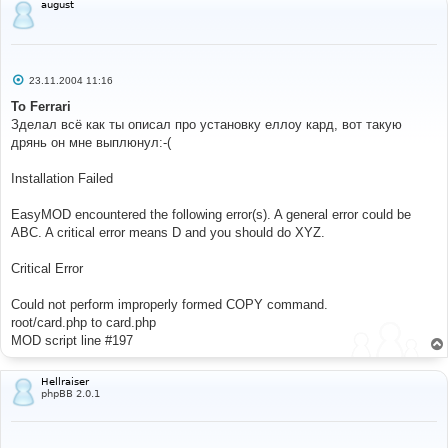
august
С
23.11.2004 11:16
о
о
To Ferrari
б
Зделал всё как ты описал про установку еллоу кард, вот такую
щ
е
дрянь он мне выплюнул:-(
н
и
е
Installation Failed
EasyMOD encountered the following error(s). A general error could be
ABC. A critical error means D and you should do XYZ.
Critical Error
Could not perform improperly formed COPY command.
root/card.php to card.php
MOD script line #197
Hellraiser
phpBB 2.0.1