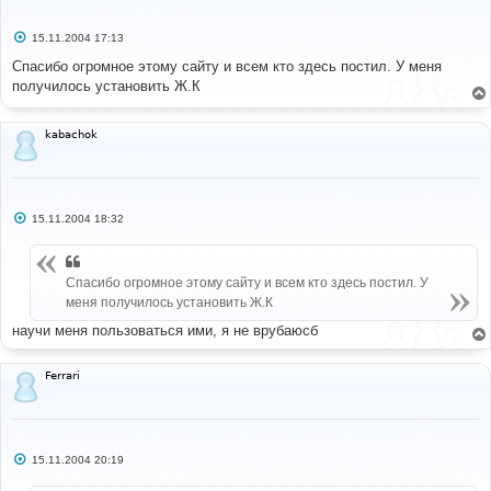
С
15.11.2004 17:13
о
о
Спасибо огромное этому сайту и всем кто здесь постил. У меня
б
получилось установить Ж.К
щ
е
н
и
kabachok
е
С
15.11.2004 18:32
о
о
б
щ
Спасибо огромное этому сайту и всем кто здесь постил. У
е
н
меня получилось установить Ж.К
и
е
научи меня пользоваться ими, я не врубаюсб
Ferrari
С
15.11.2004 20:19
о
о