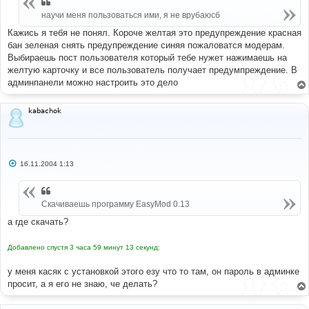
научи меня пользоваться ими, я не врубаюсб
Кажись я тебя не понял. Короче желтая это предупреждение красная
бан зеленая снять предупреждение синяя пожаловатся модерам.
Выбираешь пост пользователя который тебе нужет нажимаешь на
желтую карточку и все пользователь получает предумпреждение. В
админпанели можно настроить это дело
kabachok
С
16.11.2004 1:13
о
о
б
щ
Скачиваешь программу EasyMod 0.13
е
н
и
а где скачать?
е
Добавлено спустя 3 часа 59 минут 13 секунд:
у меня касяк с установкой этого езу что то там, он пароль в админке
просит, а я его не знаю, че делать?