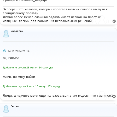
Эксперт - это человек, который избегает мелких ошибок на пути к
грандиозному провалу.
Любая более-менее сложная задача имеет несколько простых,
изящных, лёгких для понимания неправильных решений
kabachok
С
14.11.2004 21:14
о
о
ок, пасиба
б
щ
е
Добавлено спустя 28 минут 24 секунды:
н
и
е
млин, не могу найти
Добавлено спустя 3 часа 10 минут 17 секунд:
Люди, а научите меня еще пользоваться этим модом, что там и как?
Ferrari