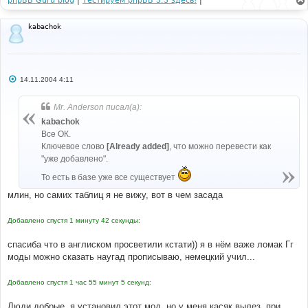
phpBB Guru blog
|
Тестируем phpBB 3.3 здесь!
|
kabachok
С
14.11.2004 4:11
о
о
б
Mr. Anderson писал(а):
щ
е
kabachok
н
Все ОК.
и
е
Ключевое слово
[Already added]
, что можно перевести как
"уже добавлено".
То есть в базе уже все существует
млин, но самих таблиц я не вижу, вот в чем засада
Добавлено спустя 1 минуту 42 секунды:
спасиба что в англиском просветили кстати)) я в нём важе ломак Гг
моды можно сказать наугад прописываю, немецкий учил...
Добавлено спустя 1 час 55 минут 5 секунд:
Люди добрые, я установил этот мод, но у меня касяк вылез, при