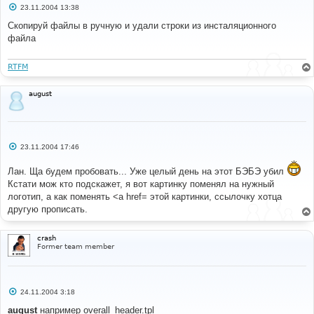
С
23.11.2004 13:38
о
о
Скопируй файлы в ручную и удали строки из инсталяционного
б
файла
щ
е
н
и
RTFM
е
august
С
23.11.2004 17:46
о
о
Лан. Ща будем пробовать... Уже целый день на этот БЭБЭ убил
б
щ
Кстати мож кто подскажет, я вот картинку поменял на нужный
е
логотип, а как поменять <a href= этой картинки, ссылочку хотца
н
и
другую прописать.
е
crash
Former team member
С
24.11.2004 3:18
о
о
august
например overall_header.tpl