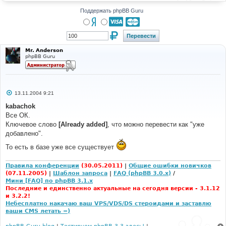
н
и
Поддержать phpBB Guru
е
Mr. Anderson
phpBB Guru
С
13.11.2004 9:21
о
о
kabachok
б
Все ОК.
щ
е
Ключевое слово
[Already added]
, что можно перевести как "уже
н
добавлено".
и
е
То есть в базе уже все существует
Правила конференции
(30.05.2011)
|
Общие ошибки новичков
(07.11.2005)
|
Шаблон запроса
|
FAQ (phpBB 3.0.x)
/
Мини [FAQ] по phpBB 3.1.x
Последние и единственно актуальные на сегодня версии - 3.1.12
и 3.2.2!
Небесплатно накачаю ваш VPS/VDS/DS стероидами и заставлю
ваши CMS летать =)