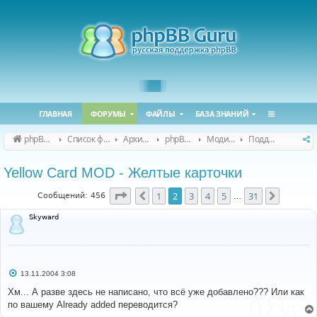
ГЛАВНАЯ
ФОРУМЫ
ФАЙЛЫ
БАЗА ЗНАНИЙ
phpBB Guru
Список форумов
Архивные форумы
phpBB 2.0.x (архив)
Модификация phpBB 2.0.x
Поддержка модов для phpBB 2.0.x
Yellow Card MOD - Желтые карточки
Страница
2
из
31
1
2
3
4
5
31
Пред.
След.
Сообщений: 456
…
Skyward
С
13.11.2004 3:08
о
о
Хм... А разве здесь не написано, что всё уже добавлено??? Или как
б
по вашему Already added переводится?
щ
е