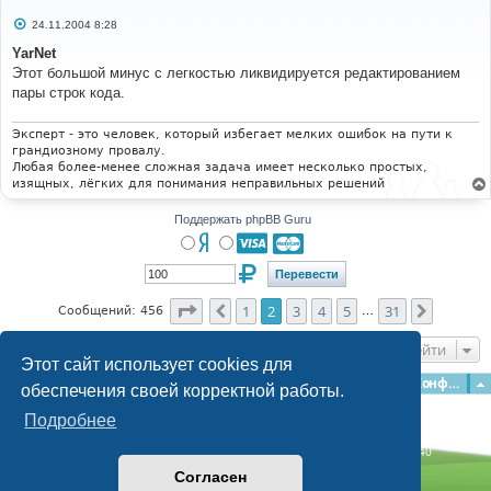
С
24.11.2004 8:28
о
о
YarNet
б
Этот большой минус с легкостью ликвидируется редактированием
щ
е
пары строк кода.
н
и
е
Эксперт - это человек, который избегает мелких ошибок на пути к
грандиозному провалу.
Любая более-менее сложная задача имеет несколько простых,
изящных, лёгких для понимания неправильных решений
Поддержать phpBB Guru
Страница
2
из
31
1
2
3
4
5
31
Пред.
След.
Сообщений: 456
…
Перейти
Этот сайт использует cookies для
Главная
Форумы
Наша команда
О команде
Конфиденциальность
обеспечения своей корректной работы.
Подробнее
Time: 0.120s
| Peak Memory Usage: 3.03 МБ | GZIP: Off |
Queries: 40
© phpBB Guru, 2004—2026
Согласен
Powered by
phpBB