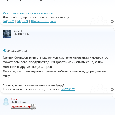
б
щ
е
н
и
Как правильно задавать вопросы
е
Для особо одаренных: поиск - это есть круто.
FAQ v.2
|
FAQ v.3
|
Шаблон запроса
YarNET
phpBB 2.0.6
С
24.11.2004 7:15
о
о
Самый большой минус в карточной системе наказаний - модератор
б
может сам себе предупреждения давать или банить себя, а при
щ
е
желании и других модераторов.
н
Хорошо, что хоть администратора забанить или предупредить не
и
е
могут.
Проверь, за что ты платишь деньги провайдеру?
Тестирование скорости соединения с
INNTERNET
Xpert
phpBB Guru