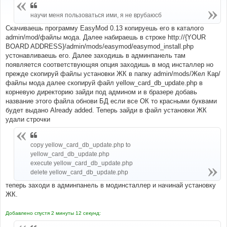
б
щ
научи меня пользоваться ими, я не врубаюсб
е
н
и
Скачиваешь программу EasyMod 0.13 копируешь его в каталого
е
admin/mod/файлы мода. Далее набираешь в строке http://{YOUR
BOARD ADDRESS}/admin/mods/easymod/easymod_install.php
устонавливаешь его. Далее заходишь в админпанель там
появляется соответствующяя опция заходишь в мод инсталлер но
прежде скопируй файлы установки ЖК в папку admin/mods/Жел Кар/
файлы мода далее скопируй файл yellow_card_db_update.php в
корневую директорию зайди под админом и в бразере добавь
название этого файла обнови БД если все ОК то красными буквами
будет выдано Already added. Теперь зайди в файл установки ЖК
удали строчки
copy yellow_card_db_update.php to
yellow_card_db_update.php
execute yellow_card_db_update.php
delete yellow_card_db_update.php
теперь заходи в админпанель в модинсталлер и начинай установку
ЖК.
Добавлено спустя 2 минуты 12 секунд: