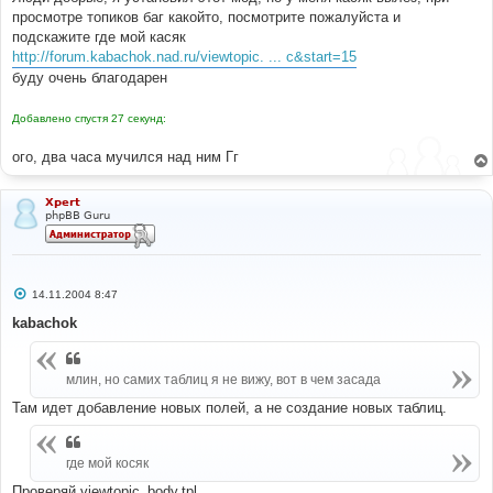
просмотре топиков баг какойто, посмотрите пожалуйста и
подскажите где мой касяк
http://forum.kabachok.nad.ru/viewtopic. ... c&start=15
буду очень благодарен
Добавлено спустя 27 секунд:
ого, два часа мучился над ним Гг
Xpert
phpBB Guru
С
14.11.2004 8:47
о
о
kabachok
б
щ
е
н
млин, но самих таблиц я не вижу, вот в чем засада
и
е
Там идет добавление новых полей, а не создание новых таблиц.
где мой косяк
Проверяй viewtopic_body.tpl