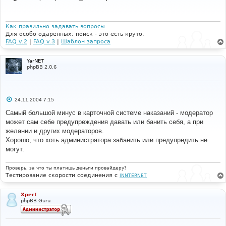
б
щ
е
н
и
Как правильно задавать вопросы
е
Для особо одаренных: поиск - это есть круто.
FAQ v.2
|
FAQ v.3
|
Шаблон запроса
YarNET
phpBB 2.0.6
С
24.11.2004 7:15
о
о
Самый большой минус в карточной системе наказаний - модератор
б
может сам себе предупреждения давать или банить себя, а при
щ
е
желании и других модераторов.
н
Хорошо, что хоть администратора забанить или предупредить не
и
е
могут.
Проверь, за что ты платишь деньги провайдеру?
Тестирование скорости соединения с
INNTERNET
Xpert
phpBB Guru