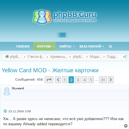
ГЛАВНАЯ
ФОРУМЫ
ФАЙЛЫ
БАЗА ЗНАНИЙ
phpBB Guru
Список форумов
Архивные форумы
phpBB 2.0.x (архив)
Модификация phpBB 2.0.x
Поддержка модов для phpBB 2.0.x
Yellow Card MOD - Желтые карточки
Страница
2
из
31
1
2
3
4
5
31
Пред.
След.
Сообщений: 456
…
Skyward
С
13.11.2004 3:08
о
о
Хм... А разве здесь не написано, что всё уже добавлено??? Или как
б
по вашему Already added переводится?
щ
е