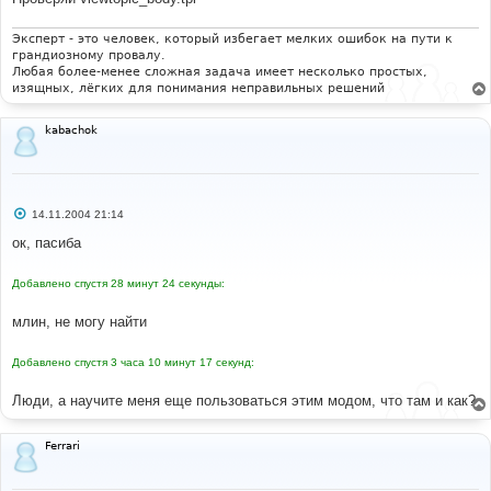
Эксперт - это человек, который избегает мелких ошибок на пути к
грандиозному провалу.
Любая более-менее сложная задача имеет несколько простых,
изящных, лёгких для понимания неправильных решений
kabachok
С
14.11.2004 21:14
о
о
ок, пасиба
б
щ
е
Добавлено спустя 28 минут 24 секунды:
н
и
е
млин, не могу найти
Добавлено спустя 3 часа 10 минут 17 секунд:
Люди, а научите меня еще пользоваться этим модом, что там и как?
Ferrari