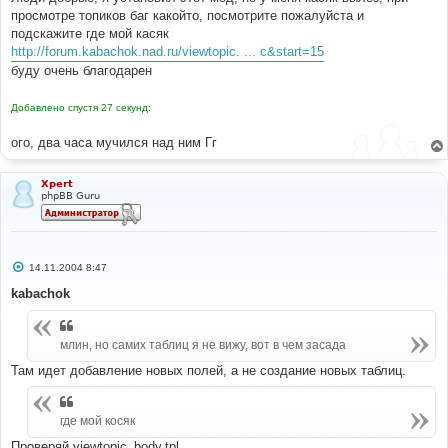
просмотре топиков баг какойто, посмотрите пожалуйста и
подскажите где мой касяк
http://forum.kabachok.nad.ru/viewtopic. ... c&start=15
буду очень благодарен
Добавлено спустя 27 секунд:
ого, два часа мучился над ним Гг
Xpert
phpBB Guru
С
14.11.2004 8:47
о
о
kabachok
б
щ
е
н
млин, но самих таблиц я не вижу, вот в чем засада
и
е
Там идет добавление новых полей, а не создание новых таблиц.
где мой косяк
Проверяй viewtopic_body.tpl