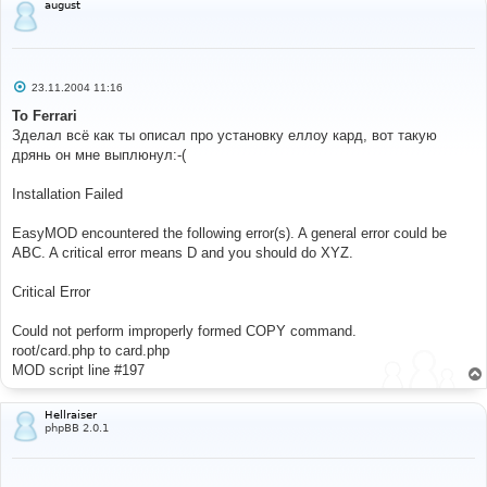
august
С
23.11.2004 11:16
о
о
To Ferrari
б
Зделал всё как ты описал про установку еллоу кард, вот такую
щ
е
дрянь он мне выплюнул:-(
н
и
е
Installation Failed
EasyMOD encountered the following error(s). A general error could be
ABC. A critical error means D and you should do XYZ.
Critical Error
Could not perform improperly formed COPY command.
root/card.php to card.php
MOD script line #197
Hellraiser
phpBB 2.0.1