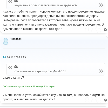
научи меня пользоваться ими, я не врубаюсб
Кажись я тебя не понял. Короче желтая это предупреждение красная
бан зеленая снять предупреждение синяя пожаловатся модерам.
Выбираешь пост пользователя который тебе нужет нажимаешь на
желтую карточку и все пользователь получает предумпреждение. В
админпанели можно настроить это дело
kabachok
С
16.11.2004 1:13
о
о
б
щ
Скачиваешь программу EasyMod 0.13
е
н
и
а где скачать?
е
Добавлено спустя 3 часа 59 минут 13 секунд:
у меня касяк с установкой этого езу что то там, он пароль в админке
просит, а я его не знаю, че делать?