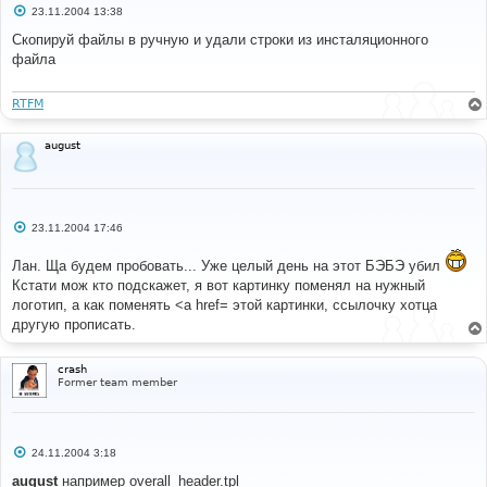
С
23.11.2004 13:38
о
о
Скопируй файлы в ручную и удали строки из инсталяционного
б
файла
щ
е
н
и
RTFM
е
august
С
23.11.2004 17:46
о
о
Лан. Ща будем пробовать... Уже целый день на этот БЭБЭ убил
б
щ
Кстати мож кто подскажет, я вот картинку поменял на нужный
е
логотип, а как поменять <a href= этой картинки, ссылочку хотца
н
и
другую прописать.
е
crash
Former team member
С
24.11.2004 3:18
о
о
august
например overall_header.tpl