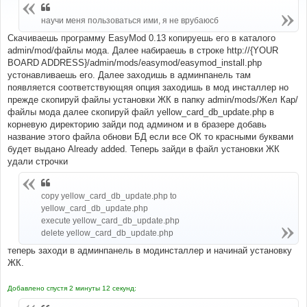
б
щ
научи меня пользоваться ими, я не врубаюсб
е
н
и
Скачиваешь программу EasyMod 0.13 копируешь его в каталого
е
admin/mod/файлы мода. Далее набираешь в строке http://{YOUR
BOARD ADDRESS}/admin/mods/easymod/easymod_install.php
устонавливаешь его. Далее заходишь в админпанель там
появляется соответствующяя опция заходишь в мод инсталлер но
прежде скопируй файлы установки ЖК в папку admin/mods/Жел Кар/
файлы мода далее скопируй файл yellow_card_db_update.php в
корневую директорию зайди под админом и в бразере добавь
название этого файла обнови БД если все ОК то красными буквами
будет выдано Already added. Теперь зайди в файл установки ЖК
удали строчки
copy yellow_card_db_update.php to
yellow_card_db_update.php
execute yellow_card_db_update.php
delete yellow_card_db_update.php
теперь заходи в админпанель в модинсталлер и начинай установку
ЖК.
Добавлено спустя 2 минуты 12 секунд: