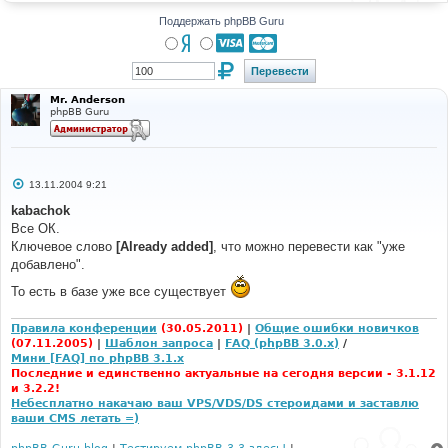
н
и
Поддержать phpBB Guru
е
Mr. Anderson
phpBB Guru
С
13.11.2004 9:21
о
о
kabachok
б
Все ОК.
щ
е
Ключевое слово
[Already added]
, что можно перевести как "уже
н
добавлено".
и
е
То есть в базе уже все существует
Правила конференции
(30.05.2011)
|
Общие ошибки новичков
(07.11.2005)
|
Шаблон запроса
|
FAQ (phpBB 3.0.x)
/
Мини [FAQ] по phpBB 3.1.x
Последние и единственно актуальные на сегодня версии - 3.1.12
и 3.2.2!
Небесплатно накачаю ваш VPS/VDS/DS стероидами и заставлю
ваши CMS летать =)