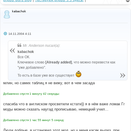
phpBB Guru blog
|
Тестируем phpBB 3.3 здесь!
|
kabachok
С
14.11.2004 4:11
о
о
б
Mr. Anderson писал(а):
щ
е
kabachok
н
Все ОК.
и
е
Ключевое слово
[Already added]
, что можно перевести как
"уже добавлено".
То есть в базе уже все существует
млин, но самих таблиц я не вижу, вот в чем засада
Добавлено спустя 1 минуту 42 секунды:
спасиба что в англиском просветили кстати)) я в нём важе ломак Гг
моды можно сказать наугад прописываю, немецкий учил...
Добавлено спустя 1 час 55 минут 5 секунд:
Люди добрые, я установил этот мод, но у меня касяк вылез, при