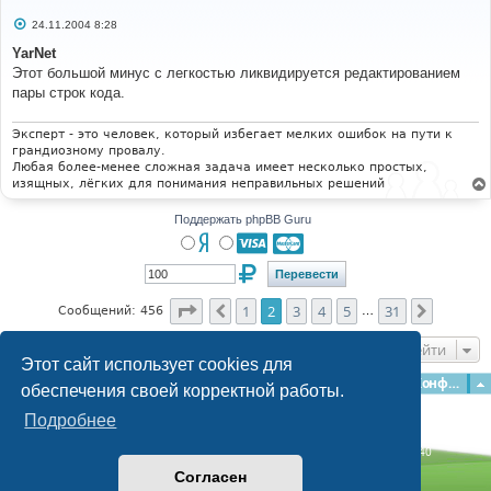
С
24.11.2004 8:28
о
о
YarNet
б
Этот большой минус с легкостью ликвидируется редактированием
щ
е
пары строк кода.
н
и
е
Эксперт - это человек, который избегает мелких ошибок на пути к
грандиозному провалу.
Любая более-менее сложная задача имеет несколько простых,
изящных, лёгких для понимания неправильных решений
Поддержать phpBB Guru
Страница
2
из
31
1
2
3
4
5
31
Пред.
След.
Сообщений: 456
…
Перейти
Этот сайт использует cookies для
Главная
Форумы
Наша команда
О команде
Конфиденциальность
обеспечения своей корректной работы.
Подробнее
Time: 0.118s
| Peak Memory Usage: 3.03 МБ | GZIP: Off |
Queries: 40
© phpBB Guru, 2004—2026
Согласен
Powered by
phpBB