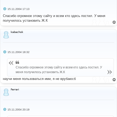
С
15.11.2004 17:13
о
о
Спасибо огромное этому сайту и всем кто здесь постил. У меня
б
получилось установить Ж.К
щ
е
н
и
kabachok
е
С
15.11.2004 18:32
о
о
б
щ
Спасибо огромное этому сайту и всем кто здесь постил. У
е
н
меня получилось установить Ж.К
и
е
научи меня пользоваться ими, я не врубаюсб
Ferrari
С
15.11.2004 20:19
о
о