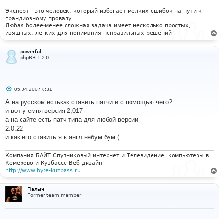
н
и
Эксперт - это человек, который избегает мелких ошибок на пути к
е
грандиозному провалу.
Любая более-менее сложная задача имеет несколько простых,
изящных, лёгких для понимания неправильных решений
powerful
phpBB 1.2.0
С
05.04.2007 8:31
о
о
А на русском естькак ставить патчи и с помощью чего?
б
и вот у емня версия 2,017
щ
е
а на сайте есть патч типа для любой версии
н
2,0,22
и
е
и как его ставить я в англ небум бум (
Компания БАЙТ Спутниковый интернет и Телевидение, компьютеры в
Кемерово и Кузбассе Веб дизайн
http://www.byte-kuzbass.ru
Палыч
Former team member