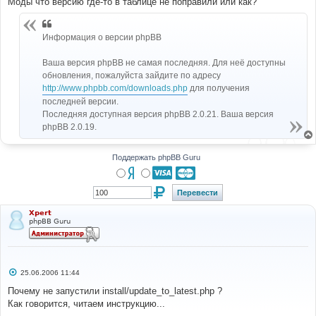
Моды что версию где-то в таблице не поправили или как?
и
е
Информация о версии phpBB
Ваша версия phpBB не самая последняя. Для неё доступны
обновления, пожалуйста зайдите по адресу
http://www.phpbb.com/downloads.php
для получения
последней версии.
Последняя доступная версия phpBB 2.0.21. Ваша версия
phpBB 2.0.19.
Поддержать phpBB Guru
Xpert
phpBB Guru
С
25.06.2006 11:44
о
о
Почему не запустили install/update_to_latest.php ?
б
Как говорится, читаем инструкцию...
щ
е