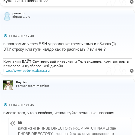
Куда вы это вбиваете??
powerful
phpBB 1.2.0
С
11.04.2007 17:40
о
о
в программе через SSH управление тоесть тама и вбиваю )))
б
ЭТУ строку или пути налдо как то расписать ? или чё ?
щ
е
н
и
Компания БАЙТ Спутниковый интернет и Телевидение, компьютеры в
е
Кемерово и Кузбассе Веб дизайн
http://www.byte-kuzbass.ru
Rayden
Former team member
С
11.04.2007 21:45
о
о
вместо того, что в скобках, используйте реальные названия.
б
щ
е
н
patch -cl -d [PHPBB DIRECTORY] -p1 < [PATCH NAME] (где
и
PHPBB DIRECTORY - корневой каталог установленного
е