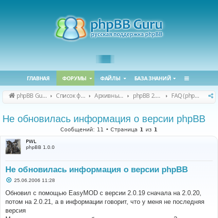
ГЛАВНАЯ
ФОРУМЫ
ФАЙЛЫ
БАЗА ЗНАНИЙ
phpBB Guru
Список форумов
Архивные форумы
phpBB 2.0.x (архив)
FAQ (phpBB 2.0.x)
Не обновилась информация о версии phpBB
Сообщений: 11 • Страница
1
из
1
PWL
phpBB 1.0.0
Не обновилась информация о версии phpBB
С
25.06.2006 11:28
о
о
Обновил с помощью EasyMOD с версии 2.0.19 сначала на 2.0.20,
б
потом на 2.0.21, а в информации говорит, что у меня не последняя
щ
е
версия
н