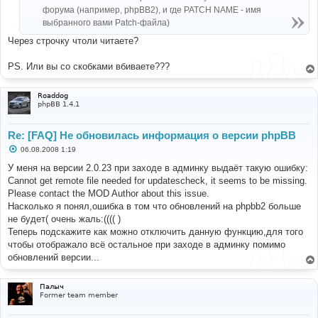
форума (например, phpBB2), и где PATCH NAME - имя
выбранного вами Patch-файла)
Через строчку чтоли читаете?
PS. Или вы со скобками вбиваете???
Roaddog
phpBB 1.4.1
Re: [FAQ] Не обновилась информация о версии phpBB
С
06.08.2008 1:19
о
о
У меня на версии 2.0.23 при заходе в админку выдаёт такую ошибку:
б
Cannot get remote file needed for updatescheck, it seems to be missing.
щ
е
Please contact the MOD Author about this issue.
н
Насколько я понял,ошибка в том что обновлений на phpbb2 больше
и
е
не будет( очень жаль:(((( )
Теперь подскажите как можно отключить данную функцию,для того
чтобы отображало всё остальное при заходе в админку помимо
обновлений версии...
Палыч
Former team member