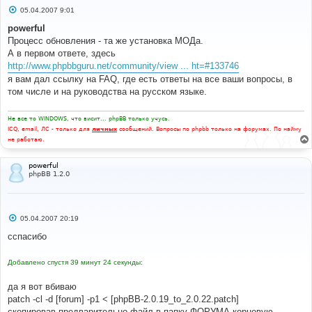
С
05.04.2007 9:01
о
о
powerful
б
Процесс обновления - та же установка МОДа.
щ
е
А в первом ответе, здесь
н
http://www.phpbbguru.net/community/view ... ht=#133746
и
е
я вам дал ссылку на FAQ, где есть ответы на все ваши вопросы, в
том числе и на руководства на русском языке.
Не все то WINDOWS, что висит... phpBB только учусь.
ICQ, email, ЛС - только для
личных
сообщений. Вопросы по phpbb только на форумах. По найму
не работаю.
powerful
phpBB 1.2.0
С
05.04.2007 20:19
о
о
cспасибо
б
щ
е
Добавлено спустя 39 минут 24 секунды:
н
и
е
да я вот вбиваю
patch -cl -d [forum] -p1 < [phpBB-2.0.19_to_2.0.22.patch]
скопировав предварительно файл в папку ФОРУМА корневую