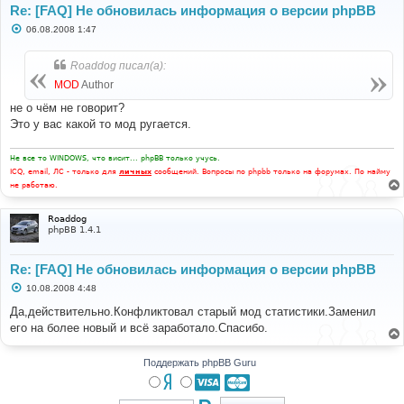
Re: [FAQ] Не обновилась информация о версии phpBB
С
06.08.2008 1:47
о
о
б
Roaddog писал(а):
щ
е
MOD
Author
н
и
не о чём не говорит?
е
Это у вас какой то мод ругается.
Не все то WINDOWS, что висит... phpBB только учусь.
ICQ, email, ЛС - только для
личных
сообщений. Вопросы по phpbb только на форумах. По найму
не работаю.
Roaddog
phpBB 1.4.1
Re: [FAQ] Не обновилась информация о версии phpBB
С
10.08.2008 4:48
о
о
Да,действительно.Конфликтовал старый мод статистики.Заменил
б
его на более новый и всё заработало.Спасибо.
щ
е
н
и
Поддержать phpBB Guru
е