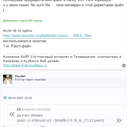
и у меня пишет No such file ... типа ненайден в этой директории файл
(
Добавлено спустя 30 секунд:
если чё то здесь
http://www.teosofia.ru/phpbb/docs/insta ... ABLE_files
воспользовался пунктом
7.iii. Patch-файл
Компания БАЙТ Спутниковый интернет и Телевидение, компьютеры в
Кемерово и Кузбассе Веб дизайн
http://www.byte-kuzbass.ru
Rayden
Former team member
С
08.04.2007 13:52
о
о
б
powerful писал(а):
щ
е
да я вот вбиваю
н
patch -cl -d [forum] -p1 < [phpBB-2.0.19_to_2.0.22.patch]
и
е