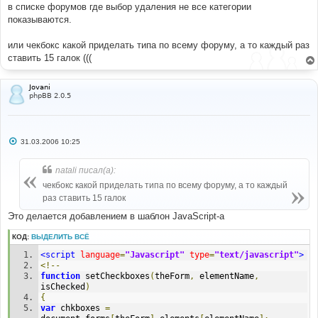
в списке форумов где выбор удаления не все категории
и
е
показываются.
или чекбокс какой приделать типа по всему форуму, а то каждый раз
ставить 15 галок (((
Jovani
phpBB 2.0.5
С
31.03.2006 10:25
о
о
б
natali писал(а):
щ
е
чекбокс какой приделать типа по всему форуму, а то каждый
н
раз ставить 15 галок
и
е
Это делается добавлением в шаблон JavaScript-а
КОД:
ВЫДЕЛИТЬ ВСЁ
<script
language
=
"Javascript"
type
=
"text/javascript"
>
<!--
function
 setCheckboxes
(
theForm
,
 elementName
,
isChecked
)
{
var
 chkboxes 
=