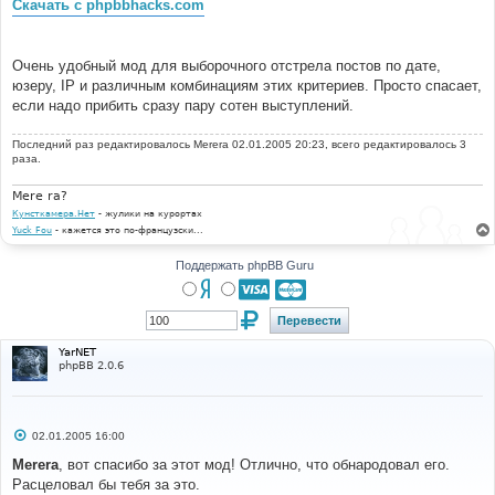
Скачать с phpbbhacks.com
и
е
Очень удобный мод для выборочного отстрела постов по дате,
юзеру, IP и различным комбинациям этих критериев. Просто спасает,
если надо прибить сразу пару сотен выступлений.
Последний раз редактировалось
Merera
02.01.2005 20:23, всего редактировалось 3
раза.
Mere ra?
Кунсткамера.Нет
- жулики на курортах
Yuck Fou
- кажется это по-французски...
Поддержать phpBB Guru
YarNET
phpBB 2.0.6
С
02.01.2005 16:00
о
о
Merera
, вот спасибо за этот мод! Отлично, что обнародовал его.
б
Расцеловал бы тебя за это.
щ