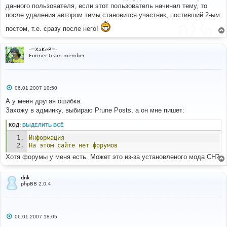
б
данного пользователя, если этот пользователь начинал тему, то
щ
е
после удаления автором темы становится участник, постивший 2-ым
н
и
постом, т.е. сразу после него!
е
-=XaKeP=-
Former team member
С
06.01.2007 10:50
о
о
А у меня другая ошибка.
б
Захожу в админку, выбираю Prune Posts, а он мне пишет:
щ
е
н
КОД:
ВЫДЕЛИТЬ ВСЁ
и
е
Информация
На
этом
сайте
нет
форумов
Хотя форумы у меня есть. Может это из-за установленого мода СН?
dnk
phpBB 2.0.4
С
06.01.2007 18:05
о