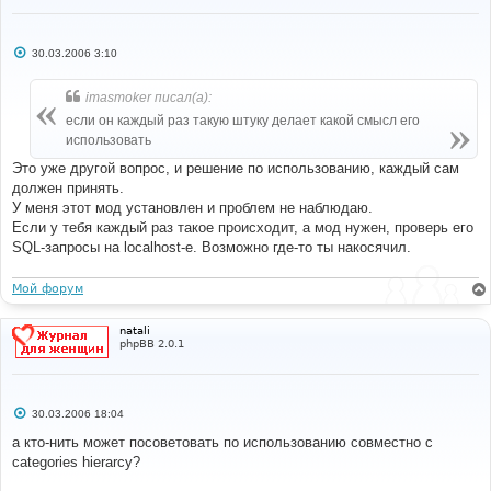
С
30.03.2006 3:10
о
о
б
imasmoker писал(а):
щ
е
если он каждый раз такую штуку делает какой смысл его
н
использовать
и
е
Это уже другой вопрос, и решение по использованию, каждый сам
должен принять.
У меня этот мод установлен и проблем не наблюдаю.
Если у тебя каждый раз такое происходит, а мод нужен, проверь его
SQL-запросы на localhost-е. Возможно где-то ты накосячил.
Мой форум
natali
phpBB 2.0.1
С
30.03.2006 18:04
о
о
а кто-нить может посоветовать по использованию совместно с
б
categories hierarcy?
щ
е
н