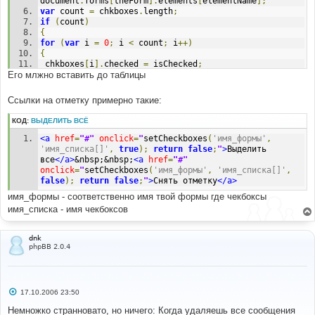
document
.
forms
[
theForm
].
elements
[
elementName
];
var
 count 
=
 chkboxes
.
length
;
if
(
count
)
{
for
(
var
 i 
=
0
;
 i 
<
 count
;
 i
++)
{
 chkboxes
[
i
].
checked 
=
 isChecked
;
Его млжно вставить до таблицы
}
}
else
Ссылки на отметку примерно такие:
{
chkboxes
.
checked 
=
 isChecked
;
КОД:
ВЫДЕЛИТЬ ВСЁ
}
return
true
;
<a
href
=
"#"
onclick
=
"
setCheckboxes
(
'имя_формы'
,
}
'имя_списка[]'
,
true
);
return
false
;
"
>
Выделить 
//-->
все
</a>
&nbsp;&nbsp;
<a
href
=
"#"
</script>
onclick
=
"
setCheckboxes
(
'имя_формы'
,
'имя_списка[]'
,
false
);
return
false
;
"
>
Снять отметку
</a>
имя_формы - соответственно имя твой формы где чекбоксы
имя_списка - имя чекбоксов
dnk
phpBB 2.0.4
С
17.10.2006 23:50
о
о
Немножко странновато, но ничего: Когда удаляешь все сообщения