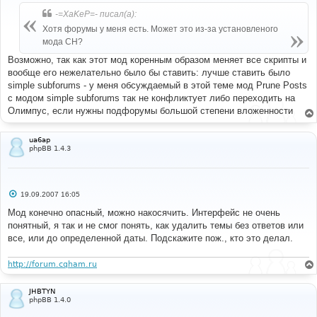
о
б
-=XaKeP=- писал(а):
щ
е
Хотя форумы у меня есть. Может это из-за установленого
н
мода СН?
и
е
Возможно, так как этот мод коренным образом меняет все скрипты и
вообще его нежелательно было бы ставить: лучше ставить было
simple subforums - у меня обсуждаемый в этой теме мод Prune Posts
с модом simple subforums так не конфликтует либо переходить на
Олимпус, если нужны подфорумы большой степени вложенности
ua6ap
phpBB 1.4.3
С
19.09.2007 16:05
о
о
Мод конечно опасный, можно накосячить. Интерфейс не очень
б
понятный, я так и не смог понять, как удалить темы без ответов или
щ
е
все, или до определенной даты. Подскажите пож., кто это делал.
н
и
е
http://forum.cqham.ru
JHBTYN
phpBB 1.4.0