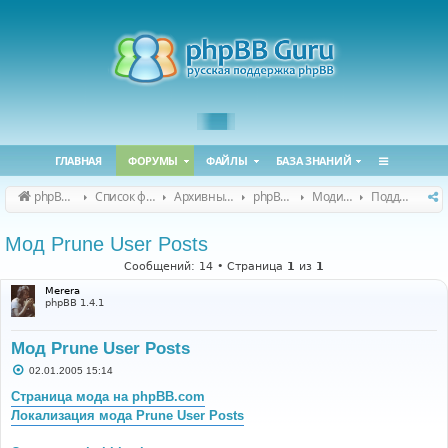
ГЛАВНАЯ
ФОРУМЫ
ФАЙЛЫ
БАЗА ЗНАНИЙ
phpBB Guru
Список форумов
Архивные форумы
phpBB 2.0.x (архив)
Модификация phpBB 2.0.x
Поддержка модов для phpBB 2.0.x
Мод Prune User Posts
Сообщений: 14 • Страница
1
из
1
Merera
phpBB 1.4.1
Мод Prune User Posts
С
02.01.2005 15:14
о
о
Страница мода на phpBB.com
б
Локализация мода Prune User Posts
щ
е
н