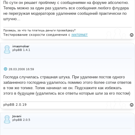
е
По сути он решает проблему с сообщениями на форуме абсолютно.
н
Теперь можно за один раз удалить все сообщения любого флудера
и
е
не перегружая модераторов удалением сообщений практически по
штучно…
Проверь, за что ты платишь деньги провайдеру?
Тестирование скорости соединения с
INNTERNET
imasmoker
phpBB 1.4.1
С
28.03.2006 16:59
о
о
Господа случилась страшная штука. При удалении постов одного
б
забанненого господина удалилось помимо этого более сотни ответов
щ
е
в том же топике. Топик начинал не он. Подскажите как избежать
н
этого в будущем (удалились все ответы которые шли за его постом)
и
е
phpBB 2.0.19
Jovani
phpBB 2.0.5