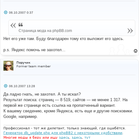
С
06.10.2007 0:37
о
о
б
щ
Страница мода на phpBB.com
е
н
и
Нет его уже там. Буду благодарен тому кто выложит его здесь.
е
p.s. Яндекс помочь не захотел...
Поручик
Former team member
С
06.10.2007 13:28
о
о
Да ладно гнать, не захотел. А ты искал?
б
Результат поиска: страниц — 8 519, сайтов — не менее 1 317. На
щ
е
первой же странице есть ссылка на пропатченный вариант.
н
К вашему сведению, кроме Яндекса, есть еще и другие поисковики.
и
е
Google, например.
Профессионал - тот же дилетант, только знающий, где ошибётся.
Генератор db_update.php для phpBB2 с некоторыми удобствами
.
Многие моды я беру или ищу
здесь
,
здесь
,
тут