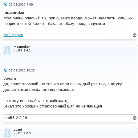
С
29.03.2006 7:09
о
о
imasmoker
б
Мод очень опасный т.к. при ошибке ввода, может наделать больших
щ
е
неприятностей. Совет - бэкапить базу перед запуском.
н
и
е
Мой форум
imasmoker
phpBB 1.4.1
С
29.03.2006 20:23
о
о
Jovani
б
да, совет хороший, но только если он каждый раз такую штуку
щ
е
делает какой смысл его использовать
н
и
е
поэтому вопрос был как избежать,
бэкап это хороший страховочный шаг, но не панацея
phpBB 2.0.19
Jovani
phpBB 2.0.5