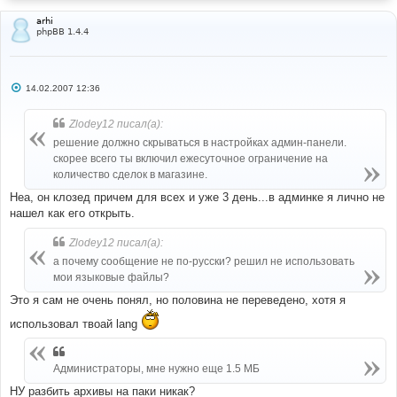
arhi
phpBB 1.4.4
С
14.02.2007 12:36
о
о
б
Zlodey12 писал(а):
щ
е
решение должно скрываться в настройках админ-панели.
н
скорее всего ты включил ежесуточное ограничение на
и
е
количество сделок в магазине.
Неа, он клозед причем для всех и уже 3 день...в админке я лично не
нашел как его открыть.
Zlodey12 писал(а):
а почему сообщение не по-русски? решил не использовать
мои языковые файлы?
Это я сам не очень понял, но половина не переведено, хотя я
использовал твоай lang
Администраторы, мне нужно еще 1.5 МБ
НУ разбить архивы на паки никак?