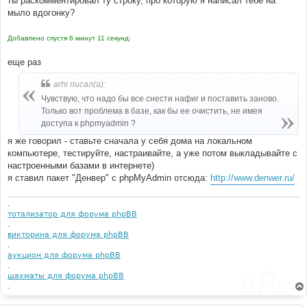
ты раскомментировал ту строку, про которую я написал тебе на
мыло вдогонку?
Добавлено спустя 6 минут 11 секунд:
еще раз
arhi писал(а):
Чувствую, что надо бы все снести нафиг и поставить заново.
Только вот проблема в базе, как бы ее очистить, не имея
доступа к phpmyadmin ?
я же говорил - ставьте сначала у себя дома на локальном
компьютере, тестируйте, настраивайте, а уже потом выкладывайте с
настроенными базами в интернете)
я ставил пакет "Денвер" с phpMyAdmin отсюда:
http://www.denwer.ru/
.
тотализатор для форума phpBB
.
викторина для форума phpBB
.
аукцион для форума phpBB
.
шахматы для форума phpBB
.