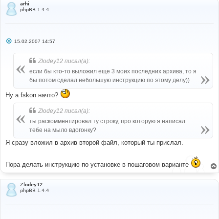
arhi
phpBB 1.4.4
С
15.02.2007 14:57
о
о
б
Zlodey12 писал(а):
щ
е
если бы кто-то выложил еще 3 моих последних архива, то я
н
бы потом сделал небольшую инструкцию по этому делу))
и
е
Ну а fskon начто?
Zlodey12 писал(а):
ты раскомментировал ту строку, про которую я написал
тебе на мыло вдогонку?
Я сразу вложил в архив второй файл, который ты прислал.
Пора делать инструкцию по установке в пошаговом варианте
Zlodey12
phpBB 1.4.4