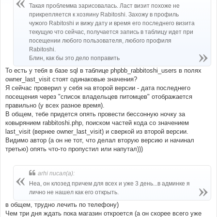
е
Такая проблемма зарисовалась. Ласт визит похоже не
н
прикрепляется к хозяину Rabitoshi. Захожу в профиль
и
е
чужого Rabitoshi и вижу дату и время его последнего визита
текущую что сейчас, получается запись в таблицу идет при
посещении любого пользователя, любого профиля
Rabitoshi.
Блин, как бы это дело поправить
То есть у тебя в базе sql в таблице phpbb_rabbitoshi_users в полях
owner_last_visit стоят одинаковые значения?
Я сейчас проверил у себя на второй версии - дата последнего
посещения через "список владельцев питомцев" отображается
правильно (у всех разное время).
В общем, тебе придется опять провести бессонную ночку за
ковырянием rabbitoshi.php, поиском частей кода со значением
last_visit (вернее owner_last_visit) и сверкой из второй версии.
Видимо автор (а он не тот, что делал вторую версию и начинал
третью) опять что-то пропустил или напутал)))
arhi писал(а):
Неа, он клозед причем для всех и уже 3 день...в админке я
лично не нашел как его открыть.
в общем, трудно лечить по телефону)
Чем три дня ждать пока магазин откроется (а он скорее всего уже