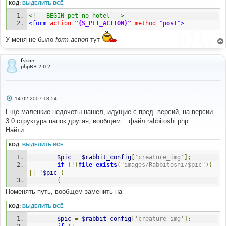
КОД:
ВЫДЕЛИТЬ ВСЁ
<!-- BEGIN pet_no_hotel -->
<form
action
=
"{S_PET_ACTION}"
method
=
"post"
>
У меня не было
form action
тут
fskon
phpBB 2.0.2
С
14.02.2007 18:54
о
о
Еще маленкие недочеты нашел, идущие с пред. версий, на версии
б
3.0 структура папок другая, вообщем... файл rabbitoshi.php
щ
е
Найти
н
и
КОД:
ВЫДЕЛИТЬ ВСЁ
е
$pic
=
$rabbit_config
[
'creature_img'
];
if
(!(
file_exists
(
"images/Rabbitoshi/$pic"
))
||
!
$pic
)
{
Поменять путь, вообщем заменить на
КОД:
ВЫДЕЛИТЬ ВСЁ
$pic
=
$rabbit_config
[
'creature_img'
];