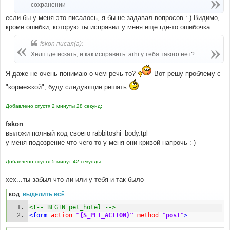
сохранении
если бы у меня это писалось, я бы не задавал вопросов :-) Видимо,
кроме ошибки, которую ты исправил у меня еще где-то ошибочка.
fskon писал(а):
Хелп где искать, и как исправить. arhi у тебя такого нет?
Я даже не очень понимаю о чем речь-то?
Вот решу проблему с
"кормежкой", буду следующие решать
Добавлено спустя 2 минуты 28 секунд:
fskon
выложи полный код своего rabbitoshi_body.tpl
у меня подозрение что чего-то у меня они кривой напрочь :-)
Добавлено спустя 5 минут 42 секунды:
хех...ты забыл что ли или у тебя и так было
КОД:
ВЫДЕЛИТЬ ВСЁ
<!-- BEGIN pet_hotel -->
<form
action
=
"{S_PET_ACTION}"
method
=
"post"
>