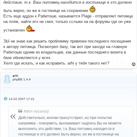
действие, т.к. Ваш питомец находится в гостинице
и это должно
быть верно, он же в гостинице на сохранении
Есть еще аддон к Рабитоше, называется Plage - отправляет питомца
на пляж, найти его не смог, только сслыки на на форумы где он уже
установлен
ЗЫ не знаю как решить проблемму привязки последнего посещения
к автору питомца. Посмотрел базу, так вот при заходе на главную
Рабитоши одним из владельцев, как данные последнего визита в
базе обновляются у всех.
Хелп где искать, и как исправить. arhi у тебя такого нет?
arhi
phpBB 1.4.4
С
14.02.2007 17:41
о
о
б
fskon писал(а):
щ
е
Действительно, кнопки присутствуют, но при попытке
н
например - покормить, выскакивает надпись Вы не можете
и
е
выполнить это действие, т.к. Ваш питомец находится в
гостинице и это должно быть верно, он же в гостинице на