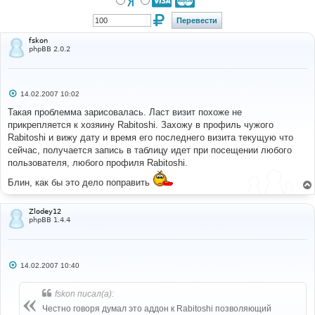
fskon
phpBB 2.0.2
С
14.02.2007 10:02
о
о
Такая проблемма зарисовалась. Ласт визит похоже не
б
прикрепляется к хозяину Rabitoshi. Захожу в профиль чужого
щ
е
Rabitoshi и вижу дату и время его последнего визита текущую что
н
сейчас, получается запись в таблицу идет при посещении любого
и
е
пользователя, любого профиля Rabitoshi.
Блин, как бы это дело поправить
Zlodey12
phpBB 1.4.4
С
14.02.2007 10:40
о
о
б
fskon писал(а):
щ
е
Честно говоря думал это аддон к Rabitoshi позволяющий
н