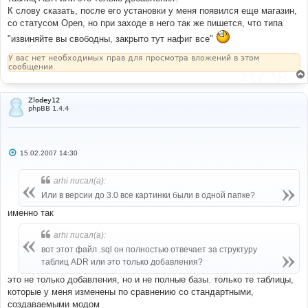
К слову сказать, после его установки у меня появился еще магазин,
со статусом Open, но при заходе в него так же пишется, что типа
"извиняйте вы свободны, закрыто тут нафиг все"
У вас нет необходимых прав для просмотра вложений в этом
сообщении.
Zlodey12
phpBB 1.4.4
С
15.02.2007 14:30
о
о
б
arhi писал(а):
щ
е
Или в версии до 3.0 все картинки были в одной папке?
н
и
именно так
е
arhi писал(а):
вот этот файл .sql он полностью отвечает за структуру
таблиц ADR или это только добавления?
это не только добавления, но и не полные базы. только те таблицы,
которые у меня изменены по сравнению со стандартными,
создаваемыми модом