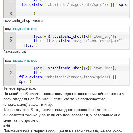
if
(!
(
file_exists
(
"rabbitoshi/images/pets/$pic"
))
||
!
$pic
)
{
rabbitoshi_shop, найти
КОД:
ВЫДЕЛИТЬ ВСЁ
$pic
=
$rabbitoshi_shop
[
$k
][
'item_img'
];
if
(!(
file_exists
(
"images/Rabbitoshi/$pic"
))
||
!
$pic
)
Заменить на
КОД:
ВЫДЕЛИТЬ ВСЁ
$pic
=
$rabbitoshi_shop
[
$k
][
'item_img'
];
if
(!
(
file_exists
(
"rabbitoshi/images/items/$pic"
))
||
!
$pic
)
Теперь вроде все.
По моей проблемме - время последнего посещения обновляется у
всех владельцев Рабитош, если кто то из пользователе
(владельцев) зашел в игру.
Так не должно быть, время последнего посещения должно
обновлятся только у зашедшего пользователя, у остальных оно
менятся не должно.
arhi
Помменял код в первом сообщении на этой станице, не тот кусок