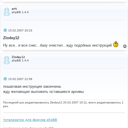
arhi
phpBB 1.4.4
С
15.02.2007 20:23
о
о
Zlodey12
б
щ
Ну все...я все снес...базу очистил...жду подобных инструкций
е
н
и
Zlodey12
е
phpBB 1.4.4
С
15.02.2007 21:58
о
о
пошаговая инструкция закончена.
б
жду желающих выложить оставшиеся архивы
щ
е
н
Последний раз редактировалось
и
Zlodey12
20.02.2007 10:11, всего редактировалось 1
е
раз.
.
тотализатор для форума phpBB
.