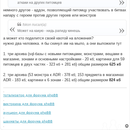
аткаки на других питомцев
и
е
немного другое - аддон, позволяющий питомцу участвовать в битвах
напару с героем против других героев или монстров
fskon писал(а):
Может на какую - нидь рапиду кинешь
а может кто поделится своей квотой на вложения?
нужно два человека. я бы скинул им на мыло, а они выложили тут
1. три архива (sql-базы с новыми питомцами, монстрами, вещами в
магазине, зонами и основными настройками - 20 кб; картинки для 59
питомцев в двух частях - 323 кб + 281 кб) общим размером
625 кб
2. три архива (53 монстра к ADR - 378 кб; 153 предмета в магазинах
ADR - 183 кб; картинки к 6 зонам - 261 кб) общим размером
824 кб
.
тотализатор для форума phpBB
.
викторина для форума phpBB
.
аукцион для форума phpBB
.
шахматы для форума phpBB
.