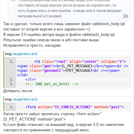
- перепроверь еще раз установку мода, или попробуй
н
поставить вторую версию (если вторая не заработает, то
и
е
хоть будем знать в чем ошибка - в моде или в твоем форуме/
неправильной установке)
Так и сделал, только всего лишь заменил файл rabbitoshi_body.tpl
поставил от второй версии и все заработало =)
В версии 3.0 ошибка автора мода в файле rabbitoshi_body.tpl.
Результат ошибки описан мною и arhi постами выше.
Исправляется просто, находим:
КОД:
ВЫДЕЛИТЬ ВСЁ
<td
class
=
"row1"
align
=
"center"
colspan
=
"2"
>
<span
class
=
"gen"
><b>
{L_PET_MESSAGE}
</b></span><br
/>
<span
class
=
"gensmall"
>
{PET_MESSAGE}
<br
/></span>
</td>
</tr>
<!-- END pet_no_hotel -->
Добавить после
КОД:
ВЫДЕЛИТЬ ВСЁ
<form
action
=
"{S_CONFIG_ACTION}"
method
=
"post"
>
Автор просто забыл прописать строчку <form action="
{S_PET_ACTION}" method="post">
Кстати файл отвечает за внешний вид, и версия 3.0 по симпотнее
смотрится по сравнениию с предыдущей имхо.