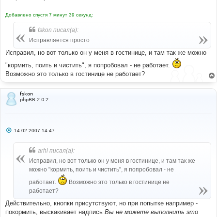
Добавлено спустя 7 минут 39 секунд:
fskon писал(а):
Исправляется просто
Исправил, но вот только он у меня в гостинице, и там так же можно
"кормить, поить и чистить", я попробовал - не работает.
Возможно это только в гостинице не работает?
fskon
phpBB 2.0.2
С
14.02.2007 14:47
о
о
б
arhi писал(а):
щ
е
Исправил, но вот только он у меня в гостинице, и там так же
н
можно "кормить, поить и чистить", я попробовал - не
и
е
работает.
Возможно это только в гостинице не
работает?
Действительно, кнопки присутствуют, но при попытке например -
покормить, выскакивает надпись
Вы не можете выполнить это