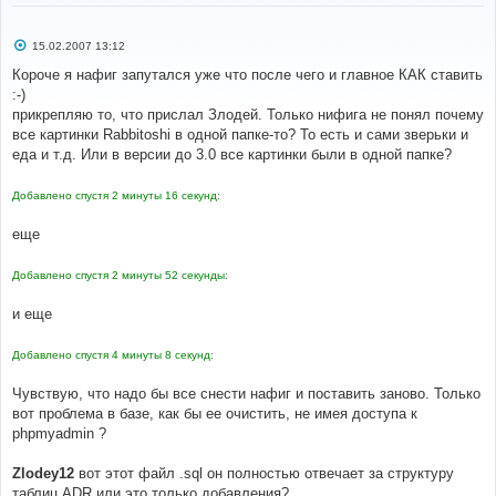
С
15.02.2007 13:12
о
о
Короче я нафиг запутался уже что после чего и главное КАК ставить
б
:-)
щ
е
прикрепляю то, что прислал Злодей. Только нифига не понял почему
н
все картинки Rabbitoshi в одной папке-то? То есть и сами зверьки и
и
е
еда и т.д. Или в версии до 3.0 все картинки были в одной папке?
Добавлено спустя 2 минуты 16 секунд:
еще
Добавлено спустя 2 минуты 52 секунды:
и еще
Добавлено спустя 4 минуты 8 секунд:
Чувствую, что надо бы все снести нафиг и поставить заново. Только
вот проблема в базе, как бы ее очистить, не имея доступа к
phpmyadmin ?
Zlodey12
вот этот файл .sql он полностью отвечает за структуру
таблиц ADR или это только добавления?