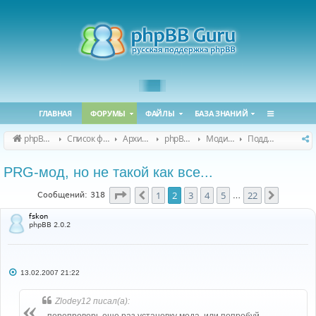
ГЛАВНАЯ
ФОРУМЫ
ФАЙЛЫ
БАЗА ЗНАНИЙ
phpBB Guru
Список форумов
Архивные форумы
phpBB 2.0.x (архив)
Модификация phpBB 2.0.x
Поддержка модов для phpBB 2.0.x
PRG-мод, но не такой как все...
Страница
2
из
22
1
2
3
4
5
22
Пред.
След.
Сообщений: 318
…
fskon
phpBB 2.0.2
С
13.02.2007 21:22
о
о
б
Zlodey12 писал(а):
щ
е