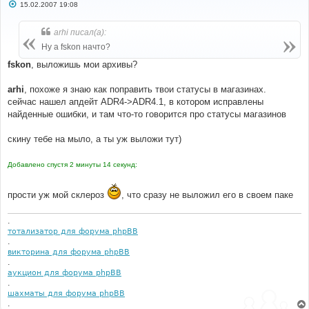
С
15.02.2007 19:08
о
о
б
arhi писал(а):
щ
е
Ну а fskon начто?
н
и
fskon
, выложишь мои архивы?
е
arhi
, похоже я знаю как поправить твои статусы в магазинах.
сейчас нашел апдейт ADR4->ADR4.1, в котором исправлены
найденные ошибки, и там что-то говорится про статусы магазинов
скину тебе на мыло, а ты уж выложи тут)
Добавлено спустя 2 минуты 14 секунд:
прости уж мой склероз
, что сразу не выложил его в своем паке
.
тотализатор для форума phpBB
.
викторина для форума phpBB
.
аукцион для форума phpBB
.
шахматы для форума phpBB
.