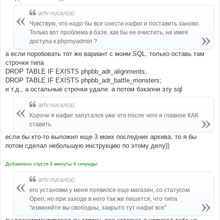
arhi писал(а):
Чувствую, что надо бы все снести нафиг и поставить заново.
Только вот проблема в базе, как бы ее очистить, не имея
доступа к phpmyadmin ?
а если поробовать тот же вариант с моим SQL. только оставь там
строчки типа
DROP TABLE IF EXISTS phpbb_adr_alignments;
DROP TABLE IF EXISTS phpbb_adr_battle_monsters;
и т.д., а остальные строчки удали. а потом бэкапни эту sql
arhi писал(а):
Короче я нафиг запутался уже что после чего и главное КАК
ставить
если бы кто-то выложил еще 3 моих последних архива, то я бы
потом сделал небольшую инструкцию по этому делу))
Добавлено спустя 3 минуты 4 секунды:
arhi писал(а):
его установки у меня появился еще магазин, со статусом
Open, но при заходе в него так же пишется, что типа
"извиняйте вы свободны, закрыто тут нафиг все"