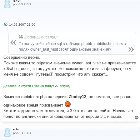
fskon
phpBB 2.0.2
С
14.02.2007 21:50
о
о
б
Zlodey12 писал(а):
щ
е
То есть у тебя в базе sql в таблице phpbb_rabbitoshi_users в
н
полях owner_last_visit стоят одинаковые значения?
и
е
Совершенно верно.
Похоже каким то образом значение owner_last_visit не привязывается
к $rabbit_user , я так думаю. Но возможно что и из за форума, он у
меня не совсем "путевый" посмотрим что arhi скажет...
Добавлено спустя 1 час 26 минут 27 секунд:
Заменил rabbitoshi.php на версию
Zlodey12
, не помогло, все равно
одинаковое время присваивает
Кстати код мало чем отличатся, и 3.0 это с их же сайта. Насколько
понял по английски они открещиваются от версии 3.1 и выше.
arhi
phpBB 1.4.4