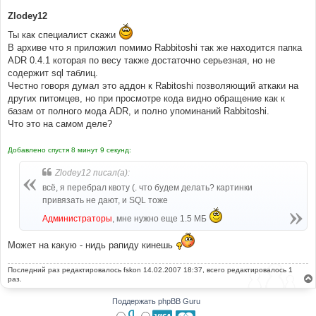
Zlodey12
Ты как специалист скажи
В архиве что я приложил помимо Rabbitoshi так же находится папка
ADR 0.4.1 которая по весу также достаточно серьезная, но не
содержит sql таблиц.
Честно говоря думал это аддон к Rabitoshi позволяющий аткаки на
других питомцев, но при просмотре кода видно обращение как к
базам от полного мода ADR, и полно упоминаний Rabbitoshi.
Что это на самом деле?
Добавлено спустя 8 минут 9 секунд:
Zlodey12 писал(а):
всё, я перебрал квоту (. что будем делать? картинки
привязать не дают, и SQL тоже
Администраторы
, мне нужно еще 1.5 МБ
Может на какую - нидь рапиду кинешь
Последний раз редактировалось
fskon
14.02.2007 18:37, всего редактировалось 1
раз.
Поддержать phpBB Guru