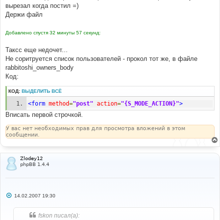
вырезал когда постил =)
Держи файл
Добавлено спустя 32 минуты 57 секунд:
Таксс еще недочет...
Не соритруется список пользователей - прокол тот же, в файле
rabbitoshi_owners_body
Код:
КОД:
ВЫДЕЛИТЬ ВСЁ
<form
method
=
"post"
action
=
"{S_MODE_ACTION}"
>
Вписать первой строчкой.
У вас нет необходимых прав для просмотра вложений в этом
сообщении.
Zlodey12
phpBB 1.4.4
С
14.02.2007 19:30
о
о
б
fskon писал(а):
щ