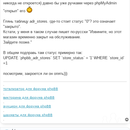
никогда не откроется) давно бы уже ручками через phpMyAdmin
"открыл" его
Глянь таблицу adr_stores. где-то стоит статус "0"? это означает
"закрыто".
Кстати, у меня в таком случае пишет по-русски "Извините, но этот
магазин временно закрыт на обслуживание.
Зайдите позже."
В общем подправь там статус примерно так:
UPDATE `phpbb_adr_stores` SET `store_status` = '1' WHERE `store_id`
=1
посмотрим, закроется ли он опять)))
.
тотализатор для форума phpBB
.
викторина для форума phpBB
.
аукцион для форума phpBB
.
шахматы для форума phpBB
.