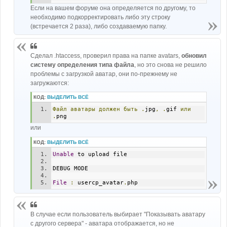
Если на вашем форуме она определяется по другому, то
необходимо подкорректировать либо эту строку
(встречается 2 раза), либо создаваемую папку.
Сделал .htaccess, проверил права на папке avatars,
обновил
систему определения типа файла
, но это снова не решило
проблемы с загрузкой аватар, они по-прежнему не
загружаются:
КОД:
ВЫДЕЛИТЬ ВСЁ
Файл
аватары
должен
быть
.
jpg
,
.
gif 
или
.
png
или
КОД:
ВЫДЕЛИТЬ ВСЁ
Unable
 to upload file 
DEBUG MODE 
File
:
 usercp_avatar
.
php
В случае если пользователь выбирает "Показывать аватару
с другого сервера" - аватара отображается, но не