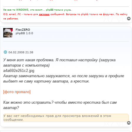
н
и
е
Не все то WINDOWS, что висит... phpBB только учусь.
ICQ, email, ЛС - только для
личных
сообщений. Вопросы по phpbb только на форумах. По найму
не работаю.
FlexZERO
phpBB 1.0.0
С
04.02.2008 21:38
о
о
У меня вот какая проблема. Я поставил настройку (загрузка
б
аватаров с компьютера)
щ
е
a4a692e261c2.jpg
н
Аватар замечательно загружается, но после загрузки в профиле
и
е
выдает не саму картинку аватара, а крестик.
[фото пропало]
Как можно это исправить? чтобы вместо крестика был сам
аватар?
У вас нет необходимых прав для просмотра вложений в этом
сообщении.