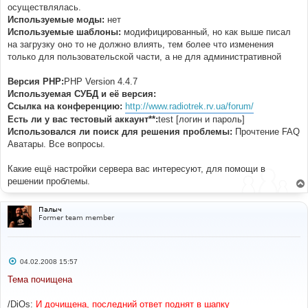
осуществлялась.
Используемые моды:
нет
Используемые шаблоны:
модифицированный, но как выше писал
на загрузку оно то не должно влиять, тем более что изменения
только для пользовательской части, а не для административной
Версия PHP:
PHP Version 4.4.7
Используемая СУБД и её версия:
Ссылка на конференцию:
http://www.radiotrek.rv.ua/forum/
Есть ли у вас тестовый аккаунт**:
test [логин и пароль]
Использовался ли поиск для решения проблемы:
Прочтение FAQ
Аватары. Все вопросы.
Какие ещё настройки сервера вас интересуют, для помощи в
решении проблемы.
Палыч
Former team member
С
04.02.2008 15:57
о
о
Тема почищена
б
щ
е
/DiOs:
И дочищена, последний ответ поднят в шапку