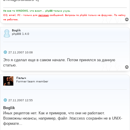
Не все то WINDOWS, что висит... phpBB только учусь.
ICQ, email, ЛС - только для
личных
сообщений. Вопросы по phpbb только на форумах. По найму
не работаю.
Boglik
phpBB 1.4.0
С
27.11.2007 10:08
о
о
Это я сделал еще в самом начале. Потом принялся за данную
б
статью.
щ
е
н
и
Палыч
е
Former team member
С
27.11.2007 12:55
о
о
Boglik
б
Иных рецептов нет. Как и примеров, что они не работают.
щ
е
Возможны нюансы, например, файл .htaccess сохранён не в UNIX-
н
формате...
и
е