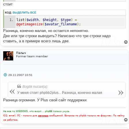
стоит
КОД:
ВЫДЕЛИТЬ ВСЁ
list
(
$width
,
$height
,
$type
)
=
@getimagesize
(
$avatar_filename
);
Разница, конечно малая, но остается непонятно.
Две или три строки выводить? Написано что три строки надо
ставить, а в примере всего лишь две.
Палыч
Former team member
С
29.11.2007 10:51
о
о
б
Boglik писал(а):
щ
е
У меня стоит phpbb2plus... Разница, конечно малая
н
и
Разница огромная. У Plus свой сайт поддержки.
е
Не все то WINDOWS, что висит... phpBB только учусь.
ICQ, email, ЛС - только для
личных
сообщений. Вопросы по phpbb только на форумах. По найму
не работаю.