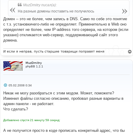
б
MuzDmitry писал(а):
щ
е
На разные домены поставить не получилось
н
и
Домен -- это не более, чем запись в DNS. Само по себе это понятие
е
с т.з. установкичего-либо не определяет. Применительно в Web оно
определяет не более, чем IP-address того сервера, на котором (если
указано) откликается web-сервер, поддерживающий сайт этого
домена.
И если я неправ, пусть старшие товарищи поправят меня
MuzDmitry
phpBB 1.2.1
С
05.02.2008 0:34
о
о
Никак не могу разобраться с этим модом. Может, поможете?
б
Изменил файлы согласно описанию, пробовал разные варианты в
щ
е
админ панели - не работает.
н
Что сделать?
и
е
Добавлено спустя 21 минуту 59 секунд:
А не получится просто в коде прописать конкретный адрес, что бы