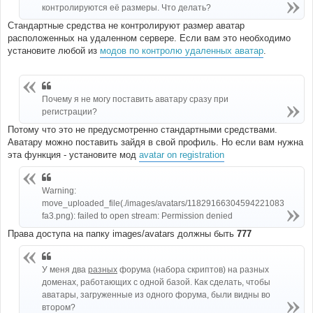
контролируются её размеры. Что делать?
Стандартные средства не контролируют размер аватар
расположенных на удаленном сервере. Если вам это необходимо
установите любой из
модов по контролю удаленных аватар
.
Почему я не могу поставить аватару сразу при
регистрации?
Потому что это не предусмотренно стандартными средствами.
Аватару можно поставить зайдя в свой профиль. Но если вам нужна
эта функция - установите мод
avatar on registration
Warning:
move_uploaded_file(./images/avatars/11829166304594221083
fa3.png): failed to open stream: Permission denied
Права доступа на папку images/avatars должны быть
777
У меня два
разных
форума (набора скриптов) на разных
доменах, работающих с одной базой. Как сделать, чтобы
аватары, загруженные из одного форума, были видны во
втором?