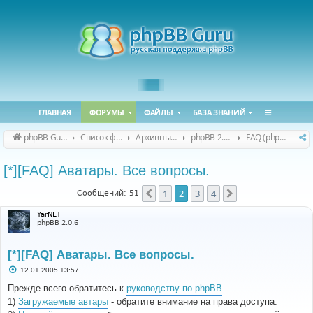
ГЛАВНАЯ
ФОРУМЫ
ФАЙЛЫ
БАЗА ЗНАНИЙ
phpBB Guru
Список форумов
Архивные форумы
phpBB 2.0.x (архив)
FAQ (phpBB 2.0.x)
[*][FAQ] Аватары. Все вопросы.
1
2
3
4
Пред.
След.
Сообщений: 51
YarNET
phpBB 2.0.6
[*][FAQ] Аватары. Все вопросы.
С
12.01.2005 13:57
о
о
Прежде всего обратитесь к
руководству по phpBB
б
1)
Загружаемые автары
- обратите внимание на права доступа.
щ
е