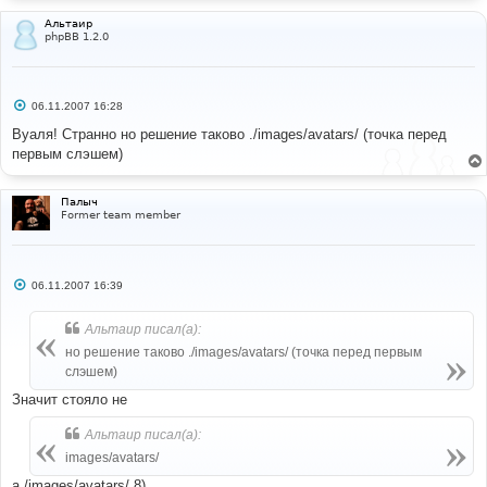
Альтаир
phpBB 1.2.0
С
06.11.2007 16:28
о
о
Вуаля! Странно но решение таково ./images/avatars/ (точка перед
б
первым слэшем)
щ
е
н
и
Палыч
е
Former team member
С
06.11.2007 16:39
о
о
б
Альтаир писал(а):
щ
е
но решение таково ./images/avatars/ (точка перед первым
н
слэшем)
и
е
Значит стояло не
Альтаир писал(а):
images/avatars/
а /images/avatars/ 8)