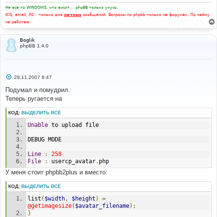
Не все то WINDOWS, что висит... phpBB только учусь.
ICQ, email, ЛС - только для
личных
сообщений. Вопросы по phpbb только на форумах. По найму
не работаю.
Boglik
phpBB 1.4.0
С
28.11.2007 8:47
о
о
Подумал и помудрил.
б
Теперь ругается на
щ
е
н
КОД:
ВЫДЕЛИТЬ ВСЁ
и
е
Unable
 to upload file
DEBUG MODE
Line
:
258
File
:
 usercp_avatar
.
php
У меня стоит phpbb2plus и вместо:
КОД:
ВЫДЕЛИТЬ ВСЁ
list
(
$width
,
$height
)
=
@getimagesize
(
$avatar_filename
);
}