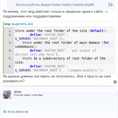
Воспользуйтесь модом Avatar Gallery Outside phpBB
По-моему, этот мод работает только в пределах одного сайта - с
поддоменами или поддиректориями.
КОД:
ВЫДЕЛИТЬ ВСЁ
Store
 under the root folder of the site 
(
default
):
define
(
'AVATAR_ROOT'
,
$_SERVER
[
'DOCUMENT_ROOT'
]);
Store
 under the root folder of main domain 
(
for
subdomains
):
define
(
'AVATAR_ROOT'
,
'put output of 
docroot_test.php here'
);
Store
in
 a subdirectory of root folder of the 
site
:
define
(
'AVATAR_ROOT'
,
$_SERVER
[
'DOCUMENT_ROOT'
]
.
'/images/avatars/'
);
На разные домены поставить не получилось. Или я просто не смог
разобраться?
/DiOs
Former team member
С
05.02.2008 0:08
о
о