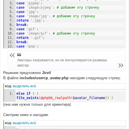
case
'pjpeg'
:
case
'image/pjpeg'
:
# добавим эту строчку 
case
'jpg'
:
case
'image/jpg'
:
# добавим эту строчку 
return
'.jpg'
;
break
;
case
'gif'
:
case
'image/gif'
:
# добавим эту строчку 
return
'.gif'
;
break
;
case
'png'
:
case
'image/png'
:
# добавим эту строчку 
return
'.png'
;
break
;
Аватары загружаются, но не контролируется размеры
аватар.
Решение предложено
Jirvil
В файле
includes/usercp_avatar.php
находим следующую строку:
КОД:
ВЫДЕЛИТЬ ВСЁ
else
if
(
(
file_exists
(
@phpbb_realpath
(
$avatar_filename
))
)
(она нам нужна только для ориентира)
Смотрим ниже и находим:
КОД:
ВЫДЕЛИТЬ ВСЁ