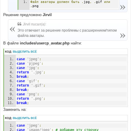
Файл
аватары
должен
быть
.
jpg
,
.
gif 
или
.
png
Решение предложено
Jirvil
Jirvil писал(а):
Это отвечает за решение проблемы с расширением/типом
файла аватары.
В файле
includes/usercp_avatar.php
найти:
КОД:
ВЫДЕЛИТЬ ВСЁ
case
'jpeg'
:
case
'pjpeg'
:
case
'jpg'
:
return
'.jpg'
;
break
;
case
'gif'
:
return
'.gif'
;
break
;
case
'png'
:
return
'.png'
;
break
;
Заменить на:
КОД:
ВЫДЕЛИТЬ ВСЁ
case
'jpeg'
:
case
'image/jpeg'
:
# добавим эту строчку 