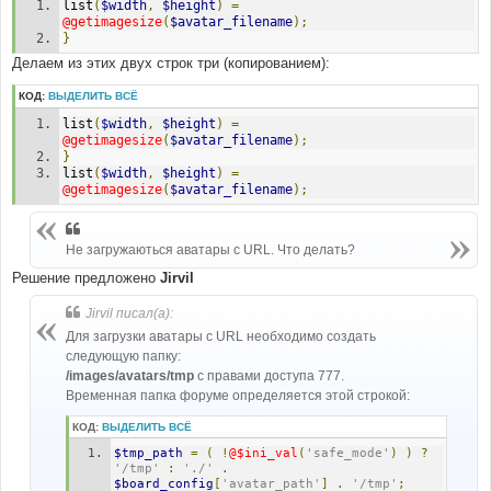
list
(
$width
,
$height
)
=
@getimagesize
(
$avatar_filename
);
}
Делаем из этих двух строк три (копированием):
КОД:
ВЫДЕЛИТЬ ВСЁ
list
(
$width
,
$height
)
=
@getimagesize
(
$avatar_filename
);
}
list
(
$width
,
$height
)
=
@getimagesize
(
$avatar_filename
);
Не загружаються аватары с URL. Что делать?
Решение предложено
Jirvil
Jirvil писал(а):
Для загрузки аватары с URL необходимо создать
следующую папку:
/images/avatars/tmp
с правами доступа 777.
Временная папка форуме определяется этой строкой:
КОД:
ВЫДЕЛИТЬ ВСЁ
$tmp_path
=
(
!
@$ini_val
(
'safe_mode'
)
)
?
'/tmp'
:
'./'
.
$board_config
[
'avatar_path'
]
.
'/tmp'
;