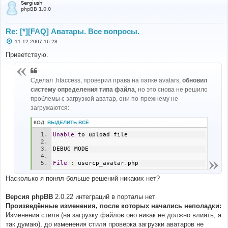
Sergiush
phpBB 1.0.0
Re: [*][FAQ] Аватары. Все вопросы.
С
11.12.2007 16:28
о
о
Приветствую.
б
щ
е
н
Сделал .htaccess, проверил права на папке avatars,
обновил
и
систему определения типа файла
, но это снова не решило
е
проблемы с загрузкой аватар, они по-прежнему не
загружаются:
КОД:
ВЫДЕЛИТЬ ВСЁ
Unable
 to upload file 
DEBUG MODE 
File
:
 usercp_avatar
.
php
Насколько я понял больше решений никаких нет?
Версия phpBB
2.0.22 интеграций в порталы нет
Произведённые изменения, после которых начались неполадки:
Изменения стиля (на загрузку файлов оно никак не должно влиять, я
так думаю), до изменения стиля проверка загрузки аватаров не