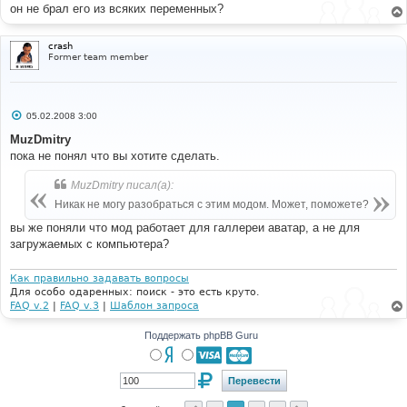
он не брал его из всяких переменных?
crash
Former team member
С
05.02.2008 3:00
о
о
MuzDmitry
б
пока не понял что вы хотите сделать.
щ
е
н
MuzDmitry писал(а):
и
е
Никак не могу разобраться с этим модом. Может, поможете?
вы же поняли что мод работает для галлереи аватар, а не для
загружаемых с компьютера?
Как правильно задавать вопросы
Для особо одаренных: поиск - это есть круто.
FAQ v.2
|
FAQ v.3
|
Шаблон запроса
Поддержать phpBB Guru