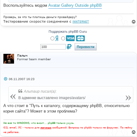
Воспользуйтесь модом
Avatar Gallery Outside phpBB
Проверь, за что ты платишь деньги провайдеру?
Тестирование скорости соединения с
INNTERNET
Поддержать phpBB Guru
Палыч
Former team member
С
06.11.2007 16:23
о
о
б
Альтаир писал(а):
щ
е
В админке выставлено images/avatars/
н
и
А что стоит в "Путь к каталогу, содержащему phpBB, относительно
е
корня сайта"? Может в этом проблема?
Не все то WINDOWS, что висит... phpBB только учусь.
ICQ, email, ЛС - только для
личных
сообщений. Вопросы по phpbb только на форумах. По найму
не работаю.