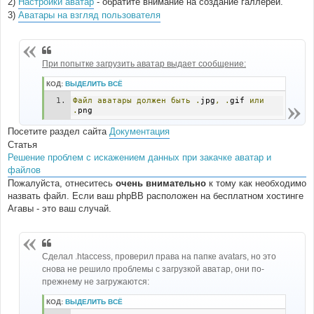
2)
Настройки аватар
- обратите внимание на создание галлерей.
н
3)
Аватары на взгляд пользователя
и
е
При попытке загрузить аватар выдает сообщение:
КОД:
ВЫДЕЛИТЬ ВСЁ
Файл
аватары
должен
быть
.
jpg
,
.
gif 
или
.
png
Посетите раздел сайта
Документация
Статья
Решение проблем с искажением данных при закачке аватар и
файлов
Пожалуйста, отнеситесь
очень внимательно
к тому как необходимо
назвать файл. Если ваш phpBB расположен на бесплатном хостинге
Агавы - это ваш случай.
Сделал .htaccess, проверил права на папке avatars, но это
снова не решило проблемы с загрузкой аватар, они по-
прежнему не загружаются:
КОД:
ВЫДЕЛИТЬ ВСЁ