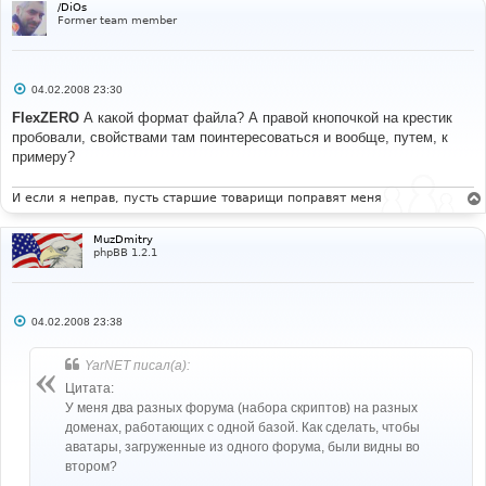
/DiOs
Former team member
С
04.02.2008 23:30
о
о
FlexZERO
А какой формат файла? А правой кнопочкой на крестик
б
пробовали, свойствами там поинтересоваться и вообще, путем, к
щ
е
примеру?
н
и
е
И если я неправ, пусть старшие товарищи поправят меня
MuzDmitry
phpBB 1.2.1
С
04.02.2008 23:38
о
о
б
YarNET писал(а):
щ
е
Цитата:
н
У меня два разных форума (набора скриптов) на разных
и
е
доменах, работающих с одной базой. Как сделать, чтобы
аватары, загруженные из одного форума, были видны во
втором?