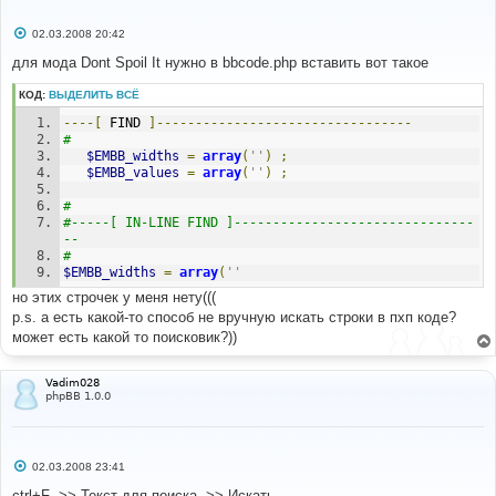
С
02.03.2008 20:42
о
о
для мода Dont Spoil It нужно в bbcode.php вставить вот такое
б
щ
КОД:
ВЫДЕЛИТЬ ВСЁ
е
н
----[
 FIND 
]---------------------------------
и
е
#
$EMBB_widths
=
array
(
''
)
;
$EMBB_values
=
array
(
''
)
;
#
#-----[ IN-LINE FIND ]-------------------------------
--
#
$EMBB_widths
=
array
(
''
но этих строчек у меня нету(((
p.s. а есть какой-то способ не вручную искать строки в пхп коде?
может есть какой то поисковик?))
Vadim028
phpBB 1.0.0
С
02.03.2008 23:41
о
о
ctrl+F ->> Текст для поиска ->> Искать