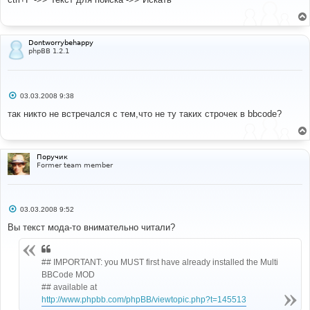
б
щ
е
н
и
Dontworrybehappy
е
phpBB 1.2.1
С
03.03.2008 9:38
о
о
так никто не встречался с тем,что не ту таких строчек в bbcode?
б
щ
е
н
и
Поручик
е
Former team member
С
03.03.2008 9:52
о
о
Вы текст мода-то внимательно читали?
б
щ
е
н
## IMPORTANT: you MUST first have already installed the Multi
и
BBCode MOD
е
## available at
http://www.phpbb.com/phpBB/viewtopic.php?t=145513