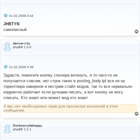
С
01.02.2008 0:44
о
о
JHBTYN
б
самописный
щ
е
н
и
dancer-city
е
phpBB 1.0.0
С
21.02.2008 0:39
о
о
Здрасти, помогите кнопку сполера воткнуть, я то чего-то не
б
получается совсем, нет строк таких в posting_body.tpl все из-за
щ
е
торентпира наверное и екстрим стайл модов, так то все нормально
н
корректно работает если ручками писать, а вот кнопку не могу
и
е
списать. Кто знает или может мод кто знает.
У вас нет необходимых прав для просмотра вложений в этом
сообщении.
Dontworrybehappy
phpBB 1.2.1