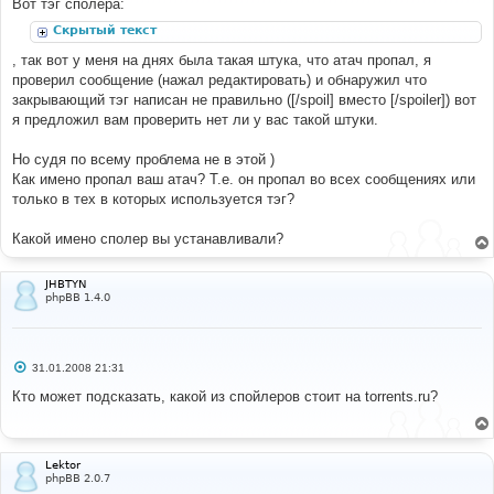
Вот тэг сполера:
н
и
Скрытый текст
е
, так вот у меня на днях была такая штука, что атач пропал, я
проверил сообщение (нажал редактировать) и обнаружил что
закрывающий тэг написан не правильно ([/spoil] вместо [/spoiler]) вот
я предложил вам проверить нет ли у вас такой штуки.
Но судя по всему проблема не в этой )
Как имено пропал ваш атач? Т.е. он пропал во всех сообщениях или
только в тех в которых используется тэг?
Какой имено сполер вы устанавливали?
JHBTYN
phpBB 1.4.0
С
31.01.2008 21:31
о
о
Кто может подсказать, какой из спойлеров стоит на torrents.ru?
б
щ
е
н
и
Lektor
е
phpBB 2.0.7