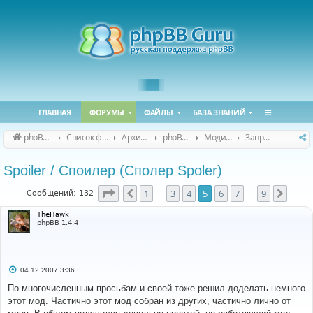
ГЛАВНАЯ
ФОРУМЫ
ФАЙЛЫ
БАЗА ЗНАНИЙ
phpBB Guru
Список форумов
Архивные форумы
phpBB 2.0.x (архив)
Модификация phpBB 2.0.x
Запросы модов для phpBB 2.0.x
Spoiler / Споилер (Сполер Spoler)
Страница
5
из
9
1
3
4
5
6
7
9
Пред.
След.
Сообщений: 132
…
…
TheHawk
phpBB 1.4.4
С
04.12.2007 3:36
о
о
По многочисленным просьбам и своей тоже решил доделать немного
б
этот мод. Частично этот мод собран из других, частично лично от
щ
е