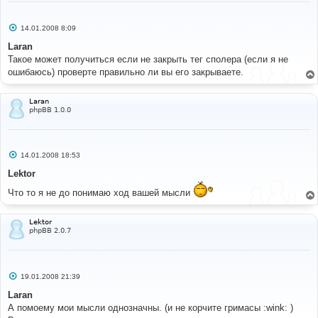
С
14.01.2008 8:09
о
о
Laran
б
Такое может получиться если не закрыть тег сполера (если я не
щ
е
ошибаюсь) проверте правильно ли вы его закрываете.
н
и
е
Laran
phpBB 1.0.0
С
14.01.2008 18:53
о
о
Lektor
б
щ
Что то я не до понимаю ход вашей мысли
е
н
и
е
Lektor
phpBB 2.0.7
С
19.01.2008 21:39
о
о
Laran
б
А помоему мои мысли однозначны. (и не корчите гримасы :wink: )
щ
е