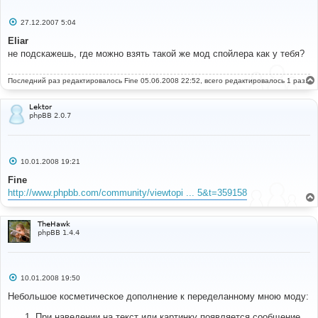
С
27.12.2007 5:04
о
о
Eliar
б
не подскажешь, где можно взять такой же мод спойлера как у тебя?
щ
е
н
Последний раз редактировалось
и
Fine
05.06.2008 22:52, всего редактировалось 1 раз.
е
Lektor
phpBB 2.0.7
С
10.01.2008 19:21
о
о
Fine
б
http://www.phpbb.com/community/viewtopi ... 5&t=359158
щ
е
н
и
TheHawk
е
phpBB 1.4.4
С
10.01.2008 19:50
о
о
Небольшое косметическое дополнение к переделанному мною моду:
б
щ
При наведении на текст или картинку появляется сообщение