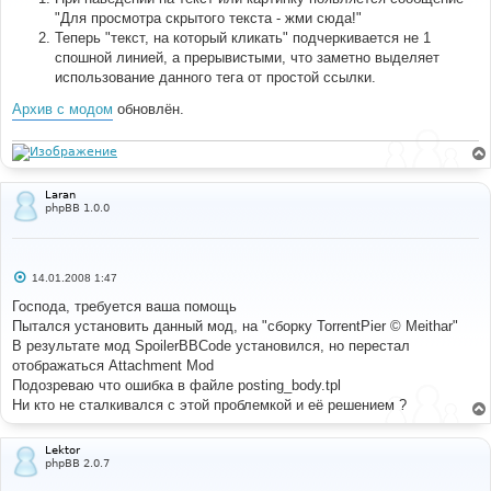
е
н
"Для просмотра скрытого текста - жми сюда!"
и
Теперь "текст, на который кликать" подчеркивается не 1
е
спошной линией, а прерывистыми, что заметно выделяет
использование данного тега от простой ссылки.
Архив с модом
обновлён.
Laran
phpBB 1.0.0
С
14.01.2008 1:47
о
о
Господа, требуется ваша помощь
б
Пытался установить данный мод, на "сборку TorrentPier © Meithar"
щ
е
В результате мод SpoilerBBCode установился, но перестал
н
отображаться Attachment Mod
и
е
Подозреваю что ошибка в файле posting_body.tpl
Ни кто не сталкивался с этой проблемкой и её решением ?
Lektor
phpBB 2.0.7