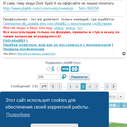
И саму тему мода Dont Spoil It на оффсайте не лишне почитать
http://www.phpbb.com/community/viewtopi ... 5&t=359158
Профессионал - тот же дилетант, только знающий, где ошибётся.
Генератор db_update.php для phpBB2 с некоторыми удобствами
.
Многие моды я беру или ищу
здесь
,
здесь
,
тут
Все консультации только на форуме, приваты и стук в аську по
таким вопросам игнорируются!
FAQ-phpBB3
|
Ошибки новичков, или как не поссориться с модератором
|
Правила конференции
наш форум
http://forum.aeroion.ru/cat1.html
Поддержать phpBB Guru
Страница
5
из
9
1
3
4
5
6
7
9
Пред.
След.
Сообщений: 132
…
…
Перейти
Этот сайт использует cookies для
Главная
Форумы
Наша команда
О команде
Конфиденциальность
обеспечения своей корректной работы.
Подробнее
Time: 0.182s
| Peak Memory Usage: 3.06 МБ | GZIP: Off |
Queries: 40