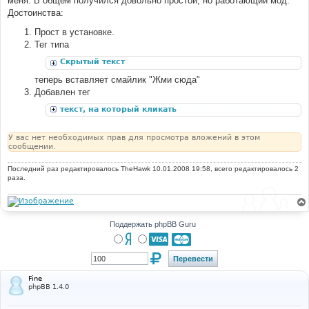
меня. В общем получился довольно простой, но работающий мод.
н
Достоинства:
и
е
Прост в установке.
Тег типа
Скрытый текст
теперь вставляет смайлик "Жми сюда"
Добавлен тег
текст, на который кликать
У вас нет необходимых прав для просмотра вложений в этом
сообщении.
Последний раз редактировалось
TheHawk
10.01.2008 19:58, всего редактировалось 2
раза.
Поддержать phpBB Guru
Fine
phpBB 1.4.0