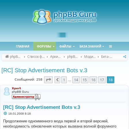
ГЛАВНАЯ
ФОРУМЫ
ФАЙЛЫ
БАЗА ЗНАНИЙ
phpBB Guru
Список форумов
Архивные форумы
phpBB 2.0.x (архив)
Модификация phpBB 2.0.x
Бета-версии модов для phpBB 2.0.x
[RC] Stop Advertisement Bots v.3
Страница
18
из
18
1
14
15
16
17
18
Пред.
Сообщений: 258
…
Xpert
phpBB Guru
[RC] Stop Advertisement Bots v.3
С
18.01.2008 8:18
о
о
Продолжение одноименного мода первой и второй версией,
б
необходимость обновления которых вызвана волной форумного
щ