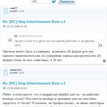
vlad77
phpBB 1.4.4
Re: [RC] Stop Advertisement Bots v.3
С
18.12.2008 11:26
о
о
б
matrix09 писал(а):
щ
е
так вот в том то и дело что на одном работает а на другом
н
нет!!,
и
е
Причина может быть в спамерах, возможно 2й форум для них
намного привлекательнее 1го (например хорошо раскручен) или 2й
форум попал во все спам-базы, а 1й нет.
sobachnik
phpBB 1.0.0
Re: [RC] Stop Advertisement Bots v.3
С
15.03.2009 19:01
о
о
Ребят, а получается, что стандартная phpbb2 каптча - не работает
б
вообще чтоли? Или каптчи вообще в принципе уже не способны
щ
е
защитить от ботов? Я конечно, не профессионал, но имею некоторые
н