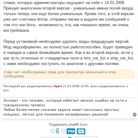
е
спама, которую администраторы ощущают на себе с 14.01.2008.
н
Принцип аналогичен второй версии - уникальные имена полей ввода,
и
е
только теперь они еще более уникальные. Кроме того, в этой версии
уже нет счетчика ботов, отправки писем и выдачи им сообщений о
том что они боты - возможность эта, как показало время, не очень
востребована.
Перед установкой необходимо удалить моды предыдущих версий.
Мод недооформлен, но полностью работоспособен, будет приведен
в порядок в самое ближайшее время. Как и во второй версии, если у
вас есть отличные от стандартных поля в trim_var_list и strip_var_list,
с ними необходимо поступить по аналогии с другими полями.
У вас нет необходимых прав для просмотра вложений в этом
сообщении.
Последний раз редактировалось
Xpert
21.01.2008 10:55, всего редактировалось 1
раз.
Эксперт - это человек, который избегает мелких ошибок на пути к
грандиозному провалу.
Любая более-менее сложная задача имеет несколько простых,
изящных, лёгких для понимания неправильных решений
Поддержать phpBB Guru