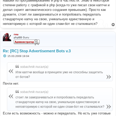
навыки по программированию и php в частности. Знаю в некоторой
и
е
степени работу с графикой в php (когда-то уже писал свои каптчи и
делал скрипт автоматического создания превьюшек). Просто как
думаете, стоит ли заморачиваться и попробовать переделать
стандартную капчу на свою, уникальную единственную и
неповторимую с которой ни один спам-бот не сталкивался?
rxu
phpBB Guru
Re: [RC] Stop Advertisement Bots v.3
С
15.03.2009 19:04
о
о
б
sobachnik писал(а):
щ
е
Или каптчи вообще в принципе уже не способны защитить
н
от ботов?
и
е
Почти нет.
sobachnik писал(а):
стоит ли заморачиваться и попробовать переделать
стандартную капчу на свою, уникальную единственную и
неповторимую с которой ни один спам-бот не сталкивался?
Если есть возможность - можно и переделать. Но есть уже готовые