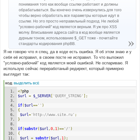
н
понимания того как вообще ссылки работают и должны
и
е
обрабатываться. Вы конечно очень извернулись для того
чтобы верно обработать все параметры которые идут в
ссылке. Но это просто неправильный подход. Не любой
"условно-рабочий" код является верным. Я уж про XSS
молчу. Вписывание адреса сайта в код вообще является
дурным тоном, использование $_GET тоже - почитайте
стандарты кодирования phpBB.
Я не говорю что я спец, да в коде есть ошибка. Я об этом знаю и у
себя её исправил, в своем посте не исправил. То что выложил
"условно-рабочий" код является моей ошибкой. Не оспариваю. Я
использую сейчас переработаный редирект, который примерно
выглядит так:
КОД:
ВЫДЕЛИТЬ ВСЁ
<?
php
$url
=
$_SERVER
[
'QUERY_STRING'
];
if
(
$url
==
''
)
{
$url
=
'http://www.site.ru'
;
}
if
(
substr
(
$url
,
0
,
1
)==
'/'
)
{
$url
=
substr
(
$url
,
1
);