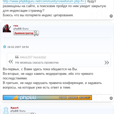
http://www.phpbbguru.net/community/viewforum.php?f=1
будут
размещены на сайте, а поисковик пройдя по ним увидит закрытую
для индексации страницу?
Боюсь что вы потеряете индекс цитирования.
rxu
phpBB Guru
С
19.02.2007 18:54
о
о
б
lokus107 писал(а):
щ
е
Не можешь сказать промолчи.
н
и
Во-первых, с Вами здесь пока общаются на Вы.
е
Во-вторых, не надо хамить модераторам, ибо это чревато
последствиями.
В-третьих, не надо нарушать правила конференции, и задавать
вопросы, на которые уже есть ответ в теме.
Xpert
phpBB Guru