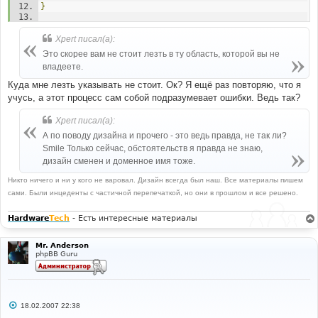
}
#echo $url;
header
(
'HTTP/1.1 301 Moved Permanently'
);
Xpert писал(а):
HEADER
(
"Location: $url"
);
Это скорее вам не стоит лезть в ту область, которой вы не
exit
;
владеете.
?>
Куда мне лезть указывать не стоит. Ок? Я ещё раз повторяю, что я
учусь, а этот процесс сам собой подразумевает ошибки. Ведь так?
Xpert писал(а):
А по поводу дизайна и прочего - это ведь правда, не так ли?
Smile Только сейчас, обстоятельств я правда не знаю,
дизайн сменен и доменное имя тоже.
Никто ничего и ни у кого не варовал. Дизайн всегда был наш. Все материалы пишем
сами. Были инцеденты с частичной перепечаткой, но они в прошлом и все решено.
Hardware
Tech
- Есть интересные материалы
Mr. Anderson
phpBB Guru
С
18.02.2007 22:38
о