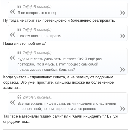
о
б
Zn[ip]eR писал(а):
щ
е
Я не говорю что я спец
н
и
Ну тогда не стоит так претенциозно и болезненно реагировать.
е
Zn[ip]eR писал(а):
в своем посте не исправил
Наша ли это проблема?
Zn[ip]eR писал(а):
Куда мне лезть указывать не стоит. Ок? Я ещё раз
повторяю, что я учусь, а этот процесс сам собой
подразумевает ошибки. Ведь так?
Когда учатся - спрашивают совета, а не реагируют подобным
образом. Это уже, простите, слишком похоже на болезненное
хамство...
Zn[ip]eR писал(а):
Все материалы пишем сами. Были инцеденты с частичной
перепечаткой, но они в прошлом и все решено.
Так "все материалы пишем сами" или "были инциденты"? Вы уж
определитесь...