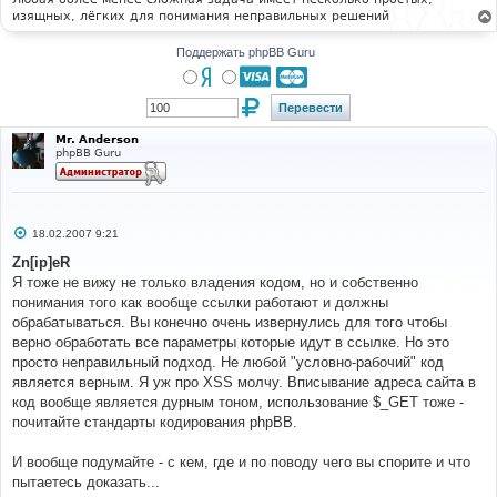
изящных, лёгких для понимания неправильных решений
Поддержать phpBB Guru
Mr. Anderson
phpBB Guru
С
18.02.2007 9:21
о
о
Zn[ip]eR
б
Я тоже не вижу не только владения кодом, но и собственно
щ
е
понимания того как вообще ссылки работают и должны
н
обрабатываться. Вы конечно очень извернулись для того чтобы
и
е
верно обработать все параметры которые идут в ссылке. Но это
просто неправильный подход. Не любой "условно-рабочий" код
является верным. Я уж про XSS молчу. Вписывание адреса сайта в
код вообще является дурным тоном, использование $_GET тоже -
почитайте стандарты кодирования phpBB.
И вообще подумайте - с кем, где и по поводу чего вы спорите и что
пытаетесь доказать...