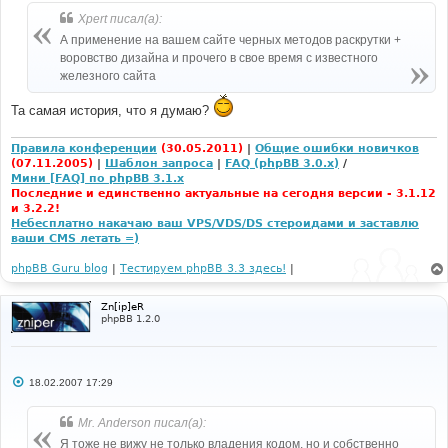
Xpert писал(а):
А применение на вашем сайте черных методов раскрутки +
воровство дизайна и прочего в свое время с известного
железного сайта
Та самая история, что я думаю?
Правила конференции
(30.05.2011)
|
Общие ошибки новичков
(07.11.2005)
|
Шаблон запроса
|
FAQ (phpBB 3.0.x)
/
Мини [FAQ] по phpBB 3.1.x
Последние и единственно актуальные на сегодня версии - 3.1.12
и 3.2.2!
Небесплатно накачаю ваш VPS/VDS/DS стероидами и заставлю
ваши CMS летать =)
phpBB Guru blog
|
Тестируем phpBB 3.3 здесь!
|
Zn[ip]eR
phpBB 1.2.0
С
18.02.2007 17:29
о
о
б
Mr. Anderson писал(а):
щ
е
Я тоже не вижу не только владения кодом, но и собственно