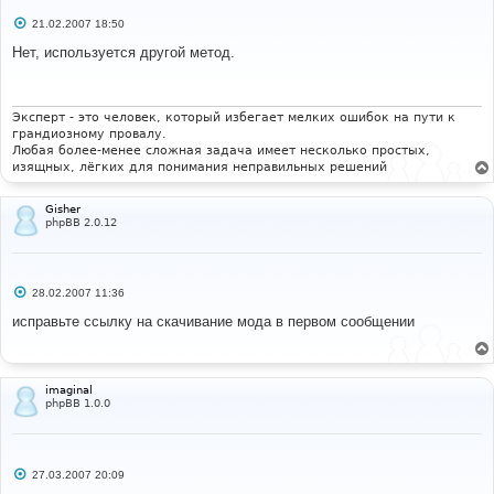
С
21.02.2007 18:50
о
о
Нет, используется другой метод.
б
щ
е
н
и
Эксперт - это человек, который избегает мелких ошибок на пути к
е
грандиозному провалу.
Любая более-менее сложная задача имеет несколько простых,
изящных, лёгких для понимания неправильных решений
Gisher
phpBB 2.0.12
С
28.02.2007 11:36
о
о
исправьте ссылку на скачивание мода в первом сообщении
б
щ
е
н
и
imaginal
е
phpBB 1.0.0
С
27.03.2007 20:09
о