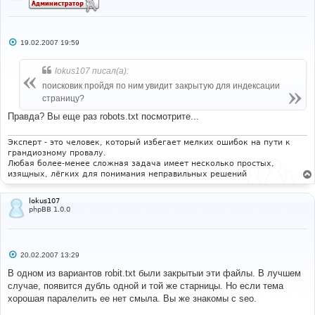
С
19.02.2007 19:59
о
о
б
lokus107 писал(а):
щ
е
поисковик пройдя по ним увидит закрытую для индексации
н
страницу?
и
е
Правда? Вы еще раз robots.txt посмотрите...
Эксперт - это человек, который избегает мелких ошибок на пути к
грандиозному провалу.
Любая более-менее сложная задача имеет несколько простых,
изящных, лёгких для понимания неправильных решений
lokus107
phpBB 1.0.0
С
20.02.2007 13:29
о
о
В одном из вариантов robit.txt были закрытыи эти файлы. В лучшем
б
случае, появится дубль одной и той же старницы. Но если тема
щ
е
хорошая паралелить ее нет смыла. Вы же знакомы с seo.
н
и