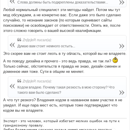
е
Слова должны быть подкреплены доказательствами...
н
и
Любой нормальный специалист эти методы найдет. Потом мы тут
е
мод обсуждаем, а не конкретно вас. Если даже это было сделано
случайно, то незнание законов (по которым оценивают сайты
поисковики) не освобождает от ответственности. Опять же, после
этого сложно говорить о вашей высокой квалификации.
Zn[ip]eR писал(а):
Думаю вам стоит немного остыть...
Это скорее вам не стоит лезть в ту область, которой вы не владеете.
А по поводу дизайна и прочего - это ведь правда, не так ли?
Только сейчас, обстоятельств я правда не знаю, дизайн сменен и
доменное имя тоже. Сути в общем не меняет.
Zn[ip]eR писал(а):
Кодом владею. Почему такая резкость в мою сторону? Что
такого вам было сделано?
А что тут резкого? Владения кодом в названном вами участке я не
увидел. И еще пара мест есть, которые тоже подтверждают что
кодом вы не владеете.
Эксперт - это человек, который избегает мелких ошибок на пути к
грандиозному провалу.
Любая более-менее сложная задача имеет несколько простых,