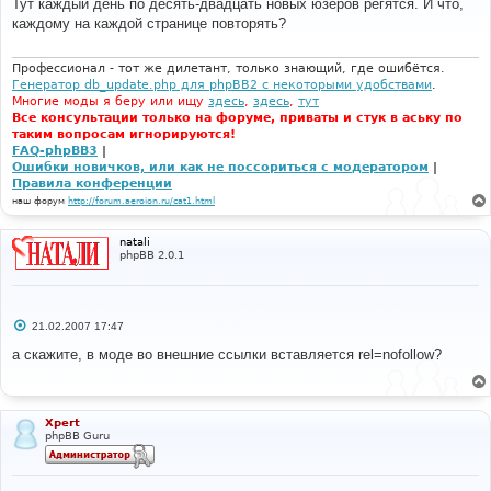
Тут каждый день по десять-двадцать новых юзеров регятся. И что,
б
каждому на каждой странице повторять?
щ
е
н
и
Профессионал - тот же дилетант, только знающий, где ошибётся.
е
Генератор db_update.php для phpBB2 с некоторыми удобствами
.
Многие моды я беру или ищу
здесь
,
здесь
,
тут
Все консультации только на форуме, приваты и стук в аську по
таким вопросам игнорируются!
FAQ-phpBB3
|
Ошибки новичков, или как не поссориться с модератором
|
Правила конференции
наш форум
http://forum.aeroion.ru/cat1.html
natali
phpBB 2.0.1
С
21.02.2007 17:47
о
о
а скажите, в моде во внешние ссылки вставляется rel=nofollow?
б
щ
е
н
и
Xpert
е
phpBB Guru