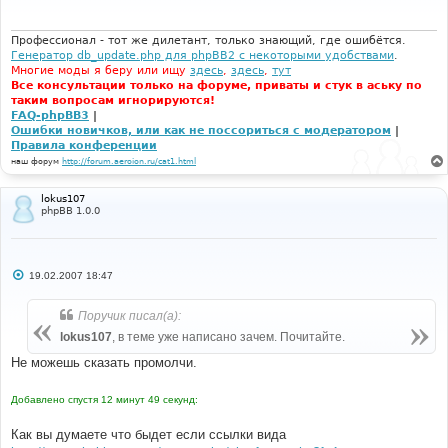
щ
е
н
и
Профессионал - тот же дилетант, только знающий, где ошибётся.
е
Генератор db_update.php для phpBB2 с некоторыми удобствами
.
Многие моды я беру или ищу
здесь
,
здесь
,
тут
Все консультации только на форуме, приваты и стук в аську по
таким вопросам игнорируются!
FAQ-phpBB3
|
Ошибки новичков, или как не поссориться с модератором
|
Правила конференции
наш форум
http://forum.aeroion.ru/cat1.html
lokus107
phpBB 1.0.0
С
19.02.2007 18:47
о
о
б
Поручик писал(а):
щ
е
lokus107
, в теме уже написано зачем. Почитайте.
н
и
Не можешь сказать промолчи.
е
Добавлено спустя 12 минут 49 секунд:
Как вы думаете что быдет если ссылки вида