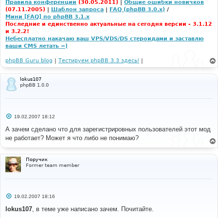
Правила конференции
(30.05.2011)
|
Общие ошибки новичков
(07.11.2005)
|
Шаблон запроса
|
FAQ (phpBB 3.0.x)
/
Мини [FAQ] по phpBB 3.1.x
Последние и единственно актуальные на сегодня версии - 3.1.12
и 3.2.2!
Небесплатно накачаю ваш VPS/VDS/DS стероидами и заставлю
ваши CMS летать =)
phpBB Guru blog
|
Тестируем phpBB 3.3 здесь!
|
lokus107
phpBB 1.0.0
С
19.02.2007 18:12
о
о
А зачем сделано что для зарегистрировных пользователей этот мод
б
не работает? Может я что либо не понимаю?
щ
е
н
и
Поручик
е
Former team member
С
19.02.2007 18:16
о
о
lokus107
, в теме уже написано зачем. Почитайте.
б