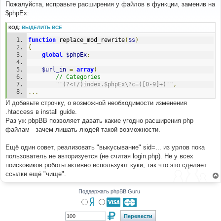
о
Пожалуйста, исправьте расширения у файлов в функции, заменив на
б
$phpEx:
щ
е
н
КОД:
ВЫДЕЛИТЬ ВСЁ
и
е
function
 replace_mod_rewrite
(
$s
)
{
global
$phpEx
;
$url_in
=
array
(
// Categories
"'(?<!/)index.$phpEx\?c=([0-9]+)'"
,
...
И добавьте строчку, о возможной необходимости изменения
.htaccess в install guide.
Раз уж pbpBB позволяет давать какие угодно расширения php
файлам - зачем лишать людей такой возможности.
Ещё один совет, реализовать "выкусывание" sid=... из урлов пока
пользователь не авторизуется (не считая login.php). Не у всех
поисковиков роботы активно используют куки, так что это сделает
ссылки ещё "чище".
Поддержать phpBB Guru