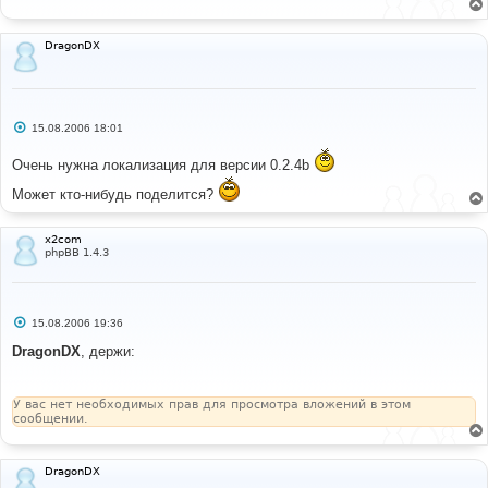
е
н
и
DragonDX
е
С
15.08.2006 18:01
о
о
Очень нужна локализация для версии 0.2.4b
б
щ
е
Может кто-нибудь поделится?
н
и
е
x2com
phpBB 1.4.3
С
15.08.2006 19:36
о
о
DragonDX
, держи:
б
щ
е
н
У вас нет необходимых прав для просмотра вложений в этом
и
сообщении.
е
DragonDX