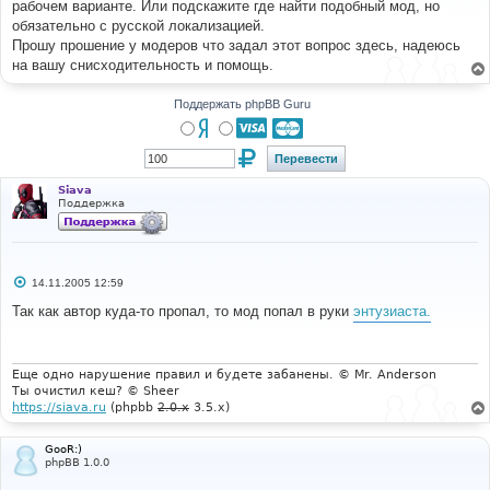
рабочем варианте. Или подскажите где найти подобный мод, но
щ
е
обязательно с русской локализацией.
н
Прошу прошение у модеров что задал этот вопрос здесь, надеюсь
и
е
на вашу снисходительность и помощь.
Поддержать phpBB Guru
Siava
Поддержка
С
14.11.2005 12:59
о
о
Так как автор куда-то пропал, то мод попал в руки
энтузиаста.
б
щ
е
н
и
Еще одно нарушение правил и будете забанены. © Mr. Anderson
е
Ты очистил кеш? © Sheer
https://siava.ru
(phpbb
2.0.x
3.5.x)
GooR:)
phpBB 1.0.0