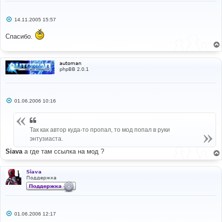
С
14.11.2005 15:57
о
о
Спасибо.
б
щ
е
н
и
automan
е
phpBB 2.0.1
С
01.06.2006 10:16
о
о
б
щ
Так как автор куда-то пропал, то мод попал в руки
е
н
энтузиаста.
и
е
Siava
а где там ссылка на мод ?
Siava
Поддержка
С
01.06.2006 12:17
о