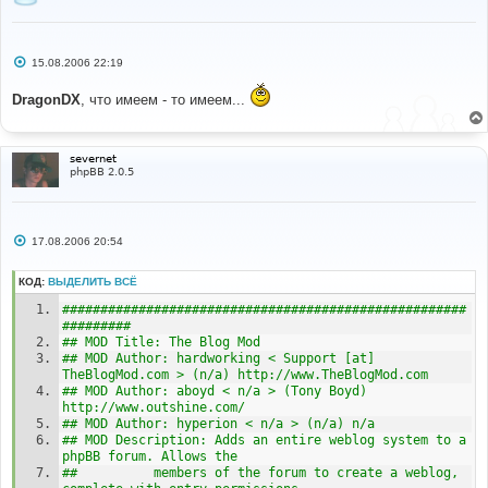
$lang
[
'Show_comments'
]
=
'Show comments in Replies 
Block'
;
$lang
[
'Show_action'
]
=
'Show Currently data in 
Entries Block'
;
С
15.08.2006 22:19
$lang
[
'No_blocks'
]
=
'Message to show user if all 
о
blocks are switched off'
;
о
DragonDX
, что имеем - то имеем...
б
щ
е
н
и
severnet
е
phpBB 2.0.5
С
17.08.2006 20:54
о
о
б
КОД:
ВЫДЕЛИТЬ ВСЁ
щ
е
#####################################################
н
#########
и
## MOD Title: The Blog Mod
е
## MOD Author: hardworking < Support [at] 
TheBlogMod.com > (n/a) http://www.TheBlogMod.com
## MOD Author: aboyd < n/a > (Tony Boyd) 
http://www.outshine.com/
## MOD Author: hyperion < n/a > (n/a) n/a
## MOD Description: Adds an entire weblog system to a 
phpBB forum. Allows the
##		    members of the forum to create a weblog, 