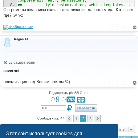
complete with entry permissions,
##		    style customization, weblog templates, a 
С огромным желанием скачаю локализацию данного мода. Кто знает
friends system and the ability
##		    for weblog owners to block users from 
где? :wink:
their weblog.
## MOD Version: 0.2.4b
DragonDX
С
17.08.2006 20:56
о
о
severnet
б
щ
е
локализация над Вашим постом %)
н
и
е
Поддержать phpBB Guru
1
2
3
Пред.
След.
Сообщений: 44
Перейти
Этот сайт использует cookies для