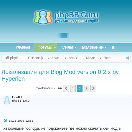
ГЛАВНАЯ
ФОРУМЫ
ФАЙЛЫ
БАЗА ЗНАНИЙ
phpBB Guru
Список форумов
Архивные форумы
phpBB 2.0.x (архив)
Модификация phpBB 2.0.x
Локализация модов для phpBB 2.0.x
Локализация для Blog Mod version 0.2.x by
Hyperion
1
2
3
Пред.
След.
Сообщений: 44
GooR:)
phpBB 1.0.0
С
14.11.2005 12:11
о
о
Уважаемые господа, не подскажете где можно скачать сей мод в
б