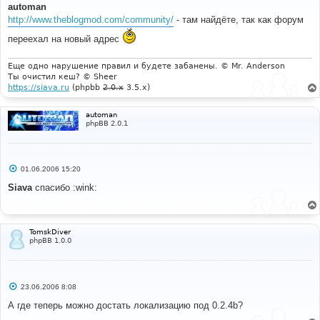
о
automan
б
http://www.theblogmod.com/community/
- там найдёте, так как форум
щ
е
переехал на новый адрес
н
и
е
Еще одно нарушение правил и будете забанены. © Mr. Anderson
Ты очистил кеш? © Sheer
https://siava.ru
(phpbb
2.0.x
3.5.x)
automan
phpBB 2.0.1
С
01.06.2006 15:20
о
о
Siava
cпасибо :wink:
б
щ
е
н
и
TomskDiver
е
phpBB 1.0.0
С
23.06.2006 8:08
о
о
А где теперь можно достать локализацию под 0.2.4b?
б
щ