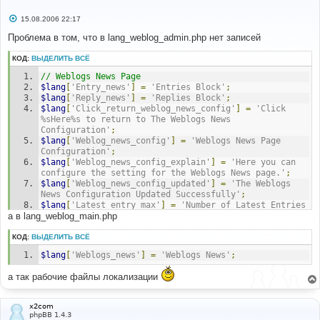
С
15.08.2006 22:17
о
о
Проблема в том, что в lang_weblog_admin.php нет записей
б
щ
КОД:
ВЫДЕЛИТЬ ВСЁ
е
н
// Weblogs News Page
и
е
$lang
[
'Entry_news'
]
=
'Entries Block'
;
$lang
[
'Reply_news'
]
=
'Replies Block'
;
$lang
[
'Click_return_weblog_news_config'
]
=
'Click 
%sHere%s to return to The Weblogs News 
Configuration'
;
$lang
[
'Weblog_news_config'
]
=
'Weblogs News Page 
Configuration'
;
$lang
[
'Weblog_news_config_explain'
]
=
'Here you can 
configure the setting for the Weblogs News page.'
;
$lang
[
'Weblog_news_config_updated'
]
=
'The Weblogs 
News Configuration Updated Successfully'
;
$lang
[
'Latest_entry_max'
]
=
'Number of Latest Entries 
а в lang_weblog_main.php
for your Weblogs News Page'
;
$lang
[
'Latest_reply_max'
]
=
'Number of latest Replies 
for your Weblogs News Page'
;
КОД:
ВЫДЕЛИТЬ ВСЁ
$lang
[
'Show_latest_entries'
]
=
'Show Latest Entries 
$lang
[
'Weblogs_news'
]
=
'Weblogs News'
;
Block on Weblogs News page'
;
$lang
[
'Show_latest_replies'
]
=
'Show Latest Replies 
а так рабочие файлы локализации
Block on Weblogs News page'
;
$lang
[
'Weblog_news'
]
=
'Weblogs News Page'
;
$lang
[
'Hot_level'
]
=
'Number of replies before an 
x2com
entry is labelled "hot"'
;
phpBB 1.4.3