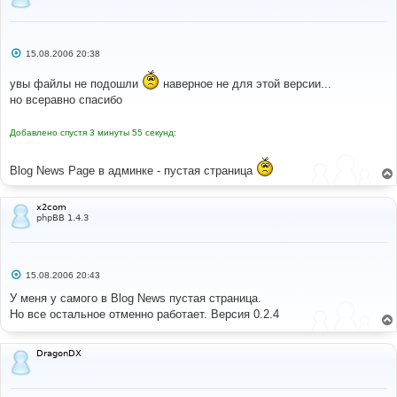
С
15.08.2006 20:38
о
о
увы файлы не подошли
наверное не для этой версии...
б
щ
но всеравно спасибо
е
н
и
Добавлено спустя 3 минуты 55 секунд:
е
Blog News Page в админке - пустая страница
x2com
phpBB 1.4.3
С
15.08.2006 20:43
о
о
У меня у самого в Blog News пустая страница.
б
Но все остальное отменно работает. Версия 0.2.4
щ
е
н
и
DragonDX
е