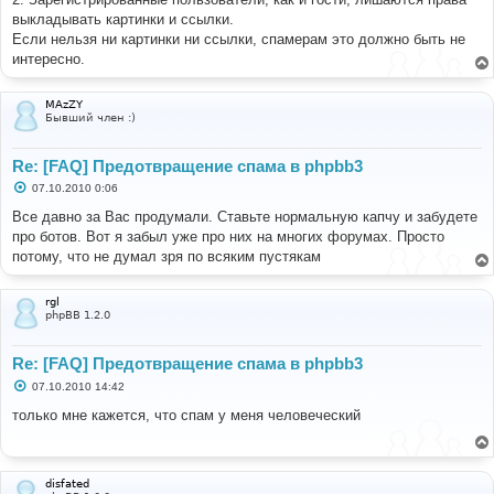
и
е
выкладывать картинки и ссылки.
Если нельзя ни картинки ни ссылки, спамерам это должно быть не
интересно.
MAzZY
Бывший член :)
Re: [FAQ] Предотвращение спама в phpbb3
С
07.10.2010 0:06
о
о
Все давно за Вас продумали. Ставьте нормальную капчу и забудете
б
про ботов. Вот я забыл уже про них на многих форумах. Просто
щ
е
потому, что не думал зря по всяким пустякам
н
и
е
rgl
phpBB 1.2.0
Re: [FAQ] Предотвращение спама в phpbb3
С
07.10.2010 14:42
о
о
только мне кажется, что спам у меня человеческий
б
щ
е
н
и
disfated
е