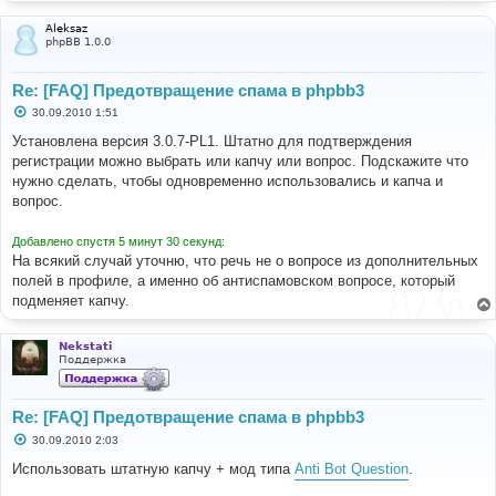
Aleksaz
phpBB 1.0.0
Re: [FAQ] Предотвращение спама в phpbb3
С
30.09.2010 1:51
о
о
Установлена версия 3.0.7-PL1. Штатно для подтверждения
б
регистрации можно выбрать или капчу или вопрос. Подскажите что
щ
е
нужно сделать, чтобы одновременно использовались и капча и
н
вопрос.
и
е
Добавлено спустя 5 минут 30 секунд:
На всякий случай уточню, что речь не о вопросе из дополнительных
полей в профиле, а именно об антиспамовском вопросе, который
подменяет капчу.
Nekstati
Поддержка
Re: [FAQ] Предотвращение спама в phpbb3
С
30.09.2010 2:03
о
о
Использовать штатную капчу + мод типа
Anti Bot Question
.
б
щ