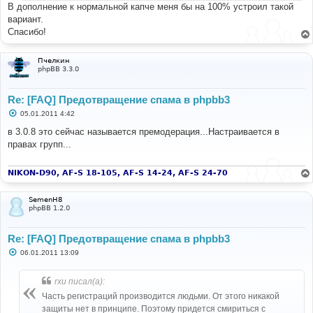
В дополнение к нормальной капче меня бы на 100% устроил такой
вариант.
Спасибо!
Пчелкин
phpBB 3.3.0
Re: [FAQ] Предотвращение спама в phpbb3
С
05.01.2011 4:42
о
о
в 3.0.8 это сейчас называется премодерация...Настраивается в
б
правах групп...
щ
е
н
и
NIKON-D90, AF-S 18-105, AF-S 14-24, AF-S 24-70
е
SemenH8
phpBB 1.2.0
Re: [FAQ] Предотвращение спама в phpbb3
С
06.01.2011 13:09
о
о
б
rxu писал(а):
щ
е
Часть регистраций производится людьми. От этого никакой
н
защиты нет в принципе. Поэтому придется смириться с
и