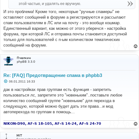
е
этой частью, и удалять ее вручную.
И это проблема! Кроме того, некоторые "ручные спамеры" не
оставляют сообщений в форуме а регистрируются и рассылают
спам пользователям в ЛС или на почту - это вообще кошмар.
Единственный вариант, как можно от этого уберечся - настройка
форума, при которой ЛС и отправка почты становится доступной
только для пользователей с n-ым количеством тематических
сообщений на форуме.
Пчелкин
phpBB 3.3.0
Re: [FAQ] Предотвращение спама в phpbb3
С
06.01.2011 16:33
о
о
дак в настройках прав группам есть функция - запретить
б
пользоваться лс, запретите это "новеньким"..поставьте любое
щ
е
количество сообщений группе "новенькие" для перехода в
н
следующую, которой можно будет дать эти права...и мод
и
е
автоперехода по группам в помощь...
NIKON-D90, AF-S 18-105, AF-S 14-24, AF-S 24-70
MIT