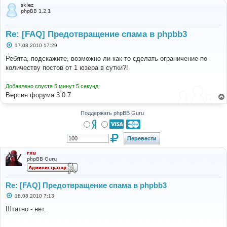
sklez
phpBB 1.2.1
Re: [FAQ] Предотвращение спама в phpbb3
С
17.08.2010 17:29
о
о
Ребята, подскажите, возможно ли как то сделать ограничение по
б
количеству постов от 1 юзера в сутки?!
щ
е
н
Добавлено спустя 5 минут 5 секунд:
и
е
Версия форума 3.0.7
Поддержать phpBB Guru
rxu
phpBB Guru
Re: [FAQ] Предотвращение спама в phpbb3
С
18.08.2010 7:13
о
о
Штатно - нет.
б
щ
е