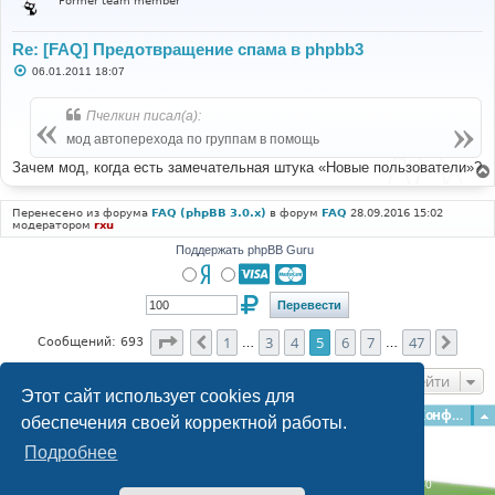
Former team member
Re: [FAQ] Предотвращение спама в phpbb3
С
06.01.2011 18:07
о
о
б
Пчелкин писал(а):
щ
е
мод автоперехода по группам в помощь
н
и
Зачем мод, когда есть замечательная штука «Новые пользователи»?
е
Перенесено из форума
FAQ (phpBB 3.0.x)
в форум
FAQ
28.09.2016 15:02
модератором
rxu
Поддержать phpBB Guru
Страница
5
из
47
1
3
4
5
6
7
47
Пред.
След
Сообщений: 693
…
…
Перейти
Этот сайт использует cookies для
Главная
Форумы
Наша команда
О команде
Конфиденциальность
обеспечения своей корректной работы.
Подробнее
Time: 0.301s
| Peak Memory Usage: 3.1 МБ | GZIP: Off |
Queries: 40