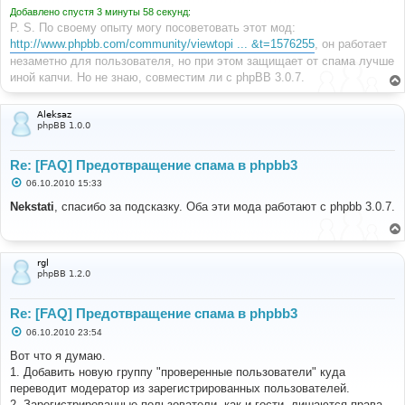
е
Добавлено спустя 3 минуты 58 секунд:
н
P. S. По своему опыту могу посоветовать этот мод:
и
е
http://www.phpbb.com/community/viewtopi ... &t=1576255
, он работает
незаметно для пользователя, но при этом защищает от спама лучше
иной капчи. Но не знаю, совместим ли с phpBB 3.0.7.
Aleksaz
phpBB 1.0.0
Re: [FAQ] Предотвращение спама в phpbb3
С
06.10.2010 15:33
о
о
Nekstati
, спасибо за подсказку. Оба эти мода работают с phpbb 3.0.7.
б
щ
е
н
и
rgl
е
phpBB 1.2.0
Re: [FAQ] Предотвращение спама в phpbb3
С
06.10.2010 23:54
о
о
Вот что я думаю.
б
1. Добавить новую группу "проверенные пользователи" куда
щ
е
переводит модератор из зарегистрированных пользователей.
н
2. Зарегистрированные пользователи, как и гости, лишаются права