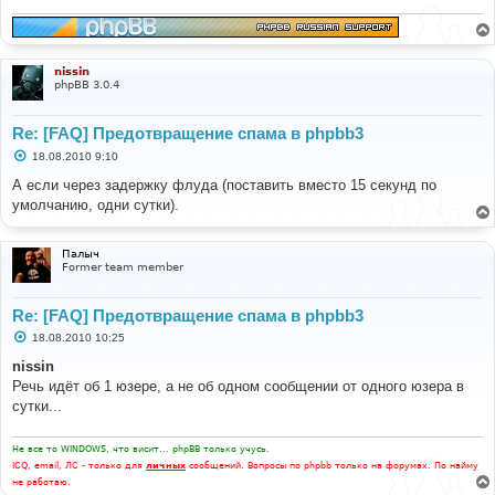
н
и
е
nissin
phpBB 3.0.4
Re: [FAQ] Предотвращение спама в phpbb3
С
18.08.2010 9:10
о
о
А если через задержку флуда (поставить вместо 15 секунд по
б
умолчанию, одни сутки).
щ
е
н
и
Палыч
е
Former team member
Re: [FAQ] Предотвращение спама в phpbb3
С
18.08.2010 10:25
о
о
nissin
б
Речь идёт об 1 юзере, а не об одном сообщении от одного юзера в
щ
е
сутки...
н
и
е
Не все то WINDOWS, что висит... phpBB только учусь.
ICQ, email, ЛС - только для
личных
сообщений. Вопросы по phpbb только на форумах. По найму
не работаю.