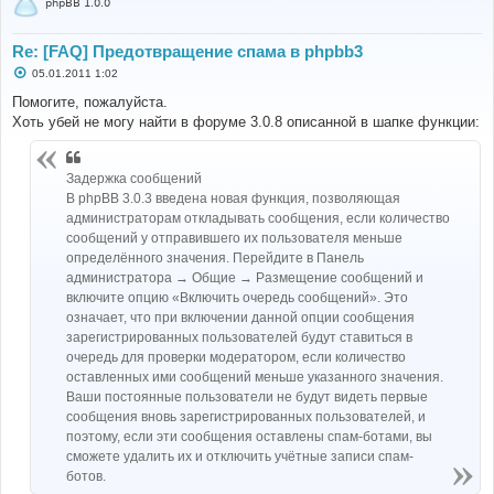
phpBB 1.0.0
Re: [FAQ] Предотвращение спама в phpbb3
С
05.01.2011 1:02
о
о
Помогите, пожалуйста.
б
Хоть убей не могу найти в форуме 3.0.8 описанной в шапке функции:
щ
е
н
и
Задержка сообщений
е
В phpBB 3.0.3 введена новая функция, позволяющая
администраторам откладывать сообщения, если количество
сообщений у отправившего их пользователя меньше
определённого значения. Перейдите в Панель
администратора → Общие → Размещение сообщений и
включите опцию «Включить очередь сообщений». Это
означает, что при включении данной опции сообщения
зарегистрированных пользователей будут ставиться в
очередь для проверки модератором, если количество
оставленных ими сообщений меньше указанного значения.
Ваши постоянные пользователи не будут видеть первые
сообщения вновь зарегистрированных пользователей, и
поэтому, если эти сообщения оставлены спам-ботами, вы
сможете удалить их и отключить учётные записи спам-
ботов.