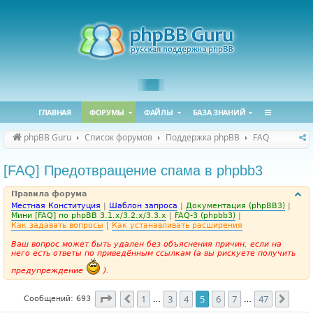
ГЛАВНАЯ
ФОРУМЫ
ФАЙЛЫ
БАЗА ЗНАНИЙ
phpBB Guru
Список форумов
Поддержка phpBB
FAQ
[FAQ] Предотвращение спама в phpbb3
Правила форума
Местная Конституция
|
Шаблон запроса
|
Документация (phpBB3)
|
Мини [FAQ] по phpBB 3.1.x/3.2.x/3.3.x
|
FAQ-3 (phpbb3)
|
Как задавать вопросы
|
Как устанавливать расширения
Ваш вопрос может быть удален без объяснения причин, если на
него есть ответы по приведённым ссылкам (а вы рискуете получить
предупреждение
).
Страница
5
из
47
1
3
4
5
6
7
47
Пред.
След
Сообщений: 693
…
…