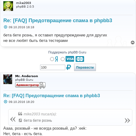
mike2003
phpBB 2.0.5
Re: [FAQ] Предотвращение спама в phpbb3
С
09.10.2016 18:18
о
о
бета бете рознь, я оставил предупреждение для других
б
не все любят быть бета тестерами
щ
е
н
и
Поддержать phpBB Guru
е
Mr. Anderson
phpBB Guru
Re: [FAQ] Предотвращение спама в phpbb3
С
09.10.2016 18:20
о
о
б
mike2003 писал(а):
щ
е
бета бете рознь
н
и
Аааа, розовый - не всегда розовый, да? :eek:
е
Нет, бета - есть бета.