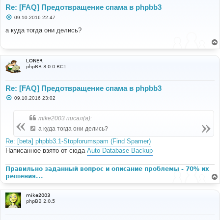
Re: [FAQ] Предотвращение спама в phpbb3
С
09.10.2016 22:47
о
о
а куда тогда они делись?
б
щ
е
н
и
LONER
е
phpBB 3.0.0 RC1
Re: [FAQ] Предотвращение спама в phpbb3
С
09.10.2016 23:02
о
о
б
mike2003 писал(а):
щ
е
а куда тогда они делись?
н
и
Re: [beta] phpbb3.1-Stopforumspam (Find Spamer)
е
Написанное взято от сюда
Auto Database Backup
Правильно заданный вопрос и описание проблемы - 70% их
решения...
mike2003
phpBB 2.0.5