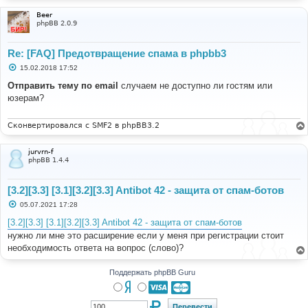
и
е
Beer
phpBB 2.0.9
Re: [FAQ] Предотвращение спама в phpbb3
С
15.02.2018 17:52
о
о
Отправить тему по email
случаем не доступно ли гостям или
б
юзерам?
щ
е
н
и
Сконвертировался с SMF2 в phpBB3.2
е
jurvrn-f
phpBB 1.4.4
[3.2][3.3] [3.1][3.2][3.3] Antibot 42 - защита от спам-ботов
С
05.07.2021 17:28
о
о
[3.2][3.3] [3.1][3.2][3.3] Antibot 42 - защита от спам-ботов
б
нужно ли мне это расширение если у меня при регистрации стоит
щ
е
необходимость ответа на вопрос (слово)?
н
и
е
Поддержать phpBB Guru