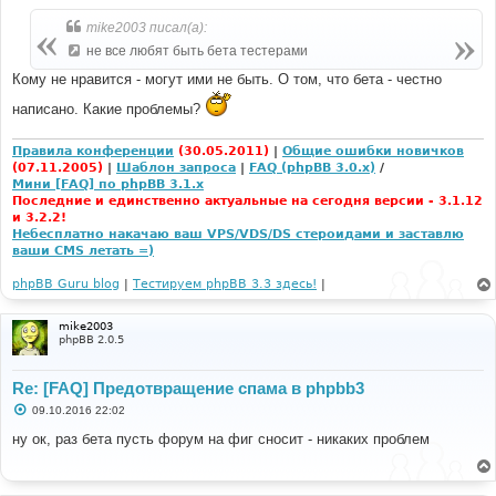
mike2003 писал(а):
не все любят быть бета тестерами
Кому не нравится - могут ими не быть. О том, что бета - честно
написано. Какие проблемы?
Правила конференции
(30.05.2011)
|
Общие ошибки новичков
(07.11.2005)
|
Шаблон запроса
|
FAQ (phpBB 3.0.x)
/
Мини [FAQ] по phpBB 3.1.x
Последние и единственно актуальные на сегодня версии - 3.1.12
и 3.2.2!
Небесплатно накачаю ваш VPS/VDS/DS стероидами и заставлю
ваши CMS летать =)
phpBB Guru blog
|
Тестируем phpBB 3.3 здесь!
|
mike2003
phpBB 2.0.5
Re: [FAQ] Предотвращение спама в phpbb3
С
09.10.2016 22:02
о
о
ну ок, раз бета пусть форум на фиг сносит - никаких проблем
б
щ
е
н