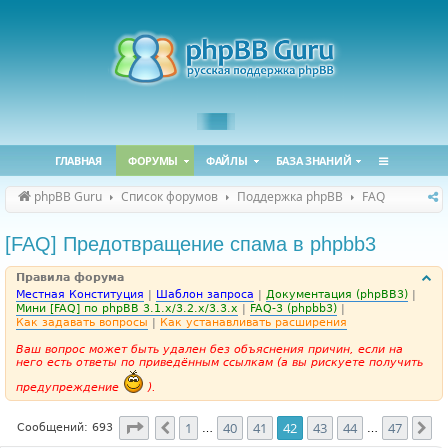
ГЛАВНАЯ
ФОРУМЫ
ФАЙЛЫ
БАЗА ЗНАНИЙ
phpBB Guru
Список форумов
Поддержка phpBB
FAQ
[FAQ] Предотвращение спама в phpbb3
Правила форума
Местная Конституция
|
Шаблон запроса
|
Документация (phpBB3)
|
Мини [FAQ] по phpBB 3.1.x/3.2.x/3.3.x
|
FAQ-3 (phpbb3)
|
Как задавать вопросы
|
Как устанавливать расширения
Ваш вопрос может быть удален без объяснения причин, если на
него есть ответы по приведённым ссылкам (а вы рискуете получить
предупреждение
).
Страница
42
из
47
1
40
41
42
43
44
47
Пред.
Сл
Сообщений: 693
…
…