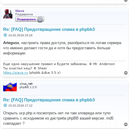
Siava
Поддержка
Re: [FAQ] Предотвращение спама в phpbb3
С
14.02.2018 23:16
о
о
Arteguss
, настроить права доступа, разобраться по логам сервера
б
что именно делают гости да и хотя бы предоставить больше
щ
е
информации.
н
и
е
Еще одно нарушение правил и будете забанены. © Mr. Anderson
Ты очистил кеш? © Sheer
https://siava.ru
(phpbb
2.0.x
3.5.x)
virus_net
phpBB 1.2.0
Re: [FAQ] Предотвращение спама в phpbb3
С
15.02.2018 17:12
о
о
Открыть ucp.php и посмотреть нет ли там зловреда или тупо
б
сравнить с исходником из дистриба phpBB вашей версии. md5
щ
е
совпадает ?
н