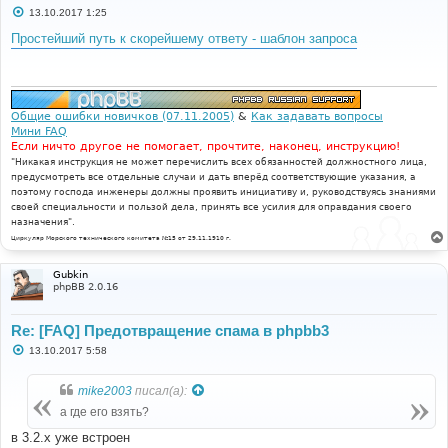
С
13.10.2017 1:25
о
о
Простейший путь к скорейшему ответу - шаблон запроса
б
щ
е
н
и
е
Общие ошибки новичков (07.11.2005)
&
Как задавать вопросы
Мини FAQ
Если ничто другое не помогает, прочтите, наконец, инструкцию!
"Никакая инструкция не может перечислить всех обязанностей должностного лица,
предусмотреть все отдельные случаи и дать вперёд соответствующие указания, а
поэтому господа инженеры должны проявить инициативу и, руководствуясь знаниями
своей специальности и пользой дела, принять все усилия для оправдания своего
назначения".
Циркуляр Морского технического комитета №15 от 29.11.1910 г.
Gubkin
phpBB 2.0.16
Re: [FAQ] Предотвращение спама в phpbb3
С
13.10.2017 5:58
о
о
б
mike2003
писал(а):
щ
е
а где его взять?
н
и
в 3.2.х уже встроен
е