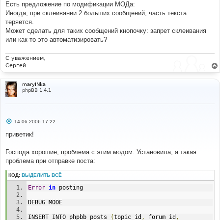
и
$last_post_data
[
'post_id'
];
Есть предложение по модификации МОДа:
е
$last_poster
=
Иногда, при склеивании 2 больших сообщений, часть текста
$last_post_data
[
'poster_id'
];
теряется.
$last_post_created
=
Может сделать для таких сообщений кнопочку: запрет склеивания
$last_post_data
[
'post_created'
];
или как-то это автоматизировать?
if
(
(
$last_poster
==
$userdata
[
'user_id'
])
&&
((
time
()
-
С уважением,
$last_post_created
)
<
$time
2merge
)
&&
$topic_id
!=
130
Сергей
&&
$topic_id
!=
30
)
{
$merge
=
true
;
maryINka
phpBB 1.4.1
}
$db
->
sql_freeresult
(
$result
);
}
С
14.06.2006 17:22
о
if
(!
$merge
)
о
приветик!
{
б
щ
е
Господа хорошие, проблема с этим модом. Установила, а такая
н
проблема при отправке поста:
и
е
КОД:
ВЫДЕЛИТЬ ВСЁ
Error
in
 posting
DEBUG MODE
INSERT INTO phpbb_posts 
(
topic_id
,
 forum_id
,