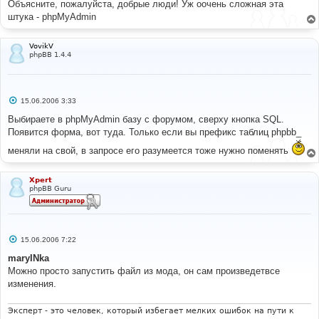
Объясните, пожалуйста, добрые люди! Уж оочень сложная эта
штука - phpMyAdmin
VovikV
phpBB 1.4.4
С
15.06.2006 3:33
о
о
Выбираете в phpMyAdmin базу с форумом, сверху кнопка SQL.
б
Появится форма, вот туда. Только если вы префикс таблиц phpbb_
щ
е
меняли на свой, в запросе его разумеется тоже нужно поменять
н
и
е
Xpert
phpBB Guru
С
15.06.2006 7:22
о
о
maryINka
б
Можно просто запустить файл из мода, он сам произведетвсе
щ
е
изменения.
н
и
е
Эксперт - это человек, который избегает мелких ошибок на пути к