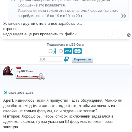
Русский скопировал (не работает ни там ни на другом).
н
Сообщение это появляется.
и
е
Установлен пока только этот мод на голый форум. (до этого
апгрейдил его с 18 на 19 и с 19 на 20.)
Установил другой стиль и все заработало...
странно...
надо будет еще раз проверить tpl файлы...
Поддержать phpBB Guru
rxu
phpBB Guru
С
05.06.2006 11:36
о
о
Xpert
, извиняюсь, если я пропустил часть обсуждения. Можно ли
б
доработать мод (или сделать аддон) так, чтобы исключать из
щ
е
склейки не только форумы, но и отдельные топики?
н
И второе: Хорошо бы, чтобы список исключений задавался в
и
е
админке, скажем, путем указания ID форумов/топиков через
запятую.