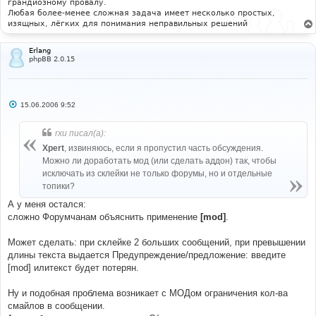
грандиозному провалу.
Любая более-менее сложная задача имеет несколько простых,
изящных, лёгких для понимания неправильных решений
Erlang
phpBB 2.0.15
С
15.06.2006 9:52
о
о
б
rxu писал(а):
щ
е
Xpert
, извиняюсь, если я пропустил часть обсуждения.
н
Можно ли доработать мод (или сделать аддон) так, чтобы
и
е
исключать из склейки не только форумы, но и отдельные
топики?
А у меня остался:
сложно Форумчанам объяснить применение
[mod]
.
Может сделать: при склейке 2 больших сообщений, при превышении
длины текста выдается Предупреждение/предложение: введите
[mod] илитекст будет потерян.
Ну и подобная проблема возникает с МОДом ограничения кол-ва
смайлов в сообщении.