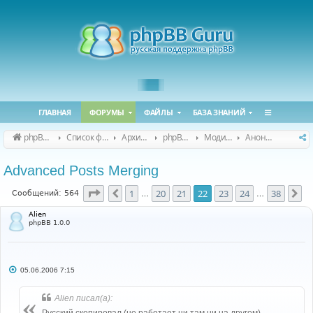
ГЛАВНАЯ
ФОРУМЫ
ФАЙЛЫ
БАЗА ЗНАНИЙ
phpBB Guru
Список форумов
Архивные форумы
phpBB 2.0.x (архив)
Модификация phpBB 2.0.x
Анонсы и поддержка модов для phpBB 2.0.x
Advanced Posts Merging
Страница
22
из
38
1
20
21
22
23
24
38
Пред.
Сл
Сообщений: 564
…
…
Alien
phpBB 1.0.0
С
05.06.2006 7:15
о
о
б
Alien писал(а):
щ
е