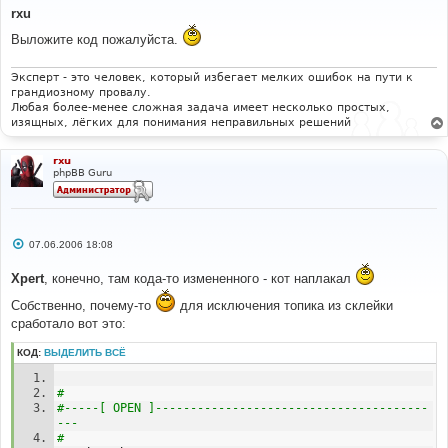
о
rxu
б
щ
Выложите код пожалуйста.
е
н
и
Эксперт - это человек, который избегает мелких ошибок на пути к
е
грандиозному провалу.
Любая более-менее сложная задача имеет несколько простых,
изящных, лёгких для понимания неправильных решений
rxu
phpBB Guru
С
07.06.2006 18:08
о
о
Xpert
, конечно, там кода-то измененного - кот наплакал
б
щ
е
Собственно, почему-то
для исключения топика из склейки
н
сработало вот это:
и
е
КОД:
ВЫДЕЛИТЬ ВСЁ
# 
#-----[ OPEN ]---------------------------------------
--- 
# 