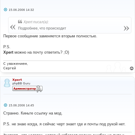
С
15.06.2006 14:32
о
о
б
Xpert писал(а):
щ
е
Подробнее, что происходит
н
и
Первое сообщение заменяется вторым полностью.
е
P.S.
Xpert
можно на почту ответить? ;О)
С уважением,
Сергей
Xpert
phpBB Guru
С
15.06.2006 14:45
о
о
Странно. Киньте ссылку на мод.
б
щ
е
P.S. не знаю когда, я сейчас черт знает где и почты под рукой нет.
н
и
е