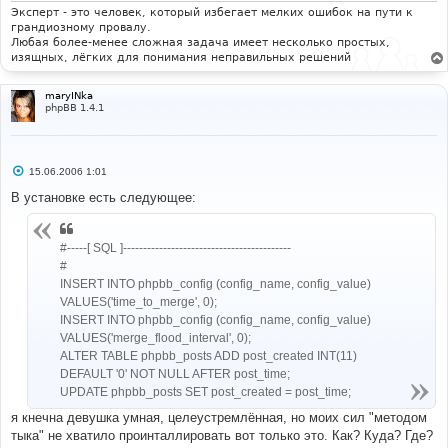
Эксперт - это человек, который избегает мелких ошибок на пути к
грандиозному провалу.
Любая более-менее сложная задача имеет несколько простых,
изящных, лёгких для понимания неправильных решений
maryINka
phpBB 1.4.1
С
15.06.2006 1:01
о
о
В установке есть следующее:
б
щ
е
н
#-----[ SQL ]------------------------------------------
и
#
е
INSERT INTO phpbb_config (config_name, config_value)
VALUES('time_to_merge', 0);
INSERT INTO phpbb_config (config_name, config_value)
VALUES('merge_flood_interval', 0);
ALTER TABLE phpbb_posts ADD post_created INT(11)
DEFAULT '0' NOT NULL AFTER post_time;
UPDATE phpbb_posts SET post_created = post_time;
я кнечна девушка умная, целеустремлённая, но моих сил "методом
тыка" не хватило проинталлировать вот только это. Как? Куда? Где?