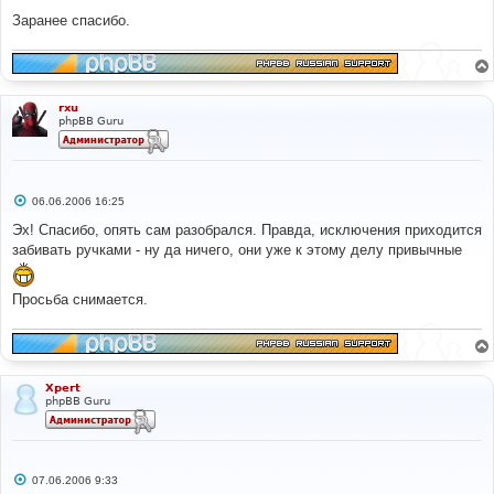
Заранее спасибо.
rxu
phpBB Guru
С
06.06.2006 16:25
о
о
Эх! Спасибо, опять сам разобрался. Правда, исключения приходится
б
забивать ручками - ну да ничего, они уже к этому делу привычные
щ
е
н
и
Просьба снимается.
е
Xpert
phpBB Guru
С
07.06.2006 9:33
о