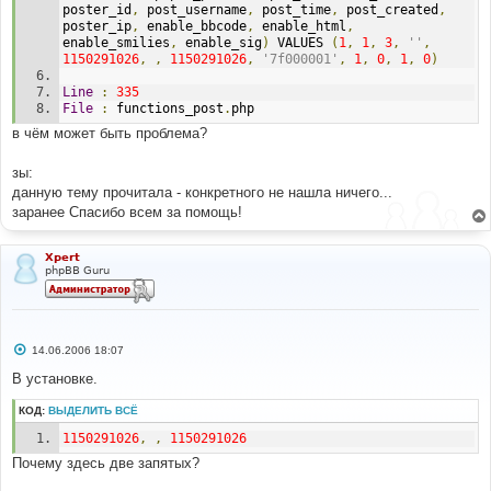
poster_id
,
 post_username
,
 post_time
,
 post_created
,
poster_ip
,
 enable_bbcode
,
 enable_html
,
enable_smilies
,
 enable_sig
)
 VALUES 
(
1
,
1
,
3
,
''
,
1150291026
,
,
1150291026
,
'7f000001'
,
1
,
0
,
1
,
0
)
Line
:
335
File
:
 functions_post
.
php
в чём может быть проблема?
зы:
данную тему прочитала - конкретного не нашла ничего...
заранее Спасибо всем за помощь!
Xpert
phpBB Guru
С
14.06.2006 18:07
о
о
В установке.
б
щ
КОД:
ВЫДЕЛИТЬ ВСЁ
е
н
1150291026
,
,
1150291026
и
е
Почему здесь две запятых?