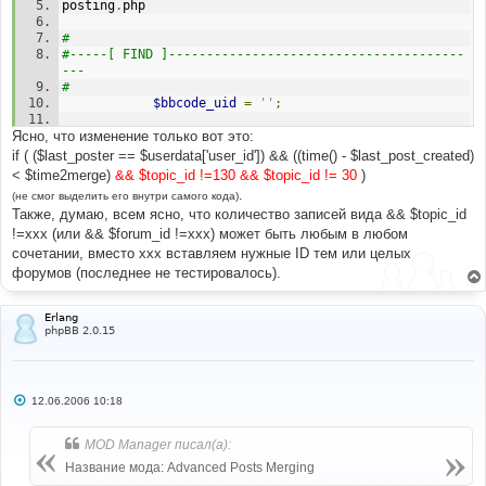
posting
.
php
#
#-----[ FIND ]---------------------------------------
---
#
$bbcode_uid
=
''
;
Ясно, что изменение только вот это:
#
#-----[ AFTER, ADD ]---------------------------------
if ( ($last_poster == $userdata['user_id']) && ((time() - $last_post_created)
---------
< $time2merge)
&& $topic_id !=130 && $topic_id != 30
)
#
.
(не смог выделить его внутри самого кода)
Также, думаю, всем ясно, что количество записей вида && $topic_id
$merge
=
false
;
!=ххх (или && $forum_id !=ххх) может быть любым в любом
$time
2merge
=
intval
(
$board_config
[
'time_to_merge'
])
*
3600
;
сочетании, вместо ххх вставляем нужные ID тем или целых
форумов (последнее не тестировалось).
if
(
(
$mode
==
'reply'
)
&&
(
$userdata
[
'user_id'
]
!=
 ANONYMOUS
)
)
{
Erlang
$sql
=
"SELECT post_id, poster_id, 
phpBB 2.0.15
post_created FROM "
.
 POSTS_TABLE 
.
" WHERE topic_id 
= $topic_id ORDER  BY post_time DESC LIMIT 1"
;
$result
=
$db
->
sql_query
(
$sql
)
or
message_die
(
GENERAL_ERROR
,
'Could not obtain last 
С
12.06.2006 10:18
post information'
,
''
,
__LINE__
,
__FILE__
,
$sql
);
о
о
б
MOD Manager писал(а):
$last_post_data
=
$db
-
щ
>
sql_fetchrow
(
$result
);
е
Название мода: Advanced Posts Merging
$last_post_id
=
н