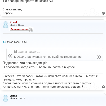
1-е сообщение просто исчезает :О(
С уважением,
Сергей
Xpert
phpBB Guru
С
15.06.2006 14:14
о
о
б
Erlang писал(а):
щ
е
МОДом ограничения кол-ва смайлов в сообщении
н
и
Подробнее, что происходит plz.
е
О проблеме когда есть 2 больших поста я в курсе...
Эксперт - это человек, который избегает мелких ошибок на пути к
грандиозному провалу.
Любая более-менее сложная задача имеет несколько простых,
изящных, лёгких для понимания неправильных решений
Erlang
phpBB 2.0.15