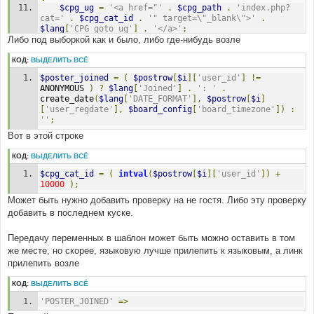
$cpg_ug
=
'<a href="'
.
$cpg_path
.
'index.php?
cat='
.
$cpg_cat_id
.
'" target=\"_blank\">'
.
$lang
[
'CPG_goto_ug'
]
.
'</a>'
;
Либо под выборкой как и было, либо где-нибудь возле
}
КОД:
ВЫДЕЛИТЬ ВСЁ
$poster_joined
=
(
$postrow
[
$i
][
'user_id'
]
!=
ANONYMOUS 
)
?
$lang
[
'Joined'
]
.
': '
.
create_date
(
$lang
[
'DATE_FORMAT'
],
$postrow
[
$i
]
[
'user_regdate'
],
$board_config
[
'board_timezone'
])
:
''
;
Вот в этой строке
КОД:
ВЫДЕЛИТЬ ВСЁ
$cpg_cat_id
=
(
intval
(
$postrow
[
$i
][
'user_id'
])
+
10000
);
Может быть нужно добавить проверку на не гостя. Либо эту проверку
добавить в последнем куске.
Передачу переменных в шаблон может быть можно оставить в том
же месте, но скорее, языковую лучше прилепить к языковым, а линк
прилепить возле
КОД:
ВЫДЕЛИТЬ ВСЁ
'POSTER_JOINED'
=>