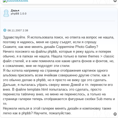
Дарья
phpBB 1.0.0
С
08.11.2007 2:38
о
о
Здравствуйте. Я использовала поиск, но ответа на вопрос не нашла,
б
поэтому я надеюсь, меня не сразу съедят, если я спрошу.
щ
е
Скажите, как мне менять дизайн Coppermine Photo Gallery?
н
Ничего похожего на файлы phpbb, которые я режу вдоль и поперек
и
е
обычно, я в папках не нашла. Нашла только в папке themes > classic
файл стилей, и в нем поменяла кое какие цвета фонов и фонтов, но,
к сожалению, мне не подходят эти стили.
Я бы хотела например на странице отображения картинок одного
альбома присвоить всем ячейкам совершенно другие стили, как я
это обычно делаю в phpbb, но я просто не вижу где это сделать.
Дальше, я пыталась убрать сверху меню Домой и тп. перенести его
вниз. В файле template.html попыталась это сделать, просто
перенесла табличку вниз, но меню не перенеслось, а только на
странице галереи теперь отображаются фигурные скобки Sub menu и
тп.
Неужели нельзя в этой галерее менять дизайн и компоновку также
легко как в phpbb? Научите, пожалуйстаю.