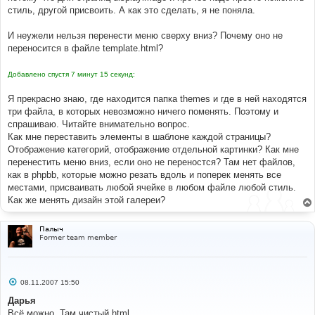
стиль, другой присвоить. А как это сделать, я не поняла.
И неужели нельзя перенести меню сверху вниз? Почему оно не
переносится в файле template.html?
Добавлено спустя 7 минут 15 секунд:
Я прекрасно знаю, где находится папка themes и где в ней находятся
три файла, в которых невозможно ничего поменять. Поэтому и
спрашиваю. Читайте внимательно вопрос.
Как мне переставить элементы в шаблоне каждой страницы?
Отображение категорий, отображение отдельной картинки? Как мне
перенестить меню вниз, если оно не переностся? Там нет файлов,
как в phpbb, которые можно резать вдоль и поперек менять все
местами, присваивать любой ячейке в любом файле любой стиль.
Как же менять дизайн этой галереи?
Палыч
Former team member
С
08.11.2007 15:50
о
о
Дарья
б
Всё можно. Там чистый html
щ