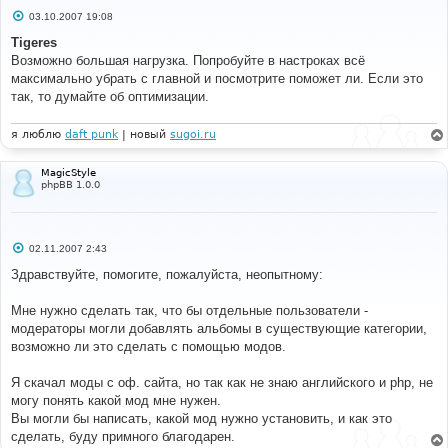
С
03.10.2007 19:08
о
о
Tigeres
б
Возможно большая нагрузка. Попробуйте в настроках всё
щ
е
максимально убрать с главной и посмотрите поможет ли. Если это
н
так, то думайте об оптимизации.
и
е
я люблю
daft punk
| новый
sugoi.ru
MagicStyle
phpBB 1.0.0
С
02.11.2007 2:43
о
о
Здравствуйте, помогите, пожалуйста, неопытному:
б
щ
е
Мне нужно сделать так, что бы отдельные пользователи -
н
модераторы могли добавлять альбомы в существующие категории,
и
е
возможно ли это сделать с помощью модов.
Я скачал моды с оф. сайта, но так как не знаю английского и php, не
могу понять какой мод мне нужен.
Вы могли бы написать, какой мод нужно установить, и как это
сделать, буду примного благодарен.