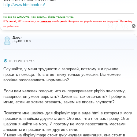
е
http://www.htmlbook.ru/
н
и
е
Не все то WINDOWS, что висит... phpBB только учусь.
ICQ, email, ЛС - только для
личных
сообщений. Вопросы по phpbb только на форумах. По найму
не работаю.
Дарья
phpBB 1.0.0
С
08.11.2007 17:15
о
о
Слушайте, у меня трудности с галереей, поэтому я и пришла
б
просить помощи. Но в ответ вижу только усмешки. Вы можете
щ
е
вообще разговаривать нормально?
н
и
е
Если вам человек говорит, что он перекраивает phpbb по-своему,
наверное, он умеет верстать? Зачем вы так отвечаете? Пройдите
мимо, если не хотите отвечать, зачем же писать глупости?
Покажите мне шаблон для displayimage в виде html в котором я могу
присвоить ячейкам другие стили. Это все, что я от вас прошу. Этот
шаблон я найти не могу. И поэтому не могу переставить местами
элементы и присвоить им другие стили.
У меня на displayimage стоит дублирущая навигация, она стоит в