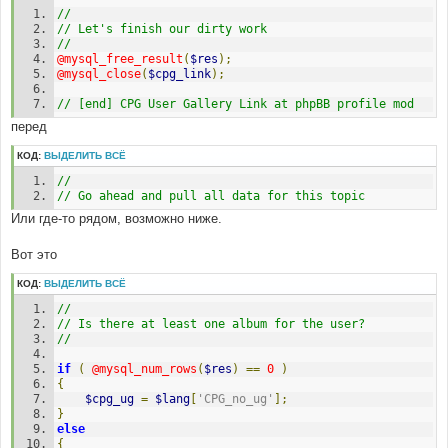
$cpg_cat_id
=
(
intval
(
$postrow
[
$i
][
'user_id'
])
+
//
10000
);
// Let's finish our dirty work
//
//
@mysql_free_result
(
$res
);
// Database connection
@mysql_close
(
$cpg_link
);
// 
$cpg_link
=
@mysql_connect
(
$cpg_db_host
,
// [end] CPG User Gallery Link at phpBB profile mod
$cpg_db_user
,
$cpg_db_pass
)
or
message_die
(
GENERAL_ERROR
,
'Could not connect to 
перед
Coppermine Photo Gallery database'
,
''
,
__LINE__
,
__FILE__
);
КОД:
ВЫДЕЛИТЬ ВСЁ
@mysql_select_db
(
$cpg_db_name
)
or
//
message_die
(
GENERAL_ERROR
,
'Could not select 
// Go ahead and pull all data for this topic
Coppermine Photo Gallery database'
,
''
,
__LINE__
,
__FILE__
);
Или где-то рядом, возможно ниже.
$sql
=
"SELECT * FROM "
.
$cpg_table_prefix
.
"albums 
Вот это
WHERE category = $cpg_cat_id"
;
$res
=
@mysql_query
(
$sql
)
or
КОД:
ВЫДЕЛИТЬ ВСЁ
message_die
(
GENERAL_ERROR
,
'Could not get albums info 
from Coppermine Photo Gallery database'
,
''
,
//
__LINE__
,
__FILE__
,
$sql
);
// Is there at least one album for the user?
//
if
(
@mysql_num_rows
(
$res
)
==
0
)
{
$cpg_ug
=
$lang
[
'CPG_no_ug'
];
}
else
{