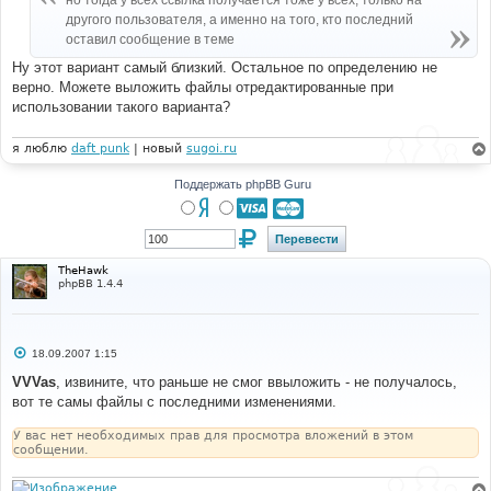
но тогда у всех ссылка получается тоже у всех, только на
н
другого пользователя, а именно на того, кто последний
и
е
оставил сообщение в теме
Ну этот вариант самый близкий. Остальное по определению не
верно. Можете выложить файлы отредактированные при
использовании такого варианта?
я люблю
daft punk
| новый
sugoi.ru
Поддержать phpBB Guru
TheHawk
phpBB 1.4.4
С
18.09.2007 1:15
о
о
VVVas
, извините, что раньше не смог ввыложить - не получалось,
б
вот те самы файлы с последними изменениями.
щ
е
н
У вас нет необходимых прав для просмотра вложений в этом
и
сообщении.
е