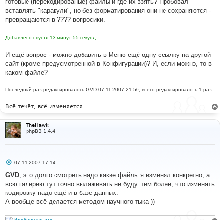
готовые (перекодированые) файлы и где их взять? Пробовал
н
вставлять "каракули", но без форматирования они не сохраняются -
и
е
превращаются в ???? вопросики.
Добавлено спустя 13 минут 55 секунд:
И ещё вопрос - можно добавить в Меню ещё одну ссылку на другой
сайт (кроме предусмотренной в Конфигурации)? И, если можно, то в
каком файле?
Последний раз редактировалось
GVD
07.11.2007 21:50, всего редактировалось 1 раз.
Всё течёт, всё изменяется.
TheHawk
phpBB 1.4.4
С
07.11.2007 17:14
о
о
GVD
, это долго смотреть надо какие файлы я изменял конкретно, а
б
всю галерею тут точно вылаживать не буду, тем более, что изменять
щ
е
кодировку надо ещё и в базе данных.
н
А вообще всё делается методом научного тыка ))
и
е