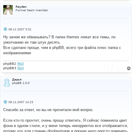
Rayden
Former team member
С
08.11.2007 5:51
о
о
Ну зачем же обманывать? В папке themes лежат все темы, по
б
умолчанию их там штук десять.
щ
е
Все сделано проще, чем в phpBB, всего три файла плюс папка с
н
изображениями
и
е
phpBB2
FAQ
phpBB3
FAQ
Дарья
phpBB 1.0.0
С
08.11.2007 14:23
о
о
Спасибо за ответ, но вы не прочитали мой вопрос.
б
щ
е
Если кто-то прочтет, очень прошу ответить. Я сейчас поменяла цвет
н
фона в одном стиле, и у меня теперь некорректно все отображается,
и
е
потому что для страниц displayimage и прочее надо просто поменять