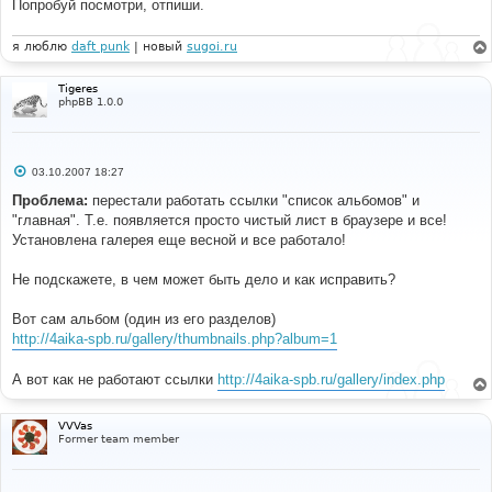
Попробуй посмотри, отпиши.
я люблю
daft punk
| новый
sugoi.ru
Tigeres
phpBB 1.0.0
С
03.10.2007 18:27
о
о
Проблема:
перестали работать ссылки "список альбомов" и
б
"главная". Т.е. появляется просто чистый лист в браузере и все!
щ
е
Установлена галерея еще весной и все работало!
н
и
е
Не подскажете, в чем может быть дело и как исправить?
Вот сам альбом (один из его разделов)
http://4aika-spb.ru/gallery/thumbnails.php?album=1
А вот как не работают ссылки
http://4aika-spb.ru/gallery/index.php
VVVas
Former team member