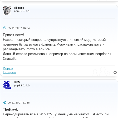
Filippok
phpBB 1.4.4
С
05.11.2007 16:34
о
о
Привет всем!
б
Назрел некторый вопрос, а существует ли неикий мод, который
щ
е
позволял бы загружать файлы ZIP-архивами, распаковывать и
н
раскладывать фото в альбом.
и
е
Данный сервис реализован например на всем известном netprint.ru
Спасибо.
Форум
Галерея
GVD
phpBB 1.4.0
С
06.11.2007 21:38
о
о
TheHawk
б
Перекодировать всё в Win-1251 у меня ума не хватит... А есть ли
щ
е