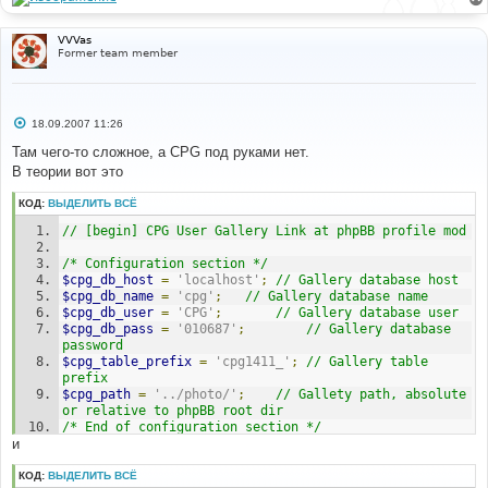
VVVas
Former team member
С
18.09.2007 11:26
о
о
Там чего-то сложное, а CPG под руками нет.
б
В теории вот это
щ
е
н
КОД:
ВЫДЕЛИТЬ ВСЁ
и
е
// [begin] CPG User Gallery Link at phpBB profile mod
/* Configuration section */
$cpg_db_host
=
'localhost'
;
// Gallery database host
$cpg_db_name
=
'cpg'
;
// Gallery database name
$cpg_db_user
=
'CPG'
;
// Gallery database user
$cpg_db_pass
=
'010687'
;
// Gallery database 
password
$cpg_table_prefix
=
'cpg1411_'
;
// Gallery table 
prefix
$cpg_path
=
'../photo/'
;
// Gallety path, absolute 
or relative to phpBB root dir
/* End of configuration section */
и
// 10000 was taken from CPG (that's FIRST_USER_CAT 
constant at include/init.inc.php)
КОД:
ВЫДЕЛИТЬ ВСЁ