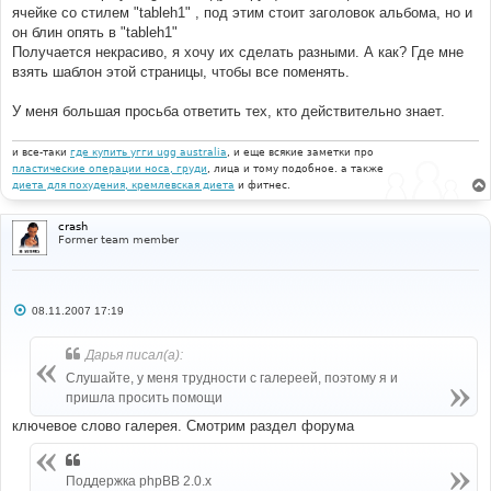
ячейке со стилем "tableh1" , под этим стоит заголовок альбома, но и
он блин опять в "tableh1"
Получается некрасиво, я хочу их сделать разными. А как? Где мне
взять шаблон этой страницы, чтобы все поменять.
У меня большая просьба ответить тех, кто действительно знает.
и все-таки
где купить угги ugg australia
, и еще всякие заметки про
пластические операции носа, груди
, лица и тому подобное. а также
диета для похудения, кремлевская диета
и фитнес.
crash
Former team member
С
08.11.2007 17:19
о
о
б
Дарья писал(а):
щ
е
Слушайте, у меня трудности с галереей, поэтому я и
н
пришла просить помощи
и
е
ключевое слово галерея. Смотрим раздел форума
Поддержка phpBB 2.0.x