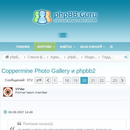
ГЛАВНАЯ
ФОРУМЫ
ФАЙЛЫ
БАЗА ЗНАНИЙ
phpBB Guru
Список форумов
Архивные форумы
phpBB 2.0.x (архив)
Модификация phpBB 2.0.x
Поддержка модов для phpBB 2.0.x
Coppermine Photo Gallery и phpbb2
Страница
20
из
25
1
18
19
20
21
22
25
Пред.
Сл
Сообщений: 372
…
…
VVVas
Former team member
С
06.09.2007 14:48
о
о
б
TheHawk писал(а):
щ
е