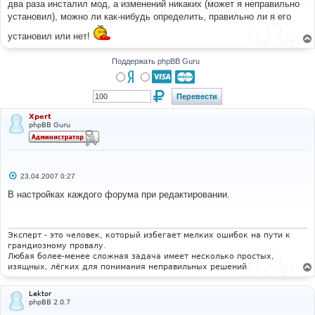
два раза инсталил мод, а изменений никаких (может я неправильно
щ
е
установил), можно ли как-нибудь определить, правильно ли я его
н
и
установил или нет!
е
Поддержать phpBB Guru
Xpert
phpBB Guru
С
23.04.2007 0:27
о
о
В настройках каждого форума при редактировании.
б
щ
е
н
и
Эксперт - это человек, который избегает мелких ошибок на пути к
е
грандиозному провалу.
Любая более-менее сложная задача имеет несколько простых,
изящных, лёгких для понимания неправильных решений
Lektor
phpBB 2.0.7