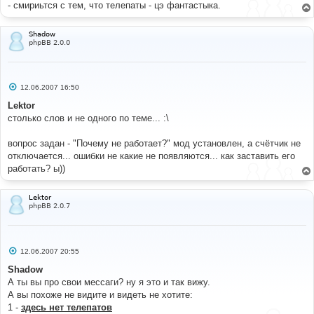
- смириьтся с тем, что телепаты - цэ фантастыка.
               message_die
(
GENERAL_ERROR
,
'Could not 
get poster id information'
,
''
,
__LINE__
,
__FILE__
,
$sql
);
Shadow
}
phpBB 2.0.0
$count_sql
=
array
();
while
(
$row
=
$db
->
sql_fetchrow
(
$result
)
)
С
12.06.2007 16:50
{
о
$count_sql
[]
=
"UPDATE "
.
 USERS_TABLE 
о
Lektor
б
.
" 
столько слов и не одного по теме... :\
щ
                  SET user_posts = user_posts - "
.
е
$row
[
'posts'
]
.
" 
н
вопрос задан - "Почему не работает?" мод установлен, а счётчик не
                  WHERE user_id = "
.
и
е
$row
[
'poster_id'
];
отключается... ошибки не какие не появляются... как заставить его
}
работать? ы))
$db
->
sql_freeresult
(
$result
);
if
(
sizeof
(
$count_sql
)
)
Lektor
phpBB 2.0.7
{
for
(
$i
=
0
;
$i
<
sizeof
(
$count_sql
);
$i
++)
{
if
(
!
$db
-
С
12.06.2007 20:55
о
>
sql_query
(
$count_sql
[
$i
])
)
о
Shadow
{
б
                     message_die
(
GENERAL_ERROR
,
А ты вы про свои мессаги? ну я это и так вижу.
щ
'Could not update user post count information'
,
''
,
е
А вы похоже не видите и видеть не хотите:
н
__LINE__
,
__FILE__
,
$sql
);
1 -
здесь нет телепатов
и
}