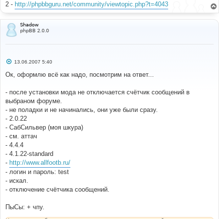
е
2 -
http://phpbbguru.net/community/viewtopic.php?t=4043
}
}
}
Shadow
phpBB 2.0.0
# 
#-----[ SAVE/CLOSE ALL FILES ]-----------------------
------------------- 
# 
С
13.06.2007 5:40
# EoM 	
о
о
Ок, оформлю всё как надо, посмотрим на ответ...
б
щ
е
- после установки мода не отключается счётчик сообщений в
н
выбраном форуме.
и
е
- не поладки и не начинались, они уже были сразу.
- 2.0.22
- СабСильвер (моя шкура)
- см. аттач
- 4.4.4
- 4.1.22-standard
-
http://www.allfootb.ru/
- логин и пароль: test
- искал.
- отключение счётчика cообщений.
ПыСы: + чпу.