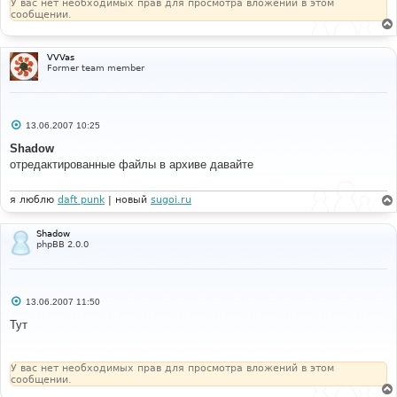
У вас нет необходимых прав для просмотра вложений в этом
сообщении.
VVVas
Former team member
С
13.06.2007 10:25
о
о
Shadow
б
отредактированные файлы в архиве давайте
щ
е
н
и
я люблю
daft punk
| новый
sugoi.ru
е
Shadow
phpBB 2.0.0
С
13.06.2007 11:50
о
о
Тут
б
щ
е
н
У вас нет необходимых прав для просмотра вложений в этом
и
сообщении.
е