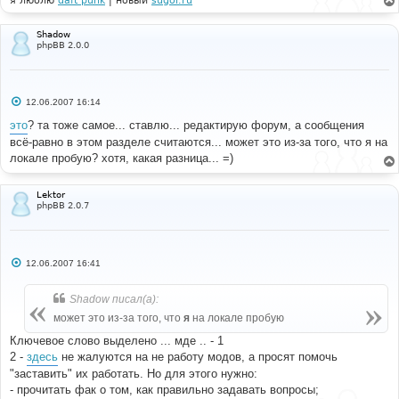
я люблю
daft punk
| новый
sugoi.ru
----------- 
е
# 
$sql
=
"SELECT forum_postcount 
Shadow
phpBB 2.0.0
            FROM "
.
 FORUMS_TABLE 
.
" 
            WHERE forum_id = $forum_id"
;
if
(
!(
$result
=
$db
->
sql_query
(
$sql
))
)
{
С
12.06.2007 16:14
о
            message_die
(
GENERAL_ERROR
,
'Could not get 
о
это
? та тоже самое... ставлю... редактирую форум, а сообщения
topic id information'
,
''
,
__LINE__
,
__FILE__
,
$sql
);
б
}
всё-равно в этом разделе считаются... может это из-за того, что я на
щ
е
локале пробую? хотя, какая разница... =)
н
$forum_postcount
=
1
;
и
е
while
(
$row
=
$db
->
sql_fetchrow
(
$result
))
Lektor
phpBB 2.0.7
{
$forum_postcount
=
$row
[
'forum_postcount'
];
}
$db
->
sql_freeresult
(
$result
);
С
12.06.2007 16:41
о
о
if
(
$forum_postcount
){
б
Shadow писал(а):
щ
$sql
=
"SELECT poster_id, COUNT(post_id) 
е
может это из-за того, что
я
на локале пробую
н
AS posts 
и
Ключевое слово выделено ... мде .. - 1
               FROM "
.
 POSTS_TABLE 
.
" 
е
               WHERE topic_id IN ($topic_id_sql) 
2 -
здесь
не жалуются на не работу модов, а просят помочь
               GROUP BY poster_id"
;
"заставить" их работать. Но для этого нужно:
if
(
!(
$result
=
$db
->
sql_query
(
$sql
))
)
- прочитать фак о том, как правильно задавать вопросы;
{