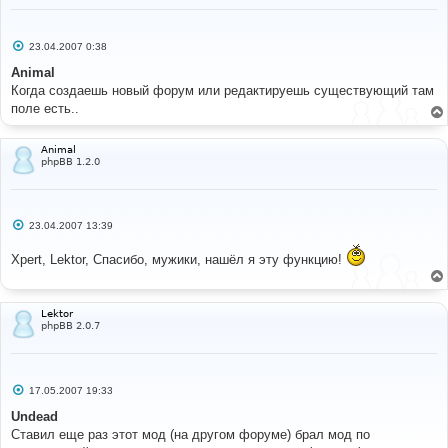
С
23.04.2007 0:38
о
о
Animal
б
Когда создаешь новый форум или редактируешь существующий там
щ
е
поле есть..
н
и
е
Animal
phpBB 1.2.0
С
23.04.2007 13:39
о
о
Xpert, Lektor, Спасибо, мужики, нашёл я эту функцию!
б
щ
е
н
и
Lektor
е
phpBB 2.0.7
С
17.05.2007 19:33
о
о
Undead
б
Ставил еще раз этот мод (на другом форуме) брал мод по
щ