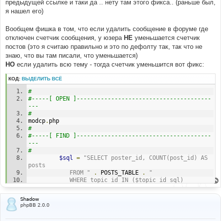
е
предыдущей ссылке и таки да .. нету там этого фикса.. (раньше был,
н
я нашел его)
и
е
Вообщем фишка в том, что если удалить сообщение в форуме где
отключен счетчик сообщения, у юзера
НЕ
уменьшается счетчик
постов (это я считаю правильно и это по дефолту так, так что не
знаю, что вы там писали, что уменьшается)
НО
если удалить всю тему - тогда счетчик уменьшится вот фикс:
КОД:
ВЫДЕЛИТЬ ВСЁ
# 
#-----[ OPEN ]---------------------------------------
--- 
# 
modcp
.
php 
# 
#-----[ FIND ]---------------------------------------
--- 
# 
$sql
=
"SELECT poster_id, COUNT(post_id) AS 
posts 
            FROM "
.
 POSTS_TABLE 
.
" 
            WHERE topic_id IN ($topic_id_sql) 
            GROUP BY poster_id"
;
if
(
!(
$result
=
$db
->
sql_query
(
$sql
))
)
Shadow
{
phpBB 2.0.0
            message_die
(
GENERAL_ERROR
,
'Could not get 
poster id information'
,
''
,
__LINE__
,
__FILE__
,