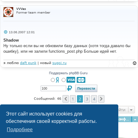
VVVas
Former team member
С
13.06.2007 12:01
о
о
Shadow
б
Ну только если вы не обновили базу данных (хотя тогда давало бы
щ
е
ошибку), или не залили functions_post.php Больше идей нет.
н
и
е
я люблю
daft punk
| новый
sugoi.ru
Поддержать phpBB Guru
1
2
3
4
Пред.
След.
Сообщений: 46
Перейти
Этот сайт использует cookies для
Главная
Форумы
Наша команда
О команде
Конфиденциальность
обеспечения своей корректной работы.
Подробнее