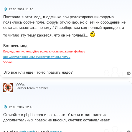
$sql
);
}
С
12.06.2007 11:16
о
$count_sql
=
array
();
о
Поставил я этот мод, в админке при редактировании форума
while
(
$row
=
$db
->
sql_fetchrow
(
$result
)
)
б
появилось соот-е поле, форум отключаю, но счётчик сообщений не
щ
{
е
останавливается... почему? И вообще там код полный приведён, а
$count_sql
[]
=
"UPDATE "
.
 USERS_TABLE 
.
н
" 
и
то читаю эту тему кажется, что он не полный...
               SET user_posts = user_posts - "
.
е
$row
[
'posts'
]
.
" 
Вот весь мод:
               WHERE user_id = "
.
$row
[
'poster_id'
];
}
Код удален, используйте возможность вложения файлов
$db
->
sql_freeresult
(
$result
);
http://www.phpbbguru.net/community/faq.php#39
VVVas.
if
(
sizeof
(
$count_sql
)
)
{
Это всё или ещё что-то править надо?
for
(
$i
=
0
;
$i
<
sizeof
(
$count_sql
);
$i
++)
{
VVVas
if
(
!
$db
->
sql_query
(
$count_sql
[
$i
])
)
Former team member
{
                  message_die
(
GENERAL_ERROR
,
'Could 
not update user post count information'
,
''
,
__LINE__
,
__FILE__
,
$sql
);
С
12.06.2007 12:16
}
о
}
о
Скачайте с phpbb.com и поставьте. У меня стоит, никаких
}
б
дополнительных правок не вносил, счетчик останавливает.
щ
е
# 
н
#-----[ REPLACE WITH ]-------------------------------
и