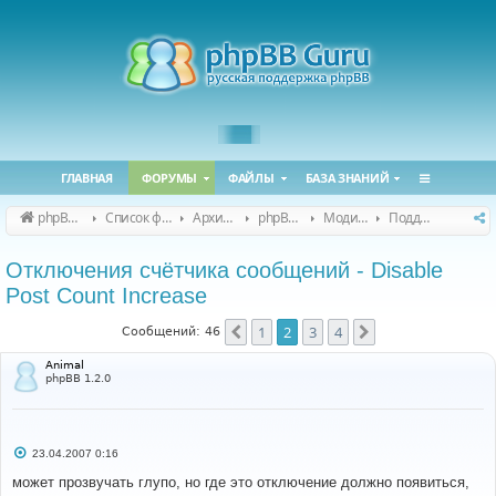
ГЛАВНАЯ
ФОРУМЫ
ФАЙЛЫ
БАЗА ЗНАНИЙ
phpBB Guru
Список форумов
Архивные форумы
phpBB 2.0.x (архив)
Модификация phpBB 2.0.x
Поддержка модов для phpBB 2.0.x
Отключения счётчика cообщений - Disable
Post Count Increase
1
2
3
4
Пред.
След.
Сообщений: 46
Animal
phpBB 1.2.0
С
23.04.2007 0:16
о
о
может прозвучать глупо, но где это отключение должно появиться,
б