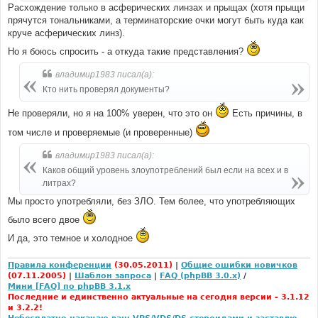
Расхождение только в асферических линзах и прыщах (хотя прыщи
прячутся тональниками, а терминаторские очки могут быть куда как
круче асферических линз).
Но я боюсь спросить - а откуда такие представления?
владимир1983 писал(а):
Кто нить проверял документы?
Не проверяли, но я на 100% уверен, что это он
Есть причины, в
том числе и проверяемые (и проверенные)
владимир1983 писал(а):
Каков общий уровень злоупотреблений был если на всех и в
литрах?
Мы просто употребляли, без ЗЛО. Тем более, что употребляющих
было всего двое
И да, это темное и холодное
Правила конференции
(30.05.2011)
|
Общие ошибки новичков
(07.11.2005)
|
Шаблон запроса
|
FAQ (phpBB 3.0.x)
/
Мини [FAQ] по phpBB 3.1.x
Последние и единственно актуальные на сегодня версии - 3.1.12
и 3.2.2!