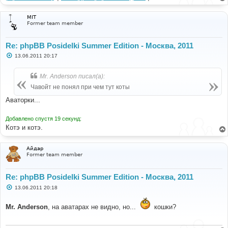
MIT
Former team member
Re: phpBB Posidelki Summer Edition - Москва, 2011
С
13.06.2011 20:17
о
о
б
Mr. Anderson писал(а):
щ
е
Чавойт не понял при чем тут коты
н
и
Аваторки...
е
Добавлено спустя 19 секунд:
Котэ и котэ.
Айдар
Former team member
Re: phpBB Posidelki Summer Edition - Москва, 2011
С
13.06.2011 20:18
о
о
б
Mr. Anderson
, на аватарах не видно, но...
кошки?
щ
е
н