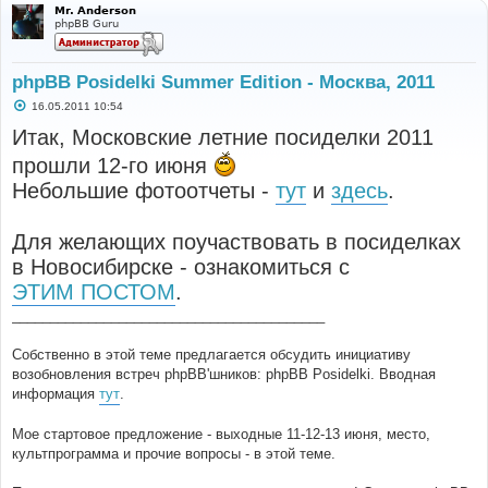
Mr. Anderson
phpBB Guru
phpBB Posidelki Summer Edition - Москва, 2011
С
16.05.2011 10:54
о
о
Итак, Московские летние посиделки 2011
б
щ
прошли 12-го июня
е
н
Небольшие фотоотчеты -
тут
и
здесь
.
и
е
Для желающих поучаствовать в посиделках
в Новосибирске - ознакомиться с
ЭТИМ ПОСТОМ
.
_________________________________________
Собственно в этой теме предлагается обсудить инициативу
возобновления встреч phpBB'шников: phpBB Posidelki. Вводная
информация
тут
.
Мое стартовое предложение - выходные 11-12-13 июня, место,
культпрограмма и прочие вопросы - в этой теме.