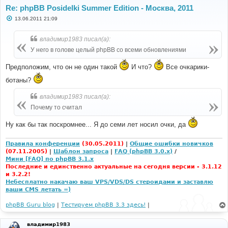
Re: phpBB Posidelki Summer Edition - Москва, 2011
С
13.06.2011 21:09
о
о
б
владимир1983 писал(а):
щ
е
У него в голове целый phpBB со всеми обновлениями
н
и
Предположим, что он не один такой
И что?
Все очкарики-
е
ботаны?
владимир1983 писал(а):
Почему то считал
Ну как бы так поскромнее... Я до семи лет носил очки, да
Правила конференции
(30.05.2011)
|
Общие ошибки новичков
(07.11.2005)
|
Шаблон запроса
|
FAQ (phpBB 3.0.x)
/
Мини [FAQ] по phpBB 3.1.x
Последние и единственно актуальные на сегодня версии - 3.1.12
и 3.2.2!
Небесплатно накачаю ваш VPS/VDS/DS стероидами и заставлю
ваши CMS летать =)
phpBB Guru blog
|
Тестируем phpBB 3.3 здесь!
|
владимир1983