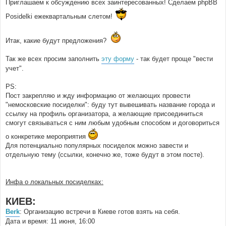
Приглашаем к обсуждению всех заинтересованных! Сделаем phpBB
Posidelki ежеквартальным слетом!
Итак, какие будут предложения?
Так же всех просим заполнить
эту форму
- так будет проще "вести
учет".
PS:
Пост закрепляю и жду информацию от желающих провести
"немосковские посиделки": буду тут вывешивать название города и
ссылку на профиль организатора, а желающие присоединиться
смогут связываться с ним любым удобным способом и договориться
о конкретике мероприятия
Для потенциально популярных посиделок можно завести и
отдельную тему (ссылки, конечно же, тоже будут в этом посте).
Инфа о локальных посиделках:
КИЕВ:
Berk
: Организацию встречи в Киеве готов взять на себя.
Дата и время: 11 июня, 16:00