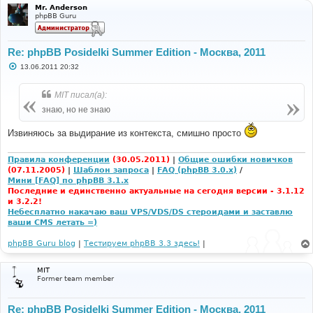
и
Mr. Anderson
е
phpBB Guru
Re: phpBB Posidelki Summer Edition - Москва, 2011
С
13.06.2011 20:32
о
о
б
MIT писал(а):
щ
е
знаю, но не знаю
н
и
Извиняюсь за выдирание из контекста, смишно просто
е
Правила конференции
(30.05.2011)
|
Общие ошибки новичков
(07.11.2005)
|
Шаблон запроса
|
FAQ (phpBB 3.0.x)
/
Мини [FAQ] по phpBB 3.1.x
Последние и единственно актуальные на сегодня версии - 3.1.12
и 3.2.2!
Небесплатно накачаю ваш VPS/VDS/DS стероидами и заставлю
ваши CMS летать =)
phpBB Guru blog
|
Тестируем phpBB 3.3 здесь!
|
MIT
Former team member
Re: phpBB Posidelki Summer Edition - Москва, 2011