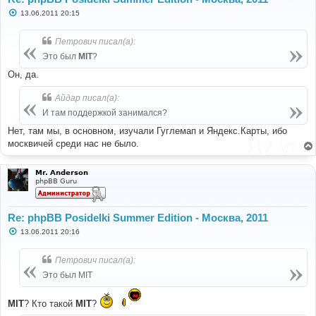
С
13.06.2011 20:15
о
о
б
Петрович писал(а):
щ
е
Это был
MIT
?
н
и
Он, да.
е
Айдар писал(а):
И там поддержкой занимался?
Нет, там мы, в основном, изучали Гуглемап и Яндекс.Карты, ибо
москвичей среди нас не было.
Mr. Anderson
phpBB Guru
Re: phpBB Posidelki Summer Edition - Москва, 2011
С
13.06.2011 20:16
о
о
б
Петрович писал(а):
щ
е
Это был MIT
н
и
е
MIT
? Кто такой
MIT
?