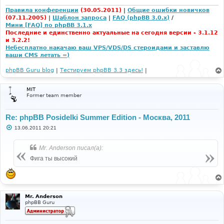
Правила конференции
(30.05.2011)
|
Общие ошибки новичков
(07.11.2005)
|
Шаблон запроса
|
FAQ (phpBB 3.0.x)
/
Мини [FAQ] по phpBB 3.1.x
Последние и единственно актуальные на сегодня версии - 3.1.12
и 3.2.2!
Небесплатно накачаю ваш VPS/VDS/DS стероидами и заставлю
ваши CMS летать =)
phpBB Guru blog
|
Тестируем phpBB 3.3 здесь!
|
MIT
Former team member
Re: phpBB Posidelki Summer Edition - Москва, 2011
С
13.06.2011 20:21
о
о
б
Mr. Anderson писал(а):
щ
е
Фига ты высокий
н
и
е
Mr. Anderson
phpBB Guru