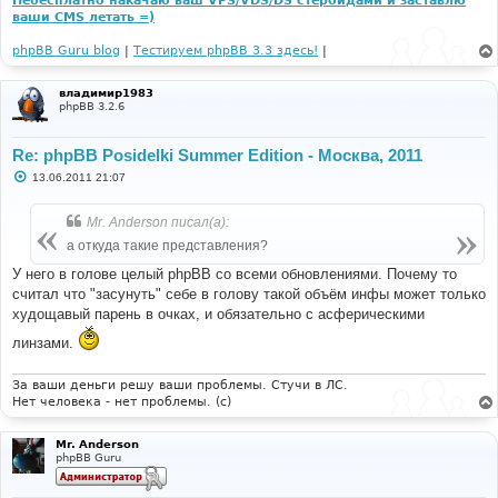
Небесплатно накачаю ваш VPS/VDS/DS стероидами и заставлю
ваши CMS летать =)
phpBB Guru blog
|
Тестируем phpBB 3.3 здесь!
|
владимир1983
phpBB 3.2.6
Re: phpBB Posidelki Summer Edition - Москва, 2011
С
13.06.2011 21:07
о
о
б
Mr. Anderson писал(а):
щ
е
а откуда такие представления?
н
и
У него в голове целый phpBB со всеми обновлениями. Почему то
е
считал что "засунуть" себе в голову такой объём инфы может только
худощавый парень в очках, и обязательно с асферическими
линзами.
За ваши деньги решу ваши проблемы. Стучи в ЛС.
Нет человека - нет проблемы. (c)
Mr. Anderson
phpBB Guru