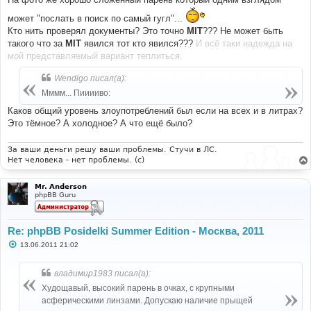
может "послать в поиск по самый гугл"...
Кто нить проверял документы? Это точно
MIT
??? Не может быть
такого что за
MIT
явился тот кто явился???
И всё таки надежда на
мой представляемый вариант теплиться.
Wendigo писал(а):
Мммм... Пииииво:
Каков общий уровень злоупотреблений был если на всех и в литрах?
Это тёмное? А холодное? А что ещё было?
За ваши деньги решу ваши проблемы. Стучи в ЛС.
Нет человека - нет проблемы. (c)
Mr. Anderson
phpBB Guru
Re: phpBB Posidelki Summer Edition - Москва, 2011
С
13.06.2011 21:02
о
о
б
владимир1983 писал(а):
щ
е
Худощавый, высокий парень в очках, с крупными
н
асферическими линзами. Допускаю наличие прыщей
и
е