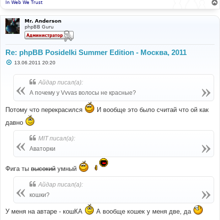
и
In Web We Trust
е
Mr. Anderson
phpBB Guru
Re: phpBB Posidelki Summer Edition - Москва, 2011
С
13.06.2011 20:20
о
о
б
Айдар писал(а):
щ
е
А почему у Vvvas волосы не красные?
н
и
е
Потому что перекрасился
И вообще это было считай что ой как
давно
MIT писал(а):
Аваторки
Фига ты
высокий
умный
Айдар писал(а):
кошки?
У меня на автаре - кошКА
А вообще кошек у меня две, да