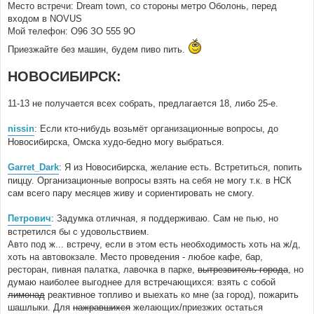
Место встречи: Dream town, со стороны метро Оболонь, перед
входом в NOVUS
Мой телефон: О96 ЗО 555 9О
Приезжайте без машин, будем пиво пить.
НОВОСИБИРСК:
11-13 не получается всех собрать, предлагается 18, либо 25-е.
nissin
: Если кто-нибудь возьмёт организационные вопросы, до
Новосибирска, Омска худо-бедно могу выбраться.
Garret_Dark
: Я из Новосибирска, желание есть. Встретиться, попить
пиццу. Организационные вопросы взять на себя не могу т.к. в НСК
сам всего пару месяцев живу и сориентировать не смогу.
Петрович
: Задумка отличная, я поддерживаю. Сам не пью, но
встретился бы с удовольствием.
Авто под ж... встречу, если в этом есть необходимость хоть на ж/д,
хоть на автовокзале. Место проведения - любое кафе, бар,
ресторан, пивная палатка, лавочка в парке,
вытрезвитель города
, но
думаю наиболее выгоднее для встречающихся: взять с собой
лимонад
реактивное топливо и выехать ко мне (за город), пожарить
шашлыки. Для
нажравшихся
желающих/приезжих остаться