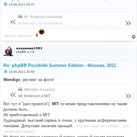
С
13.06.2011 20:37
о
о
б
Mr. Anderson писал(а):
щ
е
Извиняюсь за выдирание
н
и
е
Засунь обратно
владимир1983
phpBB 3.2.6
Re: phpBB Posidelki Summer Edition - Москва, 2011
С
13.06.2011 20:59
о
о
Wendigo
, респект за фото!
б
щ
Wendigo писал(а):
е
н
Mr. Anderson и MIT
и
е
Вот тут я "расстроился").
MIT
по моим представлениями не таким
должен быть...
Из представлений о MIT:
Худощавый, высокий парень в очках, с крупными асферическими
линзами. Допускаю наличие прыщей...
(ну вот хрен его знает с чего
такие фантазии))
На фото же хорошо сложенный парень который одним взглядом