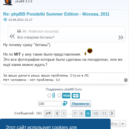
phpBB 3.2.6
Re: phpBB Posidelki Summer Edition - Москва, 2011
С
13.06.2011 21:17
о
о
б
Mr. Anderson писал(а):
щ
е
Все очкарики-ботаны?
н
и
Ну почему сразу "ботаны").
е
Но по
MIT
у мну такие были представления.
Это все фотографии которые были сделаны на посиделках, или же
ещё какие можно ждать?
За ваши деньги решу ваши проблемы. Стучи в ЛС.
Нет человека - нет проблемы. (c)
Поддержать phpBB Guru
Страница
9
из
11
1
7
8
9
10
11
Пред.
След.
Сообщений: 161
…
Перейти
Этот сайт использует cookies для