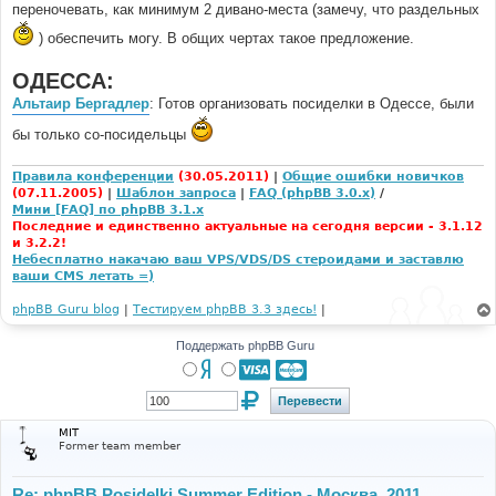
переночевать, как минимум 2 дивано-места (замечу, что раздельных
) обеспечить могу. В общих чертах такое предложение.
ОДЕССА:
Альтаир Бергадлер
: Готов организовать посиделки в Одессе, были
бы только со-посидельцы
Правила конференции
(30.05.2011)
|
Общие ошибки новичков
(07.11.2005)
|
Шаблон запроса
|
FAQ (phpBB 3.0.x)
/
Мини [FAQ] по phpBB 3.1.x
Последние и единственно актуальные на сегодня версии - 3.1.12
и 3.2.2!
Небесплатно накачаю ваш VPS/VDS/DS стероидами и заставлю
ваши CMS летать =)
phpBB Guru blog
|
Тестируем phpBB 3.3 здесь!
|
Поддержать phpBB Guru
MIT
Former team member
Re: phpBB Posidelki Summer Edition - Москва, 2011