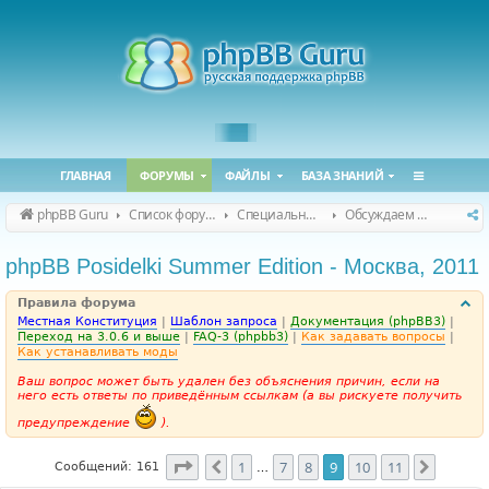
ГЛАВНАЯ
ФОРУМЫ
ФАЙЛЫ
БАЗА ЗНАНИЙ
phpBB Guru
Список форумов
Специальные форумы
Обсуждаем сайт и конференцию
phpBB Posidelki Summer Edition - Москва, 2011
Правила форума
Местная Конституция
|
Шаблон запроса
|
Документация (phpBB3)
|
Переход на 3.0.6 и выше
|
FAQ-3 (phpbb3)
|
Как задавать вопросы
|
Как устанавливать моды
Ваш вопрос может быть удален без объяснения причин, если на
него есть ответы по приведённым ссылкам (а вы рискуете получить
предупреждение
).
Страница
9
из
11
1
7
8
9
10
11
Пред.
След.
Сообщений: 161
…