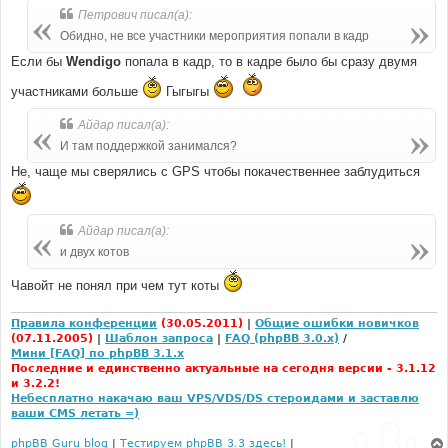
Петрович писал(а):
Обидно, не все участники мероприятия попали в кадр
Если бы
Wendigo
попала в кадр, то в кадре было бы сразу двумя
участниками больше
Гыгыгы
Айдар писал(а):
И там поддержкой занимался?
Не, чаще мы сверялись с GPS чтобы покачественнее заблудиться
Айдар писал(а):
и двух котов
Чавойт не понял при чем тут коты
Правила конференции
(30.05.2011)
|
Общие ошибки новичков
(07.11.2005)
|
Шаблон запроса
|
FAQ (phpBB 3.0.x)
/
Мини [FAQ] по phpBB 3.1.x
Последние и единственно актуальные на сегодня версии - 3.1.12
и 3.2.2!
Небесплатно накачаю ваш VPS/VDS/DS стероидами и заставлю
ваши CMS летать =)
phpBB Guru blog
|
Тестируем phpBB 3.3 здесь!
|