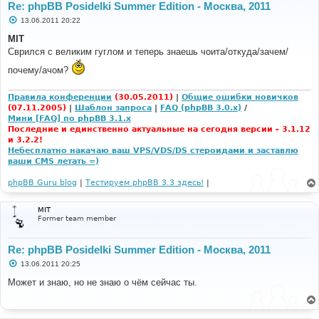
Re: phpBB Posidelki Summer Edition - Москва, 2011
С
13.06.2011 20:22
о
о
MIT
б
Сврился с великим гуглом и теперь знаешь чоита/откуда/зачем/
щ
е
почему/ачом?
н
и
е
Правила конференции
(30.05.2011)
|
Общие ошибки новичков
(07.11.2005)
|
Шаблон запроса
|
FAQ (phpBB 3.0.x)
/
Мини [FAQ] по phpBB 3.1.x
Последние и единственно актуальные на сегодня версии - 3.1.12
и 3.2.2!
Небесплатно накачаю ваш VPS/VDS/DS стероидами и заставлю
ваши CMS летать =)
phpBB Guru blog
|
Тестируем phpBB 3.3 здесь!
|
MIT
Former team member
Re: phpBB Posidelki Summer Edition - Москва, 2011
С
13.06.2011 20:25
о
о
Может и знаю, но не знаю о чём сейчас ты.
б
щ
е
н