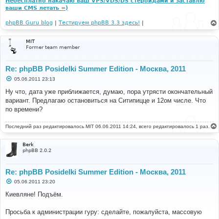
Небесплатно накачаю ваш VPS/VDS/DS стероидами и заставлю
ваши CMS летать =)
phpBB Guru blog
|
Тестируем phpBB 3.3 здесь!
|
MIT
Former team member
Re: phpBB Posidelki Summer Edition - Москва, 2011
С
05.06.2011 23:13
о
о
Ну что, дата уже приближается, думаю, пора утрясти окончательный
б
вариант. Предлагаю остановиться на Ситипицце и 12ом числе. Что
щ
е
по времени?
н
и
е
Последний раз редактировалось
MIT
06.06.2011 14:24, всего редактировалось 1 раз.
Berk
phpBB 2.0.2
Re: phpBB Posidelki Summer Edition - Москва, 2011
С
05.06.2011 23:20
о
о
Киевляне! Подъём.
б
щ
е
Просьба к администрации гуру: сделайте, пожалуйста, массовую
н