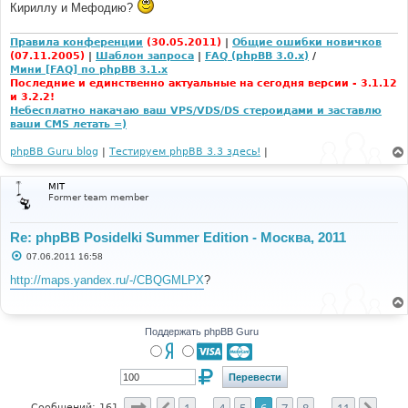
Кириллу и Мефодию?
н
и
е
Правила конференции
(30.05.2011)
|
Общие ошибки новичков
(07.11.2005)
|
Шаблон запроса
|
FAQ (phpBB 3.0.x)
/
Мини [FAQ] по phpBB 3.1.x
Последние и единственно актуальные на сегодня версии - 3.1.12
и 3.2.2!
Небесплатно накачаю ваш VPS/VDS/DS стероидами и заставлю
ваши CMS летать =)
phpBB Guru blog
|
Тестируем phpBB 3.3 здесь!
|
MIT
Former team member
Re: phpBB Posidelki Summer Edition - Москва, 2011
С
07.06.2011 16:58
о
о
http://maps.yandex.ru/-/CBQGMLPX
?
б
щ
е
н
и
Поддержать phpBB Guru
е
Страница
6
из
11
1
4
5
6
7
8
11
Сообщений: 161
…
…