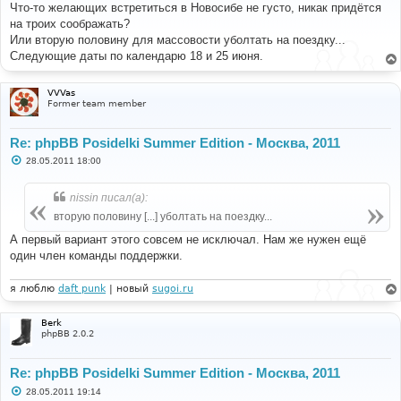
о
Что-то желающих встретиться в Новосибе не густо, никак придётся
б
на троих соображать?
щ
е
Или вторую половину для массовости уболтать на поездку...
н
Следующие даты по календарю 18 и 25 июня.
и
е
VVVas
Former team member
Re: phpBB Posidelki Summer Edition - Москва, 2011
С
28.05.2011 18:00
о
о
б
nissin писал(а):
щ
е
вторую половину [...] уболтать на поездку...
н
и
А первый вариант этого совсем не исключал. Нам же нужен ещё
е
один член команды поддержки.
я люблю
daft punk
| новый
sugoi.ru
Berk
phpBB 2.0.2
Re: phpBB Posidelki Summer Edition - Москва, 2011
С
28.05.2011 19:14
о