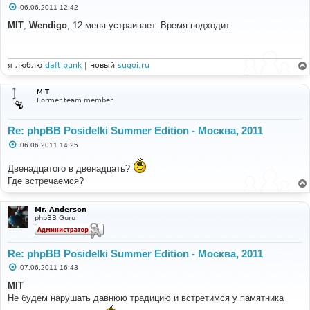
С
06.06.2011 12:42
о
о
MIT
,
Wendigo
, 12 меня устраивает. Время подходит.
б
щ
е
н
и
я люблю
daft punk
| новый
sugoi.ru
е
MIT
Former team member
Re: phpBB Posidelki Summer Edition - Москва, 2011
С
06.06.2011 14:25
о
о
Двенадцатого в двенадцать?
б
щ
Где встречаемся?
е
н
и
Mr. Anderson
е
phpBB Guru
Re: phpBB Posidelki Summer Edition - Москва, 2011
С
07.06.2011 16:43
о
о
MIT
б
Не будем нарушать давнюю традицию и встретимся у памятника
щ
е