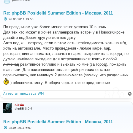
Re: phpBB Posidelki Summer Edition - Москва, 2011
С
26.05.2011 19:50
о
о
По праздникам уже более менее ясно: уезжаю 10 в ночь.
б
Для тех кто может и хочет запланировать встречу в Новосибирске,
щ
е
давайте подберем другую летнюю дату.
н
Авто под ж... встречу, если в этом есть необходимость хоть на ж/д,
и
е
хоть на автовокзале. Место проведения - любое кафе, бар,
ресторан, пивная палатка, лавочка в парке,
вытрезвитель города
, но
думаю наиболее выгоднее для встречающихся: взять с собой
лимонад
реактивное топливо и выехать ко мне (за город), пожарить
шашлыки. Для
нажравшихся
желающих/приезжих остаться
переночевать, как минимум 2 дивано-места (замечу, что раздельных
) обеспечить могу. В общих чертах такое предложение.
Аттестат продавца WM
nissin
phpBB 3.0.4
Re: phpBB Posidelki Summer Edition - Москва, 2011
С
28.05.2011 6:57
о