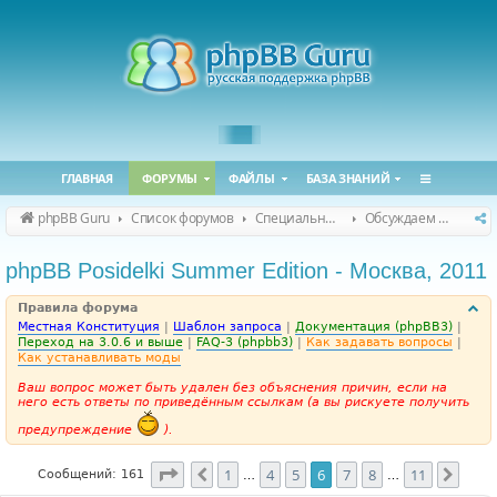
ГЛАВНАЯ
ФОРУМЫ
ФАЙЛЫ
БАЗА ЗНАНИЙ
phpBB Guru
Список форумов
Специальные форумы
Обсуждаем сайт и конференцию
phpBB Posidelki Summer Edition - Москва, 2011
Правила форума
Местная Конституция
|
Шаблон запроса
|
Документация (phpBB3)
|
Переход на 3.0.6 и выше
|
FAQ-3 (phpbb3)
|
Как задавать вопросы
|
Как устанавливать моды
Ваш вопрос может быть удален без объяснения причин, если на
него есть ответы по приведённым ссылкам (а вы рискуете получить
предупреждение
).
Страница
6
из
11
1
4
5
6
7
8
11
Пред.
След
Сообщений: 161
…
…