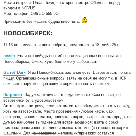
Место встречи: Dream town, со стороны метро Оболонь, перед
входом в NOVUS
Мой телефон: О96 ЗО 555 9О
Приезжайте без машин, будем пиво пить.
НОВОСИБИРСК:
11-13 не получается всех собрать, предлагается 18, либо 25-е.
nissin
: Если кто-нибудь возьмёт организационные вопросы, до
Новосибирска, Омска худо-бедно могу выбраться.
Garret_Dark
: Я из Новосибирска, желание есть. Встретиться, попить
пиццу. Организационные вопросы взять на себя не могу т.к. в НСК
сам всего пару месяцев живу и сориентировать не смогу.
Петрович
: Задумка отличная, я поддерживаю. Сам не пью, но
встретился бы с удовольствием.
Авто под ж... встречу, если в этом есть необходимость хоть на ж/д,
хоть на автовокзале. Место проведения - любое кафе, бар,
ресторан, пивная палатка, лавочка в парке,
вытрезвитель города
, но
думаю наиболее выгоднее для встречающихся: взять с собой
лимонад
реактивное топливо и выехать ко мне (за город), пожарить
шашлыки. Для
нажравшихся
желающих/приезжих остаться