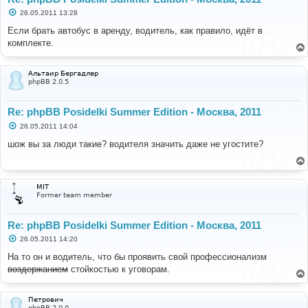
С
26.05.2011 13:28
о
о
Если брать автобус в аренду, водитель, как правило, идёт в
б
комплекте.
щ
е
н
и
Альтаир Бергадлер
е
phpBB 2.0.5
Re: phpBB Posidelki Summer Edition - Москва, 2011
С
26.05.2011 14:04
о
о
шож вы за люди такие? водителя значить даже не угостите?
б
щ
е
н
и
MIT
е
Former team member
Re: phpBB Posidelki Summer Edition - Москва, 2011
С
26.05.2011 14:20
о
о
На то он и водитель, что бы проявить свой профессионализм
б
воздержанием
стойкостью к уговорам.
щ
е
н
и
Петрович
е
phpBB 2.0.0