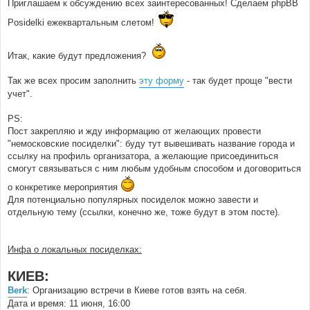
Приглашаем к обсуждению всех заинтересованных! Сделаем phpBB
Posidelki ежеквартальным слетом!
Итак, какие будут предложения?
Так же всех просим заполнить
эту форму
- так будет проще "вести
учет".
PS:
Пост закрепляю и жду информацию от желающих провести
"немосковские посиделки": буду тут вывешивать название города и
ссылку на профиль организатора, а желающие присоединиться
смогут связываться с ним любым удобным способом и договориться
о конкретике мероприятия
Для потенциально популярных посиделок можно завести и
отдельную тему (ссылки, конечно же, тоже будут в этом посте).
Инфа о локальных посиделках:
КИЕВ:
Berk
: Организацию встречи в Киеве готов взять на себя.
Дата и время: 11 июня, 16:00