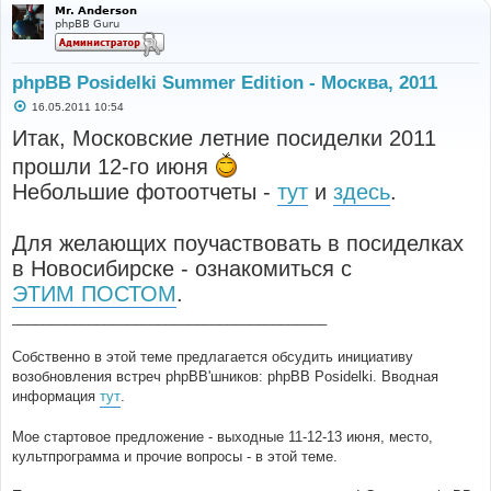
Mr. Anderson
phpBB Guru
phpBB Posidelki Summer Edition - Москва, 2011
С
16.05.2011 10:54
о
о
Итак, Московские летние посиделки 2011
б
щ
прошли 12-го июня
е
н
Небольшие фотоотчеты -
тут
и
здесь
.
и
е
Для желающих поучаствовать в посиделках
в Новосибирске - ознакомиться с
ЭТИМ ПОСТОМ
.
_________________________________________
Собственно в этой теме предлагается обсудить инициативу
возобновления встреч phpBB'шников: phpBB Posidelki. Вводная
информация
тут
.
Мое стартовое предложение - выходные 11-12-13 июня, место,
культпрограмма и прочие вопросы - в этой теме.