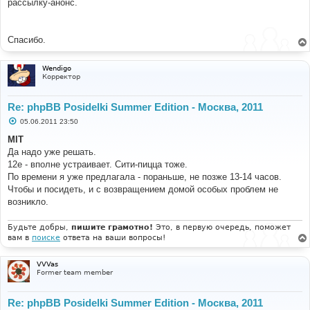
рассылку-анонс.
и
е
Спасибо.
Wendigo
Корректор
Re: phpBB Posidelki Summer Edition - Москва, 2011
С
05.06.2011 23:50
о
о
MIT
б
Да надо уже решать.
щ
е
12е - вполне устраивает. Сити-пицца тоже.
н
По времени я уже предлагала - пораньше, не позже 13-14 часов.
и
е
Чтобы и посидеть, и с возвращением домой особых проблем не
возникло.
Будьте добры,
пишите грамотно!
Это, в первую очередь, поможет
вам в
поиске
ответа на ваши вопросы!
VVVas
Former team member
Re: phpBB Posidelki Summer Edition - Москва, 2011