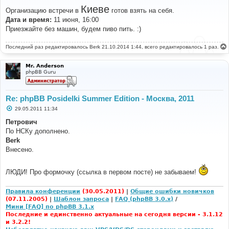
о
Киеве
Организацию встречи в
готов взять на себя.
б
щ
Дата и время:
11 июня, 16:00
е
Приезжайте без машин, будем пиво пить. :)
н
и
е
Последний раз редактировалось
Berk
21.10.2014 1:44, всего редактировалось 1 раз.
Mr. Anderson
phpBB Guru
Re: phpBB Posidelki Summer Edition - Москва, 2011
С
29.05.2011 11:34
о
о
Петрович
б
По НСКу дополнено.
щ
е
Berk
н
Внесено.
и
е
ЛЮДИ! Про формочку (ссылка в первом посте) не забываем!
Правила конференции
(30.05.2011)
|
Общие ошибки новичков
(07.11.2005)
|
Шаблон запроса
|
FAQ (phpBB 3.0.x)
/
Мини [FAQ] по phpBB 3.1.x
Последние и единственно актуальные на сегодня версии - 3.1.12
и 3.2.2!