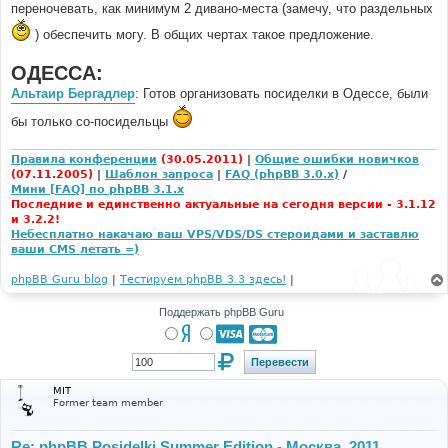
переночевать, как минимум 2 дивано-места (замечу, что раздельных
) обеспечить могу. В общих чертах такое предложение.
ОДЕССА:
Альтаир Бергадлер
: Готов организовать посиделки в Одессе, были
бы только со-посидельцы
Правила конференции
(30.05.2011)
|
Общие ошибки новичков
(07.11.2005)
|
Шаблон запроса
|
FAQ (phpBB 3.0.x)
/
Мини [FAQ] по phpBB 3.1.x
Последние и единственно актуальные на сегодня версии - 3.1.12
и 3.2.2!
Небесплатно накачаю ваш VPS/VDS/DS стероидами и заставлю
ваши CMS летать =)
phpBB Guru blog
|
Тестируем phpBB 3.3 здесь!
|
Поддержать phpBB Guru
MIT
Former team member
Re: phpBB Posidelki Summer Edition - Москва, 2011