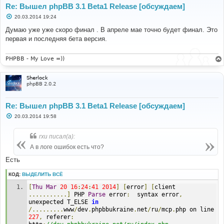
Re: Вышел phpBB 3.1 Beta1 Release [обсуждаем]
С
20.03.2014 19:24
о
о
Думаю уже уже скоро финал . В апреле мае точно будет финал. Это
б
первая и последняя бета версия.
щ
е
н
и
PHPBB - My Love =))
е
Sherlock
phpBB 2.0.2
Re: Вышел phpBB 3.1 Beta1 Release [обсуждаем]
С
20.03.2014 19:58
о
о
б
rxu писал(а):
щ
е
А в логе ошибок есть что?
н
и
Есть
е
КОД:
ВЫДЕЛИТЬ ВСЁ
[
Thu
Mar
20
16
:
24
:
41
2014
]
[
error
]
[
client 
...........]
 PHP 
Parse
 error
:
  syntax error
,
unexpected T_ELSE 
in
/.........
www
/
dev
.
phpbbukraine
.
net
/
ru
/
mcp
.
php on line 
227
,
 referer
: