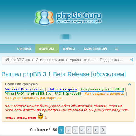
ГЛАВНАЯ
ФОРУМЫ
ФАЙЛЫ
БАЗА ЗНАНИЙ
phpBB Guru
Список форумов
Архивные форумы
Поддержка phpBB 3.1.x
Вышел phpBB 3.1 Beta Release [обсуждаем]
Правила форума
Местная Конституция
|
Шаблон запроса
|
Документация (phpBB3)
|
Мини [FAQ] по phpBB3.1.x
|
FAQ-3 (phpbb3)
|
Как задавать вопросы
|
Как устанавливать расширения
Ваш вопрос может быть удален без объяснения причин, если на
него есть ответы по приведённым ссылкам (а вы рискуете получить
предупреждение
).
1
2
3
4
5
6
След.
Сообщений: 86