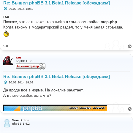
Re: Вышел phpBB 3.1 Beta1 Release [обсуждаем]
С
20.03.2014 18:40
о
о
rxu
б
Похоже, что есть какая-то ошибка в языковом файле
mcp.php
щ
е
Когда захожу в модераторский раздел, то у меня белая страница.
н
и
е
SH
rxu
phpBB Guru
Re: Вышел phpBB 3.1 Beta1 Release [обсуждаем]
С
20.03.2014 19:07
о
о
Да вроде всё в норме. На локалке работает.
б
А в логе ошибок есть что?
щ
е
н
и
е
SmallAnton
phpBB 1.4.2