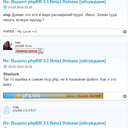
Re: Вышел phpBB 3.1 Beta1 Release [обсуждаем]
С
20.03.2014 20:26
о
о
xisp
Думаю это всё в виде расширений будет. Имхо. Зачем туда
б
пихать всякую ерунду?
щ
е
н
и
PHPBB - My Love =))
е
rxu
phpBB Guru
Re: Вышел phpBB 3.1 Beta1 Release [обсуждаем]
С
20.03.2014 20:28
о
о
Sherlock
б
Так то ошибка в самом mcp.php, не в языковом файле. Как я это
щ
е
вижу.
н
и
е
xisp
phpBB 3.0.0 RC7
Re: Вышел phpBB 3.1 Beta1 Release [обсуждаем]