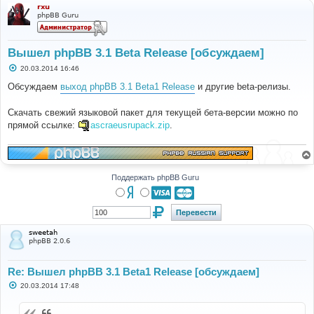
rxu
phpBB Guru
Вышел phpBB 3.1 Beta Release [обсуждаем]
С
20.03.2014 16:46
о
о
Обсуждаем
выход phpBB 3.1 Beta1 Release
и другие beta-релизы.
б
щ
е
Скачать свежий языковой пакет для текущей бета-версии можно по
н
прямой ссылке:
ascraeusrupack.zip
.
и
е
Поддержать phpBB Guru
sweetah
phpBB 2.0.6
Re: Вышел phpBB 3.1 Beta1 Release [обсуждаем]
С
20.03.2014 17:48
о
о
б