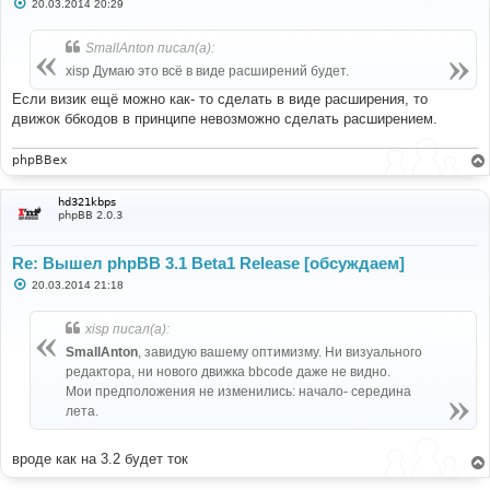
С
20.03.2014 20:29
о
о
б
SmallAnton писал(а):
щ
е
xisp Думаю это всё в виде расширений будет.
н
и
Если визик ещё можно как- то сделать в виде расширения, то
е
движок ббкодов в принципе невозможно сделать расширением.
phpBBex
hd321kbps
phpBB 2.0.3
Re: Вышел phpBB 3.1 Beta1 Release [обсуждаем]
С
20.03.2014 21:18
о
о
б
xisp писал(а):
щ
е
SmallAnton
, завидую вашему оптимизму. Ни визуального
н
редактора, ни нового движка bbcode даже не видно.
и
е
Мои предположения не изменились: начало- середина
лета.
вроде как на 3.2 будет ток