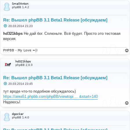
SmallAnton
phpBB 1.4.2
Re: Вышел phpBB 3.1 Beta1 Release [обсуждаем]
С
20.03.2014 21:23
о
о
hd321kbps
Не дай бог. Сплюньте. Всё будет. Просто это тестовая
б
версия.
щ
е
н
и
PHPBB - My Love =))
е
hd321kbps
phpBB 2.0.3
Re: Вышел phpBB 3.1 Beta1 Release [обсуждаем]
С
20.03.2014 23:45
о
о
тут вроде что-то подобное обсуждалось)
б
https://area51.phpbb.com/phpBB/viewtopi ... &start=140
щ
е
Надеюсь!
н
и
е
dgocker
phpBB 1.4.0