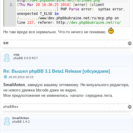
http
:
//dev.phpbbukraine.net/ru/index.php
[
Thu
Mar
20
16
:
36
:
25
2014
]
[
error
]
[
client 
...................]
 PHP 
Parse
 error
:
  syntax error
,
unexpected T_ELSE 
in
/........./
www
/
dev
.
phpbbukraine
.
net
/
ru
/
mcp
.
php on 
line 
227
,
 referer
:
 http
:
//dev.phpbbukraine.net/ru/
Но там вроде все нормально. Что-то ничего не понимаю.
SH
xisp
phpBB 3.0.0 RC7
Re: Вышел phpBB 3.1 Beta1 Release [обсуждаем]
С
20.03.2014 20:15
о
о
SmallAnton
, завидую вашему оптимизму. Ни визуального редактора,
б
ни нового движка bbcode даже не видно.
щ
е
Мои предположения не изменились: начало- середина лета.
н
и
е
phpBBex
SmallAnton
phpBB 1.4.2