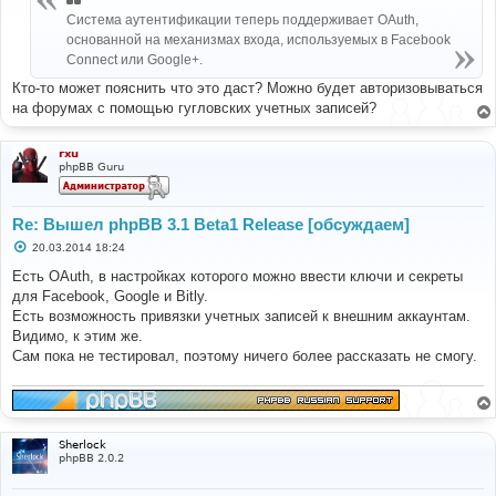
щ
Система аутентификации теперь поддерживает OAuth,
е
н
основанной на механизмах входа, используемых в Facebook
и
Connect или Google+.
е
Кто-то может пояснить что это даст? Можно будет авторизовываться
на форумах с помощью гугловских учетных записей?
rxu
phpBB Guru
Re: Вышел phpBB 3.1 Beta1 Release [обсуждаем]
С
20.03.2014 18:24
о
о
Есть OAuth, в настройках которого можно ввести ключи и секреты
б
для Facebook, Google и Bitly.
щ
е
Есть возможность привязки учетных записей к внешним аккаунтам.
н
Видимо, к этим же.
и
е
Сам пока не тестировал, поэтому ничего более рассказать не смогу.
Sherlock
phpBB 2.0.2