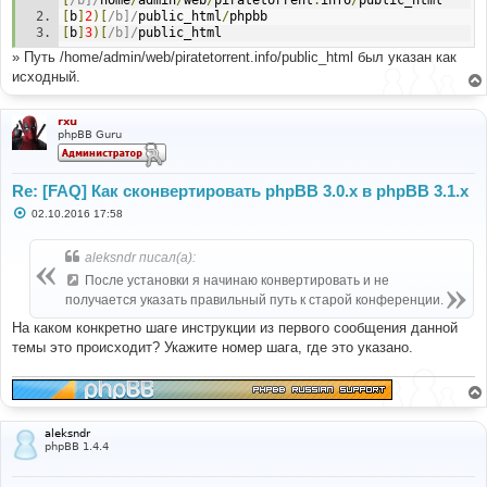
[
/b]/
home
/
admin
/
web
/
piratetorrent
.
info
/
public_html
[
b
]
2
)[
/b]/
public_html
/
phpbb
[
b
]
3
)[
/b]/
public_html
» Путь /home/admin/web/piratetorrent.info/public_html был указан как
исходный.
rxu
phpBB Guru
Re: [FAQ] Как сконвертировать phpBB 3.0.х в phpBB 3.1.х
С
02.10.2016 17:58
о
о
б
aleksndr писал(а):
щ
е
После установки я начинаю конвертировать и не
н
получается указать правильный путь к старой конференции.
и
е
На каком конкретно шаге инструкции из первого сообщения данной
темы это происходит? Укажите номер шага, где это указано.
aleksndr
phpBB 1.4.4