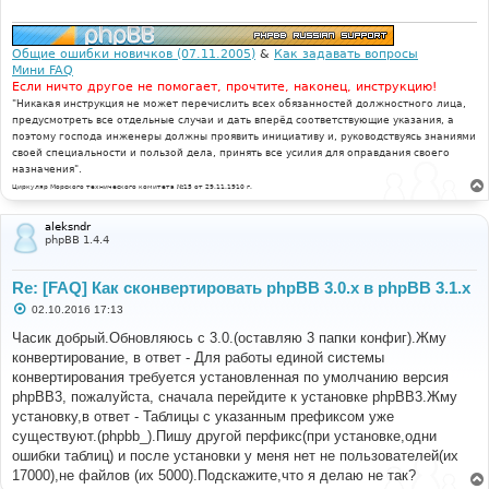
Общие ошибки новичков (07.11.2005)
&
Как задавать вопросы
Мини FAQ
Если ничто другое не помогает, прочтите, наконец, инструкцию!
"Никакая инструкция не может перечислить всех обязанностей должностного лица,
предусмотреть все отдельные случаи и дать вперёд соответствующие указания, а
поэтому господа инженеры должны проявить инициативу и, руководствуясь знаниями
своей специальности и пользой дела, принять все усилия для оправдания своего
назначения".
Циркуляр Морского технического комитета №15 от 29.11.1910 г.
aleksndr
phpBB 1.4.4
Re: [FAQ] Как сконвертировать phpBB 3.0.х в phpBB 3.1.х
С
02.10.2016 17:13
о
о
Часик добрый.Обновляюсь с 3.0.(оставляю 3 папки конфиг).Жму
б
конвертирование, в ответ - Для работы единой системы
щ
е
конвертирования требуется установленная по умолчанию версия
н
phpBB3, пожалуйста, сначала перейдите к установке phpBB3.Жму
и
е
установку,в ответ - Таблицы с указанным префиксом уже
существуют.(phpbb_).Пишу другой перфикс(при установке,одни
ошибки таблиц) и после установки у меня нет не пользователей(их
17000),не файлов (их 5000).Подскажите,что я делаю не так?