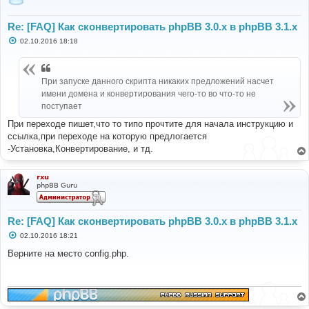
Re: [FAQ] Как сконвертировать phpBB 3.0.х в phpBB 3.1.х
С
02.10.2016 18:18
о
о
б
щ
При запуске данного скрипта никаких предложений насчет
е
н
имени домена и конвертирования чего-то во что-то не
и
поступает
е
При переходе пишет,что то типо прочтите для начала инструкцию и
ссылка,при переходе на которую предлогается
-Установка,Конвертирование, и тд.
rxu
phpBB Guru
Re: [FAQ] Как сконвертировать phpBB 3.0.х в phpBB 3.1.х
С
02.10.2016 18:21
о
о
Верните на место config.php.
б
щ
е
н
и
е