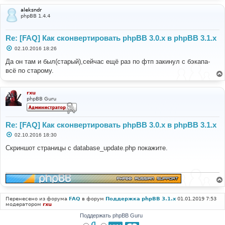
aleksndr
phpBB 1.4.4
Re: [FAQ] Как сконвертировать phpBB 3.0.х в phpBB 3.1.х
С
02.10.2016 18:26
о
о
Да он там и был(старый),сейчас ещё раз по фтп закинул с бэкапа-
б
всё по старому.
щ
е
н
и
rxu
е
phpBB Guru
Re: [FAQ] Как сконвертировать phpBB 3.0.х в phpBB 3.1.х
С
02.10.2016 18:30
о
о
Скриншот страницы с database_update.php покажите.
б
щ
е
н
и
е
Перенесено из форума
FAQ
в форум
Поддержка phpBB 3.1.x
01.01.2019 7:53
модератором
rxu
Поддержать phpBB Guru