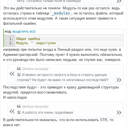
нету.. Остались только поля в таблицах.
Это вы действительно не поняли. Модуль-то как раз остался, ведь
осталась строка в таблице
_modules
, не осталось файла, который
используется этим модулем. А такая ситуация может привести к
фатальной ошибке,
КОД:
ВЫДЕЛИТЬ ВСЁ
Общая
ошибка
Модуль
""
недоступен
например при попытке входа в Личный раздел или, что еще хуже, в
Администраторский. Поэтому пункт 4 нужно выполнять обязательно,
и это руководство было написано людьми, не глупее вас, поверьте.
Zemius писал(а):
И можно ли просто залезть в базу и стереть данную
строчку? Не будет ли каких то негативных последствий?
Последствия будут - это приведет к краху древовидной структуры
модулей, придется восстанавливать.
И напоследок
Zemius писал(а):
А работа эта очень трудоёмкая
В действительности оказалась, что если использовать STK, то
вовсе нет.