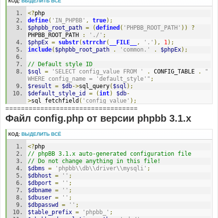
КОД:
ВЫДЕЛИТЬ ВСЁ
<?
php
define
(
'IN_PHPBB'
,
true
);
$phpbb_root_path
=
(
defined
(
'PHPBB_ROOT_PATH'
))
?
PHPBB_ROOT_PATH 
:
'./'
;
$phpEx
=
substr
(
strrchr
(
__FILE__
,
'.'
),
1
);
include
(
$phpbb_root_path
.
'common.'
.
$phpEx
);
// Default style ID
$sql
=
'SELECT config_value FROM '
.
 CONFIG_TABLE 
.
" 
WHERE config_name = 'default_style'"
;
$result
=
$db
->
sql_query
(
$sql
);
$default_style_id
=
(
int
)
$db
-
>
sql_fetchfield
(
'config_value'
);
==================================
$db
->
sql_freeresult
(
$result
);
Файл config.php от версии phpbb 3.1.x
// Default style name
$sql
=
'SELECT style_name FROM '
.
 STYLES_TABLE 
.
' 
КОД:
ВЫДЕЛИТЬ ВСЁ
WHERE style_id = '
.
$default_style_id
;
$result
=
$db
->
sql_query
(
$sql
);
<?
php
$default_style_name
=
$db
-
// phpBB 3.1.x auto-generated configuration file
>
sql_fetchfield
(
'style_name'
);
// Do not change anything in this file!
$db
->
sql_freeresult
(
$result
);
$dbms
=
'phpbb\\db\\driver\\mysqli'
;
$dbhost
=
''
;
// Active styles
$dbport
=
''
;
$sql
=
'SELECT style_id, style_name, style_active 
$dbname
=
''
;
FROM '
.
 STYLES_TABLE
;
$dbuser
=
''
;
$result
=
$db
->
sql_query
(
$sql
);
$dbpasswd
=
''
;
while
(
$row
=
$db
->
sql_fetchrow
(
$result
))
$table_prefix
=
'phpbb_'
;
{