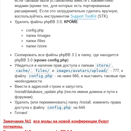
если таковые были установлены вместе с какими-либо
модами (кроме тех, для которых есть портированные
расширения). Если это затруднительно сделать вручную,
воспользуйтесь инструментом
Support ToolKit
(STK).
Удалить файлы phpBB 3.0,
КРОМЕ
:
config.php
папки /images
папки /files
папки /store
Скопировать все файлы phpBB 3.1 в папку, где находится
phpBB 3.0 (
кроме config.php
)
Убедиться в наличии прав доступа к папкам
store/
,
cache/
,
files/
и
images/avatars/upload/
- 777, к
файлу
config.php
- не ниже 666, и выставить таковые при
необходимости.
Ввести в адресной строке и запустить
/install/database_update.php (после имени домена и пути к
форумам).
Удалить (или переименовать) папку /install, изменить права
доступа к файлу
config.php
на 644.
Готово!
Замечание №1
:
все моды на новой конференции будут
потеряны.