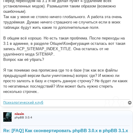
if
(
$style
[
'style_name'
]
==
'prosilver'
)
Перед переходом на 3.1 я не делал пункт 4 (удаление всех
н
{
установленных модов). Размышляя таким образом (возможно
и
$prosilver
=
$style
;
е
ошибочным).
break
;
Так как у меня не стояло ничего глобального. А работа эта очень
}
трудоёмкая. Думаю ничего страшного не случиться если в моих
}
таблицах будут жить какие то дополнительные поля.
// Install style if it doesn't exist
if
(!
sizeof
(
$prosilver
))
В общем всё хорошо. Но есть такая проблема. После переходы на
{
3.1 в админке, в разделе Общее\Конфигурация осталась вот такая
$sql_ary
=
array
(
запись ACP_SITEMAP_INDEX_TITLE. Она осталась от не
'style_name'
=>
'prosilver'
,
'style_copyright'
=>
'&copy; phpBB Group'
,
удалённого мода SITEMAP..
'style_active'
=>
1
,
Вопрос как её убрать?
'style_path'
=>
'prosilver'
,
'bbcode_bitfield'
=>
'lNg='
,
Я так понимаю она прописана где то в базе (так как все файлы
'style_parent_id'
=>
'0'
,
предыдущей версии были уничтожены) вопрос где? И можно ли
'style_parent_tree'
=>
''
,
);
просто залезть в базу и стереть данную строчку? Не будет ли каких
то негативных последствий? Или может быть нужно стереть
$sql
=
'INSERT INTO '
.
 STYLES_TABLE 
.
'
несколько строчек..
        '
.
$db
->
sql_build_array
(
'INSERT'
,
$sql_ary
);
$db
->
sql_query
(
$sql
);
Психологический клуб
$id
=
$db
->
sql_nextid
();
$prosilver
=
array
(
nissin
'style_name'
=>
'prosilver'
,
phpBB 3.0.4
'style_id'
=>
$id
,
'style_active'
=>
1
,
);
Re: [FAQ] Как сконвертировать phpBB 3.0.х в phpBB 3.1.х