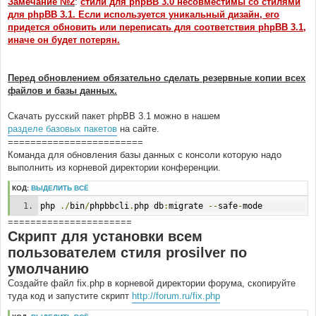
Замечание №2
:
стили для phpBB 3.0 несовместимы со стилями
для phpBB 3.1. Если используется уникальный дизайн, его
придется обновить или переписать для соответствия phpBB 3.1,
иначе он будет потерян.
Перед обновлением обязательно сделать резервные копии всех
файлов и базы данных.
Скачать русский пакет phpBB 3.1 можно в нашем
разделе базовых пакетов
на сайте.
========================
Команда для обновления базы данных с консоли которую надо
выполнить из корневой директории конференции.
КОД:
ВЫДЕЛИТЬ ВСЁ
php 
./
bin
/
phpbbcli
.
php db
:
migrate 
--
safe
-
mode
======================
Скрипт для установки всем
пользователем стиля prosilver по
умолчанию
Создайте файл fix.php в корневой директории форума, скопируйте
туда код и запустите скрипт
http://forum.ru/fix.php