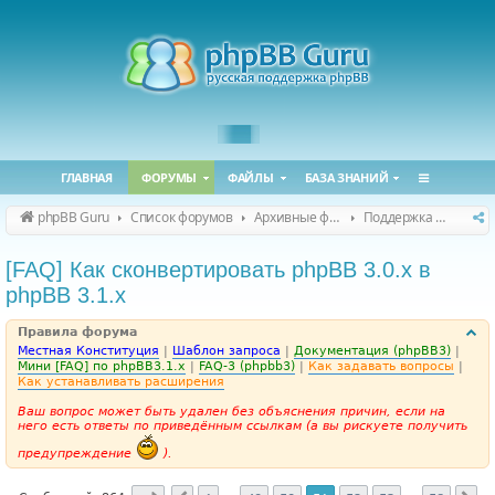
ГЛАВНАЯ
ФОРУМЫ
ФАЙЛЫ
БАЗА ЗНАНИЙ
phpBB Guru
Список форумов
Архивные форумы
Поддержка phpBB 3.1.x
[FAQ] Как сконвертировать phpBB 3.0.х в
phpBB 3.1.х
Правила форума
Местная Конституция
|
Шаблон запроса
|
Документация (phpBB3)
|
Мини [FAQ] по phpBB3.1.x
|
FAQ-3 (phpbb3)
|
Как задавать вопросы
|
Как устанавливать расширения
Ваш вопрос может быть удален без объяснения причин, если на
него есть ответы по приведённым ссылкам (а вы рискуете получить
предупреждение
).