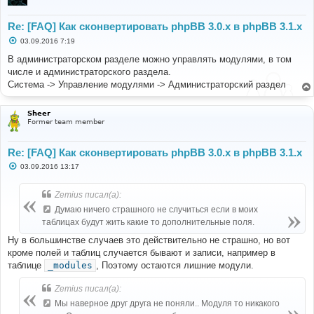
Re: [FAQ] Как сконвертировать phpBB 3.0.х в phpBB 3.1.х
С
03.09.2016 7:19
о
о
В администраторском разделе можно управлять модулями, в том
б
числе и администраторского раздела.
щ
е
Система -> Управление модулями -> Администраторский раздел
н
и
е
Sheer
Former team member
Re: [FAQ] Как сконвертировать phpBB 3.0.х в phpBB 3.1.х
С
03.09.2016 13:17
о
о
б
Zemius писал(а):
щ
е
Думаю ничего страшного не случиться если в моих
н
таблицах будут жить какие то дополнительные поля.
и
е
Ну в большинстве случаев это действительно не страшно, но вот
кроме полей и таблиц случается бывают и записи, например в
таблице
_modules
, Поэтому остаются лишние модули.
Zemius писал(а):
Мы наверное друг друга не поняли.. Модуля то никакого