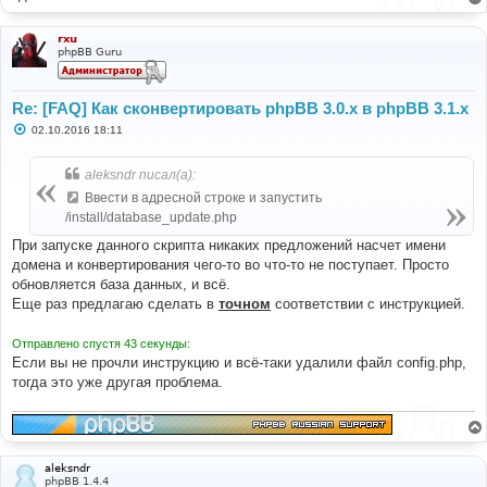
rxu
phpBB Guru
Re: [FAQ] Как сконвертировать phpBB 3.0.х в phpBB 3.1.х
С
02.10.2016 18:11
о
о
б
aleksndr писал(а):
щ
е
Ввести в адресной строке и запустить
н
/install/database_update.php
и
е
При запуске данного скрипта никаких предложений насчет имени
домена и конвертирования чего-то во что-то не поступает. Просто
обновляется база данных, и всё.
Еще раз предлагаю сделать в
точном
соответствии с инструкцией.
Отправлено спустя 43 секунды:
Если вы не прочли инструкцию и всё-таки удалили файл config.php,
тогда это уже другая проблема.
aleksndr
phpBB 1.4.4