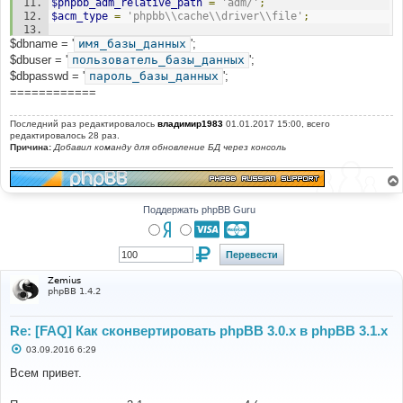
$phpbb_adm_relative_path
=
'adm/'
;
$styles_list
[]
=
$row
;
$acm_type
=
'phpbb\\cache\\driver\\file'
;
}
$db
->
sql_freeresult
(
$result
);
$dbname = '
@define
имя_базы_данных
(
'PHPBB_INSTALLED'
';
,
true
);
//@define('DEBUG', true);
$dbuser = '
пользователь_базы_данных
';
//@define('PHPBB_DISPLAY_LOAD_TIME', true);
$dbpasswd = '
пароль_базы_данных
';
echo
'Default style: '
.
$default_style_name
.
' ('
.
============
$default_style_id
.
')<br />'
;
$exists
=
file_exists
(
'./styles/'
.
Последний раз редактировалось
владимир1983
01.01.2017 15:00, всего
$default_style_name
.
'/style.cfg'
);
редактировалось 28 раз.
Причина:
Добавил команду для обновление БД через консоль
if
(
$exists
)
{
echo
'Default style exists, no work to be done.'
;
exit
;
Поддержать phpBB Guru
}
if
(!
file_exists
(
'./styles/prosilver/style.cfg'
))
{
echo
'Prosilver does not exist. Please upload a 
Zemius
copy of prosilver from the <a 
phpBB 1.4.2
href="https://www.phpbb.com/downloads/">3.1.0 Full 
Package</a>.'
;
exit
;
Re: [FAQ] Как сконвертировать phpBB 3.0.х в phpBB 3.1.х
}
С
03.09.2016 6:29
о
$prosilver
=
array
();
о
Всем привет.
foreach
(
$styles_list
as
$style
)
б
{
щ
е