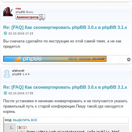
rxu
phpBB Guru
Re: [FAQ] Как сконвертировать phpBB 3.0.х в phpBB 3.1.х
С
02.10.2016 17:15
о
о
Вы сначала сделайте по инструкции из этой самой темя, а не как
б
придется.
щ
е
н
и
е
aleksndr
phpBB 1.4.4
Re: [FAQ] Как сконвертировать phpBB 3.0.х в phpBB 3.1.х
С
02.10.2016 17:55
о
о
После установки я начинаю конвертировать и не получается указать
б
правильный путь к старой конференции.Пишу такой,где находится
щ
е
корень
н
и
КОД:
ВЫДЕЛИТЬ ВСЁ
е
[
b
]
1
)