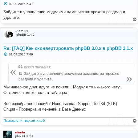
С
03.09.2016 6:47
echo
'Installed prosilver ('
.
$id
.
').<br />'
;
о
}
о
Зайдите в управление модулями администраторского раздела и
б
else
удалите.
щ
{
е
// Activate prosilver
н
$sql
=
'UPDATE '
.
 STYLES_TABLE 
.
" SET 
и
Zemius
е
style_active = 1 WHERE style_name = 'prosilver'"
;
phpBB 1.4.2
$db
->
sql_query
(
$sql
);
}
Re: [FAQ] Как сконвертировать phpBB 3.0.х в phpBB 3.1.х
// Set it as the default style
С
03.09.2016 7:09
$sql
=
'UPDATE '
.
 CONFIG_TABLE 
.
' SET config_value 
о
= '
.
$prosilver
[
'style_id'
]
.
" WHERE config_name = 
о
б
'default_style'"
;
nissin писал(а):
щ
$db
->
sql_query
(
$sql
);
е
Зайдите в управление модулями администраторского
$cache
->
purge
();
н
раздела и удалите.
echo
'Set prosilver as the default style.<br />'
;
и
е
Мы наверное друг друга не поняли.. Модуля то никакого нету..
// Set all users' styles to prosilver
Остались только поля в таблицах.
$sql
=
'UPDATE '
.
 USERS_TABLE 
.
' SET user_style = '
.
$prosilver
[
'style_id'
];
$db
->
sql_query
(
$sql
);
Всё разобрался спасибо! Использовал Support ToolKit (STK)
echo
'Updated user styles to prosilver.<br />'
;
Опция - Проверка изменений в Базе Данных
echo
'Done.'
;
?>
Психологический клуб
nissin
phpBB 3.0.4