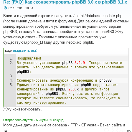
Re: [FAQ] Как сконвертировать phpBB 3.0.х в phpBB 3.1.х
С
02.10.2016 18:04
о
о
Ввести в адресной строке и запустить /install/database_update.php
б
(после имени домена и пути к форумам).Для работы единой системы
щ
е
конвертирования требуется установленная по умолчанию версия
н
phpBB3, пожалуйста, сначала перейдите к установке phpBB3.Жму
и
е
установку,в ответ - Таблицы с указанным префиксом уже
существуют.(phpbb_).Пишу другой перфикс phpbb.
КОД:
ВЫДЕЛИТЬ ВСЁ
Поздравляем!
Вы
успешно
установили
 phpBB 
3.1
.
9.
Теперь
вы
можете
решить,
что
делать
дальше
с
только
что
установленным
phpBB3
:
Сконвертировать
имеющуюся
конференцию
в
 phpBB3
Единая
система
конвертирования
 phpBB 
поддерживает
конвертирование
из
 phpBB 
2.0
.
x 
и
других
типов
конференций
в
 phpBB3
.
Если
у
вас
есть
конференция,
которую
вы
желаете
сконвертировать,
то
перейдите
в
систему
конвертирования.
Жму конвертировать.
Отправлено спустя 2 минуты 39 секунд:
Могу даже дать данные от сервара - FTP - CPVesta - Бэкап сайта и
тд.