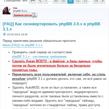
Страница
51
из
58
1
49
50
51
52
53
58
Пред.
Сл
Сообщений: 864
…
…
rxu
phpBB Guru
[FAQ] Как сконвертировать phpBB 3.0.х в phpBB
3.1.х
С
23.03.2014 18:30
о
о
Перед принятием решения обязательно прочтите
б
Мини [FAQ] по phpBB 3.1.x
щ
е
н
Проверить свой сервер на соответствие:
и
phpBB 3.1.x - системные требования
.
е
Сделать бэкап ВСЕГО - и файлов, и базы данных, чтобы
потом не было мучительно больно за бесцельно
прожитые годы.
Переключить всех пользователей, включая себя, на стиль
prosilver
(phpBB 3.1.х должен делать это сам, но всё равно не
повредит).
Удалить AutoMOD, если он был установлен, а также все
"неродные" модули администраторского, модераторского,
личного разделов, если таковые были установлены вместе с
какими-либо модами. Удалить все "неродные" таблицы,
"неродные" колонки из стандартных таблиц, права доступа