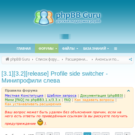
ГЛАВНАЯ
ФОРУМЫ
ФАЙЛЫ
БАЗА ЗНАНИЙ
phpBB Guru
Список форумов
Расширения phpBB
Анонсы и поддержка расширений для phpBB
[3.1][3.2][release] Profile side switcher -
Минипрофили слева
Правила форума
Местная Конституция
|
Шаблон запроса
|
Документация (phpBB3)
|
Мини [FAQ] по phpBB3.1.x/3.3.x
|
FAQ
|
Как задавать вопросы
|
Как устанавливать расширения
Ваш вопрос может быть удален без объяснения причин, если на
него есть ответы по приведённым ссылкам (а вы рискуете получить
предупреждение
).