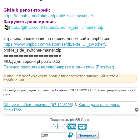
GitHub репозиторий:
https://github.com/Tatiana5/profile_side_switcher/
Загрузить расширение:
https://github.com/Tatiana5/profile_sid ... master.zip
Страница расширения на официальном сайте phpbb.com:
https://www.phpbb.com/customise/db/exte ... _switcher/
.
profile_side_switcher-master.zip
=======================
МОД для версии phpbb 3.0.12
Перенос профилей налево/направо в один клик (Prosilver)
У вас нет необходимых прав для просмотра вложений в этом
сообщении.
Последний раз редактировалось
Татьяна5
29.11.2022 21:53, всего редактировалось 2
раза.
Общие ошибки новичков (07.11.2005)
&
Как задавать вопросы
Мини FAQ
Поддержать phpBB Guru