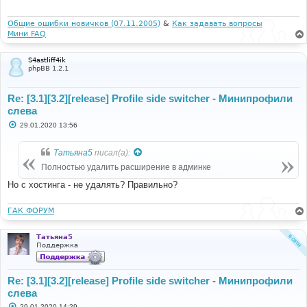
е
н
и
Общие ошибки новичков (07.11.2005)
&
Как задавать вопросы
е
Мини FAQ
S4astliff4ik
phpBB 1.2.1
Re: [3.1][3.2][release] Profile side switcher - Минипрофили
слева
С
29.01.2020 13:56
о
о
б
Татьяна5
писал(а):
щ
е
Полностью удалить расширение в админке
н
и
Но с хостинга - не удалять? Правильно?
е
ГАК ФОРУМ
Татьяна5
Поддержка
Re: [3.1][3.2][release] Profile side switcher - Минипрофили
слева
С
29.01.2020 14:29