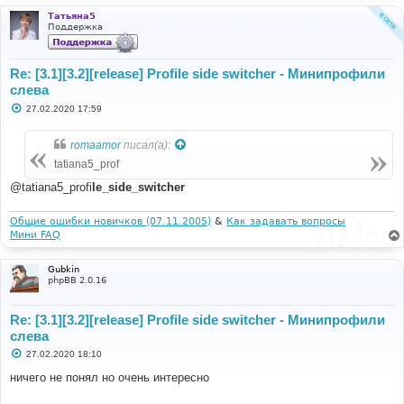
Татьяна5
Поддержка
Re: [3.1][3.2][release] Profile side switcher - Минипрофили
слева
С
27.02.2020 17:59
о
о
б
romaamor
писал(а):
щ
е
tatiana5_prof
н
и
@tatiana5_profi
le_side_switcher
е
Общие ошибки новичков (07.11.2005)
&
Как задавать вопросы
Мини FAQ
Gubkin
phpBB 2.0.16
Re: [3.1][3.2][release] Profile side switcher - Минипрофили
слева
С
27.02.2020 18:10
о
о
ничего не понял но очень интересно
б
щ