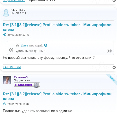
https://siava.ru
(phpbb
2.0.x
3.5.x)
S4astliff4ik
phpBB 1.2.1
Re: [3.1][3.2][release] Profile side switcher - Минипрофили
слева
С
29.01.2020 12:49
о
о
б
Siava
писал(а):
щ
е
удалить его данные
н
и
Не первый раз читаю эту формулировку. Что это значит?
е
ГАК ФОРУМ
Татьяна5
Поддержка
Re: [3.1][3.2][release] Profile side switcher - Минипрофили
слева
С
29.01.2020 13:02
о
о
Полностью удалить расширение в админке
б
щ