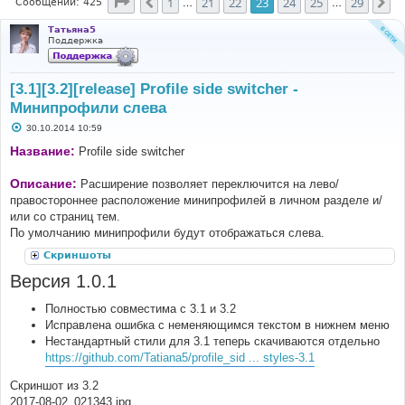
Страница
23
из
29
1
21
22
23
24
25
29
Пред.
Сл
Сообщений: 425
…
…
Татьяна5
Поддержка
[3.1][3.2][release] Profile side switcher -
Минипрофили слева
С
30.10.2014 10:59
о
о
Название:
Profile side switcher
б
щ
е
Описание:
Расширение позволяет переключится на лево/
н
правостороннее расположение минипрофилей в личном разделе и/
и
е
или со страниц тем.
По умолчанию минипрофили будут отображаться слева.
Скриншоты
Версия 1.0.1
Полностью совместима с 3.1 и 3.2
Исправлена ошибка с неменяющимся текстом в нижнем меню
Нестандартный стили для 3.1 теперь скачиваются отдельно
https://github.com/Tatiana5/profile_sid ... styles-3.1
Скриншот из 3.2
2017-08-02_021343.jpg