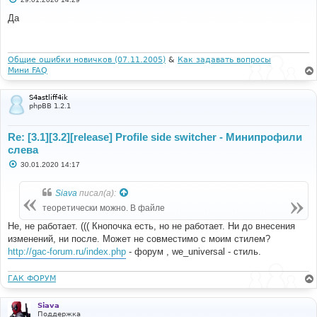
о
о
Да
б
щ
е
н
и
Общие ошибки новичков (07.11.2005)
&
Как задавать вопросы
е
Мини FAQ
S4astliff4ik
phpBB 1.2.1
Re: [3.1][3.2][release] Profile side switcher - Минипрофили
слева
С
30.01.2020 14:17
о
о
б
Siava
писал(а):
щ
е
теоретически можно. В файле
н
и
Не, не работает. ((( Кнопочка есть, но не работает. Ни до внесения
е
изменений, ни после. Может не совместимо с моим стилем?
http://gac-forum.ru/index.php
- форум , we_universal - стиль.
ГАК ФОРУМ
Siava
Поддержка