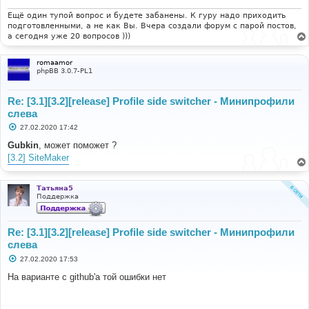
/home/oilchoice/autochinaclub.ru/docs/phpbb/template/
twig/loader.php(135): Twig\Loader\FilesystemLoader-
Ещё один тупой вопрос и будете забанены. К гуру надо приходить
>findTemplate('@tatiana5_profi...', true) #2 
подготовленными, а не как Вы. Вчера создали форум с парой постов,
/home/oilchoice/autochinaclub.ru/docs/vendor/twig/twi
а сегодня уже 20 вопросов )))
g/src/Loader/FilesystemLoader.php(150): 
phpbb\template\twig\loader-
romaamor
>findTemplate('@tatiana5_profi...') #3 
phpBB 3.0.7-PL1
/home/oilchoice/autochinaclub.ru/docs/phpbb/template/
twig/environment.php(328): 
Twig\Loader\FilesystemLoader-
Re: [3.1][3.2][release] Profile side switcher - Минипрофили
>getCacheKey('@tatiana5_profi...') #4 
слева
/home/oilchoice/autochinaclub in 
/home/oilchoice/autochinaclub.ru/docs/vendor/twig/twi
С
27.02.2020 17:42
о
g/src/Loader/FilesystemLoader.php on line 291
о
Gubkin
, может поможет ?
б
[3.2] SiteMaker
щ
е
н
и
Татьяна5
е
Поддержка
Re: [3.1][3.2][release] Profile side switcher - Минипрофили
слева
С
27.02.2020 17:53
о
о
На варианте с github'а той ошибки нет
б
щ
е
н