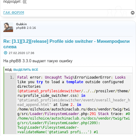
подходит. (((
ГАК ФОРУМ
Gubkin
phpBB 2.0.16
Re: [3.1][3.2][release] Profile side switcher - Минипрофили
слева
С
27.02.2020 17:36
о
о
На phpBB 3.3.0 выдает такую ошибку
б
щ
КОД:
ВЫДЕЛИТЬ ВСЁ
е
н
Fatal
 error
:
Uncaught
Twig
\Error\LoaderError
:
Looks
и
е
like you 
try
 to load a 
template
 outside configured 
directories 
(
@tatiana5_profilesideswitcher
/../../
prosilver
/
theme
/
ru
/
profile_side_switcher
.
css
)
in
"@tatiana5_profilesideswitcher/event/overall_header_h
ead_append.html"
 at line 
2.
in
/
home
/
oilchoice
/
autochinaclub
.
ru
/
docs
/
vendor
/
twig
/
twi
g
/
src
/
Loader
/
FilesystemLoader
.
php
:
291
Stack
 trace
:
#0 
/home/oilchoice/autochinaclub.ru/docs/vendor/twig/twi
g/src/Loader/FilesystemLoader.php(209): 
Twig\Loader\FilesystemLoader-
>validateName('@tatiana5_profi...') #1 