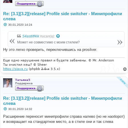
Re: [3.1][3.2][release] Profile side switcher - Минипрофили
слева
С
30.01.2020 14:24
о
о
б
S4astliff4ik
писал(а):
щ
е
Может не совместимо с моим стилем?
н
и
Ну это легко проверить, переключившись на prosilver.
е
Еще одно нарушение правил и будете забанены. © Mr. Anderson
Ты очистил кеш? © Sheer
https://siava.ru
(phpbb
2.0.x
3.5.x)
Татьяна5
Поддержка
Re: [3.1][3.2][release] Profile side switcher - Минипрофили
слева
С
30.01.2020 14:32
о
о
Расширение переносит минипрофили справа налево (но не наоборот)
б
и возвращает на стандартное место, а в стиле они и так слева
щ
е