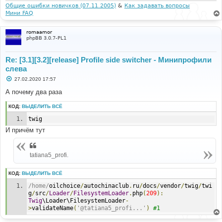
и
Общие ошибки новичков (07.11.2005)
&
Как задавать вопросы
е
Мини FAQ
romaamor
phpBB 3.0.7-PL1
Re: [3.1][3.2][release] Profile side switcher - Минипрофили
слева
С
27.02.2020 17:57
о
о
А почему два раза
б
щ
КОД:
ВЫДЕЛИТЬ ВСЁ
е
н
twig
и
е
И причём тут
tatiana5_profi.
КОД:
ВЫДЕЛИТЬ ВСЁ
/home/
oilchoice
/
autochinaclub
.
ru
/
docs
/
vendor
/
twig
/
twi
g
/
src
/
Loader
/
FilesystemLoader
.
php
(
209
):
Twig
\Loader\FilesystemLoader
-
>
validateName
(
'@tatiana5_profi...'
)
#1