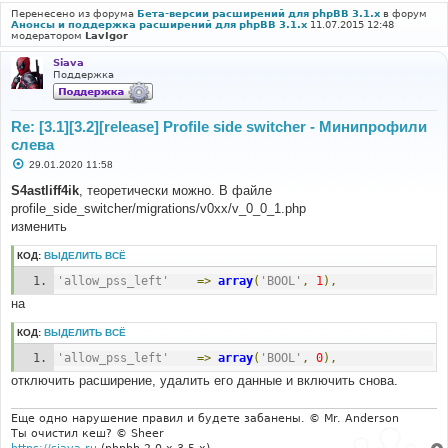
Перенесено из форума
Бета-версии расширений для phpBB 3.1.x
в форум
Анонсы и поддержка расширений для phpBB 3.1.x
11.07.2015 12:48
модератором
LavIgor
Siava
Поддержка
Re: [3.1][3.2][release] Profile side switcher - Минипрофили
слева
С
29.01.2020 11:58
о
о
S4astliff4ik
, теоретически можно. В файле
б
profile_side_switcher/migrations/v0xx/v_0_0_1.php
щ
е
изменить
н
и
КОД:
ВЫДЕЛИТЬ ВСЁ
е
'allow_pss_left'
=>
array
(
'BOOL'
,
1
),
на
КОД:
ВЫДЕЛИТЬ ВСЁ
'allow_pss_left'
=>
array
(
'BOOL'
,
0
),
отключить расширение, удалить его данные и включить снова.
Еще одно нарушение правил и будете забанены. © Mr. Anderson
Ты очистил кеш? © Sheer