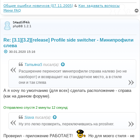
н
и
Общие ошибки новичков (07.11.2005)
&
Как задавать вопросы
е
Мини FAQ
S4astliff4ik
phpBB 1.2.1
Re: [3.1][3.2][release] Profile side switcher - Минипрофили
слева
С
30.01.2020 15:16
о
о
б
Татьяна5
писал(а):
щ
е
Расширение переносит минипрофили справа налево (но не
н
наоборот) и возвращает на стандартное место, а в стиле
и
е
они и так слева
А я хочу по умолчанию (для всех) сделать расположение - справа
(как на данном форуме).
Отправлено спустя 2 минуты 12 секунд:
Siava
писал(а):
Ну это легко проверить, переключившись на prosilver.
Проверил - приложение РАБОТАЕТ!
Но для моего стиля - не