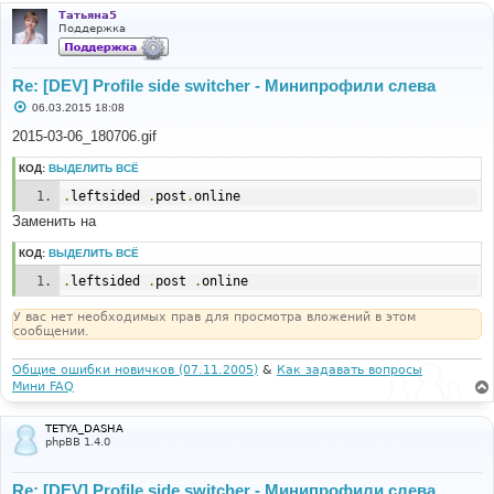
Татьяна5
Поддержка
Re: [DEV] Profile side switcher - Минипрофили слева
С
06.03.2015 18:08
о
о
2015-03-06_180706.gif
б
щ
КОД:
ВЫДЕЛИТЬ ВСЁ
е
н
.
leftsided 
.
post
.
online
и
е
Заменить на
КОД:
ВЫДЕЛИТЬ ВСЁ
.
leftsided 
.
post 
.
online
У вас нет необходимых прав для просмотра вложений в этом
сообщении.
Общие ошибки новичков (07.11.2005)
&
Как задавать вопросы
Мини FAQ
TETYA_DASHA
phpBB 1.4.0
Re: [DEV] Profile side switcher - Минипрофили слева