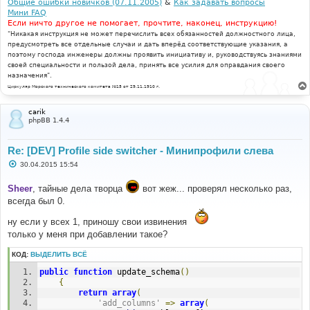
Общие ошибки новичков (07.11.2005)
&
Как задавать вопросы
Мини FAQ
Если ничто другое не помогает, прочтите, наконец, инструкцию!
"Никакая инструкция не может перечислить всех обязанностей должностного лица,
предусмотреть все отдельные случаи и дать вперёд соответствующие указания, а
поэтому господа инженеры должны проявить инициативу и, руководствуясь знаниями
своей специальности и пользой дела, принять все усилия для оправдания своего
назначения".
Циркуляр Морского технического комитета №15 от 29.11.1910 г.
carik
phpBB 1.4.4
Re: [DEV] Profile side switcher - Минипрофили слева
С
30.04.2015 15:54
о
о
Sheer
, тайные дела творца
вот жеж... проверял несколько раз,
б
щ
всегда был 0.
е
н
ну если у всех 1, приношу свои извинения
и
е
только у меня при добавлении такое?
КОД:
ВЫДЕЛИТЬ ВСЁ
public
function
 update_schema
()
{
return
array
(
'add_columns'
=>
array
(