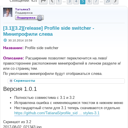
Страница
5
из
29
1
3
4
5
6
7
29
Пред.
След
Сообщений: 425
…
…
Татьяна5
Поддержка
[3.1][3.2][release] Profile side switcher -
Минипрофили слева
С
30.10.2014 10:59
о
о
Название:
Profile side switcher
б
щ
е
Описание:
Расширение позволяет переключится на лево/
н
правостороннее расположение минипрофилей в личном разделе и/
и
е
или со страниц тем.
По умолчанию минипрофили будут отображаться слева.
Скриншоты
Версия 1.0.1
Полностью совместима с 3.1 и 3.2
Исправлена ошибка с неменяющимся текстом в нижнем меню
Нестандартный стили для 3.1 теперь скачиваются отдельно
https://github.com/Tatiana5/profile_sid ... styles-3.1
Скриншот из 3.2
2017-08-02_021343.jpg