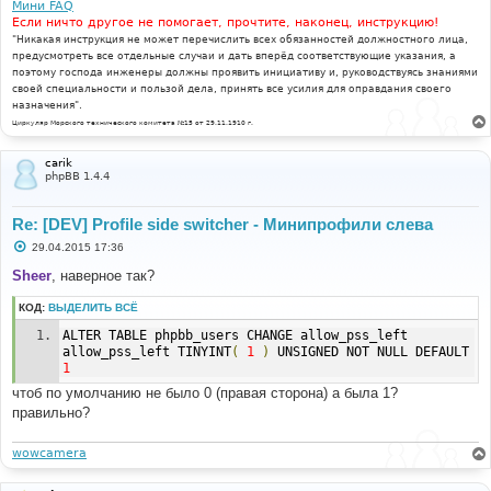
Мини FAQ
Если ничто другое не помогает, прочтите, наконец, инструкцию!
"Никакая инструкция не может перечислить всех обязанностей должностного лица,
предусмотреть все отдельные случаи и дать вперёд соответствующие указания, а
поэтому господа инженеры должны проявить инициативу и, руководствуясь знаниями
своей специальности и пользой дела, принять все усилия для оправдания своего
назначения".
Циркуляр Морского технического комитета №15 от 29.11.1910 г.
carik
phpBB 1.4.4
Re: [DEV] Profile side switcher - Минипрофили слева
С
29.04.2015 17:36
о
о
Sheer
, наверное так?
б
щ
КОД:
ВЫДЕЛИТЬ ВСЁ
е
н
ALTER TABLE phpbb_users CHANGE allow_pss_left 
и
е
allow_pss_left TINYINT
(
1
)
 UNSIGNED NOT NULL DEFAULT 
1
чтоб по умолчанию не было 0 (правая сторона) а была 1?
правильно?
wowcamera