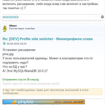
включить расширение, либо когда юзер сам включит в настройках.
так понятно =) ?
wowcamera
Sheer
Former team member
Re: [DEV] Profile side switcher - Минипрофили слева
С
30.04.2015 15:23
о
о
Установил расширение
б
pma.jpg
щ
е
У всех пользователей единицы. Может в консерватории что-то
н
подправить надо?
и
е
Что за БД у вас?
А! Эта! MySQL/MariaDB 10.0.17
Отправлено спустя 38 секунд:
Какая гадость эта ваша заливная рыба!
У вас нет необходимых прав для просмотра вложений в этом
сообщении.