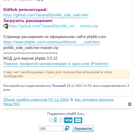
GitHub репозиторий:
https://github.com/Tatiana5/profile_side_switcher/
Загрузить расширение:
https://github.com/Tatiana5/profile_sid ... master.zip
Страница расширения на официальном сайте phpbb.com:
https://www.phpbb.com/customise/db/exte ... _switcher/
.
profile_side_switcher-master.zip
=======================
МОД для версии phpbb 3.0.12
Перенос профилей налево/направо в один клик (Prosilver)
У вас нет необходимых прав для просмотра вложений в этом
сообщении.
Последний раз редактировалось
Татьяна5
29.11.2022 21:53, всего редактировалось 2
раза.
Общие ошибки новичков (07.11.2005)
&
Как задавать вопросы
Мини FAQ
Поддержать phpBB Guru