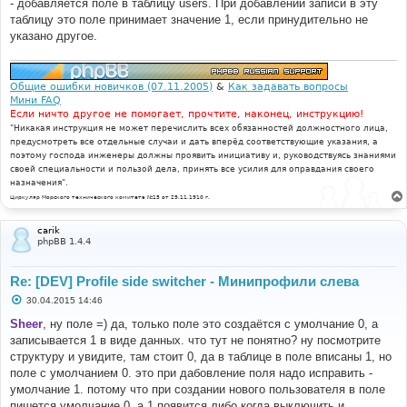
- добавляется поле в таблицу users. При добавлении записи в эту
таблицу это поле принимает значение 1, если принудительно не
указано другое.
Общие ошибки новичков (07.11.2005)
&
Как задавать вопросы
Мини FAQ
Если ничто другое не помогает, прочтите, наконец, инструкцию!
"Никакая инструкция не может перечислить всех обязанностей должностного лица,
предусмотреть все отдельные случаи и дать вперёд соответствующие указания, а
поэтому господа инженеры должны проявить инициативу и, руководствуясь знаниями
своей специальности и пользой дела, принять все усилия для оправдания своего
назначения".
Циркуляр Морского технического комитета №15 от 29.11.1910 г.
carik
phpBB 1.4.4
Re: [DEV] Profile side switcher - Минипрофили слева
С
30.04.2015 14:46
о
о
Sheer
, ну поле =) да, только поле это создаётся с умолчание 0, а
б
записывается 1 в виде данных. что тут не понятно? ну посмотрите
щ
е
структуру и увидите, там стоит 0, да в таблице в поле вписаны 1, но
н
поле с умолчанием 0. это при дабовление поля надо исправить -
и
е
умолчание 1. потому что при создании нового пользователя в поле
пишется умолчание 0, а 1 появится либо когда выключить и