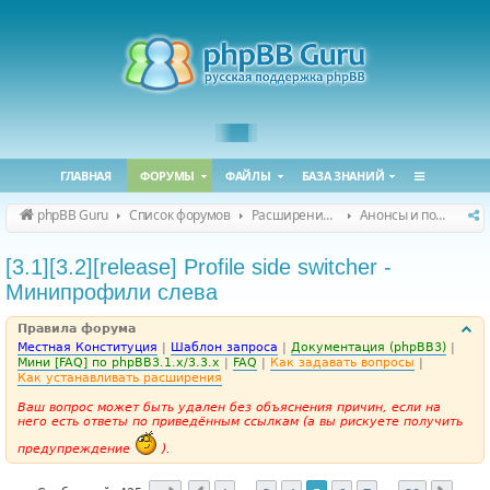
ГЛАВНАЯ
ФОРУМЫ
ФАЙЛЫ
БАЗА ЗНАНИЙ
phpBB Guru
Список форумов
Расширения phpBB
Анонсы и поддержка расширений для phpBB
[3.1][3.2][release] Profile side switcher -
Минипрофили слева
Правила форума
Местная Конституция
|
Шаблон запроса
|
Документация (phpBB3)
|
Мини [FAQ] по phpBB3.1.x/3.3.x
|
FAQ
|
Как задавать вопросы
|
Как устанавливать расширения
Ваш вопрос может быть удален без объяснения причин, если на
него есть ответы по приведённым ссылкам (а вы рискуете получить
предупреждение
).