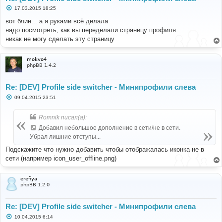
С
17.03.2015 18:25
о
о
вот блин... а я руками всё делала
б
надо посмотреть, как вы переделали страницу профиля
щ
е
никак не могу сделать эту страницу
н
и
е
mokvo4
phpBB 1.4.2
Re: [DEV] Profile side switcher - Минипрофили слева
С
09.04.2015 23:51
о
о
б
Romnik писал(а):
щ
е
Добавил небольшое дополнение в сети/не в сети.
н
Убрал лишние отступы...
и
е
Подскажите что нужно добавить чтобы отображалась иконка не в
сети (например icon_user_offline.png)
erefiya
phpBB 1.2.0
Re: [DEV] Profile side switcher - Минипрофили слева
С
10.04.2015 6:14
о