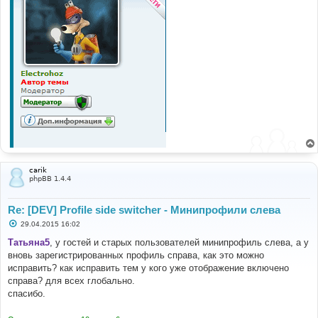
carik
phpBB 1.4.4
Re: [DEV] Profile side switcher - Минипрофили слева
С
29.04.2015 16:02
о
о
Татьяна5
, у гостей и старых пользователей минипрофиль слева, а у
б
вновь зарегистрированных профиль справа, как это можно
щ
е
исправить? как исправить тем у кого уже отображение включено
н
справа? для всех глобально.
и
е
спасибо.