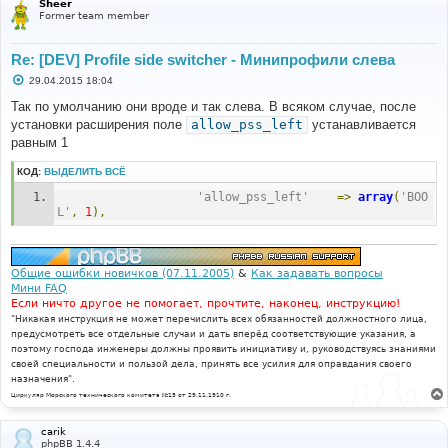
Sheer
Former team member
Re: [DEV] Profile side switcher - Минипрофили слева
С
29.04.2015 18:04
о
о
Так по умолчанию они вроде и так слева. В всяком случае, после
б
установки расширения поле
allow_pss_left
устанавливается
щ
е
равным 1
н
и
КОД:
ВЫДЕЛИТЬ ВСЁ
е
'allow_pss_left'
=>
array
(
'BOO
L'
,
1
),
Общие ошибки новичков (07.11.2005)
&
Как задавать вопросы
Мини FAQ
Если ничто другое не помогает, прочтите, наконец, инструкцию!
"Никакая инструкция не может перечислить всех обязанностей должностного лица,
предусмотреть все отдельные случаи и дать вперёд соответствующие указания, а
поэтому господа инженеры должны проявить инициативу и, руководствуясь знаниями
своей специальности и пользой дела, принять все усилия для оправдания своего
назначения".
Циркуляр Морского технического комитета №15 от 29.11.1910 г.
carik
phpBB 1.4.4