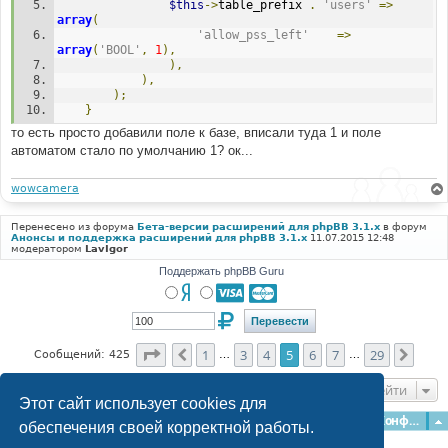
$this
->
table_prefix 
.
'users'
=>
array
(
'allow_pss_left'
=>
array
(
'BOOL'
,
1
),
),
),
);
}
то есть просто добавили поле к базе, вписали туда 1 и поле
автоматом стало по умолчанию 1? ок...
wowcamera
Перенесено из форума
Бета-версии расширений для phpBB 3.1.x
в форум
Анонсы и поддержка расширений для phpBB 3.1.x
11.07.2015 12:48
модератором
LavIgor
Поддержать phpBB Guru
Страница
5
из
29
1
3
4
5
6
7
29
Пред.
След
Сообщений: 425
…
…
Перейти
Этот сайт использует cookies для
Главная
Форумы
Наша команда
О команде
Конфиденциальность
обеспечения своей корректной работы.