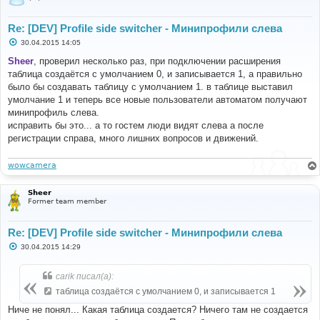
Re: [DEV] Profile side switcher - Минипрофили слева
С
30.04.2015 14:05
о
о
Sheer
, проверил несколько раз, при подключении расширения
б
таблица создаётся с умолчанием 0, и записывается 1, а правильно
щ
е
было бы создавать таблицу с умолчанием 1. в таблице выставил
н
умолчание 1 и теперь все новые пользователи автоматом получают
и
е
минипрофиль слева.
исправить бы это... а то гостем люди видят слева а после
регистрации справа, много лишних вопросов и движений.
wowcamera
Sheer
Former team member
Re: [DEV] Profile side switcher - Минипрофили слева
С
30.04.2015 14:29
о
о
б
carik писал(а):
щ
е
таблица создаётся с умолчанием 0, и записывается 1
н
и
Ниче не понял... Какая таблица создается? Ничего там не создается
е