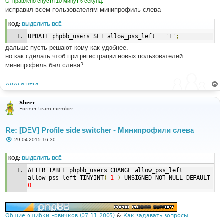
Отправлено спустя 10 минут 6 секунд:
исправил всем пользователям минипрофиль слева
КОД:
ВЫДЕЛИТЬ ВСЁ
UPDATE phpbb_users SET allow_pss_left 
=
'1'
;
дальше пусть решают кому как удобнее.
но как сделать чтоб при регистрации новых пользователей
минипрофиль был слева?
wowcamera
Sheer
Former team member
Re: [DEV] Profile side switcher - Минипрофили слева
С
29.04.2015 16:30
о
о
б
КОД:
ВЫДЕЛИТЬ ВСЁ
щ
е
ALTER TABLE phpbb_users CHANGE allow_pss_left 
н
allow_pss_left TINYINT
(
1
)
 UNSIGNED NOT NULL DEFAULT 
и
0
е
Общие ошибки новичков (07.11.2005)
&
Как задавать вопросы