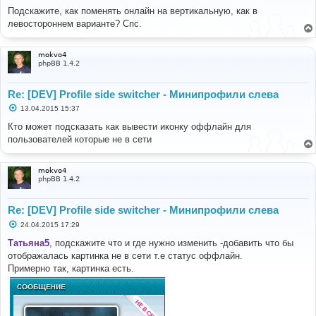
о
Подскажите, как поменять онлайн на вертикальную, как в
б
левостороннем варианте? Спс.
щ
е
н
и
mokvo4
е
phpBB 1.4.2
Re: [DEV] Profile side switcher - Минипрофили слева
С
13.04.2015 15:37
о
о
Кто может подсказать как вывести иконку оффлайн для
б
пользователей которые не в сети
щ
е
н
и
mokvo4
е
phpBB 1.4.2
Re: [DEV] Profile side switcher - Минипрофили слева
С
24.04.2015 17:29
о
о
Татьяна5
, подскажите что и где нужно изменить -добавить что бы
б
отображалась картинка не в сети т.е статус оффлайн.
щ
е
Примерно так, картинка есть.
н
и
е