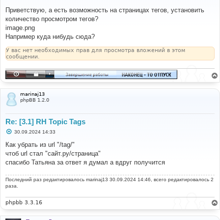
о
о
Приветствую, а есть возможность на страницах тегов, установить
б
количество просмотром тегов?
щ
е
image.png
н
Например куда нибудь сюда?
и
е
У вас нет необходимых прав для просмотра вложений в этом
сообщении.
marinaj13
phpBB 1.2.0
Re: [3.1] RH Topic Tags
С
30.09.2024 14:33
о
о
Как убрать из url "/tag/"
б
чтоб url стал "сайт.ру/страница"
щ
е
спасибо Татьяна за ответ я думал а вдруг получится
н
и
е
Последний раз редактировалось
marinaj13
30.09.2024 14:46, всего редактировалось 2
раза.
phpbb 3.3.16