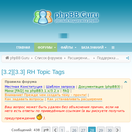
ГЛАВНАЯ
ФОРУМЫ
ФАЙЛЫ
БАЗА ЗНАНИЙ
phpBB Guru
Список форумов
Расширения phpBB
Поддержка расширений для phpBB
[3.2][3.3] RH Topic Tags
Правила форума
Местная Конституция
|
Шаблон запроса
|
Документация (phpBB3)
|
Мини [FAQ] по phpBB3.1.x/3.2.x
|
FAQ
|
Внимание! Прежде чем создать тему - прочти!
|
Как задавать вопросы
|
Как устанавливать расширения
Ваш вопрос может быть удален без объяснения причин, если на
него есть ответы по приведённым ссылкам (а вы рискуете получить
предупреждение
).
Страница
28
из
30
1
26
27
28
29
30
Пред.
След.
Сообщений: 438
…