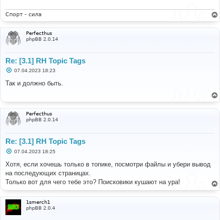
Спорт - сила
Perfecthus
phpBB 2.0.14
Re: [3.1] RH Topic Tags
С
07.04.2023 18:23
о
о
Так и должно быть.
б
щ
е
н
и
Perfecthus
е
phpBB 2.0.14
Re: [3.1] RH Topic Tags
С
07.04.2023 18:25
о
о
Хотя, если хочешь только в топике, посмотри файлы и убери вывод
б
на последующих страницах.
щ
е
Только вот для чего тебе это? Поисковики кушают на ура!
н
и
е
1smerch1
phpBB 2.0.4