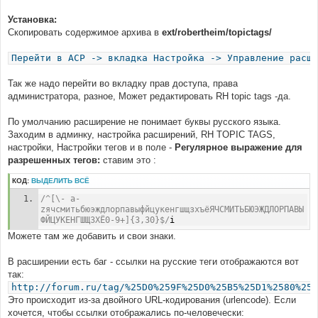
Установка:
Скопировать содержимое архива в
ext/robertheim/topictags/
Перейти в ACP -> вкладка Настройка -> Управление расши
Так же надо перейти во вкладку прав доступа, права
администратора, разное, Может редактировать RH topic tags -да.
По умолчанию расширение не понимает буквы русского языка.
Заходим в админку, настройка расширений, RH TOPIC TAGS,
настройки, Настройки тегов и в поле -
Регулярное выражение для
разрешенных тегов:
ставим это :
КОД:
ВЫДЕЛИТЬ ВСЁ
/^[\- a-
zячсмитьбюэждлорпавыфйцукенгшщзхъёЯЧСМИТЬБЮЭЖДЛОРПАВЫ
ФЙЦУКЕНГШЩЗХЁ0-9+]{3,30}$/
i
Можете там же добавить и свои знаки.
В расширении есть баг - ссылки на русские теги отображаются вот
так:
http://forum.ru/tag/%25D0%259F%25D0%25B5%25D1%2580%25D
Это происходит из-за двойного URL-кодирования (urlencode). Если
хочется, чтобы ссылки отображались по-человечески: