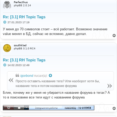
Perfecthus
phpBB 2.0.14
Re: [3.1] RH Topic Tags
С
27.01.2023 17:19
о
о
У меня до 70 символов стоит – всё работает. Возможно значение
б
value менял в БД, сейчас не вспомню, давно делал.
щ
е
н
и
southklad
е
phpBB 3.1.0 RC4
Re: [3.1] RH Topic Tags
С
14.02.2023 12:49
о
о
б
igorbond
писал(а):
щ
е
Просто оставить название тега? Или наоборот хотя бы,
н
название тега и потом название форума
и
е
Блин, почему же у меня не убирается название форума в тегах? А
то в поисковике все теги идут с названием форума