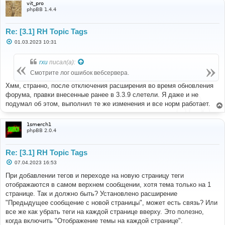
vit_pro
phpBB 1.4.4
Re: [3.1] RH Topic Tags
С
01.03.2023 10:31
о
о
б
rxu
писал(а):
щ
е
Смотрите лог ошибок вебсервера.
н
и
Хмм, странно, после отключения расширения во время обновления
е
форума, правки внесенные ранее в 3.3.9 слетели. Я даже и не
подумал об этом, выполнил те же изменения и все норм работает.
1smerch1
phpBB 2.0.4
Re: [3.1] RH Topic Tags
С
07.04.2023 16:53
о
о
При добавлении тегов и переходе на новую страницу теги
б
отображаются в самом верхнем сообщении, хотя тема только на 1
щ
е
странице. Так и должно быть? Установлено расширение
н
"Предыдущее сообщение с новой страницы", может есть связь? Или
и
е
все же как убрать теги на каждой странице вверху. Это полезно,
когда включить "Отображение темы на каждой странице".