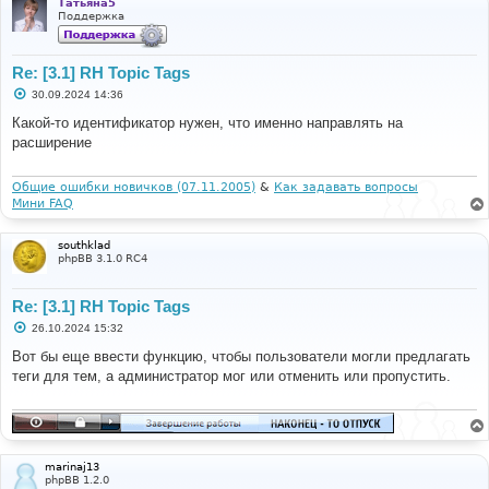
Татьяна5
Поддержка
Re: [3.1] RH Topic Tags
С
30.09.2024 14:36
о
о
Какой-то идентификатор нужен, что именно направлять на
б
расширение
щ
е
н
и
Общие ошибки новичков (07.11.2005)
&
Как задавать вопросы
е
Мини FAQ
southklad
phpBB 3.1.0 RC4
Re: [3.1] RH Topic Tags
С
26.10.2024 15:32
о
о
Вот бы еще ввести функцию, чтобы пользователи могли предлагать
б
теги для тем, а администратор мог или отменить или пропустить.
щ
е
н
и
е
marinaj13
phpBB 1.2.0