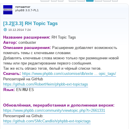
romaamor
phpBB 3.0.7-PL1
[3.2][3.3] RH Topic Tags
С
10.12.2014 7:24
о
о
Название расширения:
RH Topic Tags
б
Автор:
combuster
щ
е
Описание расширения:
Расширение добавляет возможность
н
помечать темы с ключевыми словами.
и
е
Добавлять ключевые слова можно только при размещении новой
темы или при редактировании первого сообщения.
Так же есть облако тегов, белый и чёрный списки тегов.
Скачать:
https://www.phpbb.com/customise/db/exte ... opic_tags/
Репозиторий на GitHub
https://github.com/RobertHeim/phpbb-ext-topictags
Язык:
EN
RU
ES
Обновлённая, переработанная и дополненная версия:
https://www.phpbb.com/community/viewtopic.php?t=2661331
Репозиторий на Github:
https://github.com/SMcCandlish/phpbb-ext-topictags