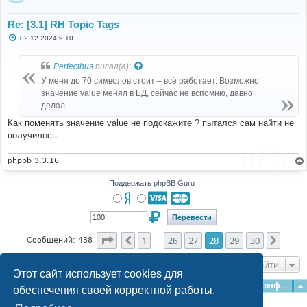
Re: [3.1] RH Topic Tags
С
02.12.2024 9:10
о
о
б
Perfecthus
писал(а):
щ
е
У меня до 70 символов стоит – всё работает. Возможно
н
значение value менял в БД, сейчас не вспомню, давно
и
е
делал.
Как поменять значение value не подскажите ? пытался сам найти не
получилось
phpbb 3.3.16
Поддержать phpBB Guru
Страница
28
из
30
1
26
27
28
29
30
Пред.
След.
Сообщений: 438
…
Перейти
Этот сайт использует cookies для
Главная
Форумы
Наша команда
О команде
Конфиденциальность
обеспечения своей корректной работы.