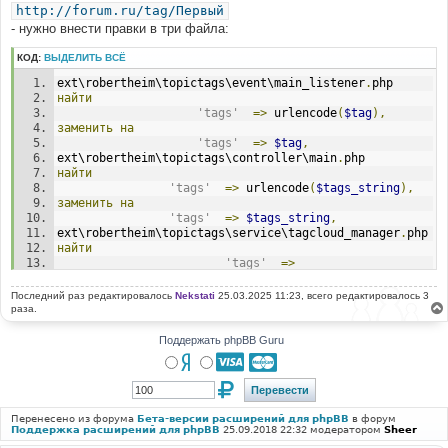
http://forum.ru/tag/Первый
- нужно внести правки в три файла:
КОД:
ВЫДЕЛИТЬ ВСЁ
ext\robertheim\topictags\event\main_listener
.
php
найти
'tags'
=>
 urlencode
(
$tag
),
заменить
на
'tags'
=>
$tag
,
ext\robertheim\topictags\controller\main
.
php
найти
'tags'
=>
 urlencode
(
$tags_string
),
заменить
на
'tags'
=>
$tags_string
,
ext\robertheim\topictags\service\tagcloud_manager
.
php
найти
'tags'
=>
urlencode
(
$tag
[
'tag'
])
заменить
на
Последний раз редактировалось
Nekstati
25.03.2025 11:23, всего редактировалось 3
'tags'
=>
$tag
[
'tag'
]
раза.
Поддержать phpBB Guru
Перенесено из форума
Бета-версии расширений для phpBB
в форум
Поддержка расширений для phpBB
25.09.2018 22:32 модератором
Sheer