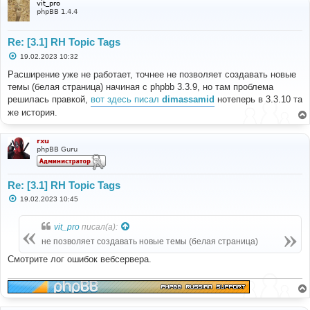
vit_pro
phpBB 1.4.4
Re: [3.1] RH Topic Tags
С
19.02.2023 10:32
о
о
Расширение уже не работает, точнее не позволяет создавать новые
б
темы (белая страница) начиная с phpbb 3.3.9, но там проблема
щ
е
решилась правкой,
вот здесь писал
dimassamid
нотеперь в 3.3.10 та
н
же история.
и
е
rxu
phpBB Guru
Re: [3.1] RH Topic Tags
С
19.02.2023 10:45
о
о
б
vit_pro
писал(а):
щ
е
не позволяет создавать новые темы (белая страница)
н
и
Смотрите лог ошибок вебсервера.
е