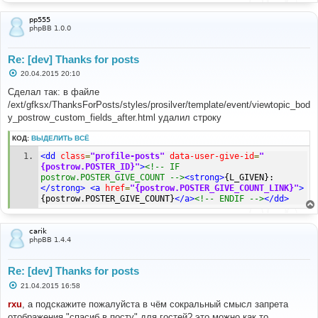
pp555
phpBB 1.0.0
Re: [dev] Thanks for posts
С
20.04.2015 20:10
о
о
Сделал так: в файле
б
/ext/gfksx/ThanksForPosts/styles/prosilver/template/event/viewtopic_bod
щ
е
y_postrow_custom_fields_after.html удалил строку
н
и
КОД:
ВЫДЕЛИТЬ ВСЁ
е
<dd
class
=
"profile-posts"
data-user-give-id
=
"
{postrow.POSTER_ID}"
>
<!-- IF 
postrow.POSTER_GIVE_COUNT -->
<strong>
{L_GIVEN}:
</strong>
<a
href
=
"{postrow.POSTER_GIVE_COUNT_LINK}"
>
{postrow.POSTER_GIVE_COUNT}
</a>
<!-- ENDIF -->
</dd>
carik
phpBB 1.4.4
Re: [dev] Thanks for posts
С
21.04.2015 16:58
о
о
rxu
, а подскажите пожалуйста в чём сокральный смысл запрета
б
отображения "спасиб в посту" для гостей? это можно как то