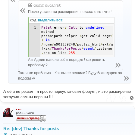
н
Grimm писал(а):
и
е
После установки расширения показало вот что !
КОД:
ВЫДЕЛИТЬ ВСЁ
Fatal
 error
:
Call
 to 
undefined
method 
phpbb\path_helper
::
get_valid_page
(
)
in
/
home
/
u901359248
/
public_html
/
ext
/
g
fksx
/
ThanksForPosts
/
event
/
listener
.
php on line 
255
А в Админ панели всё в порядке ! как решить
проблему ?
Такая же проблема... Как вы ее решили? Буду благодарен за
подсказку
А её и не решал , я просто переустановил форум , и это расширение
загрузил самым первым !!!
rxu
phpBB Guru
Re: [dev] Thanks for posts
С
04.04.2015 6:21