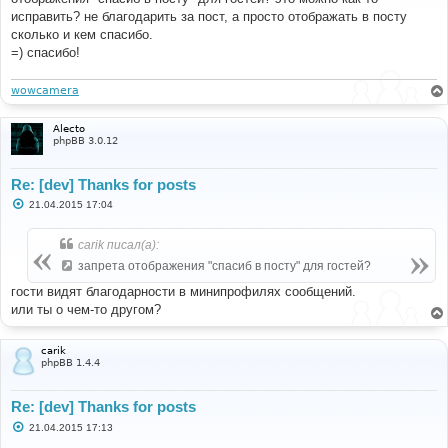
щ
е
исправить? не благодарить за пост, а просто отображать в посту
н
сколько и кем спасибо.
и
е
=) спасибо!
wowcamera
Alecto
phpBB 3.0.12
Re: [dev] Thanks for posts
С
21.04.2015 17:04
о
о
б
carik писал(а):
щ
е
запрета отображения "спасиб в посту" для гостей?
н
и
гости видят благодарности в минипрофилях сообщений.
е
или ты о чем-то другом?
carik
phpBB 1.4.4
Re: [dev] Thanks for posts
С
21.04.2015 17:13
о