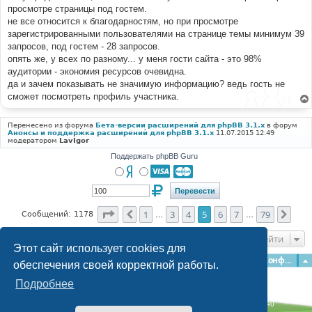
просмотре страницы под гостем.
не все относится к благодарностям, но при просмотре
зарегистрированными пользователями на странице темы минимум 39
запросов, под гостем - 28 запросов.
опять же, у всех по разному... у меня гости сайта - это 98%
аудитории - экономия ресурсов очевидна.
да и зачем показывать не значимую информацию? ведь гость не
сможет посмотреть профиль участника.
Перенесено из форума
Бета-версии расширений для phpBB 3.1.x
в форум
Анонсы и поддержка расширений для phpBB 3.1.x
11.07.2015 12:49
модератором
LavIgor
Поддержать phpBB Guru
Страница
5
из
79
1
3
4
5
6
7
79
Пред.
След
Сообщений: 1178
…
…
Перейти
Этот сайт использует cookies для
Главная
Форумы
Наша команда
О команде
Конфиденциальность
обеспечения своей корректной работы.
Подробнее
Time: 0.196s
| Peak Memory Usage: 3.15 МБ | GZIP: Off |
Queries: 40