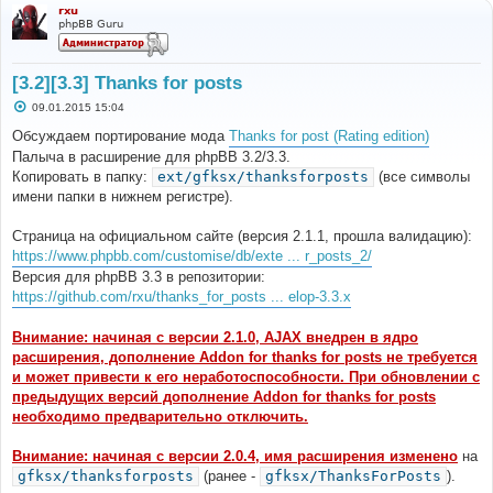
rxu
phpBB Guru
[3.2][3.3] Thanks for posts
С
09.01.2015 15:04
о
о
Обсуждаем портирование мода
Thanks for post (Rating edition)
б
Палыча в расширение для phpBB 3.2/3.3.
щ
е
Копировать в папку:
ext/gfksx/thanksforposts
(все символы
н
имени папки в нижнем регистре).
и
е
Страница на официальном сайте (версия 2.1.1, прошла валидацию):
https://www.phpbb.com/customise/db/exte ... r_posts_2/
Версия для phpBB 3.3 в репозитории:
https://github.com/rxu/thanks_for_posts ... elop-3.3.x
Внимание: начиная с версии 2.1.0, AJAX внедрен в ядро
расширения, дополнение Addon for thanks for posts не требуется
и может привести к его неработоспособности. При обновлении с
предыдущих версий дополнение Addon for thanks for posts
необходимо предварительно отключить.
Внимание: начиная с версии 2.0.4, имя расширения изменено
на
gfksx/thanksforposts
(ранее -
gfksx/ThanksForPosts
).