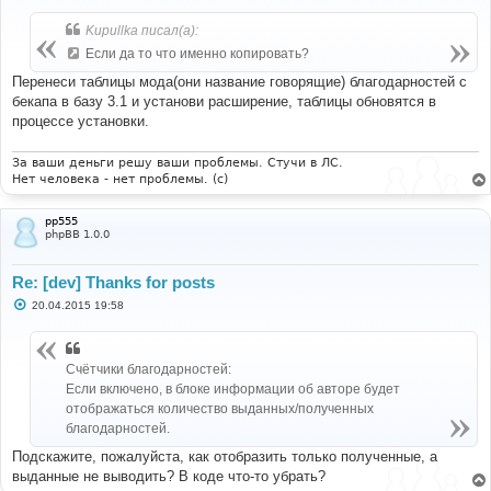
о
б
Kupullka писал(а):
щ
е
Если да то что именно копировать?
н
и
Перенеси таблицы мода(они название говорящие) благодарностей с
е
бекапа в базу 3.1 и установи расширение, таблицы обновятся в
процессе установки.
За ваши деньги решу ваши проблемы. Стучи в ЛС.
Нет человека - нет проблемы. (c)
pp555
phpBB 1.0.0
Re: [dev] Thanks for posts
С
20.04.2015 19:58
о
о
б
щ
Счётчики благодарностей:
е
н
Если включено, в блоке информации об авторе будет
и
отображаться количество выданных/полученных
е
благодарностей.
Подскажите, пожалуйста, как отобразить только полученные, а
выданные не выводить? В коде что-то убрать?