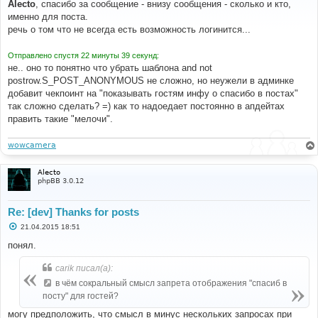
о
Alecto
, спасибо за сообщение - внизу сообщения - сколько и кто,
б
именно для поста.
щ
е
речь о том что не всегда есть возможность логинится...
н
и
е
Отправлено спустя 22 минуты 39 секунд:
не.. оно то понятно что убрать шаблона and not
postrow.S_POST_ANONYMOUS не сложно, но неужели в админке
добавит чекпоинт на "показывать гостям инфу о спасибо в постах"
так сложно сделать? =) как то надоедает постоянно в апдейтах
править такие "мелочи".
wowcamera
Alecto
phpBB 3.0.12
Re: [dev] Thanks for posts
С
21.04.2015 18:51
о
о
понял.
б
щ
carik писал(а):
е
н
в чём сокральный смысл запрета отображения "спасиб в
и
е
посту" для гостей?
могу предположить, что смысл в минус нескольких запросах при