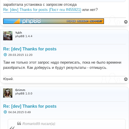
заработала установка с запросом отсюда
Re: [dev] Thanks for posts (Пост rxu #455921)
или нет?
Yukh
phpBB 1.4.4
Re: [dev] Thanks for posts
С
29.03.2015 11:20
о
о
Там не только этот запрос надо переписать, пока не было времени
б
разобраться. Как доберусь и будут результаты - отпишусь.
щ
е
н
и
Юрий.
е
Grimm
phpBB 1.0.0
Re: [dev] Thanks for posts
С
04.04.2015 0:49
о
о
б
Romario89 писал(а):
щ
е