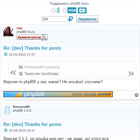
Поддержать phpBB Guru
rxu
phpBB Guru
Re: [dev] Thanks for posts
С
22.03.2015 17:57
о
о
б
Romario89 писал(а):
щ
е
Такая же проблема
н
и
Версия-то phpBB у вас какая? Не альфа1 случаем?
е
Romario89
phpBB 1.0.0
Re: [dev] Thanks for posts
С
22.03.2015 23:17
о
о
Версия 3.1.2, но альфа или нет - не знаю, до этого все