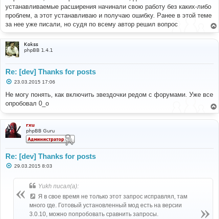
б
устанавливаемые расширения начинали свою работу без каких-либо
щ
е
проблем, а этот устанавливаю и получаю ошибку. Ранее в этой теме
н
за нее уже писали, но судя по всему автор решил вопрос
и
е
Kokss
phpBB 1.4.1
Re: [dev] Thanks for posts
С
23.03.2015 17:06
о
о
Не могу понять, как включить звездочки редом с форумами. Уже все
б
опробовал 0_о
щ
е
н
и
rxu
е
phpBB Guru
Re: [dev] Thanks for posts
С
29.03.2015 8:03
о
о
б
Yukh писал(а):
щ
е
Я в свое время не только этот запрос исправлял, там
н
много где. Готовый установленный мод есть на версии
и
е
3.0.10, можно попробовать сравнить запросы.