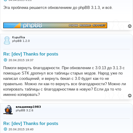
о
о
Эта проблема решается обновлением до phpBB 3.1.3, и всё.
б
щ
е
н
и
е
Kupullka
phpBB 1.2.0
Re: [dev] Thanks for posts
С
20.04.2015 19:37
о
о
Помоги вернуть благодарности. При обновлении с 3.0.13 до 3.1.3 с
б
помощью STK дропнул все таблицы старых модов. Народ уже по
щ
е
написал сообщений, и вернуть бекап с 3.0 будет как-то не
н
правильно. Можно ли как-то вернуть все благодарности? Можно ли
и
е
копировать таблицы с благодарностями в новую? Если да то что
именно копировать?
владимир1983
phpBB 3.2.6
Re: [dev] Thanks for posts
С
20.04.2015 19:40
о