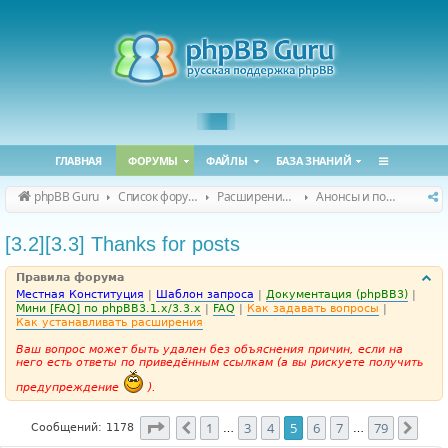
ГЛАВНАЯ
ФОРУМЫ
ФАЙЛЫ
БАЗА ЗНАНИЙ
phpBB Guru
Список форумов
Расширения phpBB
Анонсы и поддержка расширений для phpBB
[3.2][3.3] Thanks for posts
Правила форума
Местная Конституция
|
Шаблон запроса
|
Документация (phpBB3)
|
Мини [FAQ] по phpBB3.1.x/3.3.x
|
FAQ
|
Как задавать вопросы
|
Как устанавливать расширения
Ваш вопрос может быть удален без объяснения причин, если на
него есть ответы по приведённым ссылкам (а вы рискуете получить
предупреждение
).
Страница
5
из
79
1
3
4
5
6
7
79
Пред.
След
Сообщений: 1178
…
…