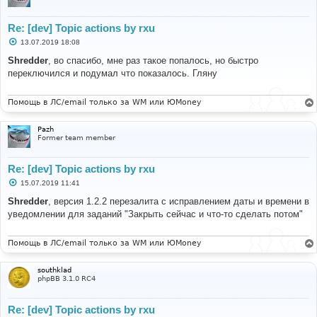
Re: [dev] Topic actions by rxu
С
13.07.2019 18:08
о
о
Shredder
, во спасибо, мне раз такое попалось, но быстро
б
переключился и подумал что показалось. Гляну
щ
е
н
и
Помощь в ЛС/email только за WM или ЮMoney
е
Pazh
Former team member
Re: [dev] Topic actions by rxu
С
15.07.2019 11:41
о
о
Shredder
, версия 1.2.2 перезалита с исправлением даты и времени в
б
уведомлении для заданий "Закрыть сейчас и что-то сделать потом"
щ
е
н
и
Помощь в ЛС/email только за WM или ЮMoney
е
southklad
phpBB 3.1.0 RC4
Re: [dev] Topic actions by rxu