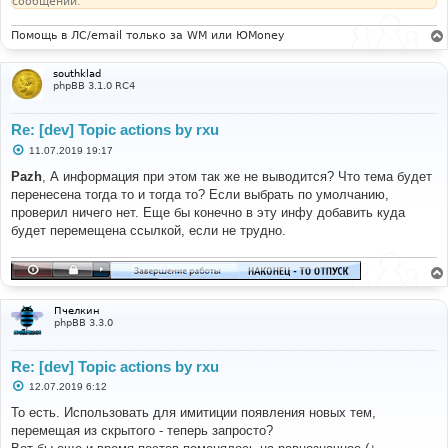
сообщении.
Помощь в ЛС/email только за WM или ЮMoney
southklad
phpBB 3.1.0 RC4
Re: [dev] Topic actions by rxu
С
11.07.2019 19:17
о
о
Pazh
, А информация при этом так же не выводится? Что тема будет
б
перенесена тогда то и тогда то? Если выбрать по умолчанию,
щ
е
проверил ничего нет. Еще бы конечно в эту инфу добавить куда
н
будет перемещена ссылкой, если не трудно.
и
е
Пчелкин
phpBB 3.3.0
Re: [dev] Topic actions by rxu
С
12.07.2019 6:12
о
о
То есть. Использовать для имитиции появления новых тем,
б
перемещая из скрытого - теперь запросто?
щ
е