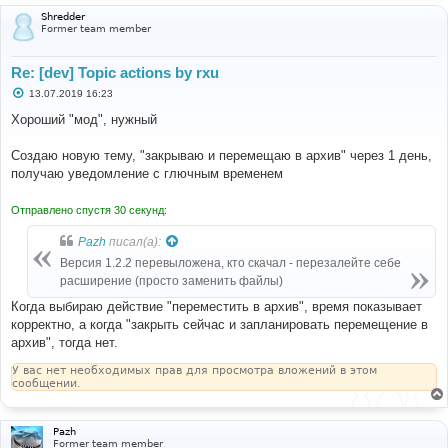
Shredder
Former team member
Re: [dev] Topic actions by rxu
С
13.07.2019 16:23
о
о
Хороший "мод", нужный
б
щ
е
Создаю новую тему, "закрываю и перемещаю в архив" через 1 день,
н
получаю уведомление с глючным временем
и
е
Отправлено спустя 30 секунд:
Pazh
писал(а):
Версия 1.2.2 перевыложена, кто скачал - перезалейте себе
расширение (просто заменить файлы)
Когда выбираю действие "переместить в архив", время показывает
корректно, а когда "закрыть сейчас и запланировать перемещение в
архив", тогда нет.
У вас нет необходимых прав для просмотра вложений в этом
сообщении.
Pazh
Former team member