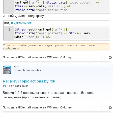
>
acl_get
(
'a_'
)
||
$topic_data
[
'topic_poster'
]
==
$this
->
user
->
data
[
'user_id'
])
&&
$topic_data
[
'topic_action_time'
]
и в ней удалить подстроку
КОД:
ВЫДЕЛИТЬ ВСЁ
(
$this
->
auth
->
acl_get
(
'a_'
)
||
$topic_data
[
'topic_poster'
]
==
$this
->
user
-
>
data
[
'user_id'
])
&&
У вас нет необходимых прав для просмотра вложений в этом
сообщении.
Помощь в ЛС/email только за WM или ЮMoney
Pazh
Former team member
Re: [dev] Topic actions by rxu
С
12.07.2019 16:30
о
о
Версия 1.2.2 перевыложена, кто скачал - перезалейте себе
б
расширение (просто заменить файлы)
щ
е
н
и
Помощь в ЛС/email только за WM или ЮMoney
е