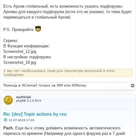
Есть Архив глобальный, есть возможность указать подфорумы-
Архивы для каждого подфорума (если это не указано, то тема будет
перемещаться в глобальный Архив)
P.S. Проверяйте
Скрины:
В Функции конференции:
Screenshot_12.jpg
В настройках подфорума:
Screenshot_18.jpg
У вас нет необходимых прав для просмотра вложений в этом
сообщении.
Помощь в ЛС/email только за WM или ЮMoney
southklad
phpBB 3.1.0 RC4
Re: [dev] Topic actions by rxu
С
11.07.2019 17:24
о
о
Pazh
, Еще бы к этому добавить возможность автоматического
б
переноса по времени (Например для одного форума раз в 7 дней
щ