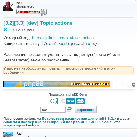
rxu
phpBB Guru
[3.2][3.3] [dev] Topic actions
С
09.01.2015 15:11
о
о
Исходный код:
https://github.com/rxu/topic_actions
б
Копировать в папку:
/ext/rxu/topicactions/
щ
е
н
Расширение позволяет удалять (в стандартную "корзину" или
и
е
безвозвратно) темы по расписанию.
У вас нет необходимых прав для просмотра вложений в этом
сообщении.
Поддержать phpBB Guru
Перенесено из форума
Бета-версии расширений для phpBB 3.1.x
в форум
Анонсы и поддержка расширений для phpBB 3.1.x
11.07.2015 12:55
модератором
LavIgor
Pazh