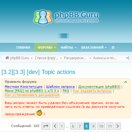
ГЛАВНАЯ
ФОРУМЫ
ФАЙЛЫ
БАЗА ЗНАНИЙ
phpBB Guru
Список форумов
Расширения phpBB
Анонсы и поддержка расширений для phpBB
[3.2][3.3] [dev] Topic actions
Правила форума
Местная Конституция
|
Шаблон запроса
|
Документация (phpBB3)
|
Мини [FAQ] по phpBB3.1.x/3.3.x
|
FAQ
|
Как задавать вопросы
|
Как устанавливать расширения
Ваш вопрос может быть удален без объяснения причин, если на
него есть ответы по приведённым ссылкам (а вы рискуете получить
предупреждение
).
Страница
8
из
11
1
6
7
8
9
10
11
Пред.
След.
Сообщений: 165
…