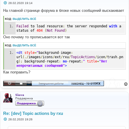
С
28.02.2020 19:14
о
о
На главной странице форума в блоке новых сообщений выскакивает
б
щ
КОД:
ВЫДЕЛИТЬ ВСЁ
е
н
Failed
 to load resource
:
 the server responded 
with
 a 
и
е
status of 
404
(
Not
Found
)
Оно почему то прописывается вот так
КОД:
ВЫДЕЛИТЬ ВСЁ
<dt
style
=
"
background
-
image
:
url
(./
images
/
icons
/
ext
/
rxu
/
TopicActions
/
icon
/
trash
.
pn
g
);
 background
-
repeat
:
no
-
repeat
;
"
title
=
"Нет 
непрочитанных сообщений"
>
Как поправить?
Siava
Поддержка
Re: [dev] Topic actions by rxu
С
28.02.2020 19:26
о
о