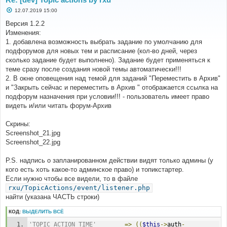
С
12.07.2019 15:00
о
о
Версия 1.2.2
б
Изменения:
щ
е
1. добавлена возможность выбрать задание по умолчанию для
н
подфорумов для новых тем и расписание (кол-во дней, через
и
е
сколько задание будет выполнено). Задание будет применяться к
теме сразу после создания новой темы автоматически!!!
2. В окне оповещения над темой для заданий "Переместить в Архив"
и "Закрыть сейчас и переместить в Архив " отображается ссылка на
подфорум назначения при условии!!! - пользователь имеет право
видеть и/или читать форум-Архив
Скрины:
Screenshot_21.jpg
Screenshot_22.jpg
P.S. надпись о запланированном действии видят только админы (у
кого есть хоть какое-то админское право) и топикстартер.
Если нужно чтобы все видели, то в файле
rxu/TopicActions/event/listener.php
найти (указана ЧАСТЬ строки)
КОД:
ВЫДЕЛИТЬ ВСЁ
'TOPIC_ACTION_TIME'
=>
((
$this
->
auth
-