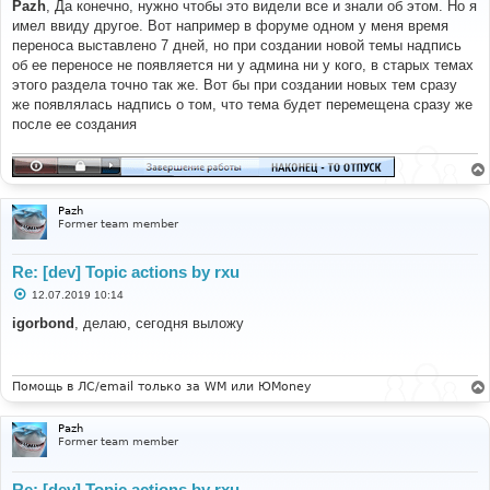
о
Pazh
, Да конечно, нужно чтобы это видели все и знали об этом. Но я
б
имел ввиду другое. Вот например в форуме одном у меня время
щ
е
переноса выставлено 7 дней, но при создании новой темы надпись
н
об ее переносе не появляется ни у админа ни у кого, в старых темах
и
е
этого раздела точно так же. Вот бы при создании новых тем сразу
же появлялась надпись о том, что тема будет перемещена сразу же
после ее создания
Pazh
Former team member
Re: [dev] Topic actions by rxu
С
12.07.2019 10:14
о
о
igorbond
, делаю, сегодня выложу
б
щ
е
н
и
Помощь в ЛС/email только за WM или ЮMoney
е
Pazh
Former team member
Re: [dev] Topic actions by rxu