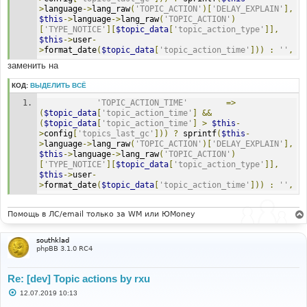
>
language
->
lang_raw
(
'TOPIC_ACTION'
)[
'DELAY_EXPLAIN'
],
$this
->
language
->
lang_raw
(
'TOPIC_ACTION'
)
[
'TYPE_NOTICE'
][
$topic_data
[
'topic_action_type'
]],
$this
->
user
-
>
format_date
(
$topic_data
[
'topic_action_time'
]))
:
''
,
заменить на
КОД:
ВЫДЕЛИТЬ ВСЁ
'TOPIC_ACTION_TIME'
=>
(
$topic_data
[
'topic_action_time'
]
&&
(
$topic_data
[
'topic_action_time'
]
>
$this
-
>
config
[
'topics_last_gc'
]))
?
 sprintf
(
$this
-
>
language
->
lang_raw
(
'TOPIC_ACTION'
)[
'DELAY_EXPLAIN'
],
$this
->
language
->
lang_raw
(
'TOPIC_ACTION'
)
[
'TYPE_NOTICE'
][
$topic_data
[
'topic_action_type'
]],
$this
->
user
-
>
format_date
(
$topic_data
[
'topic_action_time'
]))
:
''
,
Помощь в ЛС/email только за WM или ЮMoney
southklad
phpBB 3.1.0 RC4
Re: [dev] Topic actions by rxu
С
12.07.2019 10:13
о