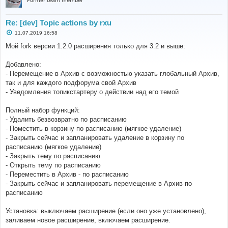
Former team member
Re: [dev] Topic actions by rxu
С
11.07.2019 16:58
о
о
Мой fork версии 1.2.0 расширения только для 3.2 и выше:
б
щ
е
Добавлено:
н
- Перемещение в Архив с возможностью указать глобальный Архив,
и
е
так и для каждого подфорума свой Архив
- Уведомления топикстартеру о действии над его темой
Полный набор функций:
- Удалить безвозвратно по расписанию
- Поместить в корзину по расписанию (мягкое удаление)
- Закрыть сейчас и запланировать удаление в корзину по
расписанию (мягкое удаление)
- Закрыть тему по расписанию
- Открыть тему по расписанию
- Переместить в Архив - по расписанию
- Закрыть сейчас и запланировать перемещение в Архив по
расписанию
Установка: выключаем расширение (если оно уже установлено),
заливаем новое расширение, включаем расширение.