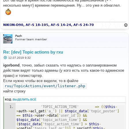
Вот бы еще и время постов поменялось на равнозначное (+ -
н
несколько минут) времени перемещения. Ну... это уже я обнаглел.
и
е
NIKON-D90, AF-S 18-105, AF-S 14-24, AF-S 24-70
Pazh
Former team member
Re: [dev] Topic actions by rxu
С
12.07.2019 9:32
о
о
igorbond
, точно, забыл сказать что надпись о запланированном
б
действии видят только админы (у кого есть хоть какое-то админское
щ
е
право) и топикстартер.
н
Если нужно чтобы все видели, то в файле
и
е
rxu/TopicActions/event/listener.php
найти строку
КОД:
ВЫДЕЛИТЬ ВСЁ
'TOPIC_ACTION_TIME'
=>
((
$this
-
>
auth
->
acl_get
(
'a_'
)
||
$topic_data
[
'topic_poster'
]
==
$this
->
user
->
data
[
'user_id'
])
&&
$topic_data
[
'topic_action_time'
]
&&
(
$topic_data
[
'topic_action_time'
]
>
$this
-
>
config
[
'topics_last_gc'
]))
?
 sprintf
(
$this
-