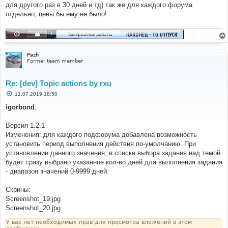
е
для другого раз в 30 дней и тд) так же для каждого форума
н
отдельно, цены бы ему не было!
и
е
Pazh
Former team member
Re: [dev] Topic actions by rxu
С
11.07.2019 18:50
о
о
igorbond
,
б
щ
е
Версия 1.2.1
н
Изменения: для каждого подфорума добавлена возможность
и
е
установить период выполнения действия по-умолчанию. При
установлении данного значения, в списке выбора задания над темой
будет сразу выбрано указанное кол-во дней для выполнения задания
- диапазон значений 0-9999 дней.
Скрины:
Screenshot_19.jpg
Screenshot_20.jpg
У вас нет необходимых прав для просмотра вложений в этом