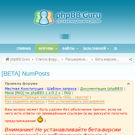
ГЛАВНАЯ
ФОРУМЫ
ФАЙЛЫ
БАЗА ЗНАНИЙ
phpBB Guru
Список форумов
Расширения phpBB
Бета-версии расширений для phpBB
[BETA] NumPosts
Правила форума
Местная Конституция
|
Шаблон запроса
|
Документация (phpBB3)
|
Мини [FAQ] по phpBB3.1.x/3.2.x
|
FAQ
|
Внимание! Прежде чем создать тему - прочти!
|
Как задавать вопросы
|
Как устанавливать расширения
Ваш вопрос может быть удален без объяснения причин, если на
него есть ответы по приведённым ссылкам (а вы рискуете получить
предупреждение
).
Внимание! Не устанавливайте бета-версии