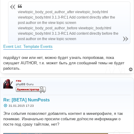
е
н
и
viewtopic_body_post_author_after viewtopic_body.html
е
viewtopic_body.html 3.1.3-RC1 Add content directly after the
post author on the view topic screen
viewtopic_body_post_author_before viewtopic_body.html
viewtopic_body.html 3.1.3-RC1 Add content directly before the
post author on the view topic screen
Event List: Template Events
подойдут они или нет, можно будет узнать попробовав, пока
смущает AUTHOR, т.е. может быть для сообщений темы не будет
работать.
rxu
phpBB Guru
Re: [BETA] NumPosts
С
31.01.2015 17:23
о
о
Эти события позволяют добавлять контент в минипрофиле, я так
б
понимаю. Изначально просили событие до/после информации о
щ
е
посте под сразу тайтлом, нет?
н
и
е