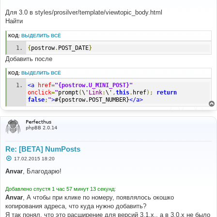
щ
е
Для 3.0 в styles/prosilver/template/viewtopic_body.html
н
Найти
и
е
КОД:
ВЫДЕЛИТЬ ВСЁ
{
postrow
.
POST_DATE
}
Добавить после
КОД:
ВЫДЕЛИТЬ ВСЁ
<a
href
=
"{postrow.U_MINI_POST}"
onclick
=
"
prompt
(
\'
Link
:
\'
,
this
.
href
);
return
false
;
"
>
#{postrow.POST_NUMBER}
</a>
Perfecthus
phpBB 2.0.14
Re: [BETA] NumPosts
С
17.02.2015 18:20
о
о
Anvar
, Благодарю!
б
щ
е
Добавлено спустя 1 час 57 минут 13 секунд:
н
Anvar
, А чтобы при клике по номеру, появлялось окошко
и
е
копирования адреса, что куда нужно добавить?
Я так понял, что это расширение для версий 3.1.х., а в 3.0.х не было