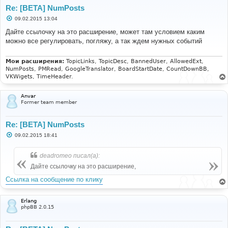
Re: [BETA] NumPosts
С
09.02.2015 13:04
о
о
Дайте ссылочку на это расширение, может там условием каким
б
можно все регулировать, погляжу, а так ждем нужных событий
щ
е
н
и
Мои расширения:
TopicLinks, TopicDesc, BannedUser, AllowedExt,
е
NumPosts, PMRead, GoogleTranslator, BoardStartDate, CountDownBB,
VKWigets, TimeHeader.
Anvar
Former team member
Re: [BETA] NumPosts
С
09.02.2015 18:41
о
о
б
deadromeo писал(а):
щ
е
Дайте ссылочку на это расширение,
н
и
Ссылка на сообщение по клику
е
Erlang
phpBB 2.0.15