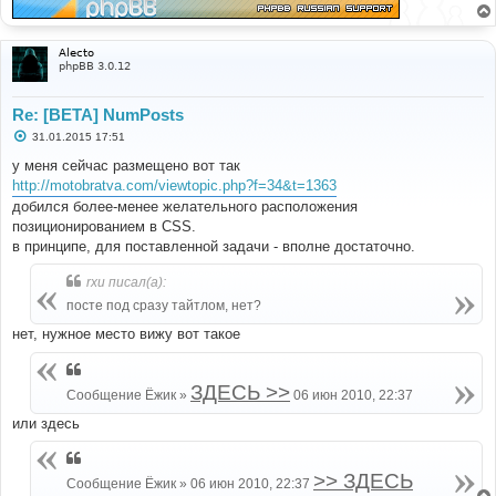
Alecto
phpBB 3.0.12
Re: [BETA] NumPosts
С
31.01.2015 17:51
о
о
у меня сейчас размещено вот так
б
http://motobratva.com/viewtopic.php?f=34&t=1363
щ
е
добился более-менее желательного расположения
н
позиционированием в CSS.
и
е
в принципе, для поставленной задачи - вполне достаточно.
rxu писал(а):
посте под сразу тайтлом, нет?
нет, нужное место вижу вот такое
ЗДЕСЬ >>
Сообщение Ёжик »
06 июн 2010, 22:37
или здесь
>> ЗДЕСЬ
Сообщение Ёжик » 06 июн 2010, 22:37