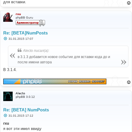
е
для вставки.
н
и
е
rxu
phpBB Guru
Re: [BETA]NumPosts
С
31.01.2015 17:07
о
о
б
Alecto писал(а):
щ
е
в 3.1.3 добавится новое событие для вставки кода до и
н
после имени автора
и
е
В 3.1.4.
Alecto
phpBB 3.0.12
Re: [BETA] NumPosts
С
31.01.2015 17:12
о
о
rxu
б
я вот эти имел ввиду
щ