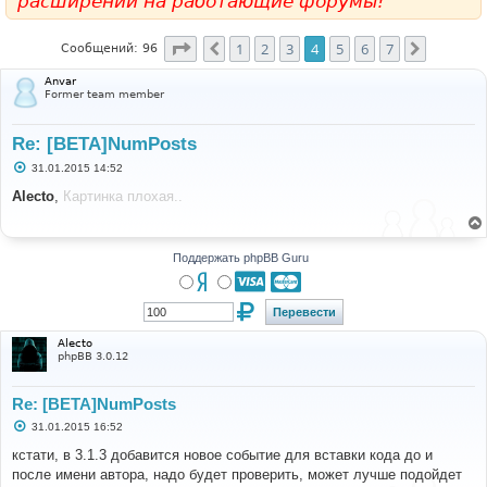
расширений на работающие форумы!
Страница
4
из
7
1
2
3
4
5
6
7
Пред.
След.
Сообщений: 96
Anvar
Former team member
Re: [BETA]NumPosts
С
31.01.2015 14:52
о
о
Alecto
,
Картинка плохая..
б
щ
е
н
и
Поддержать phpBB Guru
е
Alecto
phpBB 3.0.12
Re: [BETA]NumPosts
С
31.01.2015 16:52
о
о
кстати, в 3.1.3 добавится новое событие для вставки кода до и
б
после имени автора, надо будет проверить, может лучше подойдет
щ