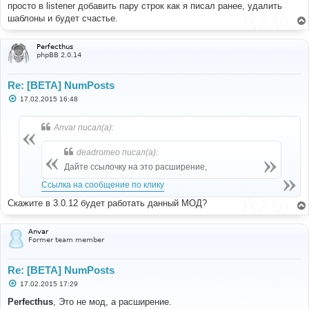
просто в listener добавить пару строк как я писал ранее, удалить
шаблоны и будет счастье.
Perfecthus
phpBB 2.0.14
Re: [BETA] NumPosts
С
17.02.2015 16:48
о
о
б
Anvar писал(а):
щ
е
н
deadromeo писал(а):
и
е
Дайте ссылочку на это расширение,
Ссылка на сообщение по клику
Скажите в 3.0.12 будет работать данный МОД?
Anvar
Former team member
Re: [BETA] NumPosts
С
17.02.2015 17:29
о
о
Perfecthus
, Это не мод, а расширение.
б