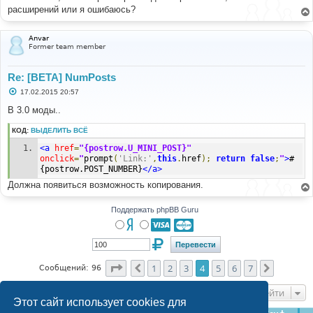
расширений или я ошибаюсь?
Anvar
Former team member
Re: [BETA] NumPosts
С
17.02.2015 20:57
о
о
В 3.0 моды..
б
щ
КОД:
ВЫДЕЛИТЬ ВСЁ
е
н
<a
href
=
"{postrow.U_MINI_POST}"
и
е
onclick
=
"
prompt
(
'Link:'
,
this
.
href
);
return
false
;
"
>
#
{postrow.POST_NUMBER}
</a>
Должна появиться возможность копирования.
Поддержать phpBB Guru
Страница
4
из
7
1
2
3
4
5
6
7
Пред.
След.
Сообщений: 96
Перейти
Этот сайт использует cookies для