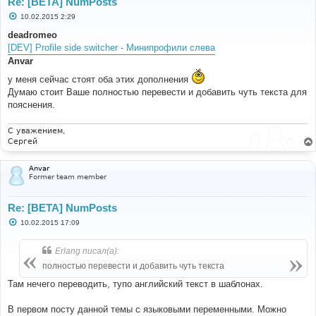
Re: [BETA] NumPosts
С
10.02.2015 2:29
о
о
deadromeo
б
[DEV] Profile side switcher - Минипрофили слева
щ
е
Anvar
н
и
у меня сейчас стоят оба этих дополнения
е
Думаю стоит Ваше полностью перевести и добавить чуть текста для
пояснения.
С уважением,
Сергей
Anvar
Former team member
Re: [BETA] NumPosts
С
10.02.2015 17:09
о
о
б
Erlang писал(а):
щ
е
полностью перевести и добавить чуть текста
н
и
Там нечего переводить, тупо английский текст в шаблонах.
е
В первом посту данной темы с языковыми переменными. Можно