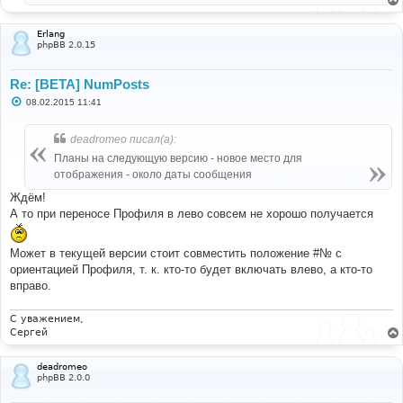
Erlang
phpBB 2.0.15
Re: [BETA] NumPosts
С
08.02.2015 11:41
о
о
б
deadromeo писал(а):
щ
е
Планы на следующую версию - новое место для
н
отображения - около даты сообщения
и
е
Ждём!
А то при переносе Профиля в лево совсем не хорошо получается
Может в текущей версии стоит совместить положение #№ с
ориентацией Профиля, т. к. кто-то будет включать влево, а кто-то
вправо.
С уважением,
Сергей
deadromeo
phpBB 2.0.0