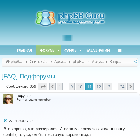
ГЛАВНАЯ
ФОРУМЫ
ФАЙЛЫ
БАЗА ЗНАНИЙ
phpBB Guru
Список форумов
Архивные форумы
phpBB 2.0.x (архив)
Модификация phpBB 2.0.x
Запросы модов для phpBB 2.0.x
[FAQ] Подфорумы
Страница
11
из
24
1
9
10
11
12
13
24
Пред.
Сл
Сообщений: 359
…
…
Поручик
Former team member
С
22.01.2007 7:22
о
о
Это хорошо, что разобрался. А если бы сразу заглянул в папку
б
contrib, то увидел бы текстовую версию мода.
щ
е