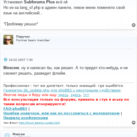
о
Установил
Subforums Plus
всё
ok
б
Но из-за lang_sf.php в админ панели, левое меню поменяло свой
щ
е
язык на английский...
н
и
е
*Проблему решил*
Поручик
Former team member
С
19.02.2007 7:30
о
о
Moscow
, ну и написал бы, как решил. А то придет кто-нибудь и не
б
сможет решить, разведет флейм.
щ
е
н
и
Профессионал - тот же дилетант, только знающий, где ошибётся.
е
Генератор db_update.php для phpBB2 с некоторыми удобствами
.
Многие моды я беру или ищу
здесь
,
здесь
,
тут
Все консультации только на форуме, приваты и стук в аську по
таким вопросам игнорируются!
FAQ-phpBB3
|
Ошибки новичков, или как не поссориться с модератором
|
Правила конференции
наш форум
http://forum.aeroion.ru/cat1.html
Moscow