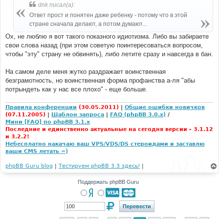
б
dnk писал(а):
щ
е
Ответ прост и понятен даже ребенку - потому что в этой
н
стране сначала делают, а потом думают...
и
е
Ох, не люблю я вот такого показного идиотизма. Либо вы забираете
свои слова назад (при этом советую поинтересоваться вопросом,
чтобы "эту" страну не обвинять), либо летите сразу и навсегда в бан.
На самом деле меня жутко раздражает воинственная
безграмотность, но воинственная форма профанства а-ля "абы
потрындеть как у нас все плохо" - еще больше.
Правила конференции
(30.05.2011)
|
Общие ошибки новичков
(07.11.2005)
|
Шаблон запроса
|
FAQ (phpBB 3.0.x)
/
Мини [FAQ] по phpBB 3.1.x
Последние и единственно актуальные на сегодня версии - 3.1.12
и 3.2.2!
Небесплатно накачаю ваш VPS/VDS/DS стероидами и заставлю
ваши CMS летать =)
phpBB Guru blog
|
Тестируем phpBB 3.3 здесь!
|
Поддержать phpBB Guru