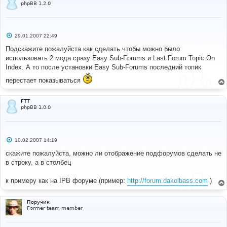
phpBB 1.2.0
templates/subSilver/viewtopic_body.tpl
##					
templates/subSilver/admin/forum_edit_body.tpl
##					
С
templates/subSilver/admin/forum_admin_body.tpl
29.01.2007 22:49
о
##					
о
Подскажите пожалуйста как сделать чтобы можно было
templates/subSilver/posting_body.tpl
б
использовать 2 мода сразу Easy Sub-Forums и Last Forum Topic On
##					
щ
е
language/lang_english/lang_main.php
Index. А то после установки Easy Sub-Forums последний топик
н
##					
и
перестает показываться
language/lang_english/lang_admin.php
е
##
## Included Files: (n/a)
FTT
#####################################################
phpBB 1.0.0
#########
С
10.02.2007 14:19
о
о
скажите пожалуйста, можно ли отображение подфорумов сделать не
б
в строку, а в столбец
щ
е
н
к примеру как на IPB форуме (пример:
http://forum.dakolbass.com
)
и
е
Поручик
Former team member