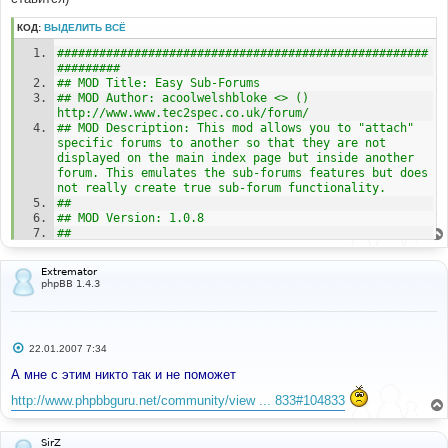
КОД:
ВЫДЕЛИТЬ ВСЁ
#####################################################
#########
## MOD Title: Easy Sub-Forums
## MOD Author: acoolwelshbloke <> () 
http://www.www.tec2spec.co.uk/forum/ 
## MOD Description: This mod allows you to "attach" 
specific forums to another so that they are not 
displayed on the main index page but inside another 
forum. This emulates the sub-forums features but does 
not really create true sub-forum functionality.
##
## MOD Version: 1.0.8
##
## Installation Level: (Easy)
## Installation Time: 10 Minutes
Extremator
## Files To Edit:    
phpBB 1.4.3
##					includes/functions.php
##					admin/admin_forums.php
##					index.php
##					viewforum.php
С
22.01.2007 7:34
##					viewtopic.php
о
##					posting.php
о
А мне с этим никто так и не поможет
##					
б
щ
templates/subSilver/index_body.tpl
http://www.phpbbguru.net/community/view ... 833#104833
е
##					
н
templates/subSilver/viewforum_body.tpl
и
##					
е
SirZ