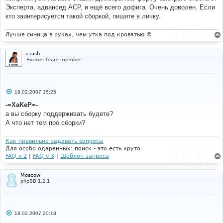
Эксперта, адвансед АСР, и ещё всего дофига. Очень доволен. Если
кто заинтерисуется такой сборкой, пишите в личку.
Лучше синица в руках, чем утка под кроватью ©
crash
Former team member
С
18.02.2007 15:25
о
о
-=XaKeP=-
б
а вы сборку поддерживать будете?
щ
е
А что нет тем про сборки?
н
и
е
Как правильно задавать вопросы
Для особо одаренных: поиск - это есть круто.
FAQ v.2
|
FAQ v.3
|
Шаблон запроса
Moscow
phpBB 1.2.1
С
18.02.2007 20:18
о