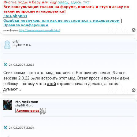
Многие моды я беру или ищу
здесь
,
здесь
,
тут
Все консультации только на форуме, приваты и стук в аську по
таким вопросам игнорируются!
FAQ-phpBB3
|
Ошибки новичков, или как не поссориться с модератором
|
Правила конференции
наш форум
http://forum.aeroion.ru/cat1.html
dnk
phpBB 2.0.4
С
24.02.2007 22:15
о
о
Свихнешься пока этот мод поставишь.Вот почему нельзя было в
б
версию 2.0.22 было встроить этот мод.Ответ прост и понятен даже
щ
е
ребенку - потому что
в
этой
стране
сначала делают, а потом
н
думают...
и
е
Mr. Anderson
phpBB Guru
С
24.02.2007 23:04
о
о