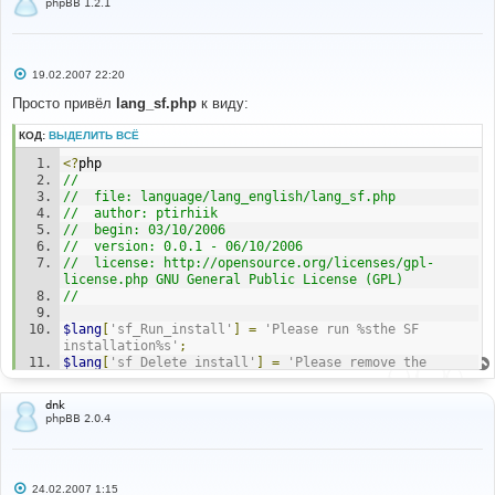
phpBB 1.2.1
С
19.02.2007 22:20
о
о
Просто привёл
lang_sf.php
к виду:
б
щ
КОД:
ВЫДЕЛИТЬ ВСЁ
е
н
<?
php
и
е
//
//	file: language/lang_english/lang_sf.php
//	author: ptirhiik
//	begin: 03/10/2006
//	version: 0.0.1 - 06/10/2006
//	license: http://opensource.org/licenses/gpl-
license.php GNU General Public License (GPL)
//
$lang
[
'sf_Run_install'
]
=
'Please run %sthe SF 
installation%s'
;
$lang
[
'sf_Delete_install'
]
=
'Please remove the 
install_sf/ directory'
;
$lang
[
'sf_Subforums'
]
=
'Subforums'
;
dnk
$lang
[
'sf_Install'
]
=
'SF Installation'
;
phpBB 2.0.4
$lang
[
'sf_previous_version'
]
=
'Version previously 
running'
;
$lang
[
'sf_current_version'
]
=
'Version to install'
;
$lang
[
'sf_SQL_failed'
]
=
'failed'
;
С
24.02.2007 1:15
$lang
[
'sf_SQL_succeed'
]
=
'succeed'
;