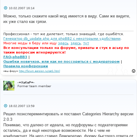
С
10.02.2007 16:14
о
о
Можно, только скажите какой мод имеется в виду. Сами же видите,
б
их уже стало как грязи.
щ
е
н
и
Профессионал - тот же дилетант, только знающий, где ошибётся.
е
Генератор db_update.php для phpBB2 с некоторыми удобствами
.
Многие моды я беру или ищу
здесь
,
здесь
,
тут
Все консультации только на форуме, приваты и стук в аську по
таким вопросам игнорируются!
FAQ-phpBB3
|
Ошибки новичков, или как не поссориться с модератором
|
Правила конференции
наш форум
http://forum.aeroion.ru/cat1.html
-=XaKeP=-
Former team member
С
18.02.2007 13:59
о
о
Решил поэкспереминтировать и поставил Categories Hierarchy версии
б
2.0.3
щ
е
Понимаю, что далеко от идеала, но подфорумы с подкатегориями
н
остались, да и ещё некоторые возможности. Ни с чем не
и
е
конфликтует. На него ставил Демократию, форму быстрого ответа от