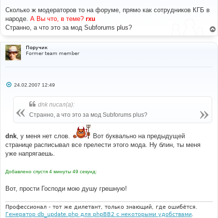
о
$lang
[
'sf_SQL_Error'
]
=
'The installation has failed 
о
Сколько ж модераторов то на форуме, прямо как сотрудников КГБ в
to create correctly the phpbb_forums.forum_parent 
б
народе.
А Вы что, в теме?
rxu
щ
field. Do it manually, then relaunch the 
е
Странно, а что это за мод Subforums plus?
installation.'
;
н
$lang
[
'sf_Forum_tree_ordered'
]
=
'Some forums orders 
и
have been adjusted. Please recheck the forums tree in 
е
Поручик
the ACP/Forum management.'
;
Former team member
$lang
[
'sf_Install_done'
]
=
'The SF installation has 
succeed.'
;
$lang
[
'sf_Back_to_index'
]
=
'Click here to return to 
the board index'
;
С
24.02.2007 12:49
$lang
[
'sf_Forum_parent'
]
=
'Attached to'
;
о
$lang
[
'sf_Forum_parent_not_exist'
]
=
'The parent 
о
б
forum or category does not exists.'
;
dnk писал(а):
щ
$lang
[
'sf_Forum_not_empty'
]
=
'This forum has sub-
е
Странно, а что это за мод Subforums plus?
forums. Move or delete them first.'
;
н
?>
и
е
dnk
, у меня нет слов.
Вот буквально на предыдущей
странице расписывал все прелести этого мода. Ну блин, ты меня
уже напрягаешь.
Добавлено спустя 4 минуты 49 секунд:
Вот, прости Господи мою душу грешную!
Профессионал - тот же дилетант, только знающий, где ошибётся.
Генератор db_update.php для phpBB2 с некоторыми удобствами
.