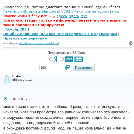
н
и
Профессионал - тот же дилетант, только знающий, где ошибётся.
е
Генератор db_update.php для phpBB2 с некоторыми удобствами
.
Многие моды я беру или ищу
здесь
,
здесь
,
тут
Все консультации только на форуме, приваты и стук в аську по
таким вопросам игнорируются!
FAQ-phpBB3
|
Ошибки новичков, или как не поссориться с модератором
|
Правила конференции
наш форум
http://forum.aeroion.ru/cat1.html
Поддержать phpBB Guru
Gisher
phpBB 2.0.12
С
22.01.2007 7:27
о
о
может криво ставил, хотя пробовал 3 раза, старые темы куда то
б
исчезли, хотя при просмотре всё равно их количество отабражалось,
щ
е
в форумах темы не создавались, вернее, их не видно было после
н
создания, а в подфорумах было всё в порядке...
и
е
в оконцовке поставил другой мод, он пашет нормально, да и легче
ставится)