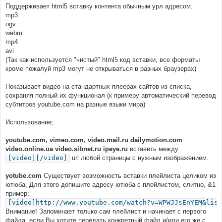
Поддерживает html5 вставку контента обычным урл адресом.
mp3
ogv
webm
mp4
avi
(Так как используется "чистый" html5 код вставки, все форматы
кроме пожалуй mp3 могут не открываться в разных браузерах)
Показывает видео на стандартных плеерах сайтов из списка,
сохраняя полный их функционал (к примеру автоматический перевод
субтитров youtube.com на разные языки мира)
Использование;
youtube.com, vimeo.com, video.mail.ru dailymotion.com
video.online.ua video.sibnet.ru ipeye.ru
вставить между
[video][/video]
url любой страницы с нужным изображением.
yotube.com
Существует возможность вставки плейлиста целиком из
ютюба, Для этого допишите адресу ютюба с плейлистом, слитно, &1
пример:
[video]http://www.youtube.com/watch?v=WPWJJsEnYEM&list
Внимание! Запоминает только сам плейлист и начинает с первого
файла, если Вы хотите передать конкретный файл и/или его же с