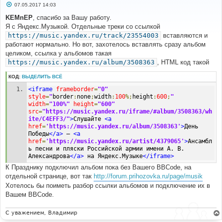
С
07.05.2017 14:03
о
о
KEMnEP
, спасибо за Вашу работу.
б
Я с Яндекс.Музыкой. Отдельные треки со ссылкой
щ
е
https://music.yandex.ru/track/23554003
вставляются и
н
работают нормально. Но вот, захотелось вставлять сразу альбом
и
е
целиком, ссылка у альбомов такая
https://music.yandex.ru/album/3508363
, HTML код такой
КОД:
ВЫДЕЛИТЬ ВСЁ
<iframe
frameborder
=
"0"
style
=
"
border
:
none
;
width
:
100
%;
height
:
600
;
"
width
=
"100%"
height
=
"600"
src
=
"https://music.yandex.ru/iframe/#album/3508363/wh
ite/C4EFF3/"
>
Слушайте 
<a
href
=
'https://music.yandex.ru/album/3508363'
>
День 
Победы
</a>
 — 
<a
href
=
'https://music.yandex.ru/artist/4379065'
>
Ансамбл
ь песни и пляски Российской армии имени А. В. 
Александрова
</a>
 на Яндекс.Музыке
</iframe>
К Празднику подключил альбом пока без Вашего BBCode, на
отдельной странице, вот так
http://forum.prihozovka.ru/page/musik
Хотелось бы поиметь разбор ссылки альбомов и подключение их в
Вашем BBCode.
С уважением, Владимир