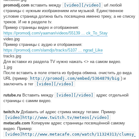
promodj.com
вставить между
[video][/video]
url любой
страницы с нужным изображением или музыкой. Единственное
условие страница должна быть посвящена именно треку, а не списку
треков. И не в разделе tv.
Пример страницы видео и отображения:
https://promodj.com/yaaman/videos/55139 ... ck_To_Stay
video.jpg
Пример страницы с аудио и отображения:
https://promodj.com/slamdjs/tracks/5107 ... ngrad_Like
tracks.jpg
Для вставки из раздела TV нужно нажать <> на самом видео.
1.jpg
После вставить в поле ответа из буфера обмена. очистить до вида
URL (пример
http://promodj.com/embed/5364879/big
) и
заключить в тег
[video][/video]
rutube.ru
Вставить между
[video][/video]
адрес отдельной
страницы с самим видео.
twitch.tv
Добавить url адрес стрима между тегами. Пример
[video]http://www.twitch.tv/meteos[/video]
metacafe.com
Копируем адрес странницы посвящённой самому
видео. Пример:
[video]http://www.metacafe.com/watch/11324313/clumsy_r