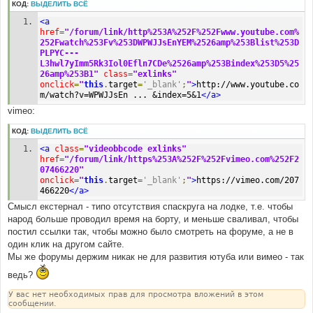
КОД:
ВЫДЕЛИТЬ ВСЁ
<a
href
=
"/forum/link/http%253A%252F%252Fwww.youtube.com%
252Fwatch%253Fv%253DWPWJJsEnYEM%2526amp%253Blist%253D
PLPYC---
L3hwl7yImm5Rk3Iol0Efln7CDe%2526amp%253Bindex%253D5%25
26amp%253B1"
class
=
"exlinks"
onclick
=
"
this
.
target
=
'_blank'
;
"
>
http://www.youtube.co
m/watch?v=WPWJJsEn ... &index=5&1
</a>
vimeo:
КОД:
ВЫДЕЛИТЬ ВСЁ
<a
class
=
"videobbcode exlinks"
href
=
"/forum/link/https%253A%252F%252Fvimeo.com%252F2
07466220"
onclick
=
"
this
.
target
=
'_blank'
;
"
>
https://vimeo.com/207
466220
</a>
Смысл екстернал - типо отсутствия спаскруга на лодке, т.е. чтобы
народ больше проводил время на борту, и меньше сваливал, чтобы
постил ссылки так, чтобы можно было смотреть на форуме, а не в
один клик на другом сайте.
Мы же форумы держим никак не для развития ютуба или вимео - так
ведь?
У вас нет необходимых прав для просмотра вложений в этом
сообщении.