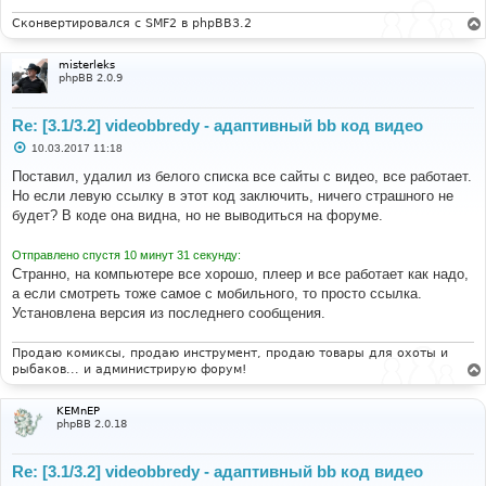
Сконвертировался с SMF2 в phpBB3.2
misterleks
phpBB 2.0.9
Re: [3.1/3.2] videobbredy - адаптивный bb код видео
С
10.03.2017 11:18
о
о
Поставил, удалил из белого списка все сайты с видео, все работает.
б
Но если левую ссылку в этот код заключить, ничего страшного не
щ
е
будет? В коде она видна, но не выводиться на форуме.
н
и
е
Отправлено спустя 10 минут 31 секунду:
Странно, на компьютере все хорошо, плеер и все работает как надо,
а если смотреть тоже самое с мобильного, то просто ссылка.
Установлена версия из последнего сообщения.
Продаю комиксы, продаю инструмент, продаю товары для охоты и
рыбаков... и администрирую форум!
KEMnEP
phpBB 2.0.18
Re: [3.1/3.2] videobbredy - адаптивный bb код видео