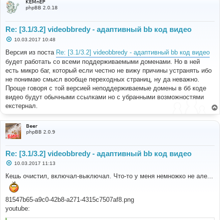
KEMnEP
phpBB 2.0.18
Re: [3.1/3.2] videobbredy - адаптивный bb код видео
С
10.03.2017 10:48
о
о
Версия из поста
Re: [3.1/3.2] videobbredy - адаптивный bb код видео
б
будет работать со всеми поддерживаемыми доменами. Но в ней
щ
е
есть микро баг, который если честно не вижу причины устранять ибо
н
не понимаю смысл вообще переходных страниц, ну да неважно.
и
е
Проще говоря с той версией неподдерживаемые домены в бб коде
видео будут обычными ссылками но с убранными возможностями
екстернал.
Beer
phpBB 2.0.9
Re: [3.1/3.2] videobbredy - адаптивный bb код видео
С
10.03.2017 11:13
о
о
Кешь очистил, включал-выключал. Что-то у меня немножко не але...
б
щ
е
н
81547b65-a9c0-42b8-a271-4315c7507af8.png
и
youtube:
е