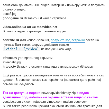
coub.com
Добавить URL видео. Который к примеру можно получить
с самого видео.
coub2.jpg
goodgame.ru
Вставить url канал стримера.
video.online.ua он же moevideo.net
Вставить адрес страницы с нужным видео.
tvforsite.ru
Для использования,
получите код встройки
после на
нужных Вам темах форума добавите только
[video]URL[/video]
из полученного кода.
afreeca.tv
урл брать под стримом.
afreecatv.jpg
hitbox.tv
Вставить ссылку страницы стрима между бб кодом.
Ещё раз повторюсь выкладываю только из за просьбы показать как
сделал. В советах, кроме как нерабочих (на самом деле рабочих)
ссылок не нуждаюсь.
Так же доступна версия
newadapvideobbredy.zip
с видео
адаптацией под мобильные экраны вставки видео с сайтов
youtube.com vk.com rutube.ru vimeo.com mail.ru coub.com
В ней также реализован режим экономии мобильного трафика для