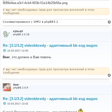
80f8e4ea-a3cf-4cb4-903b-51e14b25b56a.png
У вас нет необходимых прав для просмотра вложений в этом
сообщении.
Сконвертировался с SMF2 в phpBB3.2
KEMnEP
phpBB 2.0.18
Re: [3.1/3.2] videobbredy - адаптивный bb код видео
С
10.03.2017 12:00
о
о
Beer
, это должно и Вам помочь
б
щ
е
н
У вас нет необходимых прав для просмотра вложений в этом
и
сообщении.
е
Beer
phpBB 2.0.9
Re: [3.1/3.2] videobbredy - адаптивный bb код видео
С
10.03.2017 13:42
о
о