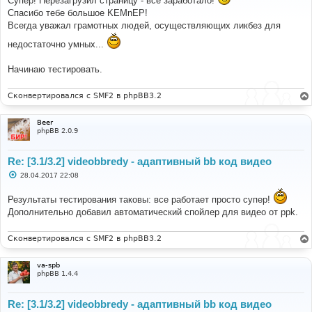
Супер! Перезагрузил страницу - все заработало!
б
щ
Спасибо тебе большое KEMnEP!
е
Всегда уважал грамотных людей, осуществляющих ликбез для
н
и
е
недостаточно умных...
Начинаю тестировать.
Сконвертировался с SMF2 в phpBB3.2
Beer
phpBB 2.0.9
Re: [3.1/3.2] videobbredy - адаптивный bb код видео
С
28.04.2017 22:08
о
о
Результаты тестирования таковы: все работает просто супер!
б
щ
Дополнительно добавил автоматический спойлер для видео от ppk.
е
н
и
Сконвертировался с SMF2 в phpBB3.2
е
va-spb
phpBB 1.4.4
Re: [3.1/3.2] videobbredy - адаптивный bb код видео