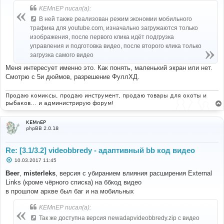
б
KEMnEP писал(а):
щ
е
В ней также реализован режим экономии мобильного
н
трафика для youtube.com, изначально загружаются только
и
е
изображения, после первого клика идёт подгрузка
управления и подготовка видео, после второго клика только
загрузка самого видео
Меня интересует именно это. Как понять, маленький экран или нет.
Смотрю с 5и дюймов, разрешение ФуллХД.
Продаю комиксы, продаю инструмент, продаю товары для охоты и
рыбаков... и администрирую форум!
KEMnEP
phpBB 2.0.18
Re: [3.1/3.2] videobbredy - адаптивный bb код видео
С
10.03.2017 11:45
о
о
Beer
,
misterleks
, версия с убиранием влияния расширения External
б
Links (кроме чёрного списка) на ббкод видео
щ
е
в прошлом архве был баг и на мобильных
н
и
KEMnEP писал(а):
е
Так же доступна версия newadapvideobbredy.zip с видео