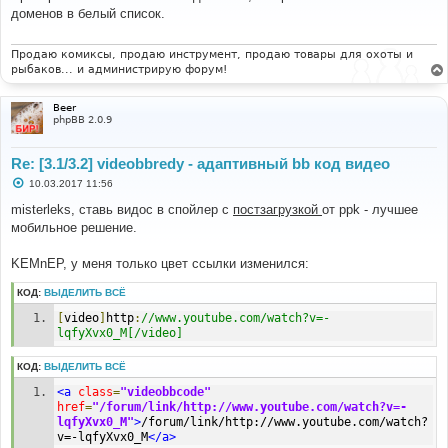
б
доменов в белый список.
щ
е
н
и
Продаю комиксы, продаю инструмент, продаю товары для охоты и
е
рыбаков... и администрирую форум!
Beer
phpBB 2.0.9
Re: [3.1/3.2] videobbredy - адаптивный bb код видео
С
10.03.2017 11:56
о
о
misterleks, ставь видос в спойлер с
постзагрузкой
от ppk - лучшее
б
мобильное решение.
щ
е
н
KEMnEP, у меня только цвет ссылки изменился:
и
е
КОД:
ВЫДЕЛИТЬ ВСЁ
[
video
]
http
:
//www.youtube.com/watch?v=-
lqfyXvx0_M[/video]
КОД:
ВЫДЕЛИТЬ ВСЁ
<a
class
=
"videobbcode"
href
=
"/forum/link/http://www.youtube.com/watch?v=-
lqfyXvx0_M"
>
/forum/link/http://www.youtube.com/watch?
v=-lqfyXvx0_M
</a>