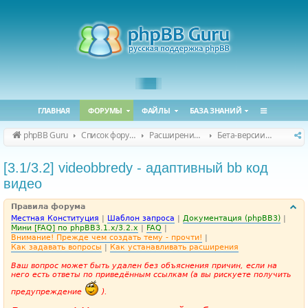
ГЛАВНАЯ
ФОРУМЫ
ФАЙЛЫ
БАЗА ЗНАНИЙ
phpBB Guru
Список форумов
Расширения phpBB
Бета-версии расширений для phpBB
[3.1/3.2] videobbredy - адаптивный bb код
видео
Правила форума
Местная Конституция
|
Шаблон запроса
|
Документация (phpBB3)
|
Мини [FAQ] по phpBB3.1.x/3.2.x
|
FAQ
|
Внимание! Прежде чем создать тему - прочти!
|
Как задавать вопросы
|
Как устанавливать расширения
Ваш вопрос может быть удален без объяснения причин, если на
него есть ответы по приведённым ссылкам (а вы рискуете получить
предупреждение
).