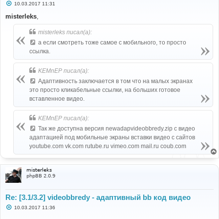
С
10.03.2017 11:31
о
о
misterleks
,
б
щ
misterleks писал(а):
е
н
а если смотреть тоже самое с мобильного, то просто
и
е
ссылка.
KEMnEP писал(а):
Адаптивность заключается в том что на малых экранах
это просто кликабельные ссылки, на больших готовое
вставленное видео.
KEMnEP писал(а):
Так же доступна версия newadapvideobbredy.zip с видео
адаптацией под мобильные экраны вставки видео с сайтов
youtube.com vk.com rutube.ru vimeo.com mail.ru coub.com
misterleks
phpBB 2.0.9
Re: [3.1/3.2] videobbredy - адаптивный bb код видео
С
10.03.2017 11:36
о
о