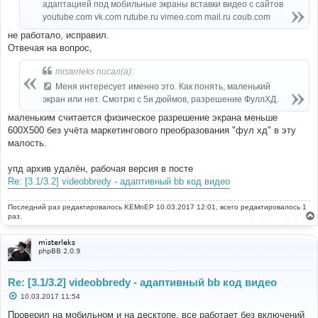
адаптацией под мобильные экраны вставки видео с сайтов
youtube.com vk.com rutube.ru vimeo.com mail.ru coub.com
не работало, исправил.
Отвечая на вопрос,
misterleks писал(а):
Меня интересует именно это. Как понять, маленький
экран или нет. Смотрю с 5и дюймов, разрешение ФуллХД.
маленьким считается физическое разрешение экрана меньше
600Х500 без учёта маркетингового преобразования "фул хд" в эту
малость.
упд архив удалён, рабочая версия в посте
Re: [3.1/3.2] videobbredy - адаптивный bb код видео
Последний раз редактировалось
KEMnEP
10.03.2017 12:01, всего редактировалось 1
раз.
misterleks
phpBB 2.0.9
Re: [3.1/3.2] videobbredy - адаптивный bb код видео
С
10.03.2017 11:54
о
о
Проверил на мобильном и на десктопе, все работает без включений