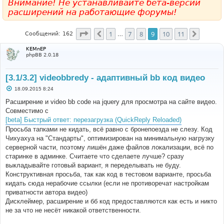
Внимание! Не устанавливайте бета-версии
расширений на работающие форумы!
Страница
9
из
11
1
7
8
9
10
11
Пред.
След.
Сообщений: 162
…
KEMnEP
phpBB 2.0.18
[3.1/3.2] videobbredy - адаптивный bb код видео
С
18.09.2015 8:24
о
о
Расширение и video bb соde на jquery для просмотра на сайте видео.
б
Совместимо с
щ
е
[beta] Быстрый ответ: перезагрузка (QuickReply Reloaded)
н
Просьба тапками не кидать, всё равно с бронепоезда не слезу. Код
и
е
Чихуахуа на "Стандарты", оптимизирован на минимальную нагрузку
серверной части, поэтому лишён даже файлов локализации, всё по
старинке в админке. Считаете что сделаете лучше? сразу
выкладывайте готовый вариант, я переделывать не буду.
Конструктивная просьба, так как код в тестовом варианте, просьба
кидать сюда нерабочие ссылки (если не противоречат настройкам
приватности автора видео)
Дисклеймер, расширение и бб код предоставляются как есть и никто
не за что не несёт никакой ответственности.