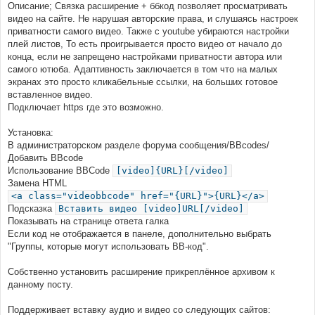
Описание; Связка расширение + ббкод позволяет просматривать
видео на сайте. Не нарушая авторские права, и слушаясь настроек
приватности самого видео. Также с youtube убираются настройки
плей листов, То есть проигрывается просто видео от начало до
конца, если не запрещено настройками приватности автора или
самого ютюба. Адаптивность заключается в том что на малых
экранах это просто кликабельные ссылки, на больших готовое
вставленное видео.
Подключает https где это возможно.
Установка:
В администраторском разделе форума сообщения/BBcodes/
Добавить BBcode
Использование BBCode
[video]{URL}[/video]
Замена HTML
<a class="videobbcode" href="{URL}">{URL}</a>
Подсказка
Вставить видео [video]URL[/video]
Показывать на странице ответа галка
Если код не отображается в панеле, дополнительно выбрать
"Группы, которые могут использовать BB-код".
Собственно установить расширение прикреплённое архивом к
данному посту.
Поддерживает вставку аудио и видео со следующих сайтов: