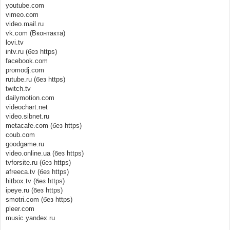
youtube.com
vimeo.com
video.mail.ru
vk.com (Вконтакта)
lovi.tv
intv.ru (без https)
facebook.com
promodj.com
rutube.ru (без https)
twitch.tv
dailymotion.com
videochart.net
video.sibnet.ru
metacafe.com (без https)
coub.com
goodgame.ru
video.online.ua (без https)
tvforsite.ru (без https)
afreeca.tv (без https)
hitbox.tv (без https)
ipeye.ru (без https)
smotri.com (без https)
pleer.com
music.yandex.ru