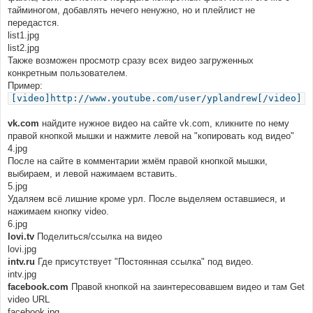
тайминогом, добавлять нечего ненужно, но и плейлист не
передастся.
list1.jpg
list2.jpg
Также возможен просмотр сразу всех видео загруженных
конкретным пользователем.
Пример:
[video]http://www.youtube.com/user/yplandrew[/video]
vk.com
найдите нужное видео на сайте vk.com, кликните по нему
правой кнопкой мышки и нажмите левой на "копировать код видео"
4.jpg
После на сайте в комментарии жмём правой кнопкой мышки,
выбираем, и левой нажимаем вставить.
5.jpg
Удаляем всё лишние кроме урл. После выделяем оставшиеся, и
нажимаем кнопку video.
6.jpg
lovi.tv
Поделиться/ссылка на видео
lovi.jpg
intv.ru
Где присутствует "Постоянная ссылка" под видео.
intv.jpg
facebook.com
Правой кнопкой на заинтересовавшем видео и там Get
video URL
facebook.jpg