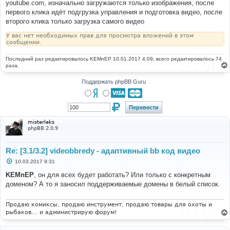
youtube.com, изначально загружаются только изображения, после
первого клика идёт подгрузка управления и подготовка видео, после
второго клика только загрузка самого видео
У вас нет необходимых прав для просмотра вложений в этом
сообщении.
Последний раз редактировалось
KEMnEP
10.01.2017 4:09, всего редактировалось 74
раза.
Поддержать phpBB Guru
misterleks
phpBB 2.0.9
Re: [3.1/3.2] videobbredy - адаптивный bb код видео
С
10.03.2017 9:31
о
о
KEMnEP
, он для всех будет работать? Или только с конкретным
б
доменом? А то я заносил поддерживаемые домены в белый список.
щ
е
н
и
Продаю комиксы, продаю инструмент, продаю товары для охоты и
е
рыбаков... и администрирую форум!