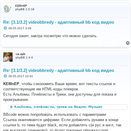
KEMnEP
phpBB 2.0.18
Re: [3.1/3.2] videobbredy - адаптивный bb код видео
С
08.05.2017 3:49
о
о
Сегодня занят, завтра посмотрю что можно сделать.
б
щ
е
н
и
va-spb
е
phpBB 1.4.4
Re: [3.1/3.2] videobbredy - адаптивный bb код видео
С
08.05.2017 10:41
о
о
KEMnEP
, чтобы сэкономить Ваше время, вот тексты ссылок и
б
соответствующие им HTML-коды плееров.
щ
е
Есть Альбомы, Плейлисты и Треки, они доступны для показа и
н
проигрывания.
и
е
Альбомы, плейлисты, треки на Яндекс Музыке
BBcode можно попробовать использовать с параметрами:
Ссылка оканчивается цифрами. Если добавлять руками в конце
ссылки b, то тема будет black, если добавлять с(и рус и англ, так
как выглядят одинаково), то будет показана обложка-cover.