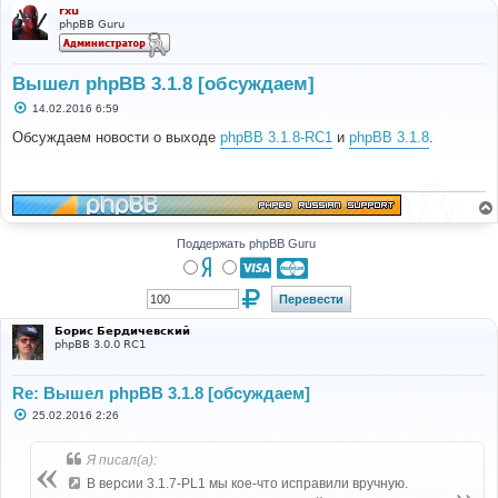
rxu
phpBB Guru
Вышел phpBB 3.1.8 [обсуждаем]
С
14.02.2016 6:59
о
о
Обсуждаем новости о выходе
phpBB 3.1.8-RC1
и
phpBB 3.1.8
.
б
щ
е
н
и
е
Поддержать phpBB Guru
Борис Бердичевский
phpBB 3.0.0 RC1
Re: Вышел phpBB 3.1.8 [обсуждаем]
С
25.02.2016 2:26
о
о
б
Я писал(а):
щ
е
В версии 3.1.7-PL1 мы кое-что исправили вручную.
н