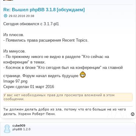
Re: Вышел phpBB 3.1.8 [обсуждаем]
С
29.02.2016 20:38
о
о
Сегодня обновился с 3.1.7-pl1
б
щ
е
Из плюсов.
н
- Появились права расширения Recent Topics.
и
е
Из минусов.
- По прежнему никого не видно в разделе "Кто сейчас на
конференции" в темах.
- Косячок в блоке "Кто сегодня был на конференции" на главной
странице. Форум начал видеть будущее
Image 97.png
Скрин сделан 01 март 2016
У вас нет необходимых прав для просмотра вложений в этом
сообщении.
Ты должен делать добро из зла, потому что его больше не из чего
делать. Уоренн Роберт Пенн.
cube909
phpBB 1.2.0