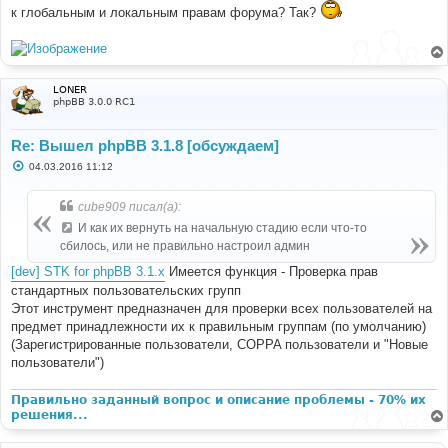
к глобальным и локальным правам форума? Так?
LONER
phpBB 3.0.0 RC1
Re: Вышел phpBB 3.1.8 [обсуждаем]
С
04.03.2016 11:12
о
о
б
cube909 писал(а):
щ
е
И как иx вернуть на начальную стадию если что-то
н
сбилось, или не правильно настроил админ
и
е
[dev] STK for phpBB 3.1.x
Имеется функция - Проверка прав
стандартных пользовательских групп
Этот инструмент предназначен для проверки всех пользователей на
предмет принадлежности их к правильным группам (по умолчанию)
(Зарегистрированные пользователи, COPPA пользователи и "Новые
пользователи")
Правильно заданный вопрос и описание проблемы - 70% их
решения...