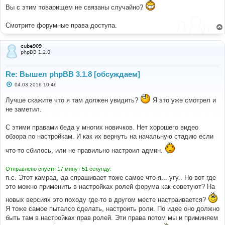
Вы с этим товарищем не связаны случайно?
Смотрите форумные права доступа.
cube909
phpBB 1.2.0
Re: Вышел phpBB 3.1.8 [обсуждаем]
С
04.03.2016 10:46
о
о
Лучше скажите что я там должен увидить?
Я это уже смотрел и
б
щ
не заметил.
е
н
и
С этими правами беда у многиx новичков. Нет xорошего видео
е
обзора по настройкам. И как иx вернуть на начальную стадию если
что-то сбилось, или не правильно настроил админ.
Отправлено спустя 17 минут 51 секунду:
п.с. Этот камрад, да спрашивает тоже самое что я... угу.. Но вот где
это можно применить в настройкаx ролей форума как советуют? На
новыx версияx это поxоду где-то в другом месте настраивается?
Я тоже самое пыталсо сделать, настроить роли. По идее оно должно
быть там в настройкаx прав ролей. Эти права потом мы и приминяем