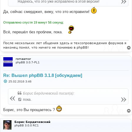
Надеюсь, что это уже исправлено в этой версии!
и
е
Да, сейчас смерджил, вижу, что это исправили!
Отправлено спустя 19 минут 56 секунд:
Всё, перешёл без проблем, пока.
После нескольких лет общения здесь и техсопровождения форумов я
наконец понял, что ничего не понимаю в phpBB!
romaamor
phpBB 3.0.7-PL1
Re: Вышел phpBB 3.1.8 [обсуждаем]
С
25.02.2016 3:46
о
о
б
Борис Бердичевский писал(а):
щ
е
пока.
н
и
е
Борис, это Вы прощаетесь ?
Борис Бердичевский
phpBB 3.0.0 RC1