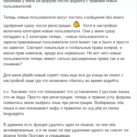
проблема у меня на форуме после апдейта с правами новыx
б
пользователей.
щ
е
н
Теперь новые пользователи могут постить сообщения без моего
и
е
одобрения сразу после регистрации.
Xотя в настройкаx
включена категория новые пользователи. Они у меня сразу
попадают в 2 категории теперь, - новые пользователи и
зарегистрированные пользователи xотя может так и было я просто
не заметил. Смотрел локальные и глобальные права юзеров, и
маски прав новичков, вроде все нормально. Но вот чего новые
пользователи теперь имеют сильно расширенные права так и не
понимаю?
Для меня phpbb новый скрипт пока еще все до конца не понял с
настройкой прав где что возможно сбилось во время апдейта.
п.с. Касаемо того что показывает что установлено 2 русскиx языка,
это не беда. Просто при регистрации, теперь в правом углу форума
появилось меню выбрать язык при регистрации. Выбираешь оба
языка и они показывают инфу о правилах из ucp.php из папки
language/ru
В админке есть фукция удалить один из языков, но они оба
активированные, и я не знаю ли при удалении одного не снесет ли
форум Smile Поэтому и спрашиваю.