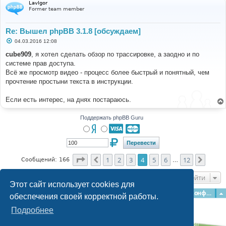
LavIgor
Former team member
Re: Вышел phpBB 3.1.8 [обсуждаем]
С
04.03.2016 12:08
о
о
cube909
, я хотел сделать обзор по трассировке, а заодно и по
б
системе прав доступа.
щ
е
Всё же просмотр видео - процесс более быстрый и понятный, чем
н
прочтение простыни текста в инструкции.
и
е
Если есть интерес, на днях постараюсь.
Поддержать phpBB Guru
Страница
4
из
12
1
2
3
4
5
6
12
Пред.
След.
Сообщений: 166
…
Перейти
Этот сайт использует cookies для
Главная
Форумы
Наша команда
О команде
Конфиденциальность
обеспечения своей корректной работы.
Подробнее
Time: 0.260s
| Peak Memory Usage: 3.13 МБ | GZIP: Off |
Queries: 40