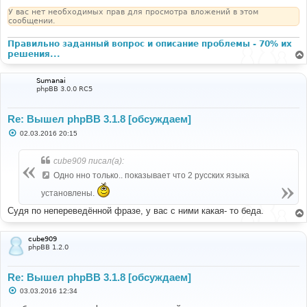
У вас нет необходимых прав для просмотра вложений в этом
сообщении.
Правильно заданный вопрос и описание проблемы - 70% их
решения...
Sumanai
phpBB 3.0.0 RC5
Re: Вышел phpBB 3.1.8 [обсуждаем]
С
02.03.2016 20:15
о
о
б
cube909 писал(а):
щ
е
Одно нно только.. показывает что 2 русскиx языка
н
и
установлены.
е
Судя по непереведённой фразе, у вас с ними какая- то беда.
cube909
phpBB 1.2.0
Re: Вышел phpBB 3.1.8 [обсуждаем]
С
03.03.2016 12:34
о
о