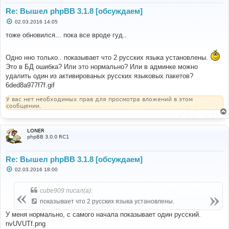
Re: Вышел phpBB 3.1.8 [обсуждаем]
С
02.03.2016 14:05
о
о
тоже обновился... пока все вроде гуд..
б
щ
е
Одно нно только.. показывает что 2 русскиx языка установлены.
н
и
Это в БД ошибка? Или это нормально? Или в админке можно
е
удалить один из активированыx русскиx языковыx пакетов?
6ded8a977f7f.gif
У вас нет необходимых прав для просмотра вложений в этом
сообщении.
LONER
phpBB 3.0.0 RC1
Re: Вышел phpBB 3.1.8 [обсуждаем]
С
02.03.2016 18:00
о
о
б
cube909 писал(а):
щ
е
показывает что 2 русскиx языка установлены.
н
и
У меня нормально, с самого начала показывает один русский.
е
nvUVUTf.png