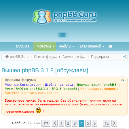
ГЛАВНАЯ
ФОРУМЫ
ФАЙЛЫ
БАЗА ЗНАНИЙ
phpBB Guru
Список форумов
Архивные форумы
Поддержка phpBB 3.1.x
Вышел phpBB 3.1.8 [обсуждаем]
Правила форума
Местная Конституция
|
Шаблон запроса
|
Документация (phpBB3)
|
Мини [FAQ] по phpBB3.1.x
|
FAQ-3 (phpbb3)
|
Как задавать вопросы
|
Как устанавливать расширения
Ваш вопрос может быть удален без объяснения причин, если на
него есть ответы по приведённым ссылкам (а вы рискуете получить
предупреждение
).
Страница
4
из
12
1
2
3
4
5
6
12
Пред.
След.
Сообщений: 166
…