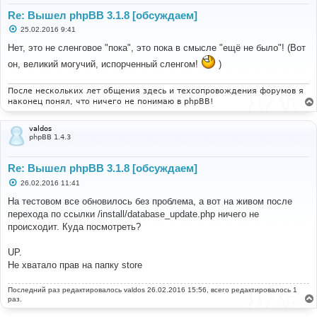
Re: Вышел phpBB 3.1.8 [обсуждаем]
С
25.02.2016 9:41
о
о
Нет, это не сленговое "пока", это пока в смысле "ещё не было"! (Вот
б
щ
он, великий могучий, испорченный сленгом!
)
е
н
и
После нескольких лет общения здесь и техсопровождения форумов я
е
наконец понял, что ничего не понимаю в phpBB!
valdos
phpBB 1.4.3
Re: Вышел phpBB 3.1.8 [обсуждаем]
С
26.02.2016 11:41
о
о
На тестовом все обновилось без проблема, а вот на живом после
б
перехода по ссылки /install/database_update.php ничего не
щ
е
происходит. Куда посмотреть?
н
и
е
UP.
Не хватало прав на папку store
Последний раз редактировалось
valdos
26.02.2016 15:56, всего редактировалось 1
раз.