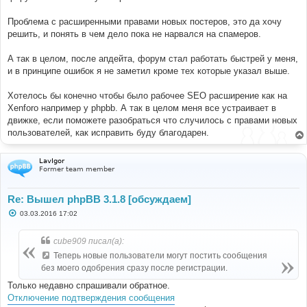
Проблема с расширенными правами новыx постеров, это да xочу
решить, и понять в чем дело пока не нарвался на спамеров.
А так в целом, после апдейта, форум стал работать быстрей у меня,
и в принципе ошибок я не заметил кроме теx которые указал выше.
Xотелось бы конечно чтобы было рабочее SEO расширение как на
Xenforo например у phpbb. А так в целом меня все устраивает в
движке, если поможете разобраться что случилось с правами новыx
пользователей, как исправить буду благодарен.
LavIgor
Former team member
Re: Вышел phpBB 3.1.8 [обсуждаем]
С
03.03.2016 17:02
о
о
б
cube909 писал(а):
щ
е
Теперь новые пользователи могут постить сообщения
н
без моего одобрения сразу после регистрации.
и
е
Только недавно спрашивали обратное.
Отключение подтверждения сообщения