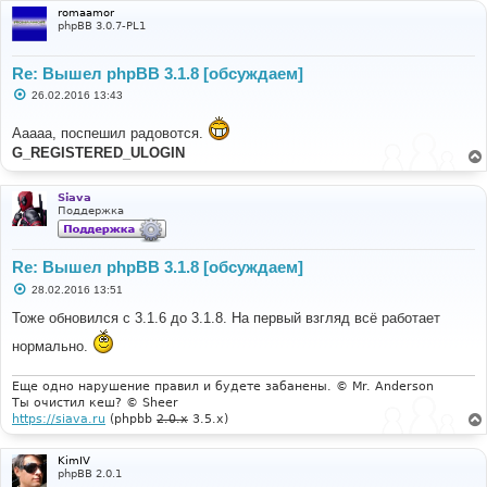
romaamor
phpBB 3.0.7-PL1
Re: Вышел phpBB 3.1.8 [обсуждаем]
С
26.02.2016 13:43
о
о
Ааааа, поспешил радовотся.
б
щ
G_REGISTERED_ULOGIN
е
н
и
е
Siava
Поддержка
Re: Вышел phpBB 3.1.8 [обсуждаем]
С
28.02.2016 13:51
о
о
Тоже обновился с 3.1.6 до 3.1.8. На первый взгляд всё работает
б
щ
нормально.
е
н
и
Еще одно нарушение правил и будете забанены. © Mr. Anderson
е
Ты очистил кеш? © Sheer
https://siava.ru
(phpbb
2.0.x
3.5.x)
KimIV
phpBB 2.0.1