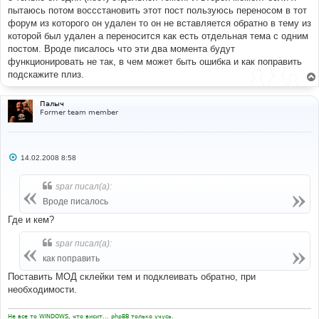
н
пытаюсь потом воссстановить этот пост пользуюсь переносом в тот
и
е
форум из которого он удален то он не вставляется обратно в тему из
которой был удален а переносится как есть отдельная тема с одним
постом. Вроде писалось что эти два момента будут
функционировать не так, в чем может быть ошибка и как поправить
подскажите плиз.
Палыч
Former team member
С
14.02.2008 8:58
о
о
б
spar писал(а):
щ
е
Вроде писалось
н
и
Где и кем?
е
spar писал(а):
как поправить
Поставить МОД склейки тем и подклеивать обратно, при
необходимости.
Не все то WINDOWS, что висит... phpBB только учусь.