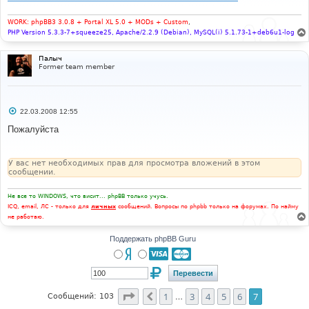
е
н
и
WORK: phpBB3 3.0.8 + Portal XL 5.0 + MODs + Custom
,
е
PHP Version 5.3.3-7+squeeze25, Apache/2.2.9 (Debian), MySQL(i) 5.1.73-1+deb6u1-log
Палыч
Former team member
С
22.03.2008 12:55
о
о
Пожалуйста
б
щ
е
н
У вас нет необходимых прав для просмотра вложений в этом
и
сообщении.
е
Не все то WINDOWS, что висит... phpBB только учусь.
ICQ, email, ЛС - только для
личных
сообщений. Вопросы по phpbb только на форумах. По найму
не работаю.
Поддержать phpBB Guru
Страница
7
из
7
1
3
4
5
6
7
Пред.
Сообщений: 103
…