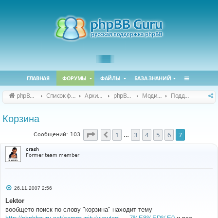
ГЛАВНАЯ
ФОРУМЫ
ФАЙЛЫ
БАЗА ЗНАНИЙ
phpBB Guru
Список форумов
Архивные форумы
phpBB 2.0.x (архив)
Модификация phpBB 2.0.x
Поддержка модов для phpBB 2.0.x
Корзина
Страница
7
из
7
1
3
4
5
6
7
Пред.
Сообщений: 103
…
crash
Former team member
С
26.11.2007 2:56
о
о
Lektor
б
вообщето поиск по слову "корзина" находит тему
щ
е