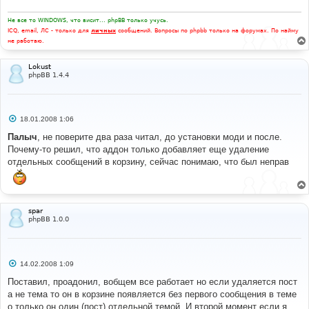
Не все то WINDOWS, что висит... phpBB только учусь.
ICQ, email, ЛС - только для
личных
сообщений. Вопросы по phpbb только на форумах. По найму
не работаю.
Lokust
phpBB 1.4.4
С
18.01.2008 1:06
о
о
Палыч
, не поверите два раза читал, до установки моди и после.
б
Почему-то решил, что аддон только добавляет еще удаление
щ
е
отдельных сообщений в корзину, сейчас понимаю, что был неправ
н
и
е
spar
phpBB 1.0.0
С
14.02.2008 1:09
о
о
Поставил, проадонил, вобщем все работает но если удаляется пост
б
а не тема то он в корзине появляется без первого сообщения в теме
щ
е
о только он один (пост) отдельной темой. И второй момент если я