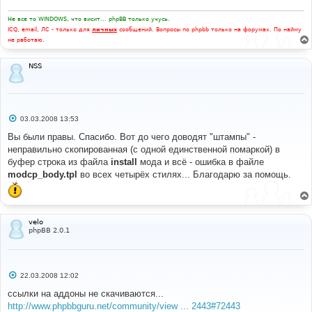
Не все то WINDOWS, что висит... phpBB только учусь.
ICQ, email, ЛС - только для
личных
сообщений. Вопросы по phpbb только на форумах. По найму
не работаю.
NSS
С
03.03.2008 13:53
о
о
Вы были правы. Спасибо. Вот до чего доводят "штампы" -
б
неправильно скопированная (с одной единственной помаркой) в
щ
е
буфер строка из файла
install
мода и всё - ошибка в файле
н
modcp_body.tpl
во всех четырёх стилях... Благодарю за помощь.
и
е
velo
phpBB 2.0.1
С
22.03.2008 12:02
о
о
ссылки на аддоны не скачиваются...
б
http://www.phpbbguru.net/community/view ... 2443#72443
щ