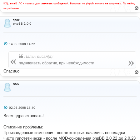
ICQ, email, ЛС - только для
личных
сообщений. Вопросы по phpbb только на форумах. По найму
не работаю.
spar
phpBB 1.0.0
С
14.02.2008 14:56
о
о
б
Палыч писал(а):
щ
е
подклеивать обратно, при необходимости
н
и
Спасибо.
е
NSS
С
02.03.2008 18:40
о
о
Всем здравствовать!
б
щ
е
Описание проблемы:
н
Произведенные изменения, после которых начались неполадки:
и
е
чисто гипотетически - после MOD-обновления phpBB 2.0.22 до 2.0.23