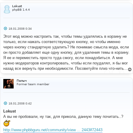
Lokust
phpBB 1.4.4
С
18.01.2008 0:34
о
о
Этот мод можно настроить так, чтобы темы удалялись в корзину не
б
только, если нажать соответствующую кнопку, но чтобы именно
щ
е
через кнопку стандартную удалить? Не понимаю смысла мода, если
н
он просто добавляет еще одну кнопку, для удаления темы в корзину.
и
е
Я ее и переместить просто туда смогу, если понадобиться. А мне
нужно модераторов контролировать, чтобы если поудалял, я бы мог
назад все вернуть при необходимости. Посоветуйте плиз что-нить...
Палыч
Former team member
С
18.01.2008 0:42
о
о
Lokust
б
А вы не пробовали, ну так, для прикола, данную тему почитать..?
щ
е
н
и
http://www.phpbbguru.net/community/view ... 2443#72443
е