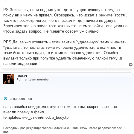
PS Звиняюсь, если поднял уже где то существующую тему, но
поису ни к чему не привёл. Оговорюсь, что искал в режиме "гостя",
так что просмотр логов - чего я искал и где - ничего не дадут.
Зарегился только после того как ничего не смог найти - специально,
чтобы задать вопрос. Не пинайте совсем уж сильно.
PPS Да, забыл уточнить - если зайти в "удалённую" тему и нажать
"удалить", то посты из темы исправно удаляются, а если пост в
теме был только один, то и тема исправно удаляется. Ошибка
вылазит только при попытке удалить отмеченную галкой тему из
панели модерации.
Палыч
Former team member
С
03.03.2008 9:08
о
о
ваша ошибка свидетельствует о том, что вы, скорее всего, не
б
внесли правку в файл
щ
е
templates/имя_стиля/modcp_body.tpl
н
и
е
Последний раз редактировалось
Палыч
03.03.2008 16:47, всего редактировалось 1
раз.