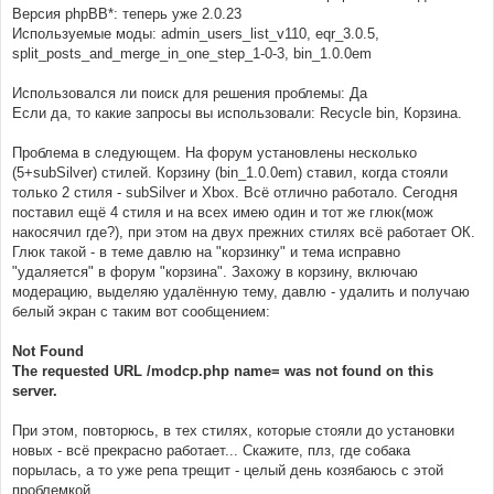
Версия phpBB*: теперь уже 2.0.23
Используемые моды: admin_users_list_v110, eqr_3.0.5,
split_posts_and_merge_in_one_step_1-0-3, bin_1.0.0em
Использовался ли поиск для решения проблемы: Да
Если да, то какие запросы вы использовали: Recycle bin, Корзина.
Проблема в следующем. На форум установлены несколько
(5+subSilver) стилей. Корзину (bin_1.0.0em) ставил, когда стояли
только 2 стиля - subSilver и Xbox. Всё отлично работало. Сегодня
поставил ещё 4 стиля и на всех имею один и тот же глюк(мож
накосячил где?), при этом на двух прежних стилях всё работает ОК.
Глюк такой - в теме давлю на "корзинку" и тема исправно
"удаляется" в форум "корзина". Захожу в корзину, включаю
модерацию, выделяю удалённую тему, давлю - удалить и получаю
белый экран с таким вот сообщением:
Not Found
The requested URL /modcp.php name= was not found on this
server.
При этом, повторюсь, в тех стилях, которые стояли до установки
новых - всё прекрасно работает... Скажите, плз, где собака
порылась, а то уже репа трещит - целый день козябаюсь с этой
проблемкой....