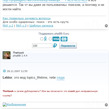
http://phpbbguru.net/community/viewtopi ... 7%E8%ED%E0
и все
н
решается. Так чт вы даже не пользовалиьс поиском, а поэтому и не
и
е
могли найти.
Как правильно задавать вопросы
Для особо одаренных: поиск - это есть круто.
FAQ v.2
|
FAQ v.3
|
Шаблон запроса
Поддержать phpBB Guru
TheHawk
phpBB 1.4.4
С
26.11.2007 11:55
о
о
Lektor
, это мод topics_lifetime, тебе
сюда
б
щ
е
н
TheHawk
и
а зачем дублировать? Или вы полагаете что
crash
дал неправильную
е
ссылку?