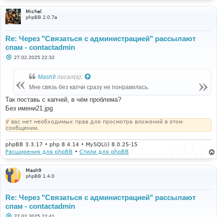
Michel
phpBB 2.0.7a
Re: Через "Связаться с администрацией" рассылают
спам - contactadmin
С
27.02.2025 22:32
о
о
б
Mash9
писал(а):
щ
е
Мне связь без капчи сразу не понравилась.
н
и
Так поставь с капчей, в чём проблема?
е
Без имени21.jpg
У вас нет необходимых прав для просмотра вложений в этом
сообщении.
phpBB 3.3.17 • php 8.4.14 • MySQL(i) 8.0.25-15
Расширения для phpBB
•
Стили для phpBB
Mash9
phpBB 1.4.0
Re: Через "Связаться с администрацией" рассылают
спам - contactadmin
С
27.02.2025 22:41