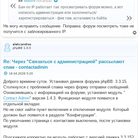
Mash9
писал(а):
щ
е
Бан по IP работает так: просматривать форум можно, а вот
н
написать администрации или залогиниться/
и
е
зарегистрироваться - фик там, асталависта бэйба
Не могу исправить сообщение. Поправка: форум посмотреть тоже не
получится с заблокированного IP.
alekcandros
phpBB 1.0.0
Re: Через "Связаться с администрацией" рассылают
спам - contactadmin
С
18.04.2026 5:20
о
о
Доброго времени суток. Установил движок форума phpBB: 3.3.15.
б
Столкнулся с проблемой спама через форму отправки сообщений.
щ
е
Ознакомившись с информацией на форуме, установил модуль "
н
Contact Admin
" версия 1.4.3. Функционал модуля появился в
и
е
отдельной вкладке.
Но не смог найти пункт включения и отключения модуля. Который
должен был появится в разделе "Конфигурация".
По умолчанию страница с контактами выключена, после установки
модуля.
Подскажите корректно ли модуль работает с версией движка 3.3.15?