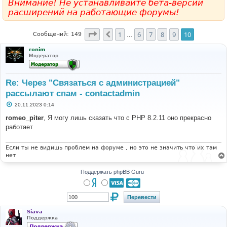
Внимание! Не устанавливайте бета-версии
расширений на работающие форумы!
Страница
10
из
10
1
6
7
8
9
10
Пред.
Сообщений: 149
…
ronim
Модератор
Re: Через "Связаться с администрацией"
рассылают спам - contactadmin
С
20.11.2023 0:14
о
о
romeo_piter
, Я могу лишь сказать что с РНР 8.2.11 оно прекрасно
б
работает
щ
е
н
и
Если ты не видишь проблем на форуме , но это не значить что их там
е
нет
Поддержать phpBB Guru
Siava
Поддержка