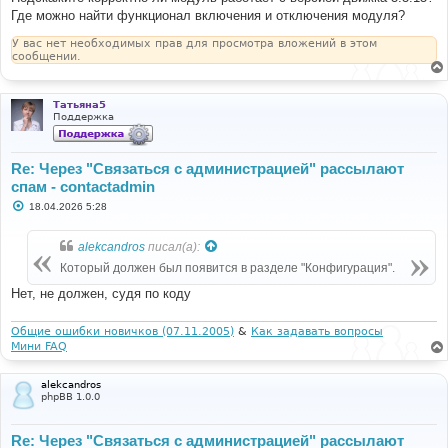
Где можно найти функционал включения и отключения модуля?
У вас нет необходимых прав для просмотра вложений в этом
сообщении.
Татьяна5
Поддержка
Re: Через "Связаться с администрацией" рассылают
спам - contactadmin
С
18.04.2026 5:28
о
о
б
alekcandros
писал(а):
щ
е
Который должен был появится в разделе "Конфигурация".
н
и
Нет, не должен, судя по коду
е
Общие ошибки новичков (07.11.2005)
&
Как задавать вопросы
Мини FAQ
alekcandros
phpBB 1.0.0
Re: Через "Связаться с администрацией" рассылают