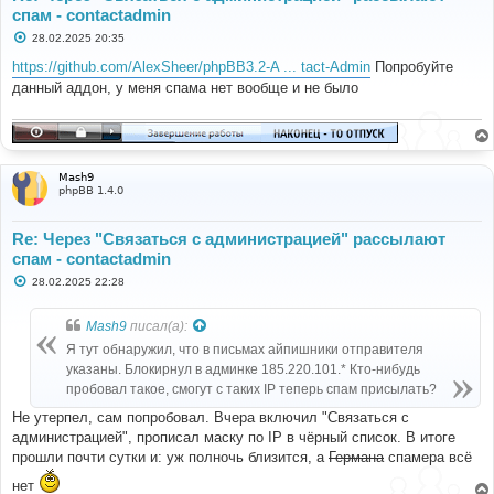
спам - contactadmin
С
28.02.2025 20:35
о
о
https://github.com/AlexSheer/phpBB3.2-A ... tact-Admin
Попробуйте
б
данный аддон, у меня спама нет вообще и не было
щ
е
н
и
е
Mash9
phpBB 1.4.0
Re: Через "Связаться с администрацией" рассылают
спам - contactadmin
С
28.02.2025 22:28
о
о
б
Mash9
писал(а):
щ
е
Я тут обнаружил, что в письмах айпишники отправителя
н
указаны. Блокирнул в админке 185.220.101.* Кто-нибудь
и
е
пробовал такое, смогут с таких IP теперь спам присылать?
Не утерпел, сам попробовал. Вчера включил "Связаться с
администрацией", прописал маску по IP в чёрный список. В итоге
прошли почти сутки и: уж полночь близится, а
Германа
спамера всё
нет