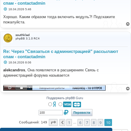
спам - contactadmin
С
18.04.2026 5:46
о
о
Хорошо. Каким образом тогда включить модуль?! Подскажите
б
пожалуйста.
щ
е
н
и
southklad
е
phpBB 3.1.0 RC4
Re: Через "Связаться с администрацией" рассылают
спам - contactadmin
С
18.04.2026 8:06
о
о
alekcandros
, Она появляется в расширениях Связь с
б
администрацией форума называется
щ
е
н
и
е
Поддержать phpBB Guru
Страница
10
из
10
1
6
7
8
9
10
Пред.
Сообщений: 149
…