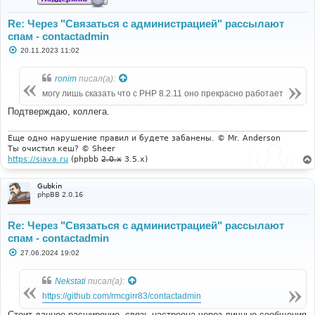
Re: Через "Связаться с администрацией" рассылают
спам - contactadmin
С
20.11.2023 11:02
о
о
б
ronim
писал(а):
щ
е
могу лишь сказать что с РНР 8.2.11 оно прекрасно работает
н
и
Подтверждаю, коллега.
е
Еще одно нарушение правил и будете забанены. © Mr. Anderson
Ты очистил кеш? © Sheer
https://siava.ru
(phpbb
2.0.x
3.5.x)
Gubkin
phpBB 2.0.16
Re: Через "Связаться с администрацией" рассылают
спам - contactadmin
С
27.06.2024 19:02
о
о
б
Nekstati
писал(а):
щ
е
https://github.com/rmcgirr83/contactadmin
н
и
Стоит данное расширение, связь настроена через личные сообщения