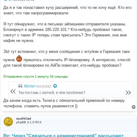
о
о
Да я и так понаставил кучу расширений, что то не хочу ещё. Кто его
б
знает, что там напрограммировали.
щ
е
н
Я тут обнаружил, что в письмах айпишники отправителя указаны.
и
е
Блокирнул в админке 185.220.101.* Кто-нибудь пробовал такое,
смогут с таких IP теперь спам присылать? Это Германия, она мне
нафик не нужна.
ЗЫ тут вспомнил, что у меня сообщения с ютубом и Германия таки
нужна
пришлось отключить IP-блокировку. А интересно, способ
для такой блокировки по АйПи помогает, кто-нибудь пробовал?
Отправлено спустя 1 минуту 42 секунды:
Michel
писал(а):
Так поставь с капчей, в чём проблема?
Да зачем когда есть Телега с обязательной привязкой по номеру
телефона. спамить пупок развяжется ))
southklad
phpBB 3.1.0 RC4
Re: Через "Связаться с администрацией" рассылают