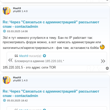
Mash9
phpBB 1.4.0
Re: Через "Связаться с администрацией" рассылают
спам - contactadmin
С
03.03.2025 14:08
о
о
ЗЫ я тут немного углубился в тему. Бан по IP работает так:
б
просматривать форум можно, а вот написать администрации или
щ
е
залогиниться/зарегистрироваться - фик там, асталависта бэйба
н
и
е
Mash9
писал(а):
Блокирнул в админке 185.220.101.*
185.220.101.5 - это адрес сети TOR
Mash9
phpBB 1.4.0
Re: Через "Связаться с администрацией" рассылают
спам - contactadmin
С
05.03.2025 18:42
о
о
б