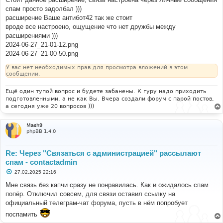
е
спам просто задолбал )))
расширение Ваше антибот42 так же стоит
вроде все настроено, ощущение что нет дружбы между
расширениями )))
2024-06-27_21-01-12.png
2024-06-27_21-00-50.png
У вас нет необходимых прав для просмотра вложений в этом
сообщении.
Ещё один тупой вопрос и будете забанены. К гуру надо приходить
подготовленными, а не как Вы. Вчера создали форум с парой постов,
а сегодня уже 20 вопросов )))
Mash9
phpBB 1.4.0
Re: Через "Связаться с администрацией" рассылают
спам - contactadmin
С
27.02.2025 22:16
о
о
Мне связь без капчи сразу не понравилась. Как и ожидалось спам
б
попёр. Отключил совсем, для связи оставил ссылку на
щ
е
официальный телеграм-чат форума, пусть в нём попробует
н
и
поспамить
е