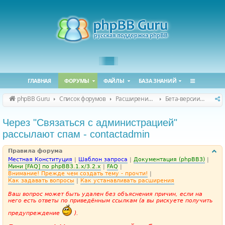
ГЛАВНАЯ
ФОРУМЫ
ФАЙЛЫ
БАЗА ЗНАНИЙ
phpBB Guru
Список форумов
Расширения phpBB
Бета-версии расширений для phpBB
Через "Связаться с администрацией"
рассылают спам - contactadmin
Правила форума
Местная Конституция
|
Шаблон запроса
|
Документация (phpBB3)
|
Мини [FAQ] по phpBB3.1.x/3.2.x
|
FAQ
|
Внимание! Прежде чем создать тему - прочти!
|
Как задавать вопросы
|
Как устанавливать расширения
Ваш вопрос может быть удален без объяснения причин, если на
него есть ответы по приведённым ссылкам (а вы рискуете получить
предупреждение
).