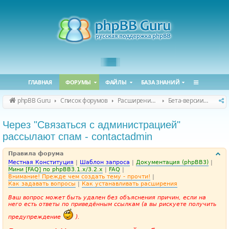
ГЛАВНАЯ
ФОРУМЫ
ФАЙЛЫ
БАЗА ЗНАНИЙ
phpBB Guru
Список форумов
Расширения phpBB
Бета-версии расширений для phpBB
Через "Связаться с администрацией"
рассылают спам - contactadmin
Правила форума
Местная Конституция
|
Шаблон запроса
|
Документация (phpBB3)
|
Мини [FAQ] по phpBB3.1.x/3.2.x
|
FAQ
|
Внимание! Прежде чем создать тему - прочти!
|
Как задавать вопросы
|
Как устанавливать расширения
Ваш вопрос может быть удален без объяснения причин, если на
него есть ответы по приведённым ссылкам (а вы рискуете получить
предупреждение
).