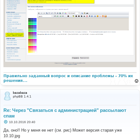
Правильно заданный вопрос и описание проблемы - 70% их
решения...
bazabaza
phpBB 1.4.1
Re: Через "Связаться с администрацией" рассылают
спам
С
10.10.2016 20:40
о
о
Да, оно!! Но у меня ее нет (см. рис) Может версия старая уже
б
10.10.jpg
щ