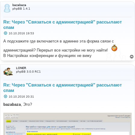
bazabaza
phpBB 1.4.1
Re: Через "Связаться с администрацией" рассылают
спам
С
10.10.2016 19:53
о
о
А подскажите где включается в админке эта форма связи с
б
щ
администрацией? Перерыл все настройки не могу найти!
е
н
В Настройках конференции и функциях не вижу
и
е
LONER
phpBB 3.0.0 RC1
Re: Через "Связаться с администрацией" рассылают
спам
С
10.10.2016 20:31
о
о
bazabaza
, Это?
б
щ
е
н
и
е