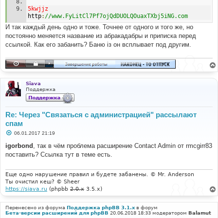
5kwjjz
http
:
//www.FyLitCl7Pf7ojQdDUOLQOuaxTXbj5iNG.com
И так каждый день одно и тоже. Точнее от одного и того же, но
постоянно меняется название из абракадабры и приписка перед
ссылкой. Как его забанить? Баню iз он всплывает под другим.
Siava
Поддержка
Re: Через "Связаться с администрацией" рассылают
спам
С
06.01.2017 21:19
о
о
igorbond
, так в чём проблема расширение Contact Admin от rmcgirr83
б
поставить? Ссылка тут в теме есть.
щ
е
н
и
Еще одно нарушение правил и будете забанены. © Mr. Anderson
е
Ты очистил кеш? © Sheer
https://siava.ru
(phpbb
2.0.x
3.5.x)
Перенесено из форума
Поддержка phpBB 3.1.x
в форум
Бета-версии расширений для phpBB
20.06.2018 18:33 модератором
Balamut