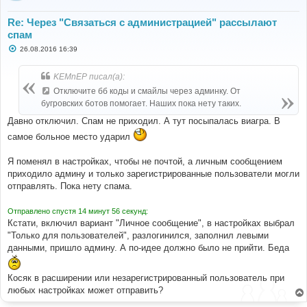
Re: Через "Связаться с администрацией" рассылают
спам
С
26.08.2016 16:39
о
о
б
KEMnEP писал(а):
щ
е
Отключите бб коды и смайлы через админку. От
н
бугровских ботов помогает. Наших пока нету таких.
и
е
Давно отключил. Спам не приходил. А тут посыпалась виагра. В
самое больное место ударил
Я поменял в настройках, чтобы не почтой, а личным сообщением
приходило админу и только зарегистрированные пользователи могли
отправлять. Пока нету спама.
Отправлено спустя 14 минут 56 секунд:
Кстати, включил вариант "Личное сообщение", в настройках выбрал
"Только для пользователей", разлогинился, заполнил левыми
данными, пришло админу. А по-идее должно было не прийти. Беда
Косяк в расширении или незарегистрированный пользователь при
любых настройках может отправить?