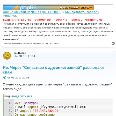
е
н
и
е
Общие ошибки новичков (07.11.2005)
&
Как задавать вопросы
Мини FAQ
Если ничто другое не помогает, прочтите, наконец, инструкцию!
"Никакая инструкция не может перечислить всех обязанностей должностного лица,
предусмотреть все отдельные случаи и дать вперёд соответствующие указания, а
поэтому господа инженеры должны проявить инициативу и, руководствуясь знаниями
своей специальности и пользой дела, принять все усилия для оправдания своего
назначения".
Циркуляр Морского технического комитета №15 от 29.11.1910 г.
southklad
phpBB 3.1.0 RC4
Re: Через "Связаться с администрацией" рассылают
спам
С
06.01.2017 20:58
о
о
У меня каждый день идет спам через "Связаться с администрацией"
б
такого вида
щ
е
н
КОД:
ВЫДЕЛИТЬ ВСЁ
и
е
Имя:
Barnypok
E
-
mail 
адрес:
 jfvynms4281rt@hotmail
.
com
IP 
адрес:
188.143
.
232.24
Отправленное
сообщение