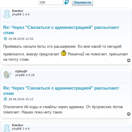
Erenbur
phpBB 1.4.4
Re: Через "Связаться с администрацией" рассылают
спам
С
26.08.2016 12:54
о
о
Пробивать начали боты это расширение. Ко мне какой то негодяй
б
щ
привязался, виагру предлагает
Рекапча2 не помогает, присылает
е
на почту спам.
н
и
е
KEMnEP
phpBB 2.0.18
Re: Через "Связаться с администрацией" рассылают
спам
С
26.08.2016 15:12
о
о
Отключите бб коды и смайлы через админку. От бугровских ботов
б
помогает. Наших пока нету таких.
щ
е
н
и
Erenbur
е
phpBB 1.4.4