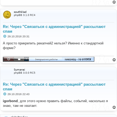
щ
е
н
и
southklad
е
phpBB 3.1.0 RC4
Re: Через "Связаться с администрацией" рассылают
спам
С
29.10.2016 20:31
о
о
А просто прикрепить рекапчей2 нельзя? Именно к стандартной
б
форме?
щ
е
н
и
е
Sumanai
phpBB 3.0.0 RC5
Re: Через "Связаться с администрацией" рассылают
спам
С
29.10.2016 22:43
о
о
igorbond
, для этого нужно править файлы, событий, насколько я
б
знаю, там не хватает.
щ
е
н
и