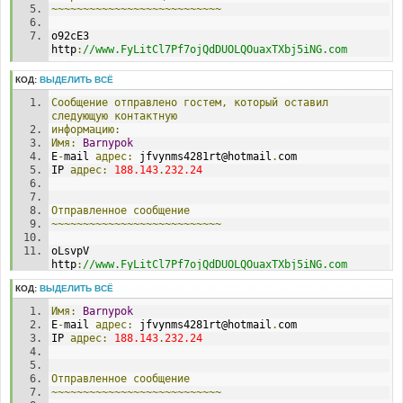
~~~~~~~~~~~~~~~~~~~~~~~~~~~
o92cE3 
http
:
//www.FyLitCl7Pf7ojQdDUOLQOuaxTXbj5iNG.com
КОД:
ВЫДЕЛИТЬ ВСЁ
Сообщение
отправлено
гостем,
который
оставил
следующую
контактную
информацию:
Имя:
Barnypok
E
-
mail 
адрес:
 jfvynms4281rt@hotmail
.
com
IP 
адрес:
188.143
.
232.24
Отправленное
сообщение
~~~~~~~~~~~~~~~~~~~~~~~~~~~
oLsvpV 
http
:
//www.FyLitCl7Pf7ojQdDUOLQOuaxTXbj5iNG.com
КОД:
ВЫДЕЛИТЬ ВСЁ
Имя:
Barnypok
E
-
mail 
адрес:
 jfvynms4281rt@hotmail
.
com
IP 
адрес:
188.143
.
232.24
Отправленное
сообщение
~~~~~~~~~~~~~~~~~~~~~~~~~~~