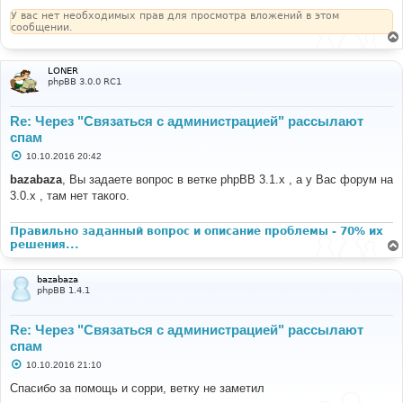
е
н
У вас нет необходимых прав для просмотра вложений в этом
и
сообщении.
е
LONER
phpBB 3.0.0 RC1
Re: Через "Связаться с администрацией" рассылают
спам
С
10.10.2016 20:42
о
о
bazabaza
, Вы задаете вопрос в ветке phpBB 3.1.x , а у Вас форум на
б
3.0.x , там нет такого.
щ
е
н
и
Правильно заданный вопрос и описание проблемы - 70% их
е
решения...
bazabaza
phpBB 1.4.1
Re: Через "Связаться с администрацией" рассылают
спам
С
10.10.2016 21:10
о
о
Спасибо за помощь и сорри, ветку не заметил
б