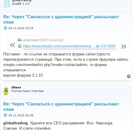
globaltrading
е
phpBB 1.2.0
Re: Через "Связаться с администрацией" рассылают
спам
С
06.11.2016 20:24
о
о
б
владимир1983 писал(а):
щ
е
https://www.phpbb.com/community/viewtop ... &t=2372886
н
и
Поставил - по ссылке не открывается форма связи (просто
е
перезагружается страница). При этом, если в строке браузера забить
simple.com/memberlist.php?mode=contactadmin, то форма
открывается.
версия форума 3.1.10
Sheer
Former team member
Re: Через "Связаться с администрацией" рассылают
спам
С
06.11.2016 20:39
о
о
globaltrading
, Удалите все СЕО расширения. Все. Навсегда.
б
Совсем. И спите спокойно.
щ