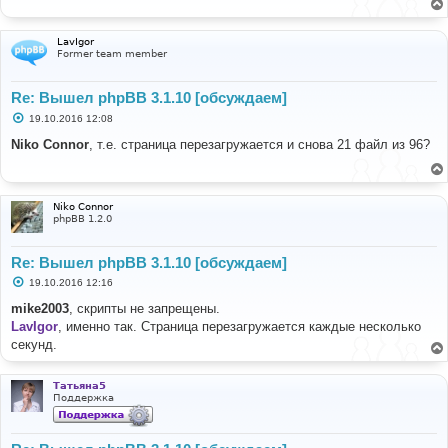
е
н
и
LavIgor
е
Former team member
Re: Вышел phpBB 3.1.10 [обсуждаем]
С
19.10.2016 12:08
о
о
Niko Connor
, т.е. страница перезагружается и снова 21 файл из 96?
б
щ
е
н
и
Niko Connor
е
phpBB 1.2.0
Re: Вышел phpBB 3.1.10 [обсуждаем]
С
19.10.2016 12:16
о
о
mike2003
, скрипты не запрещены.
б
LavIgor
, именно так. Страница перезагружается каждые несколько
щ
е
секунд.
н
и
е
Татьяна5
Поддержка