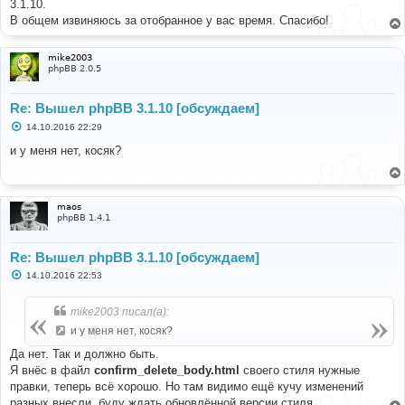
е
3.1.10.
н
В общем извиняюсь за отобранное у вас время. Спасибо!
и
е
mike2003
phpBB 2.0.5
Re: Вышел phpBB 3.1.10 [обсуждаем]
С
14.10.2016 22:29
о
о
и у меня нет, косяк?
б
щ
е
н
и
maos
е
phpBB 1.4.1
Re: Вышел phpBB 3.1.10 [обсуждаем]
С
14.10.2016 22:53
о
о
б
mike2003 писал(а):
щ
е
и у меня нет, косяк?
н
и
Да нет. Так и должно быть.
е
Я внёс в файл
confirm_delete_body.html
своего стиля нужные
правки, теперь всё хорошо. Но там видимо ещё кучу изменений
разных внесли, буду ждать обновлённой версии стиля.