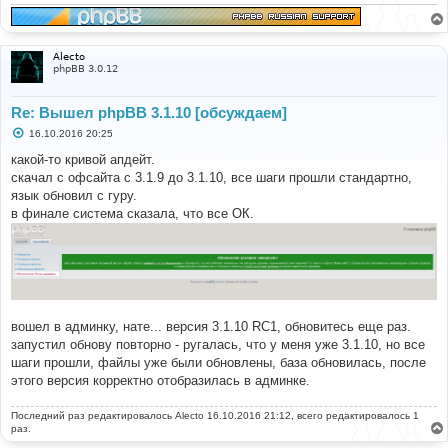
и
е
Alecto
phpBB 3.0.12
Re: Вышел phpBB 3.1.10 [обсуждаем]
С
16.10.2016 20:25
о
о
какой-то кривой апдейт.
б
скачал с офсайта с 3.1.9 до 3.1.10, все шаги прошли стандартно,
щ
е
язык обновил с гуру.
н
в финале система сказала, что все ОК.
и
е
вошел в админку, нате... версия 3.1.10 RC1, обновитесь еще раз.
запустил обнову повторно - ругалась, что у меня уже 3.1.10, но все
шаги прошли, файлы уже были обновлены, база обновилась, после
этого версия корректно отобразилась в админке.
Последний раз редактировалось
Alecto
16.10.2016 21:12, всего редактировалось 1
раз.