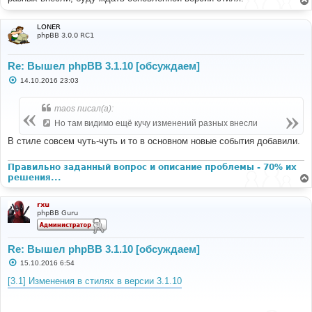
LONER
phpBB 3.0.0 RC1
Re: Вышел phpBB 3.1.10 [обсуждаем]
С
14.10.2016 23:03
о
о
б
maos писал(а):
щ
е
Но там видимо ещё кучу изменений разных внесли
н
и
В стиле совсем чуть-чуть и то в основном новые события добавили.
е
Правильно заданный вопрос и описание проблемы - 70% их
решения...
rxu
phpBB Guru
Re: Вышел phpBB 3.1.10 [обсуждаем]
С
15.10.2016 6:54
о
о
[3.1] Изменения в стилях в версии 3.1.10
б
щ
е
н