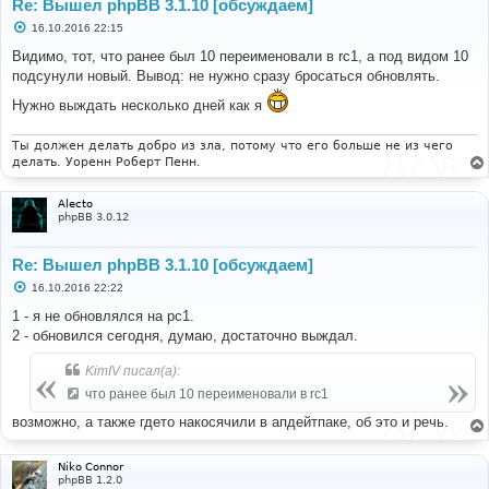
Re: Вышел phpBB 3.1.10 [обсуждаем]
С
16.10.2016 22:15
о
о
Видимо, тот, что ранее был 10 переименовали в rc1, а под видом 10
б
подсунули новый. Вывод: не нужно сразу бросаться обновлять.
щ
е
Нужно выждать несколько дней как я
н
и
е
Ты должен делать добро из зла, потому что его больше не из чего
делать. Уоренн Роберт Пенн.
Alecto
phpBB 3.0.12
Re: Вышел phpBB 3.1.10 [обсуждаем]
С
16.10.2016 22:22
о
о
1 - я не обновлялся на рс1.
б
2 - обновился сегодня, думаю, достаточно выждал.
щ
е
н
KimIV писал(а):
и
е
что ранее был 10 переименовали в rc1
возможно, а также гдето накосячили в апдейтпаке, об это и речь.
Niko Connor
phpBB 1.2.0