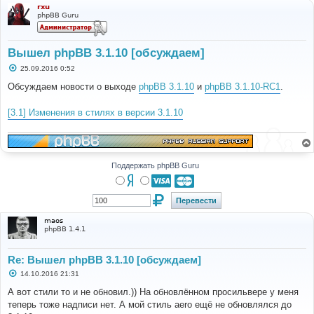
rxu
phpBB Guru
Вышел phpBB 3.1.10 [обсуждаем]
С
25.09.2016 0:52
о
о
Обсуждаем новости о выходе
phpBB 3.1.10
и
phpBB 3.1.10-RC1
.
б
щ
е
[3.1] Изменения в стилях в версии 3.1.10
н
и
е
Поддержать phpBB Guru
maos
phpBB 1.4.1
Re: Вышел phpBB 3.1.10 [обсуждаем]
С
14.10.2016 21:31
о
о
А вот стили то и не обновил.)) На обновлённом просильвере у меня
б
теперь тоже надписи нет. А мой стиль aero ещё не обновлялся до
щ