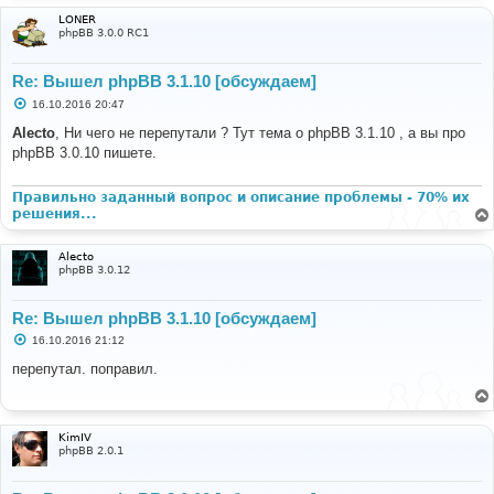
LONER
phpBB 3.0.0 RC1
Re: Вышел phpBB 3.1.10 [обсуждаем]
С
16.10.2016 20:47
о
о
Alecto
, Ни чего не перепутали ? Тут тема о phpBB 3.1.10 , а вы про
б
phpBB 3.0.10 пишете.
щ
е
н
и
Правильно заданный вопрос и описание проблемы - 70% их
е
решения...
Alecto
phpBB 3.0.12
Re: Вышел phpBB 3.1.10 [обсуждаем]
С
16.10.2016 21:12
о
о
перепутал. поправил.
б
щ
е
н
и
KimIV
е
phpBB 2.0.1