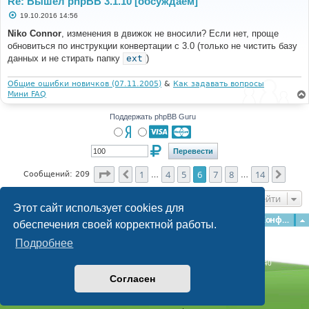
Re: Вышел phpBB 3.1.10 [обсуждаем]
С
19.10.2016 14:56
о
о
Niko Connor
, изменения в движок не вносили? Если нет, проще
б
обновиться по инструкции конвертации с 3.0 (только не чистить базу
щ
е
данных и не стирать папку
ext
)
н
и
е
Общие ошибки новичков (07.11.2005)
&
Как задавать вопросы
Мини FAQ
Поддержать phpBB Guru
Страница
6
из
14
1
4
5
6
7
8
14
Пред.
След
Сообщений: 209
…
…
Перейти
Этот сайт использует cookies для
Главная
Форумы
Наша команда
О команде
Конфиденциальность
обеспечения своей корректной работы.
Подробнее
Time: 0.249s
| Peak Memory Usage: 3.11 МБ | GZIP: Off |
Queries: 40
© phpBB Guru, 2004—2026
Согласен
Powered by
phpBB
Style by
Artodia