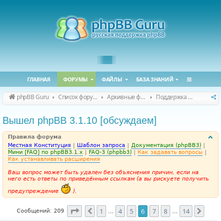
ГЛАВНАЯ
ФОРУМЫ
ФАЙЛЫ
БАЗА ЗНАНИЙ
phpBB Guru
Список форумов
Архивные форумы
Поддержка phpBB 3.1.x
Вышел phpBB 3.1.10 [обсуждаем]
Правила форума
Местная Конституция
|
Шаблон запроса
|
Документация (phpBB3)
|
Мини [FAQ] по phpBB3.1.x
|
FAQ-3 (phpbb3)
|
Как задавать вопросы
|
Как устанавливать расширения
Ваш вопрос может быть удален без объяснения причин, если на
него есть ответы по приведённым ссылкам (а вы рискуете получить
предупреждение
).
Страница
6
из
14
1
4
5
6
7
8
14
Пред.
След
Сообщений: 209
…
…