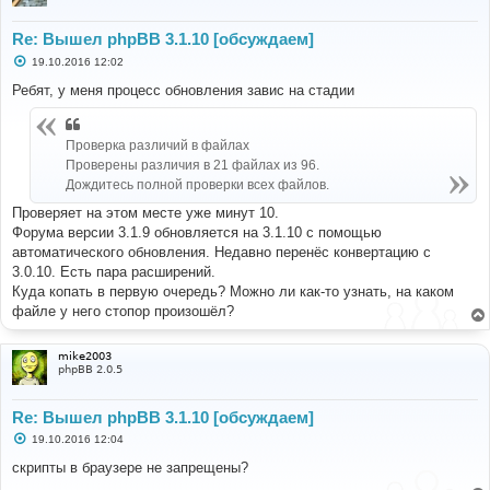
Re: Вышел phpBB 3.1.10 [обсуждаем]
С
19.10.2016 12:02
о
о
Ребят, у меня процесс обновления завис на стадии
б
щ
е
н
Проверка различий в файлах
и
Проверены различия в 21 файлах из 96.
е
Дождитесь полной проверки всех файлов.
Проверяет на этом месте уже минут 10.
Форума версии 3.1.9 обновляется на 3.1.10 с помощью
автоматического обновления. Недавно перенёс конвертацию с
3.0.10. Есть пара расширений.
Куда копать в первую очередь? Можно ли как-то узнать, на каком
файле у него стопор произошёл?
mike2003
phpBB 2.0.5
Re: Вышел phpBB 3.1.10 [обсуждаем]
С
19.10.2016 12:04
о
о
скрипты в браузере не запрещены?
б
щ