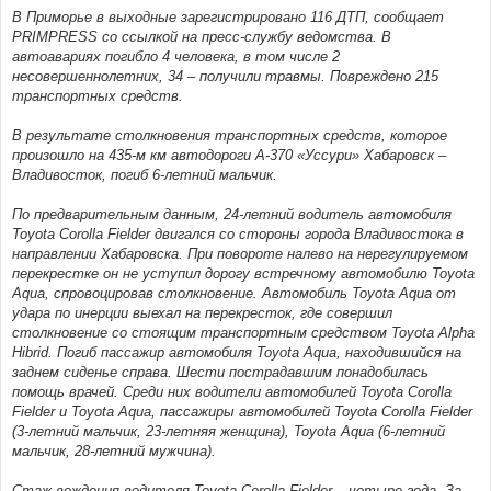
В Приморье в выходные зарегистрировано 116 ДТП, сообщает
PRIMPRESS со ссылкой на пресс-службу ведомства. В
автоавариях погибло 4 человека, в том числе 2
несовершеннолетних, 34 – получили травмы. Повреждено 215
транспортных средств.
В результате столкновения транспортных средств, которое
произошло на 435-м км автодороги А-370 «Уссури» Хабаровск –
Владивосток, погиб 6-летний мальчик.
По предварительным данным, 24-летний водитель автомобиля
Toyota Corolla Fielder двигался со стороны города Владивостока в
направлении Хабаровска. При повороте налево на нерегулируемом
перекрестке он не уступил дорогу встречному автомобилю Toyota
Aqua, спровоцировав столкновение. Автомобиль Toyota Aqua от
удара по инерции выехал на перекресток, где совершил
столкновение со стоящим транспортным средством Toyota Alpha
Hibrid. Погиб пассажир автомобиля Toyota Aqua, находившийся на
заднем сиденье справа. Шести пострадавшим понадобилась
помощь врачей. Среди них водители автомобилей Toyota Corolla
Fielder и Toyota Aqua, пассажиры автомобилей Toyota Corolla Fielder
(3-летний мальчик, 23-летняя женщина), Toyota Aqua (6-летний
мальчик, 28-летний мужчина).
Стаж вождения водителя Toyota Corolla Fielder – четыре года. За