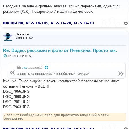
о
о
Сегодня в районе 4 крупных аварии. Три - с перегонами, одна с 27
б
регионом (Хаб). Покарежено 7 машин и 15 человек.
щ
е
н
и
NIKON-D90, AF-S 18-105, AF-S 14-24, AF-S 24-70
е
Пчелкин
phpBB 3.3.0
Re: Видео, рассказы и фото от Пчелкина. Просто так.
С
01.09.2022 10:53
о
о
б
rxu
писал(а):
щ
е
а опять за японскими и корейскими тачками
н
и
Кхе кхе. Такое видели в таком количестве? Автовозы от нас идут
е
сотнями. Регионы - ВСЕ!!!
DSC_7956.JPG
DSC_7960.JPG
DSC_7961.JPG
DSC_7963.JPG
У вас нет необходимых прав для просмотра вложений в этом
сообщении.
NIKON-D90, AF-S 18-105, AF-S 14-24, AF-S 24-70