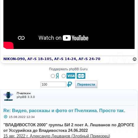
NIKON-D90, AF-S 18-105, AF-S 14-24, AF-S 24-70
Поддержать phpBB Guru
Пчелкин
phpBB 3.3.0
Re: Видео, рассказы и фото от Пчелкина. Просто так.
С
15.08.2022 12:34
о
о
"ВЛАДИВОСТОК 2000" группы БИ 2 поет А. Лешванов по ДОРОГЕ
б
от Уссурийска до Владивостока 24.06.2022
щ
е
15 авг. 2022 г. Александр Лешванов (Злобный Приморец)