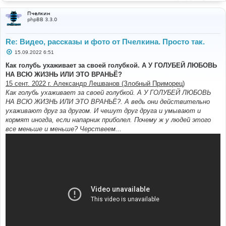
Пчелкин
phpBB 3.3.0
Re: Видео, рассказы и фото от Пчелкина. Просто так.
С
15.09.2022 6:51
о
о
Как голубь ухаживает за своей голубкой. А У ГОЛУБЕЙ ЛЮБОВЬ
б
НА ВСЮ ЖИЗНЬ ИЛИ ЭТО ВРАНЬЁ?
щ
е
15 сент. 2022 г. Александр Лешванов (Злобный Приморец)
н
Как голубь ухаживает за своей голубкой. А У ГОЛУБЕЙ ЛЮБОВЬ
и
е
НА ВСЮ ЖИЗНЬ ИЛИ ЭТО ВРАНЬЁ?. А ведь они действительно
ухаживают друг за другом. И чешут друг друга и умывают и
кормят иногда, если напарник приболел. Почему ж у людей этого
все меньше и меньше? Черствеем...