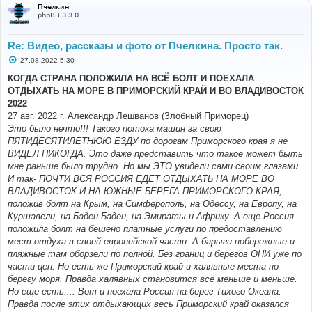
Пчелкин
phpBB 3.3.0
Re: Видео, рассказы и фото от Пчелкина. Просто так.
С
27.08.2022 5:30
о
о
КОГДА СТРАНА ПОЛОЖИЛА НА ВСЁ БОЛТ И ПОЕХАЛА
б
ОТДЫХАТЬ НА МОРЕ В ПРИМОРСКИЙ КРАЙ И ВО ВЛАДИВОСТОК
щ
е
2022
н
27 авг. 2022 г. Александр Лешванов (Злобный Приморец)
и
е
Это было нечто!!! Такого потока машин за свою
ПЯТИДЕСЯТИЛЕТНЮЮ ЕЗДУ по дорогам Приморского края я не
ВИДЕЛ НИКОГДА. Это даже представить что такое может быть
мне раньше было трудно. Но мы ЭТО увидели сами своим глазами.
И так- ПОЧТИ ВСЯ РОССИЯ ЕДЕТ ОТДЫХАТЬ НА МОРЕ ВО
ВЛАДИВОСТОК И НА ЮЖНЫЕ БЕРЕГА ПРИМОРСКОГО КРАЯ,
положив болт на Крым, на Симферополь, на Одессу, на Европу, на
Куршавели, на Баден Баден, на Эмираты и Африку. А еще Россия
положила болт на бешено платные услуги по предоставлению
мест отдуха в своей европейской части. А барыги побережные и
пляжные там оборзели по полной. Без границ и берегов ОНИ уже по
части цен. Но есть же Приморский край и халявные места по
берегу моря. Правда халявных становится всё меньше и меньше.
Но еще есть.... Вот и поехала Россия на берег Тихого Океана.
Правда после этих отдыхающих весь Приморский край оказался