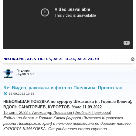
NIKON-D90, AF-S 18-105, AF-S 14-24, AF-S 24-70
Пчелкин
phpBB 3.3.0
Re: Видео, рассказы и фото от Пчелкина. Просто так.
С
15.09.2022 10:35
о
о
НЕБОЛЬШАЯ ПОЕЗДКА по курорту Шмаковка (п. Горные Ключи),
б
ВДОЛЬ САНАТОРИЕВ, КУРОРТОВ. Ужас 11.09.2022
щ
е
15 сент. 2022 г. Александр Лешванов (Злобный Приморец)
н
Ездили по делам в Горные Ключи (курорт Шмаковка Кировского
и
е
района Приморского края) и немного поколесили по дорогам нашего
КУРОРТА ШМАКОВКА. От увиденного стало грустно.