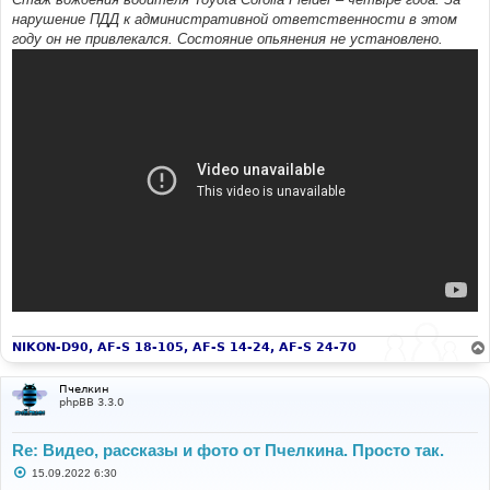
нарушение ПДД к административной ответственности в этом
году он не привлекался. Состояние опьянения не установлено.
NIKON-D90, AF-S 18-105, AF-S 14-24, AF-S 24-70
Пчелкин
phpBB 3.3.0
Re: Видео, рассказы и фото от Пчелкина. Просто так.
С
15.09.2022 6:30
о