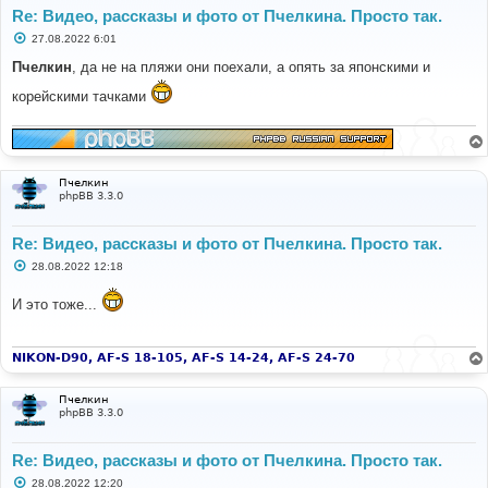
Re: Видео, рассказы и фото от Пчелкина. Просто так.
С
27.08.2022 6:01
о
о
Пчелкин
, да не на пляжи они поехали, а опять за японскими и
б
щ
корейскими тачками
е
н
и
е
Пчелкин
phpBB 3.3.0
Re: Видео, рассказы и фото от Пчелкина. Просто так.
С
28.08.2022 12:18
о
о
И это тоже...
б
щ
е
н
и
NIKON-D90, AF-S 18-105, AF-S 14-24, AF-S 24-70
е
Пчелкин
phpBB 3.3.0
Re: Видео, рассказы и фото от Пчелкина. Просто так.
С
28.08.2022 12:20