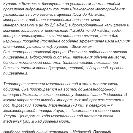
Курорт «Шмаковка» базируется на уникальном по масштабам
проявления гидроминеральном поле Шмаковского месторождения
углекислых высоко газонасыщенных (СО2 до 4,5 г/дм3)
минеральных вод типа кисловодских нарзанов: мало
минерализованные (М до 2,5 г/дм3) гидрокарбонатные кальциевые и
магниево-кальциевые, кремнистые (H2SiO3 70–90 мг/дм3) воды,
которые используются как для питьевого лечения, так и для
наружных процедур (последние особенно эффективны из-за наличия
спонтанной углекислоты). Курорт «Шмаковка» -
бальнеотерапевтический курорт. Показания: заболевания органов
пищеварения, эндокринной системы, нарушения обмена веществ,
болезни мочеполовой системы. Бальнеотерапия показана при
болезнях систем кровообращения, нервной, эндокринной, органов
пищеварения.
Территория залегания минеральных вод в этих местах очень
обширна. Она простирается на восток до железнодорожной
станции Шмаковка и заканчивается у деревни Павло-Федоровка. В
южном направлении выходы минеральных вод прослеживаются в
пос. Кировский, Горный, Марьяновка (70 км), в северном – к
железнодорожной станции Кауль, с. Тихменево и в долине реки
Уссури. Центром выхода минеральных вод является сопка
Медвежья (385 м над уровнем моря).
Наиболее водообильные источники – Медвежий, Пасечный,