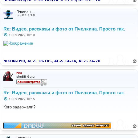
Пчелкин
phpBB 3.3.0
Re: Видео, рассказы и фото от Пчелкина. Просто так.
С
10.09.2022 10:10
о
о
б
щ
е
н
и
NIKON-D90, AF-S 18-105, AF-S 14-24, AF-S 24-70
е
rxu
phpBB Guru
Re: Видео, рассказы и фото от Пчелкина. Просто так.
С
10.09.2022 10:15
о
о
Кого задержали?
б
щ
е
н
и
е
Пчелкин