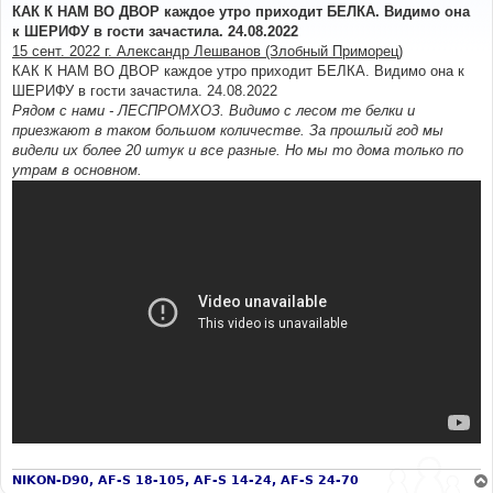
о
КАК К НАМ ВО ДВОР каждое утро приходит БЕЛКА. Видимо она
б
к ШЕРИФУ в гости зачастила. 24.08.2022
щ
е
15 сент. 2022 г. Александр Лешванов (Злобный Приморец)
н
КАК К НАМ ВО ДВОР каждое утро приходит БЕЛКА. Видимо она к
и
е
ШЕРИФУ в гости зачастила. 24.08.2022
Рядом с нами - ЛЕСПРОМХОЗ. Видимо с лесом те белки и
приезжают в таком большом количестве. За прошлый год мы
видели их более 20 штук и все разные. Но мы то дома только по
утрам в основном.
NIKON-D90, AF-S 18-105, AF-S 14-24, AF-S 24-70