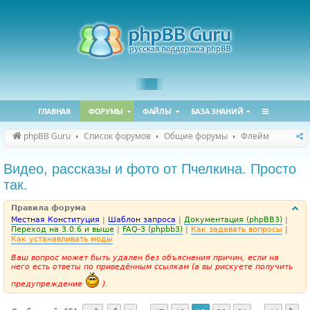
ГЛАВНАЯ
ФОРУМЫ
ФАЙЛЫ
БАЗА ЗНАНИЙ
phpBB Guru
Список форумов
Общие форумы
Флейм
Видео, рассказы и фото от Пчелкина. Просто
так.
Правила форума
Местная Конституция
|
Шаблон запроса
|
Документация (phpBB3)
|
Переход на 3.0.6 и выше
|
FAQ-3 (phpbb3)
|
Как задавать вопросы
|
Как устанавливать моды
Ваш вопрос может быть удален без объяснения причин, если на
него есть ответы по приведённым ссылкам (а вы рискуете получить
предупреждение
).