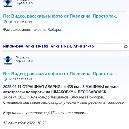
phpBB 3.3.0
Re: Видео, рассказы и фото от Пчелкина. Просто так.
С
10.09.2022 10:21
о
о
Фальшивомонетчиков из Хабары.
б
щ
е
н
и
NIKON-D90, AF-S 18-105, AF-S 14-24, AF-S 24-70
е
Пчелкин
phpBB 3.3.0
Re: Видео, рассказы и фото от Пчелкина. Просто так.
С
14.09.2022 13:49
о
о
2022.09.11 СТРАШНАЯ АВАРИЯ на 435 км - 3 МАШИНЫ кольцо
б
автотрассы повороты на ШМАКОВКУ и ЛЕСОЗАВОДСК
щ
е
14 сент. 2022 г. Александр Лешванов (Злобный Приморец)
н
Страшная массовая автоавария унесла жизнь ребенка в Приморье
и
е
Еще шесть участников ДТП получили травмы
12 сентября 2022, 16:25