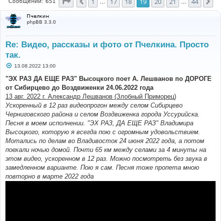
Страница
19
из
44
1
17
18
19
20
21
44
Пред.
Сл
Сообщений: 651
…
…
Пчелкин
phpBB 3.3.0
Re: Видео, рассказы и фото от Пчелкина. Просто
так.
С
13.08.2022 13:00
о
о
"ЭХ РАЗ ДА ЕЩЕ РАЗ" Высоцкого поет А. Лешванов по ДОРОГЕ
б
от Сибирцево до Воздвиженки 24.06.2022 года
щ
е
13 авг. 2022 г. Александр Лешванов (Злобный Приморец)
н
Ускоренный в 12 раз видеопрогон между селом Сибирцево
и
е
Черниговского района и селом Воздвиженка города Уссурийска.
Песня в моем исполнении. "ЭХ РАЗ, ДА ЕЩЕ РАЗ" Владимира
Высоцкого, которую я всегда пою с огромным удовольствием.
Мотались по делам во Владивосток 24 июня 2022 года, а потом
поехали ночью домой. Почти 65 км между селами за 4 минуты на
этом видео, ускоренном в 12 раз. Можно посмотреть без звука в
замедленном варианте. Пою я сам. Песня тоже пропета мною
повторно в марте 2022 года