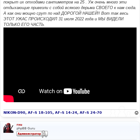
покрыт их отходами сантиметров на 25 . Уж очень много эти
отдыхающие привезли с собой всякого дерьма СВОЕГО к нам сюда.
А как они мощно срут по над ДОРОГОЙ НАШЕЙ!! Вот так весь
ЭТОТ УЖАС ПРОИСХОДИЛ 31 июля 2022 года и МЫ ВИДЕЛИ
ТОЛЬКО ЕГО ЧАСТЬ.
NIKON-D90, AF-S 18-105, AF-S 14-24, AF-S 24-70
rxu
phpBB Guru