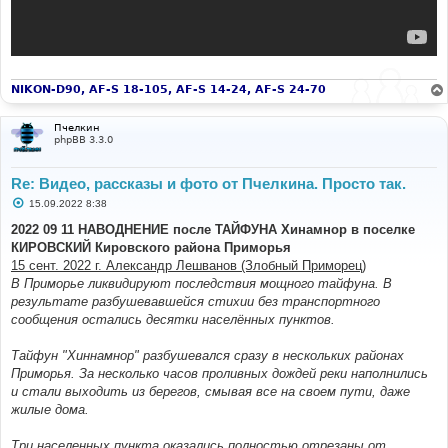
NIKON-D90, AF-S 18-105, AF-S 14-24, AF-S 24-70
Пчелкин
phpBB 3.3.0
Re: Видео, рассказы и фото от Пчелкина. Просто так.
С
15.09.2022 8:38
о
о
2022 09 11 НАВОДНЕНИЕ после ТАЙФУНА Хинамнор в поселке
б
КИРОВСКИЙ Кировского района Приморья
щ
е
15 сент. 2022 г. Александр Лешванов (Злобный Приморец)
н
В Приморье ликвидируют последствия мощного тайфуна. В
и
е
результате разбушевавшейся стихии без транспортного
сообщения остались десятки населённых пунктов.
Тайфун "Хиннамнор" разбушевался сразу в нескольких районах
Приморья. За несколько часов проливных дождей реки наполнились
и стали выходить из берегов, смывая все на своем пути, даже
жилые дома.
Три населенных пункта оказались полностью отрезаны от