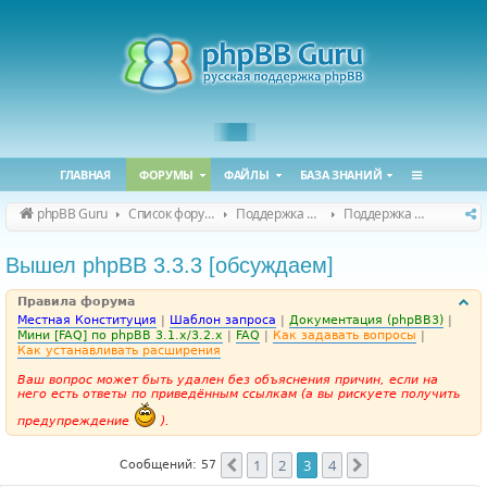
ГЛАВНАЯ
ФОРУМЫ
ФАЙЛЫ
БАЗА ЗНАНИЙ
phpBB Guru
Список форумов
Поддержка phpBB
Поддержка phpBB 3.3.x
Вышел phpBB 3.3.3 [обсуждаем]
Правила форума
Местная Конституция
|
Шаблон запроса
|
Документация (phpBB3)
|
Мини [FAQ] по phpBB 3.1.x/3.2.x
|
FAQ
|
Как задавать вопросы
|
Как устанавливать расширения
Ваш вопрос может быть удален без объяснения причин, если на
него есть ответы по приведённым ссылкам (а вы рискуете получить
предупреждение
).
1
2
3
4
Пред.
След.
Сообщений: 57