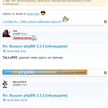
У вас нет необходимых прав для просмотра вложений в этом
е
сообщении.
Связь со мной в
телеграм
CybMas.Ru - Web online кибермастерская
rxu
phpBB Guru
Re: Вышел phpBB 3.3.3 [обсуждаем]
С
06.02.2021 9:13
о
о
TaLLeR43
, данная тема здесь не причем.
б
щ
е
н
и
е
demonlibra
phpBB 2.0.2
Re: Вышел phpBB 3.3.3 [обсуждаем]
С
16.02.2021 18:15
о
о