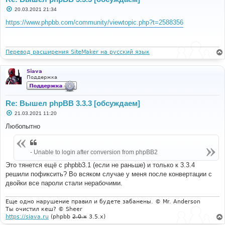
С
20.03.2021 21:34
о
о
https://www.phpbb.com/community/viewtopic.php?t=2588356
б
щ
е
н
и
Перевод расширения SiteMaker на русский язык
е
Siava
Поддержка
Re: Вышел phpBB 3.3.3 [обсуждаем]
С
21.03.2021 11:20
о
о
Любопытно
б
щ
е
н
- Unable to login after conversion from phpBB2
и
е
Это тянется ещё с phpbb3.1 (если не раньше) и только к 3.3.4
решили пофиксить? Во всяком случае у меня после конвертации с
двойки все пароли стали нерабочими.
Еще одно нарушение правил и будете забанены. © Mr. Anderson
Ты очистил кеш? © Sheer
https://siava.ru
(phpbb
2.0.x
3.5.x)