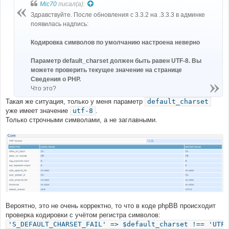
б
Mic70
писал(а):
щ
е
Здравствуйте. После обновления с 3.3.2 на .3.3.3 в админке
н
появилась надпись:
и
е
Кодировка символов по умолчанию настроена неверно
Параметр default_charset должен быть равен UTF-8. Вы
можете проверить текущее значение на странице
Сведения о PHP.
Что это?
Такая же ситуация, только у меня параметр
default_charset
уже имеет значение
utf-8
.
Только строчными символами, а не заглавными.
Вероятно, это не очень корректно, то что в коде phpBB происходит
проверка кодировки с учётом регистра символов:
'S_DEFAULT_CHARSET_FAIL' => $default_charset !== 'UTF-