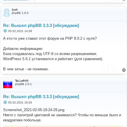
iJust
phpBB 1.0.0
Re: Вышел phpBB 3.3.3 [обсуждаем]
С
05.02.2021 14:38
о
о
А кто-то уже ставил этот форум на PHP 8.0.2 с нуля?
б
щ
е
Добавлю информацию:
н
База создавалась под UTF-8 со всеми разрешениями.
и
е
WordPress 5.6.1 установился и работает (для сравнения).
В чем затык - не понимаю.
TaLLeR43
phpBB 2.0.1
Re: Вышел phpBB 3.3.3 [обсуждаем]
С
05.02.2021 19:26
о
о
Screenshot_2021-02-05-19-24-29.png
б
Никто с палитрой цветовой не занимался? Чтобы по меньше было и
щ
е
квадратики побольше.
н
и