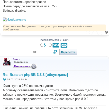
Пользователь apache:apache
Права перед установкой на всё: 755.
Selinux: disable.
У вас нет необходимых прав для просмотра вложений в этом
сообщении.
Поддержать phpBB Guru
Siava
Поддержка
Re: Вышел phpBB 3.3.3 [обсуждаем]
С
05.02.2021 14:34
о
о
iJust
, тут на 23% не ошибка даже.
б
А почему останавливается - смотрите логи. Возможно где-то по
щ
е
таймауту происходит прерывание. Возможно с базой теряется связь.
н
Можно лишь предполагать, что там у вас кроме php 8.0.2.
и
е
Еще одно нарушение правил и будете забанены. © Mr. Anderson