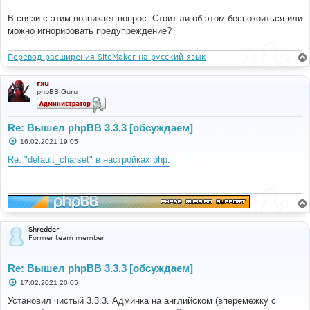
В связи с этим возникает вопрос. Стоит ли об этом беспокоиться или
можно игнорировать предупреждение?
Перевод расширения SiteMaker на русский язык
rxu
phpBB Guru
Re: Вышел phpBB 3.3.3 [обсуждаем]
С
16.02.2021 19:05
о
о
Re: "default_charset" в настройках php.
б
щ
е
н
и
е
Shredder
Former team member
Re: Вышел phpBB 3.3.3 [обсуждаем]
С
17.02.2021 20:05
о
о
Установил чистый 3.3.3. Админка на английском (вперемежку с
б