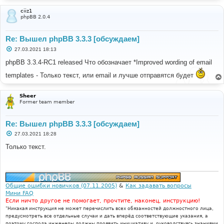
ciiz1
phpBB 2.0.4
Re: Вышел phpBB 3.3.3 [обсуждаем]
С
27.03.2021 18:13
о
о
phpBB 3.3.4-RC1 released Что обозначает *Improved wording of email
б
щ
templates - Только текст, или email и лучше отправятся будет
е
н
и
Sheer
е
Former team member
Re: Вышел phpBB 3.3.3 [обсуждаем]
С
27.03.2021 18:28
о
о
Только текст.
б
щ
е
н
и
е
Общие ошибки новичков (07.11.2005)
&
Как задавать вопросы
Мини FAQ
Если ничто другое не помогает, прочтите, наконец, инструкцию!
"Никакая инструкция не может перечислить всех обязанностей должностного лица,
предусмотреть все отдельные случаи и дать вперёд соответствующие указания, а
поэтому господа инженеры должны проявить инициативу и, руководствуясь знаниями