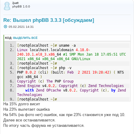
iJust
phpBB 1.0.0
Re: Вышел phpBB 3.3.3 [обсуждаем]
С
05.02.2021 14:31
о
о
б
КОД:
ВЫДЕЛИТЬ ВСЁ
щ
е
[
root@localhost 
~]#
 uname 
-
a
н
Linux
 localhost
.
localdomain 
4.18
.
0
-
и
240.10
.
1.el8_3.x86
_64 
#1 SMP Mon Jan 18 17:05:51 UTC 
е
2021 x86_64 x86_64 x86_64 GNU/Linux
[
root@localhost 
~]#
[
root@localhost 
~]#
 php 
-
v
PHP 
8.0
.
2
(
cli
)
(
built
:
Feb
2
2021
19
:
28
:
42
)
(
 NTS 
gcc x86_64 
)
Copyright
(
c
)
The
 PHP 
Group
Zend
Engine
 v4
.
0.2
,
Copyright
(
c
)
Zend
Technologies
with
Zend
OPcache
 v8
.
0.2
,
Copyright
(
c
),
by
Zend
Technologies
[
root@localhost 
~]#
На 15% долго висит
На 23% вылетает ошибка
На 54% (на фото нет) ошибок, как при 23% становится уже под 10.
Далее все останавливается.
По итогу часть форума не устанавливается.