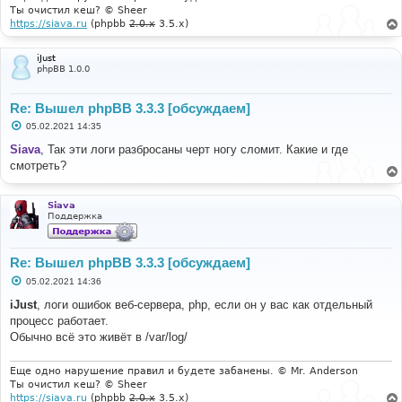
Ты очистил кеш? © Sheer
https://siava.ru
(phpbb
2.0.x
3.5.x)
iJust
phpBB 1.0.0
Re: Вышел phpBB 3.3.3 [обсуждаем]
С
05.02.2021 14:35
о
о
Siava
, Так эти логи разбросаны черт ногу сломит. Какие и где
б
смотреть?
щ
е
н
и
Siava
е
Поддержка
Re: Вышел phpBB 3.3.3 [обсуждаем]
С
05.02.2021 14:36
о
о
iJust
, логи ошибок веб-сервера, php, если он у вас как отдельный
б
процесс работает.
щ
е
Обычно всё это живёт в /var/log/
н
и
е
Еще одно нарушение правил и будете забанены. © Mr. Anderson
Ты очистил кеш? © Sheer
https://siava.ru
(phpbb
2.0.x
3.5.x)