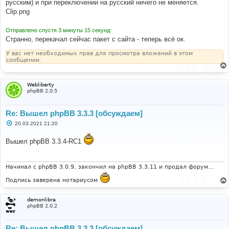
русским) и при переключении на русский ничего не меняется.
щ
е
Clip.png
н
и
е
Отправлено спустя 3 минуты 15 секунд:
Странно, перекачал сейчас пакет с сайта - теперь всё ок.
У вас нет необходимых прав для просмотра вложений в этом
сообщении.
Webliberty
phpBB 2.0.5
Re: Вышел phpBB 3.3.3 [обсуждаем]
С
20.03.2021 21:20
о
о
Вышел phpBB 3.3.4-RC1
б
щ
е
н
и
Начинал с phpBB 3.0.9, закончил на phpBB 3.3.11 и продал форум...
е
Подпись заверена нотариусом
demonlibra
phpBB 2.0.2
Re: Вышел phpBB 3.3.3 [обсуждаем]